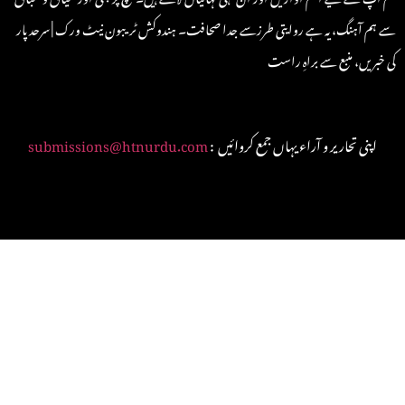
سے ہم آہنگ، یہ ہے روایتی طرزسے جدا صحافت۔ ہندوکش ٹریبون نیٹ ورک | سرحد پار
کی خبریں، منبع سے براہِ راست
: اپنی تحاریر و آراء یہاں جمع کروائیں
submissions@htnurdu.com