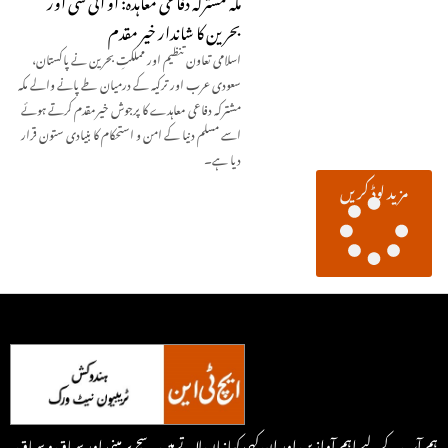
بحرین کا شاندار خیر مقدم
اسلامی تعاون تنظیم اور مملکتِ بحرین نے پاکستان،
سعودی عرب اور ترکیہ کے درمیان طے پانے والے مکہ
مشترکہ دفاعی معاہدے کا پرجوش خیرمقدم کرتے ہوئے
اسے مسلم دنیا کے امن و استحکام کا بنیادی ستون قرار
دیا ہے۔
مزید لوڈ کریں
ہم آپ کے لیے اہم آوازیں اور ان کہی کہانیاں لاتے ہیں۔ سچ پر مبنی اور سیاق و سباق