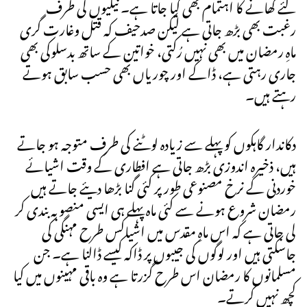
لئے کھانے کا اہتمام بھی کیا جاتا ہے۔ نیکیوں کی طرف
رغبت بھی بڑھ جاتی ہے لیکن صدحیف کہ قتل وغارت گری
ماہِ رمضان میں بھی نہیں رُکتی، خواتین کے ساتھ بدسلوکی بھی
جاری رہتی ہے، ڈاکے اور چوریاں بھی حسب سابق ہوتے
رہتے ہیں۔
دکاندار گاہکوں کو پہلے سے زیادہ لوٹنے کی طرف متوجہ ہو جاتے
ہیں، ذخیرہ اندوزی بڑھ جاتی ہے افطاری کے وقت اشیائے
خوردنی کے نرخ مصنوعی طور پر کئی گنا بڑھا دیئے جاتے ہیں
رمضان شروع ہونے سے کئی ماہ پہلے ہی ایسی منصوبہ بندی کر
لی جاتی ہے کہ اس ماہِ مقدس میں اشیاکس طرح مہنگی کی
جاسکتی ہیں اور لوگوں کی جیبوں پر ڈاکہ کیسے ڈالنا ہے۔ جن
مسلمانوں کا رمضان اس طرح گزرتا ہے وہ باقی مہینوں میں کیا
کچھ نہیں کرتے۔