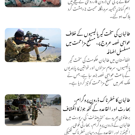
ٹھکانے پر کی گئی ڈرون کارروائی کے نتیجے میں
اہم کمانڈر جیمید سرہ بنگلہ سمیت 2 دہشت گرد
ہلاک ہو گئے۔
طالبان کی سخت گیر پالیسیوں کے خلاف
عوامی غصہ عروج پر، مسلح مزاحمت میں
مسلسل اضافہ
افغانستان میں طالبان حکومت کی سخت گیر
پالیسیوں، سرعام سزاؤں اور خواتین پر پابندیوں
کے باعث عوامی غصہ بڑھ رہا ہے، جس نے
ملک بھر میں مسلح مزاحمت کو تیز کر دیا ہے۔
طالبان کا خطرناک ڈرون پروگرام،
بھارت اور القاعدہ کے گٹھ جوڑ کا انکشاف
برطانوی جریدے ‘انڈیپنڈنٹ’ کی رپورٹ میں
طالبان کے ڈرون پروگرام، بھارتی فوجی
انجینئرز اور القاعدہ کے درمیان خطرناک تکنیکی