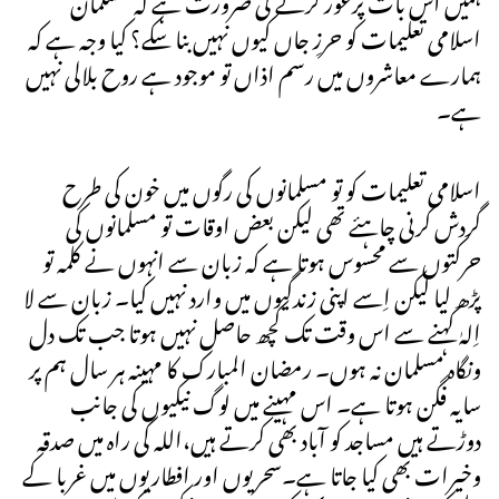
اسلامی تعلیمات کو حرزِ جاں کیوں نہیں بنا سکے؟ کیا وجہ ہے کہ
ہمارے معاشروں میں رسم اذاں تو موجود ہے روح بلالی نہیں
ہے۔
اسلامی تعلیمات کو تو مسلمانوں کی رگوں میں خون کی طرح
گردش کرنی چاہئے تھی لیکن بعض اوقات تو مسلمانوں کی
حرکتوں سے محسوس ہوتا ہے کہ زبان سے انہوں نے کلمہ تو
پڑھ لیا لیکن اِسے اپنی زندگیوں میں وارد نہیں کیا۔ زبان سے لا
اِلہٰ کہنے سے اس وقت تک کچھ حاصل نہیں ہوتا جب تک دل
ونگاہ مسلمان نہ ہوں۔ رمضان المبارک کا مہینہ ہر سال ہم پر
سایہ فگن ہوتا ہے۔ اس مہینے میں لوگ نیکیوں کی جانب
دوڑتے ہیں مساجد کو آباد بھی کرتے ہیں،اللہ کی راہ میں صدقہ
وخیرات بھی کیا جاتا ہے۔سحریوں اور افطاریوں میں غربا کے