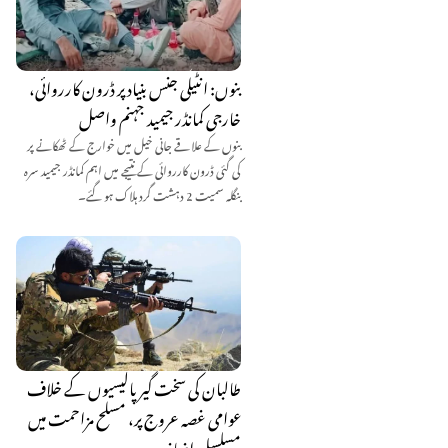
بنوں: انٹیلی جنس بنیاد پر ڈرون کارروائی،
خارجی کمانڈر جیمید جہنم واصل
بنوں کے علاقے جانی خیل میں خوارج کے ٹھکانے پر
کی گئی ڈرون کارروائی کے نتیجے میں اہم کمانڈر جیمید سرہ
بنگلہ سمیت 2 دہشت گرد ہلاک ہو گئے۔
طالبان کی سخت گیر پالیسیوں کے خلاف
عوامی غصہ عروج پر، مسلح مزاحمت میں
مسلسل اضافہ