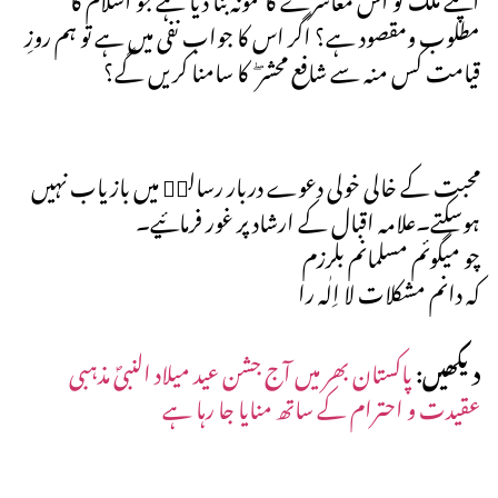
مطلوب ومقصود ہے؟ اگر اس کا جواب نفی میں ہے تو ہم روزِ
قیامت کس منہ سے شافع محشر ۖ کا سامنا کریں گے؟
محبت کے خالی خولی دعوے دربار رسالتۖ میں بازیاب نہیں
ہوسکتے۔علامہ اقبال کے ارشاد پر غور فرمائیے۔
چو میگوئم مسلمانم بلرزم
کہ دانم مشکلات لا اِلٰہ را
دیکھیں:
پاکستان بھر میں آج جشن عید میلاد النبیؐ مذہبی
عقیدت و احترام کے ساتھ منایا جا رہا ہے