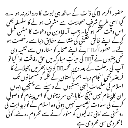
؎ حضور اکرم ۖ کی ذات کے ساتھ ہی نبوت کا دروازہ بند ہو
گیا اسی طرح شرفِ صحابیت سے مشرف ہونے کا سلسلہ بھی
اس وقت ختم ہو گیا۔ جب آپۖ دین کی دعوت کا مشن مکمل
کرکے اپنے خالق حقیقی کی منشا کے مطابق دنیا سے رخصت ہو
گئے۔ حضوراکرمۖ نے اپنے صحابہ کو ستاروں سے تشبیہ دی
تھی جنہوں نے آپۖ کی حیاتِ مبارکہ میں حقِ رفاقت ادا کیا تو
آپ کی رحلت کے بعد دینِ محمدیۖ کو دُنیا بھر میں پھیلانے کا
فریضہ بھی انجام دیا۔ ہم پاکستان کے کلمہ گو مسلمانوں تک
اسلام کی تعلیمات انہی ہستیوں کے وسیلے سے پہنچیں جہاں
ان کا پیغام نہیں پہنچ سکایا جن سر زمینوں کو اس پیغام کو وصول
کرنے کی سعادت نصیب نہیں ہوئی وہ اسلام کے نورِ ہدایت کی
روشنی سے اپنی زندگیوں کو منور کرنے سے محروم رہ گئے، کوئی
محرومی سی محرومی ہے!