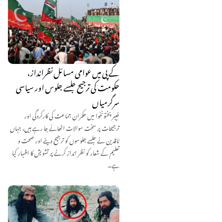
کے پی میں عوامی مسائل نظرانداز،
حکومت کی ترجیح جلسے جلوس اور سیاسی
سرگرمیاں
خیبر پختونخوا میں حکمران جماعت کی کارکردگی اور
ترجیحات پر سخت سوالات اٹھائے جا رہے ہیں، جہاں
ناقدین نے جلسے جلوسوں کو ترجیح دینے اور صحت و
تعلیم کے شعار کو نظر انداز کرنے پر تشویش کا اظہار کیا
ہے۔