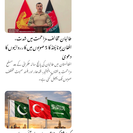
طالبان مخالف مزاحمت میں شدت،
افغان یونائیٹڈ کا 5 صوبوں میں کارروائیوں کا
دعویٰ
افغانستان میں طالبان کی پانچ سالہ حکمرانی کے بعد مسلح
مزاحمت بدخشاں، پنجشیر، قندھار اور ہلمند سمیت مختلف
صوبوں تک پھیل گئی ہے۔
مکہ مشترکہ دفاعی معاہدہ: او آئی سی اور