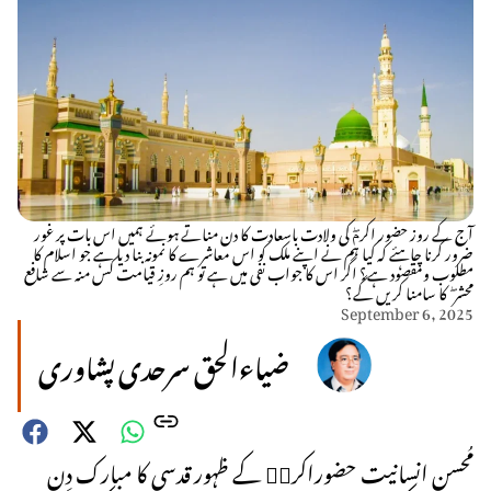
آج کے روز حضور اکرمۖ کی ولادت باسعادت کا دن مناتے ہوئے ہمیں اس بات پر غور
ضرور کرنا چاہئے کہ کیا ہم نے اپنے ملک کو اس معاشرے کا نمونہ بنا دیا ہے جو اسلام کا
مطلوب ومقصود ہے؟ اگر اس کا جواب نفی میں ہے تو ہم روزِ قیامت کس منہ سے شافع
محشر ۖ کا سامنا کریں گے؟
September 6, 2025
ضیاءالحق سرحدی پشاوری
مُحسنِ انسانیت حضوراکرمۖ کے ظہور قدسی کا مبارک دِن