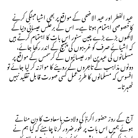
عید الفطر اور عید الاضحی کے مواقع پر بھی اشیامہنگی کرنے
کاخصوصی اہتمام ہوتا ہے۔ اس کے برعکس عیسائی دنیاکے
لاکھوں بڑے بڑے چین سٹور اس بات کا اہتمام کرتے ہیں
کہ اشیائے صرف کو غریبوں کی پہنچ کے اندر رکھا جائے،
مسلمانوں کی عیدین اور عیسائیوں کے کرسمس کے مواقع پر
دونوں مذاہب کے تاجروں کے رویئے کا موازنہ کر لیا جائے تو
افسوس کہ مسلمانوں کا طرزِ عمل کسی صورت قابل تقلید نہیں
ٹھہرتا۔
آج کے روز حضور اکرمۖ کی ولادت باسعادت کا دن مناتے
ہوئے ہمیں اس بات پر غور ضرور کرنا چاہئے کہ کیا ہم نے
اپنے ملک کو اس معاشرے کا نمونہ بنا دیا ہے جو اسلام کا