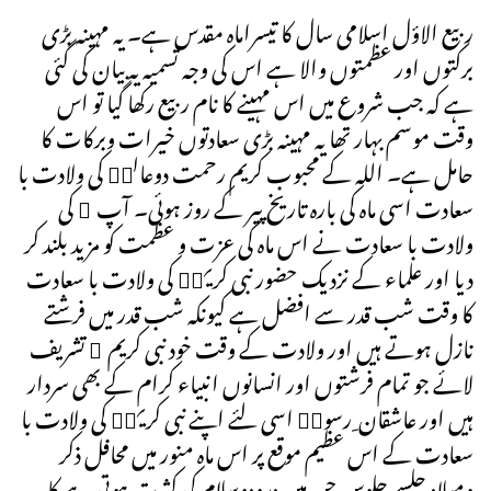
ربیع الاؤل اسلامی سال کا تیسراماہ مقدس ہے۔ یہ مہینہ بڑی
برکتوں اور عظمتوں والا ہے اس کی وجہ تسمیہ یہ بیان کی گئی
ہے کہ جب شروع میں اس مہینے کا نام ربیع رکھا گیا تو اس
وقت موسم بہار تھا یہ مہینہ بڑی سعادتوں خیرات وبرکات کا
حامل ہے۔ اللہ کے محبوب کریم رحمت دوعالمۖ کی ولادت با
سعادت اسی ماہ کی بارہ تاریخ پیر کے روز ہوئی۔ آپ ۖ کی
ولادت با سعادت نے اس ماہ کی عزت و عظمت کو مزید بلند کر
دیا اور علماء کے نزدیک حضور نبی کریمۖ کی ولادت با سعادت
کا وقت شب قدر سے افضل ہے کیونکہ شب قدر میں فرشتے
نازل ہوتے ہیں اور ولادت کے وقت خود نبی کریم ۖ تشریف
لائے جو تمام فرشتوں اور انسانوں انبیاء کرام کے بھی سردار
ہیں اور عاشقان ِرسولۖ اسی لئے اپنے نبی کریمۖ کی ولادت با
سعادت کے اس عظیم موقع پر اس ماہ منور میں محافل ذکر
ومیلاد جلسے جلوس جن میں درودوسلام کی کثرت ہوتی ہے کا