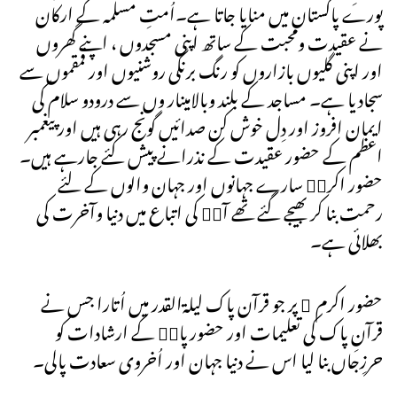
پورے پاکستان میں منایا جاتا ہے۔اُمتِ مسلمہ کے ارکان
نے عقیدت ومحبت کے ساتھ اپنی مسجدوں ، اپنے گھروں
اور اپنی گلیوں بازاروں کو رنگ برنگی روشنیوں اور قمقموں سے
سجادیا ہے۔ مساجد کے بلند وبالامینار وں سے درودو سلام کی
ایمان افروز اور دِل خوش کن صدائیں گونج رہی ہیں اور پیغمبر
اعظم کے حضور عقیدت کے نذرانے پیش کئے جارہے ہیں۔
حضور اکرمۖ سارے جہانوں اور جہان والوں کے لئے
رحمت بنا کر بھیجے گئے تھے آپۖ کی اتباع میں دنیا وآخرت کی
بھلائی ہے۔
حضور اکرم ۖ پر جو قرآن پاک لیلةالقدر میں اُتارا جس نے
قرآنِ پاک کی تعلیمات اور حضورپاکۖ کے ارشادات کو
حرزِجاں بنا لیا اس نے دنیا جہان اور اُخروی سعادت پالی۔