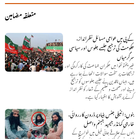
متعلقہ مضامین
کے پی میں عوامی مسائل نظرانداز،
حکومت کی ترجیح جلسے جلوس اور سیاسی
سرگرمیاں
خیبر پختونخوا میں حکمران جماعت کی کارکردگی اور
ترجیحات پر سخت سوالات اٹھائے جا رہے
ہیں، جہاں ناقدین نے جلسے جلوسوں کو ترجیح
دینے اور صحت و تعلیم کے شعار کو نظر انداز
کرنے پر تشویش کا اظہار کیا ہے۔
بنوں: انٹیلی جنس بنیاد پر ڈرون کارروائی،
خارجی کمانڈر جیمید جہنم واصل
بنوں کے علاقے جانی خیل میں خوارج کے