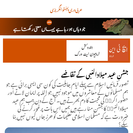
عربی
دری
پښتو
انگریزی
جشنِ عید میلادالنبی کے تقاضے
تصور فرمائیں اسلام سے پہلے ایام جاہلیت کی کون سی ایسی برائی ہے جو
ہم مسلمانوں کے معاشروں میں موجود نہیں جو اللہ پر ایمان لاتے اور
حضور اکرمۖ کی محبت کا دم بھرتے ہیں۔ آج کے دن جب ہم عید
میلادالنبیۖ کا جشن منا رہے ہیں ہمیں اس بات پرغور کرنے کی
ضرورت ہے کہ مسلمان اسلامی تعلیمات کو حرزِ جاں کیوں نہیں بنا
سکے؟