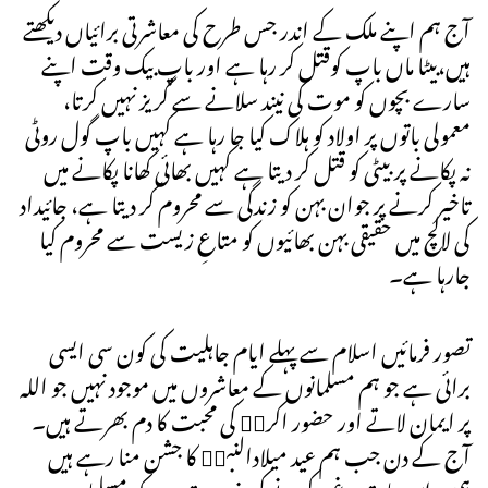
آج ہم اپنے ملک کے اندر جس طرح کی معاشرتی برائیاں دیکھتے
ہیں،بیٹا ماں باپ کوقتل کر رہا ہے اور باپ بیک وقت اپنے
سارے بچوں کو موت کی نیند سلانے سے گریز نہیں کرتا،
معمولی باتوں پر اولاد کو ہلاک کیا جا رہا ہے کہیں باپ گول روٹی
نہ پکانے پر بیٹی کو قتل کر دیتا ہے کہیں بھائی کھانا پکانے میں
تاخیر کرنے پر جوان بہن کو زندگی سے محروم کر دیتا ہے، جائیداد
کی لالچ میں حقیقی بہن بھائیوں کو متاعِ زیست سے محروم کیا
جارہا ہے۔
تصور فرمائیں اسلام سے پہلے ایام جاہلیت کی کون سی ایسی
برائی ہے جو ہم مسلمانوں کے معاشروں میں موجود نہیں جو اللہ
پر ایمان لاتے اور حضور اکرمۖ کی محبت کا دم بھرتے ہیں۔
آج کے دن جب ہم عید میلادالنبیۖ کا جشن منا رہے ہیں
ہمیں اس بات پرغور کرنے کی ضرورت ہے کہ مسلمان