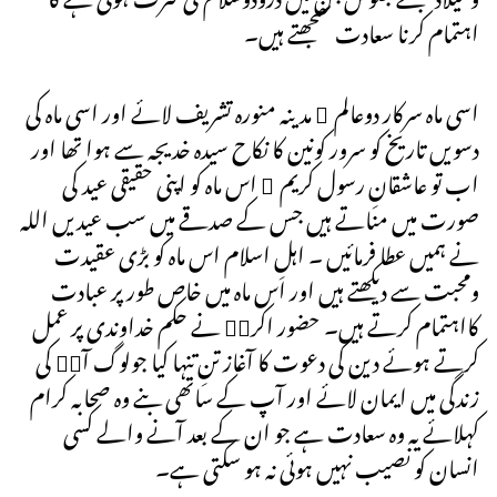
اہتمام کرنا سعادت سمجھتے ہیں۔
اسی ماہ سرکار دوعالم ۖ مدینہ منورہ تشریف لائے اور اسی ماہ کی
دسویں تاریخ کو سرور کونین کا نکاح سیدہ خدیجہ سے ہوا تھا اور
اب تو عاشقانِ رسول کریم ۖ اس ماہ کو اپنی حقیقی عید کی
صورت میں مناتے ہیں جس کے صدقے میں سب عیدیں اللہ
نے ہمیں عطا فرمائیں ۔ اہلِ اسلام اس ماہ کو بڑی عقیدت
ومحبت سے دیکھتے ہیں اور اس ماہ میں خاص طور پر عبادت
کااہتمام کرتے ہیں۔ حضور اکرمۖ نے حکم خداوندی پر عمل
کرتے ہوئے دین کی دعوت کا آغاز تنِ تنہا کیا جولوگ آپۖ کی
زندگی میں ایمان لائے اور آپ کے ساتھی بنے وہ صحابہ کرام
کہلائے یہ وہ سعادت ہے جو ان کے بعد آنے والے کسی
انسان کو نصیب نہیں ہوئی نہ ہو سکتی ہے۔