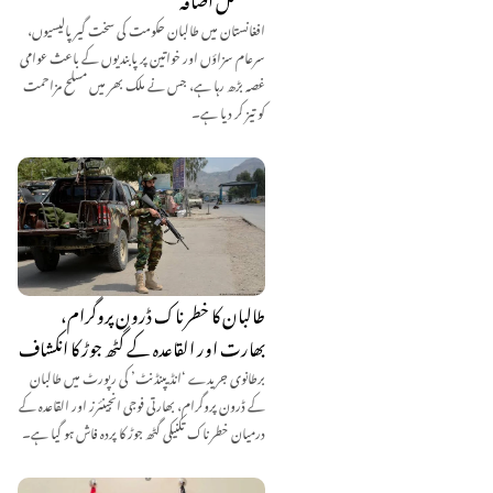
افغانستان میں طالبان حکومت کی سخت گیر پالیسیوں،
سرعام سزاؤں اور خواتین پر پابندیوں کے باعث عوامی
غصہ بڑھ رہا ہے، جس نے ملک بھر میں مسلح مزاحمت
کو تیز کر دیا ہے۔
طالبان کا خطرناک ڈرون پروگرام،
بھارت اور القاعدہ کے گٹھ جوڑ کا انکشاف
برطانوی جریدے ‘انڈیپنڈنٹ’ کی رپورٹ میں طالبان
کے ڈرون پروگرام، بھارتی فوجی انجینئرز اور القاعدہ کے
درمیان خطرناک تکنیکی گٹھ جوڑ کا پردہ فاش ہو گیا ہے۔