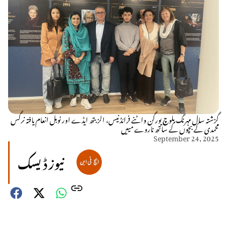
گزشتہ سال مہرنگ بلوچ یورگن واٹنے فرائڈنیس، الزبتھ ایڈے اور نوبل انعام یافتہ نرگس
محمدی کے بچوں کے ساتھ ناروے مییں
September 24, 2025
نیوز ڈیسک