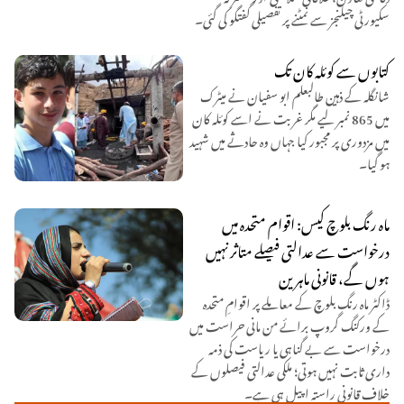
سکیورٹی چیلنجز سے نمٹنے پر تفصیلی گفتگو کی گئی۔
کتابوں سے کوئلہ کان تک
شانگلہ کے ذہین طالبعلم ابو سفیان نے میٹرک
میں 865 نمبر لیے مگر غربت نے اسے کوئلہ کان
میں مزدوری پر مجبور کیا جہاں وہ حادثے میں شہید
ہو گیا۔
ماہ رنگ بلوچ کیس: اقوام متحدہ میں
درخواست سے عدالتی فیصلے متاثر نہیں
ہوں گے، قانونی ماہرین
ڈاکٹر ماہ رنگ بلوچ کے معاملے پر اقوامِ متحدہ
کے ورکنگ گروپ برائے من مانی حراست میں
درخواست سے بے گناہی یا ریاست کی ذمہ
داری ثابت نہیں ہوتی؛ ملکی عدالتی فیصلوں کے
خلاف قانونی راستہ اپیل ہی ہے۔