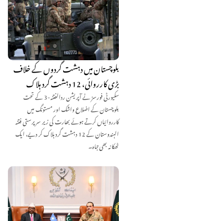
بلوچستان میں دہشت گردوں کے خلاف
بڑی کارروائی، 12 دہشت گرد ہلاک
سکیورٹی فورسز نے آپریشن ردالفتنہ-3 کے تحت
بلوچستان کے اضلاع واشک اور مستونگ میں
کارروائیاں کرتے ہوئے بھارت کی زیر سرپرستی فتنہ
الہندوستان کے 12 دہشت گرد ہلاک کر دیے، ایک
ٹھکانہ بھی تباہ۔