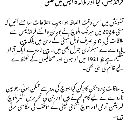
فرائڈنیس، کیا اور ملالہ کا آپس میں تعلق
تشویش میں اس وقت اضافہ ہوا جب اطلاعات سامنے آئیں کہ
مئی 2024 میں مہرنگ بلوچ نے یورگن واٹنے فرائڈنیس سے
ملاقات کی، جو نہ صرف نوبل کمیٹی کے رکن ہیں بلکہ پین
ناروے کے سیکرٹری جنرل بھی ہیں۔ پین ناروے ایک آزاد
تنظیم ہے جو 1921 میں ادیبوں اور صحافیوں کے تحفظ کے
لیے قائم کی گئی تھی۔
یہ ملاقات نارویجن کارکن کیا بلوچ کی مدد سے ممکن ہوئی، جو پین
ناروے کے لیے کام کرتے ہیں اور جن کی تحریریں اکثر بلوچ
لبریشن آرمی اور بلوچ یکجہتی کمیٹی کے مؤقف کی عکاسی کرتی
ہیں۔