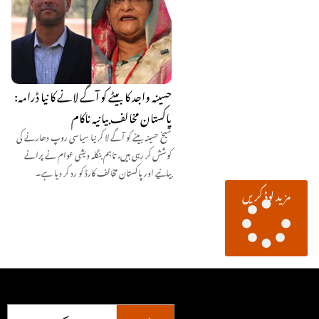
حسینہ واجد کا بیٹے کو آگے لانے کا نیا ڈرامہ:
پاکستان مخالف بیانیہ ناکام
شیخ حسینہ بیٹے کو آگے لا کر نیا سیاسی روپ دھارنے کی
کوشش کر رہی ہیں، تاہم بنگلہ دیشی عوام نے پرانے
بیانیے اور پاکستان مخالف کارڈ کو رد کر دیا ہے۔
مزید لوڈ کریں