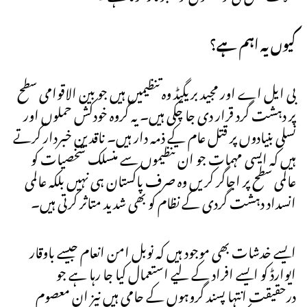
کیوں یہ اہم ہے؟
بی ایل اے اور مجید بریگیڈ وہ تنظیمیں ہیں جو بین الاقوامی سطح
پر دہشت گرد قرار دی جا چکی ہیں۔ یہ گروہ خودکش حملوں اور
نسلی بنیادوں پر قتل عام کے ذمہ دار ہیں۔ ناقدین خبردار کرتے
ہیں کہ ایسی مہمات جو ان تنظیموں سے منسلک شخصیات کو
عالمی سطح پر اجاگر کریں وہ صرف پاکستان ہی نہیں بلکہ عالمی
انسداد دہشت گردی کے نظام کو بھی شدید متاثر کرتی ہیں۔
ایسے خدشات بھی موجود ہیں کہ نوبل امن انعام جیسے باوقار
ایوارڈ کو ایسے افراد کے لیے استعمال کیا جا رہا ہے جو
درحقیقت انتہا پسند گروہوں کے حامی ہیں نیز ان معصوم