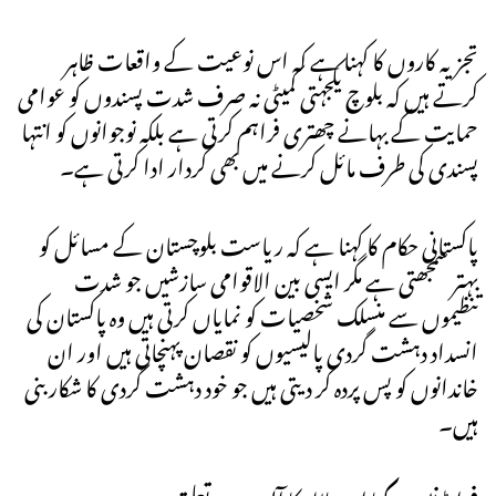
تجزیہ کاروں کا کہنا ہے کہ اس نوعیت کے واقعات ظاہر
کرتے ہیں کہ بلوچ یکجہتی کمیٹی نہ صرف شدت پسندوں کو عوامی
حمایت کے بہانے چھتری فراہم کرتی ہے بلکہ نوجوانوں کو انتہا
پسندی کی طرف مائل کرنے میں بھی کردار ادا کرتی ہے۔
پاکستانی حکام کا کہنا ہے کہ ریاست بلوچستان کے مسائل کو
بہتر سمجھتی ہے مگر ایسی بین الاقوامی سازشیں جو شدت
تنظیموں سے منسلک شخصیات کو نمایاں کرتی ہیں وہ پاکستان کی
انسداد دہشت گردی پالیسیوں کو نقصان پہنچاتی ہیں اور ان
خاندانوں کو پس پردہ کر دیتی ہیں جو خود دہشت گردی کا شکار بنی
ہیں۔