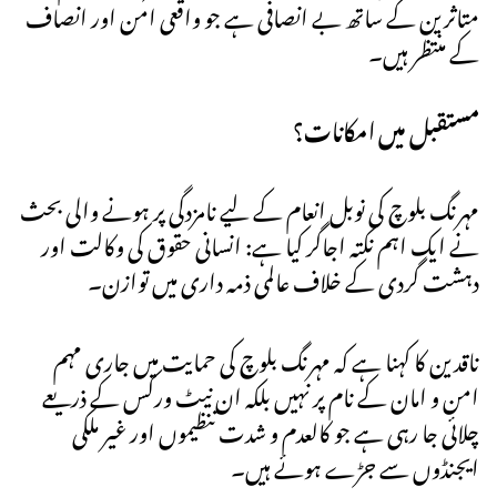
متاثرین کے ساتھ بے انصافی ہے جو واقعی امن اور انصاف
کے منتظر ہیں۔
مستقبل میں امکانات؟
مہرنگ بلوچ کی نوبل انعام کے لیے نامزدگی پر ہونے والی بحث
نے ایک اہم نکتہ اجاگر کیا ہے: انسانی حقوق کی وکالت اور
دہشت گردی کے خلاف عالمی ذمہ داری میں توازن۔
ناقدین کا کہنا ہے کہ مہرنگ بلوچ کی حمایت میں جاری مہم
امن و امان کے نام پر نہیں بلکہ ان نیٹ ورکس کے ذریعے
چلائی جا رہی ہے جو کالعدم و شدت تنظیموں اور غیر ملکی
ایجنڈوں سے جڑے ہوئے ہیں۔