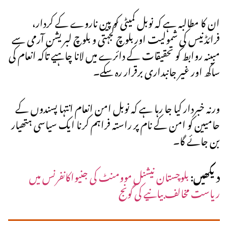
ان کا مطالبہ ہے کہ نوبل کمیٹی کو پین ناروے کے کردار،
فرائڈنیس کی شمولیت اوربلوچ کجہتی و بلوچ لبریشن آرمی سے
مبینہ روابط کو تحقیقات کے دائرے میں لانا چاہیے تاکہ انعام کی
ساکھ اور غیر جانبداری برقرار رہ سکے۔
ورنہ خبردار کیا جا رہا ہے کہ نوبل امن انعام انتہا پسندوں کے
حامیین کو امن کے نام پر راستہ فراہم کرنا ایک سیاسی ہتھیار
بن جائے گا۔
دیکھیں:
بلوچستان نیشنل موومنٹ کی جنیواکانفرنس میں
ریاست مخالف بیانیے کی گونج