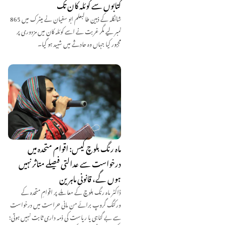
کتابوں سے کوئلہ کان تک
شانگلہ کے ذہین طالبعلم ابو سفیان نے میٹرک میں 865
نمبر لیے مگر غربت نے اسے کوئلہ کان میں مزدوری پر
مجبور کیا جہاں وہ حادثے میں شہید ہو گیا۔
ماہ رنگ بلوچ کیس: اقوام متحدہ میں
درخواست سے عدالتی فیصلے متاثر نہیں
ہوں گے، قانونی ماہرین
ڈاکٹر ماہ رنگ بلوچ کے معاملے پر اقوامِ متحدہ کے
ورکنگ گروپ برائے من مانی حراست میں درخواست
سے بے گناہی یا ریاست کی ذمہ داری ثابت نہیں ہوتی؛