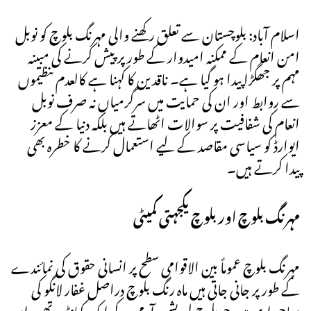
اسلام آباد: بلوچستان سے تعلق رکھنے والی مہرنگ بلوچ کو نوبل
امن انعام کے ممکنہ امیدوار کے طور پر پیش کرنے کی مبینہ
مہم پر جھگڑا پیدا ہو گیا ہے۔ ناقدین کا کہنا ہے کالعدم تنظیموں
سے روابط اور ان کی حمایت میں سرگرمیاں نہ صرف نوبل
انعام کی شفافیت پر سوالات اٹھاتے ہیں بلکہ دنیا کے معزز
ایوارڈ کو سیاسی مقاصد کے لیے استعمال کرنے کا خطرہ بھی
پیدا کرتے ہیں۔
مہرنگ بلوچ اور بلوچ یکجہتی کمیٹی
مہرنگ بلوچ عموماً بین الاقوامی سطح پر انسانی حقوق کی نمائندے
کے طور پر جانی جاتی ہیں ماہ رنگ بلوچ دراصل غفار لانگو کی
صاحبزادی ہیں جو بلوچ لبریشن آرمی کے ایک کمانڈر تھے۔ ان