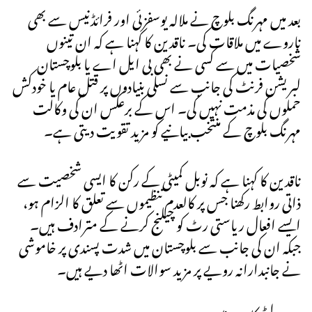
بعد میں مہرنگ بلوچ نے ملالہ یوسفزئی اور فرائڈنیس سے بھی
ناروے میں ملاقات کی۔ ناقدین کا کہنا ہے کہ ان تینوں
شخصیات میں سے کسی نے بھی بی ایل اے یا بلوچستان
لبریشن فرنٹ کی جانب سے نسلی بنیادوں پر قتل عام یا خودکش
حملوں کی مذمت نہیں کی۔ اس کے برعکس ان کی وکالت
مہرنگ بلوچ کے منتخب بیانیے کو مزید تقویت دیتی ہے۔
ناقدین کا کہنا ہے کہ نوبل کمیٹی کے رکن کا ایسی شخصیت سے
ذاتی روابط رکھنا جس پر کالعدم تنظیموں سے تعلق کا الزام ہو،
ایسے افعال ریاستی رٹ کو چیلنج کرنے کے مترادف ہیں۔
جبکہ ان کی جانب سے بلوچستان میں شدت پسندی پر خاموشی
نے جانبدارانہ رویے پر مزید سوالات اٹھا دیے ہیں۔