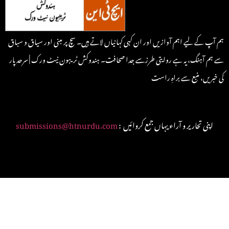
ہم آپ کے لیے اہم آوازیں اور ان کہی کہانیاں لاتے ہیں۔ سچ پر مبنی اور سیاق و سباق
سے ہم آہنگ، یہ ہے روایتی طرزسے جدا صحافت۔ ہندوکش ٹریبون نیٹ ورک | سرحد پار
کی خبریں، منبع سے براہِ راست
: اپنی تحاریر و آراء یہاں جمع کروائیں
submissions@htnurdu.com