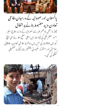
پاکستان اور صومالیہ کے درمیان دفاعی
تعاون مزید مضبوط بنانے پر اتفاق
فیلڈ مارشل عاصم منیر سے صومالیہ کے وزیر دفاع سفیر
احمد معلم فقی کی قیادت میں اعلیٰ سطح وفد نے جی ایچ
کیو میں ملاقات کی جس میں دوطرفہ دفاعی تعاون، علاقائی
سلامتی اور مشترکہ سکیورٹی چیلنجز سے نمٹنے پر تفصیلی
گفتگو کی گئی۔