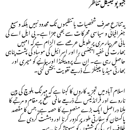
جیو پولیٹیکل تناظر
یہ تنازع صرف شخصیات یا تنظیموں تک محدود نہیں بلکہ وسیع
جغرافیائی و سیاسی محرکات سے بھی جڑا ہے۔ بی ایل اے کی
بانی حربیار مری پر طویل عرصے سے الزام ہے کہ امہیں
بھارت کی خفیہ ایجنسی را اور اسرائیل کی موساد کی پشت پناہی
حاصل رہی ہے۔ ان کے پروپیگنڈا اور بیانیے کو میمری اور
بھارتی میڈیا چینلز کے ذریعے تقویت بخشی گئی۔
اسلام آباد میں تجزیہ کاروں کا کہنا ہے کہ مہرنگ بلوچ کی پین
ناروے اور فرائڈنیس کے ذریعے عالمی سطح پر مقام و مرتبے کا
ملنا دراصل ایک بڑے منصوبے کا حصہ ہے، جس کا مقصد
پاکستان کو سفارتی طور پر کمزور کرنا اور دہشت گردی کے
خلاف اس کی کوششوں کو سبوتاژ کرنا ہے۔