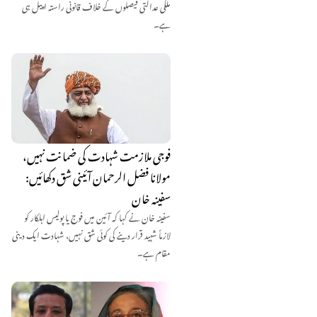
ملکی عدالتی فیصلوں کے خلاف قانونی راستہ اپیل ہی
ہے۔
فوجی ملازمت شہادت کی ضمانت نہیں،
مولانا فضل الرحمان آئینی شق دکھائیں:
سفینہ خان
سفینہ خان نے کہا کہ آئین میں فوج یا پولیس اہلکار کو
لازماً شہید قرار دینے کی کوئی شق نہیں، شہادت ایک دینی
مقام ہے۔