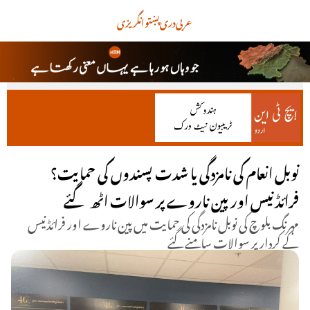
عربی
دری
پښتو
انگریزی
نوبل انعام کی نامزدگی یا شدت پسندوں کی حمایت؟
فرائڈنیس اور پین ناروے پر سوالات اٹھ گئے
مہرنگ بلوچ کی نوبل نامزدگی کی حمایت میں پین ناروے اور فرائڈنیس
کے کردار پر سوالات سامنے گئے