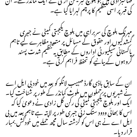
کی قبر پر اسی تنظیم کا پرچم لہرایا گیا ہے۔
مہرنگ بلوچ کی سربراہی میں بلوچ یکجہتی کمیٹی نے جبری
گمشدگیوں اور حقوق کے مسائل پر متعدد مظاہرے کیے تاہم
پاکستانی سیکیورٹی اداروں کے مطابق یہ تنظیم شدت پسند
گروہوں کے بیانیے کو تحفظ فراہم کرتی ہے۔
ان کے سابق باڈی گارڈ صہیب لانگو کو بعد میں خود بی ایل اے
نے شہریوں پر حملوں میں ملوث کمانڈر کے طور پر شناخت کیا۔
ایک اور بلوچ یکجہتی کمیٹی کی رکن گل زادی نے دعویٰ کیا کہ
اس کا بھائی ودود ستک زئی جبری طور پر لاپتہ ہے تاہم بعد میں بی
ایل اے نے ہی اس کو گزشتہ سال مچھ حملے میں خودکش بمبار
قرار دیا۔