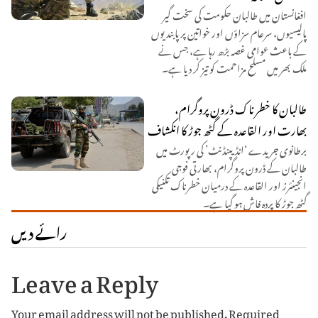
افغانستان میں طالبان حکومت کی سخت گیر
پالیسیوں، سرعام سزاؤں اور خواتین پر پابندیوں
کے باعث عوامی غصہ بڑھ رہا ہے، جس نے
ملک بھر میں مسلح مزاحمت کو تیز کر دیا ہے۔
طالبان کا خطرناک ڈرون پروگرام،
بھارت اور القاعدہ کے گٹھ جوڑ کا انکشاف
برطانوی جریدے ‘انڈیپنڈنٹ’ کی رپورٹ میں
طالبان کے ڈرون پروگرام، بھارتی فوجی
انجینئرز اور القاعدہ کے درمیان خطرناک تکنیکی
گٹھ جوڑ کا پردہ فاش ہو گیا ہے۔
رائے دیں
Leave a Reply
Your email address will not be published.
Required