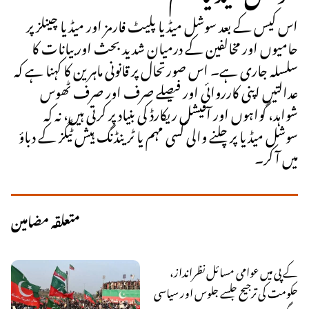
اس کیس کے بعد سوشل میڈیا پلیٹ فارمز اور میڈیا چینلز پر
حامیوں اور مخالفین کے درمیان شدید بحث اور بیانات کا
سلسلہ جاری ہے۔ اس صورتحال پر قانونی ماہرین کا کہنا ہے کہ
عدالتیں اپنی کارروائی اور فیصلے صرف اور صرف ٹھوس
شواہد، گواہوں اور آفیشل ریکارڈ کی بنیاد پر کرتی ہیں، نہ کہ
سوشل میڈیا پر چلنے والی کسی مہم یا ٹرینڈنگ ہیش ٹیگز کے دباؤ
میں آ کر۔
متعلقہ مضامین
کے پی میں عوامی مسائل نظرانداز،
حکومت کی ترجیح جلسے جلوس اور سیاسی