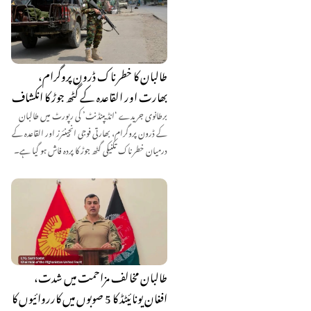
طالبان کا خطرناک ڈرون پروگرام،
بھارت اور القاعدہ کے گٹھ جوڑ کا انکشاف
برطانوی جریدے ‘انڈیپنڈنٹ’ کی رپورٹ میں طالبان
کے ڈرون پروگرام، بھارتی فوجی انجینئرز اور القاعدہ کے
درمیان خطرناک تکنیکی گٹھ جوڑ کا پردہ فاش ہو گیا ہے۔
طالبان مخالف مزاحمت میں شدت،
افغان یونائیٹڈ کا 5 صوبوں میں کارروائیوں کا