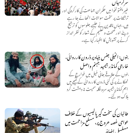
سرگرمیاں
خیبر پختونخوا میں حکمران جماعت کی کارکردگی اور
ترجیحات پر سخت سوالات اٹھائے جا رہے
ہیں، جہاں ناقدین نے جلسے جلوسوں کو ترجیح
دینے اور صحت و تعلیم کے شعار کو نظر انداز
کرنے پر تشویش کا اظہار کیا ہے۔
بنوں: انٹیلی جنس بنیاد پر ڈرون کارروائی،
خارجی کمانڈر جیمید جہنم واصل
بنوں کے علاقے جانی خیل میں خوارج کے
ٹھکانے پر کی گئی ڈرون کارروائی کے نتیجے میں
اہم کمانڈر جیمید سرہ بنگلہ سمیت 2 دہشت گرد
ہلاک ہو گئے۔
طالبان کی سخت گیر پالیسیوں کے خلاف
عوامی غصہ عروج پر، مسلح مزاحمت میں
مسلسل اضافہ