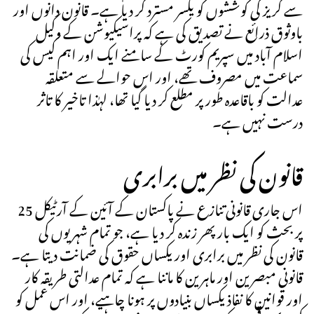
سے گریز کی کوششوں کو یکسر مسترد کر دیا ہے۔ قانون دانوں اور
باوثوق ذرائع نے تصدیق کی ہے کہ پراسیکیوشن کے وکیل
اسلام آباد میں سپریم کورٹ کے سامنے ایک اور اہم کیس کی
سماعت میں مصروف تھے، اور اس حوالے سے متعلقہ
عدالت کو باقاعدہ طور پر مطلع کر دیا گیا تھا، لہٰذا تاخیر کا تاثر
درست نہیں ہے۔
قانون کی نظر میں برابری
اس جاری قانونی تنازع نے پاکستان کے آئین کے آرٹیکل 25
پر بحث کو ایک بار پھر زندہ کر دیا ہے، جو تمام شہریوں کی
قانون کی نظر میں برابری اور یکساں حقوق کی ضمانت دیتا ہے۔
قانونی مبصرین اور ماہرین کا ماننا ہے کہ تمام عدالتی طریقہ کار
اور قوانین کا نفاذ یکساں بنیادوں پر ہونا چاہیے، اور اس عمل کو