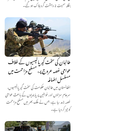
بنگلہ سمیت 2 دہشت گرد ہلاک ہو گئے۔
طالبان کی سخت گیر پالیسیوں کے خلاف
عوامی غصہ عروج پر، مسلح مزاحمت میں
مسلسل اضافہ
افغانستان میں طالبان حکومت کی سخت گیر پالیسیوں،
سرعام سزاؤں اور خواتین پر پابندیوں کے باعث عوامی
غصہ بڑھ رہا ہے، جس نے ملک بھر میں مسلح مزاحمت
کو تیز کر دیا ہے۔