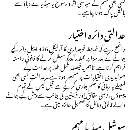
کسی بھی قسم کے سیاسی اثر و رسوخ یا میڈیا کے دباؤ سے
بالکل پاک ہونا چاہیے۔
عدالتی دائرہ اختیار
واضح رہے کہ ضابطہ فوجداری کا آرٹیکل 426 اپیل دائر کیے
جانے کے بعد سزا پر عملدرآمد کو معطل کرنے کا قانونی راستہ
فراہم کرتا ہے، تاہم یہ فیصلہ مکمل طور پر عدالت کے
صوابدیدی اختیارات پر منحصر ہوتا ہے۔ عدالت کسی بھی
فیصلے یا رہائی کا حکم جاری کرنے سے قبل کیس کے تمام
پہلوؤں، زمینی حقائق اور فریقین کی جانب سے پیش کیے جانے
والے قانونی دلائل کا تفصیلی جائزہ لیتی ہے۔
سوشل میڈیا مہم