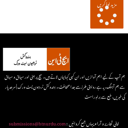
مزید لوڈ کریں
ہم آپ کے لیے اہم آوازیں اور ان کہی کہانیاں لاتے ہیں۔ سچ پر مبنی اور سیاق و سباق
سے ہم آہنگ، یہ ہے روایتی طرزسے جدا صحافت۔ ہندوکش ٹریبون نیٹ ورک | سرحد پار
کی خبریں، منبع سے براہِ راست
: اپنی تحاریر و آراء یہاں جمع کروائیں
submissions@htnurdu.com