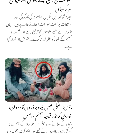
سرگرمیاں
خیبر پختونخوا میں حکمران جماعت کی کارکردگی اور
ترجیحات پر سخت سوالات اٹھائے جا رہے ہیں، جہاں
ناقدین نے جلسے جلوسوں کو ترجیح دینے اور صحت و
تعلیم کے شعار کو نظر انداز کرنے پر تشویش کا اظہار کیا
ہے۔
بنوں: انٹیلی جنس بنیاد پر ڈرون کارروائی،
خارجی کمانڈر جیمید جہنم واصل
بنوں کے علاقے جانی خیل میں خوارج کے ٹھکانے پر
کی گئی ڈرون کارروائی کے نتیجے میں اہم کمانڈر جیمید سرہ