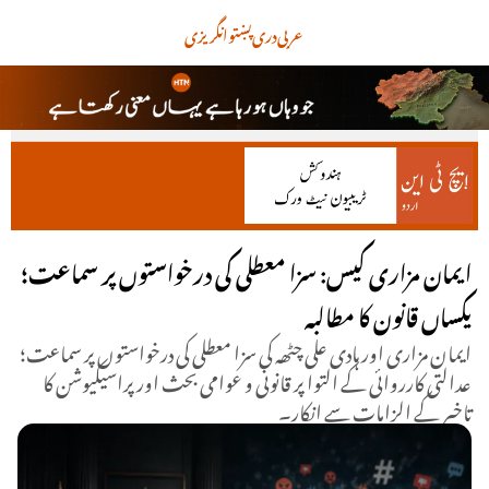
عربی
دری
پښتو
انگریزی
ایمان مزاری کیس: سزا معطلی کی درخواستوں پر سماعت؛
یکساں قانون کا مطالبہ
ایمان مزاری اور ہادی علی چٹھہ کی سزا معطلی کی درخواستوں پر سماعت؛
عدالتی کارروائی کے التوا پر قانونی و عوامی بحث اور پراسیکیوشن کا
تاخیر کے الزامات سے انکار۔