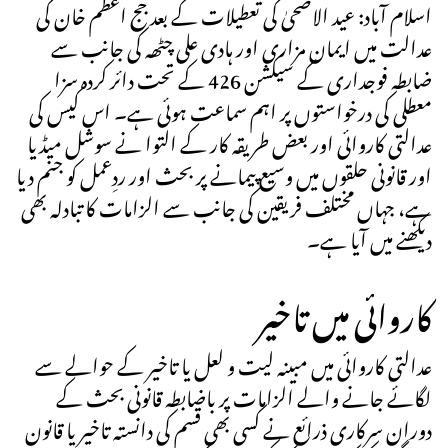
اسلام آباد: عید الاضحیٰ کی تعطیلات کے بعد جج اعظم خان کی
عدالت میں ایمان مزاری اور ہادی علی چٹھہ کی جانب سے
ضابطہ فوجداری کے سیکشن 426 کے تحت دائر کردہ سزا
معطلی کی درخواستوں پر اہم سماعت ہوئی ہے۔ اس کیس کی
عدالتی کاروائی اور بعض طریقہ کار کے التوا نے سوشل میڈیا
اور قانونی حلقوں میں وسیع پیمانے پر بحث اور ردِعمل کو جنم دیا
ہے، جہاں مختلف فریقین کی جانب سے الزامات کا تبادلہ بھی
دیکھنے میں آیا ہے۔
کاروائی میں تاخیر
عدالتی کاروائی میں مبینہ لیت و لعل یا تاخیر کے حوالے سے
لگائے جانے والے الزامات پر باضابطہ قانونی بحث کے
دوران سرکاری ذرائع نے کسی بھی قسم کی دانستہ تاخیر یا قانون