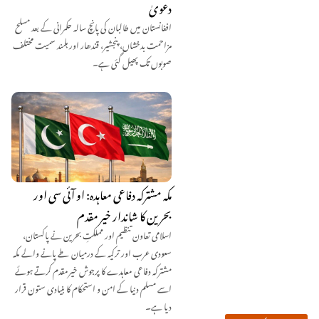
دعویٰ
افغانستان میں طالبان کی پانچ سالہ حکمرانی کے بعد مسلح
مزاحمت بدخشاں، پنجشیر، قندھار اور ہلمند سمیت مختلف
صوبوں تک پھیل گئی ہے۔
مکہ مشترکہ دفاعی معاہدہ: او آئی سی اور
بحرین کا شاندار خیر مقدم
اسلامی تعاون تنظیم اور مملکتِ بحرین نے پاکستان،
سعودی عرب اور ترکیہ کے درمیان طے پانے والے مکہ
مشترکہ دفاعی معاہدے کا پرجوش خیرمقدم کرتے ہوئے
اسے مسلم دنیا کے امن و استحکام کا بنیادی ستون قرار
دیا ہے۔