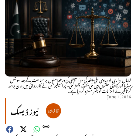
ایمان مزاری اور ہادی علی چٹھہ کی سزا معطلی کی درخواستوں پر سماعت کے بعد سوشل
میڈیا اور قانونی حلقوں میں نئی بحث چھڑ گئی۔ پراسیکیوشن نے کارروائی میں جان بوجھ
کر تاخیر کے الزامات کو یکسر مسترد کر دیا ہے۔
June 1, 2026
نیوز ڈیسک