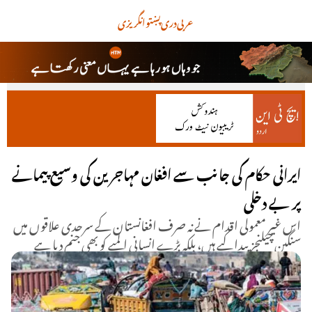
عربی
دری
پښتو
انگریزی
ایرانی حکام کی جانب سے افغان مہاجرین کی وسیع پیمانے
پر بے دخلی
اس غیر معمولی اقدام نے نہ صرف افغانستان کے سرحدی علاقوں میں
سنگین چیلنجز پیدا کیے ہیں، بلکہ بڑے انسانی المیے کو بھی جنم دیا ہے