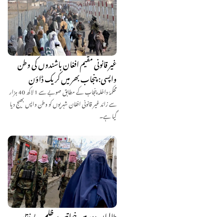
غیر قانونی مقیم افغان باشندوں کی وطن
واپسی: پنجاب بھر میں کریک ڈاؤن
محکمۂ داخلہ پنجاب کے مطابق صوبے سے 1 لاکھ 40 ہزار
سے زائد غیر قانونی افغان شہریوں کو وطن واپس بھیج دیا
گیا ہے۔
طالبان دور میں خواتین پر ظلم بے نقاب،