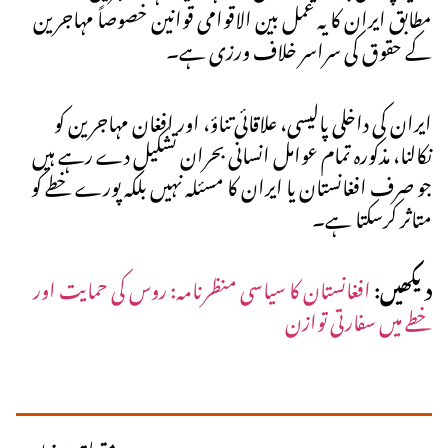
مطابق ایران کا یہ عمل بین الاقوامی قوانین خصوصاً مہاجرین
کے حقوق کی سراسر خلاف ورزی ہے۔
ایران کی داخلی پالیسی، علاقائی تناؤ، اور افغان مہاجرین کو
نکالنا، مذکورہ تمام عوامل انسانی بحران تشکیل دے رہے ہیں
جو صرف افغانستان یا ایران کا مسئلہ نہیں بلکہ پورے خطے کو
متاثر کرسکتا ہے۔
دیکھیں:
افغانستان کا سیاسی منظرنامہ: روس کی حمایت اور
خطے میں سفارتی توازن