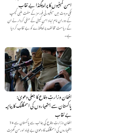
امن کمیٹیوں کا پراپیگنڈا بے نقاب
لکی مروت میں سیکیورٹی فورسز کے مفت طبی کیمپ
کے دوران نام نہاد امن کمیٹی کے منفی کردار نے ان
کے ریاست مخالف پراپیگنڈے کو بے نقاب کر دیا
ہے۔
افغان وزارتِ دفاع کا جعلی دعویٰ:
پاکستان سے ہتھیاروں کی اسمگلنگ کا بیانیہ
بے نقاب
افغان وزارتِ دفاع کی جانب سے پاکستان سے 74
ہتھیاروں کی اسمگلنگ کا دعویٰ بے بنیاد اور من گھڑت