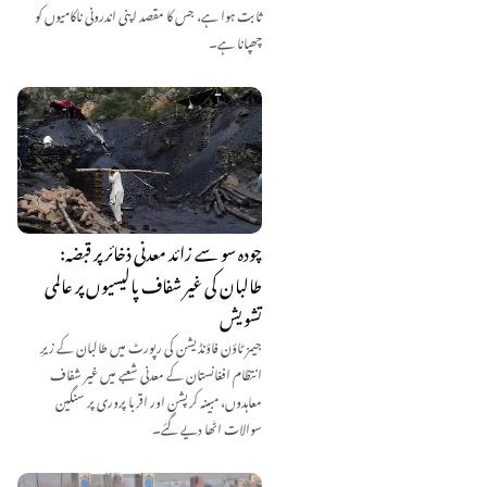
ثابت ہوا ہے، جس کا مقصد اپنی اندرونی ناکامیوں کو
چھپانا ہے۔
چودہ سو سے زائد معدنی ذخائر پر قبضہ:
طالبان کی غیر شفاف پالیسیوں پر عالمی
تشویش
جیمز ٹاؤن فاؤنڈیشن کی رپورٹ میں طالبان کے زیرِ
انتظام افغانستان کے معدنی شعبے میں غیر شفاف
معاہدوں، مبینہ کرپشن اور اقربا پروری پر سنگین
سوالات اٹھا دیے گئے۔