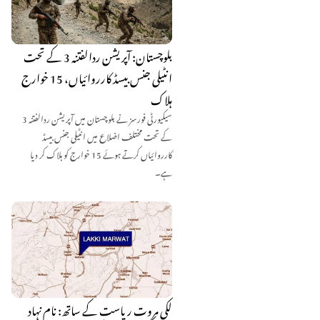
بلوچستان: آپریشن ردالفتنہ 3 کے تحت
انٹیلی جنس بیسڈ کارروائیاں، 15 خوارج
ہلاک
سیکیورٹی فورسز نے بلوچستان میں آپریشن ردالفتنہ 3
کے تحت مختلف اضلاع میں انٹیلی جنس بیسڈ
کارروائیاں کرتے ہوئے 15 خوارج کو ہلاک کر دیا
ہے۔
لکی مروت ریاست کے ساتھ: نام نہاد