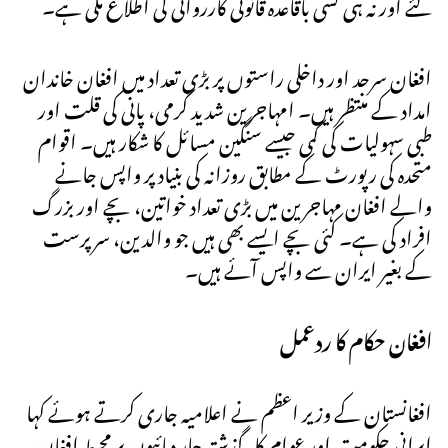
گئے اور نہ ہی کسی باقاعدہ قانونی کارروائی کی اطلاع ملی ہے۔
افغان سرحد اور داخلی راستوں پر بڑی تعداد میں افغان خاندان
امداد کے منتظر ہیں۔ امہاجرین شدید گرمی، پانی کی قلت اور
طبی سہولیات کی کمی جیسے سنگین مسائل کا شکار ہیں۔ اقوام
متحدہ کی رپورٹ کے مطابق روزانہ کی بنیاد پر واپس جانے
والے افغان مہاجرین میں بڑی تعداد خواتین، بچے اور بزرگ
افراد کی ہے۔ کئی بچے ایسے بھی ہیں جو والدین، سرپرست
کے بغیر ایران سے واپس آئے ہیں۔
افغان حکام کا ردعمل
افغانستان کے وزیر اعظم نے اعلامیہ جاری کرتے ہوئے کہا
ایرانی حکومت اور عوام کا گذشتہ چار دہائیوں پر محیط افغان