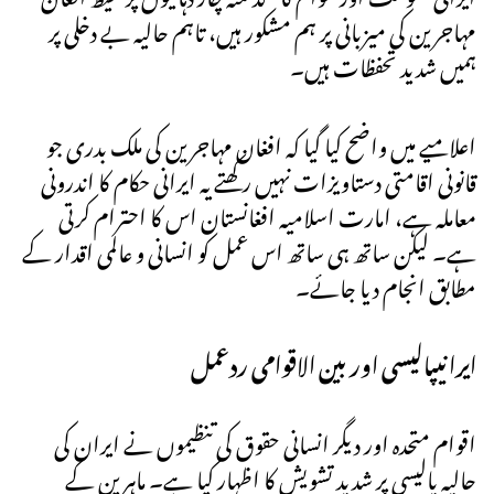
مہاجرین کی میزبانی پر ہم مشکور ہیں، تاہم حالیہ بے دخلی پر
ہمیں شدید تحفظات ہیں۔
اعلامیے میں واضح کیا گیا کہ افغان مہاجرین کی ملک بدری جو
قانونی اقامتی دستاویزات نہیں رکھتے یہ ایرانی حکام کا اندرونی
معاملہ ہے، امارت اسلامیہ افغانستان اس کا احترام کرتی
ہے۔ لیکن ساتھ ہی ساتھ اس عمل کو انسانی و عالمی اقدار کے
مطابق انجام دیا جائے۔
ایرانیپالیسی اور بین الاقوامی ردعمل
اقوام متحدہ اور دیگر انسانی حقوق کی تنظیموں نے ایران کی
حالیہ پالیسی پر شدید تشویش کا اظہار کیا ہے۔ ماہرین کے