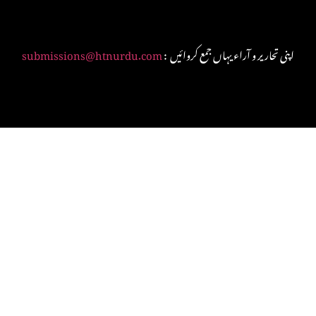
: اپنی تحاریر و آراء یہاں جمع کروائیں
submissions@htnurdu.com