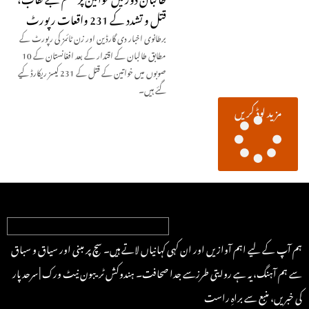
قتل و تشدد کے 231 واقعات رپورٹ
برطانوی اخبار دی گارڈین اور زن ٹائمز کی رپورٹ کے
مطابق طالبان کے اقتدار کے بعد افغانستان کے 10
صوبوں میں خواتین کے قتل کے 231 کیسز ریکارڈ کیے
گئے ہیں۔
مزید لوڈ کریں
ہم آپ کے لیے اہم آوازیں اور ان کہی کہانیاں لاتے ہیں۔ سچ پر مبنی اور سیاق و سباق
سے ہم آہنگ، یہ ہے روایتی طرزسے جدا صحافت۔ ہندوکش ٹریبون نیٹ ورک | سرحد پار
کی خبریں، منبع سے براہِ راست