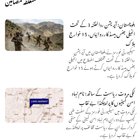
متعلقہ مضامین
بلوچستان: آپریشن ردالفتنہ 3 کے تحت
انٹیلی جنس بیسڈ کارروائیاں، 15 خوارج
ہلاک
سیکیورٹی فورسز نے بلوچستان میں آپریشن
ردالفتنہ 3 کے تحت مختلف اضلاع میں انٹیلی
جنس بیسڈ کارروائیاں کرتے ہوئے 15 خوارج
کو ہلاک کر دیا ہے۔
لکی مروت ریاست کے ساتھ: نام نہاد
امن کمیٹیوں کا پراپیگنڈا بے نقاب
لکی مروت میں سیکیورٹی فورسز کے مفت طبی
کیمپ کے دوران نام نہاد امن کمیٹی کے منفی
کردار نے ان کے ریاست مخالف پراپیگنڈے
کو بے نقاب کر دیا ہے۔