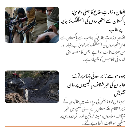
افغان وزارتِ دفاع کا جعلی دعویٰ:
پاکستان سے ہتھیاروں کی اسمگلنگ کا بیانیہ
بے نقاب
افغان وزارتِ دفاع کی جانب سے پاکستان سے
74 ہتھیاروں کی اسمگلنگ کا دعویٰ بے بنیاد اور
من گھڑت ثابت ہوا ہے، جس کا مقصد اپنی
اندرونی ناکامیوں کو چھپانا ہے۔
چودہ سو سے زائد معدنی ذخائر پر قبضہ:
طالبان کی غیر شفاف پالیسیوں پر عالمی
تشویش
جیمز ٹاؤن فاؤنڈیشن کی رپورٹ میں طالبان کے
زیرِ انتظام افغانستان کے معدنی شعبے میں غیر
شفاف معاہدوں، مبینہ کرپشن اور اقربا پروری پر
سنگین سوالات اٹھا دیے گئے۔