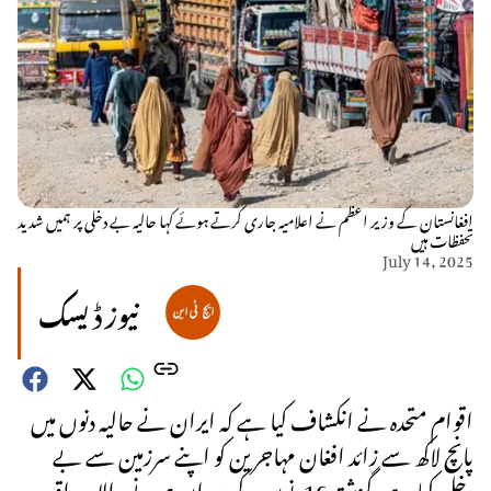
افغانستان کے وزیر اعظم نے اعلامیہ جاری کرتے ہوئے کہا حالیہ بے دخلی پر ہمیں شدید
تحفظات ہیں
July 14, 2025
نیوز ڈیسک
اقوام متحدہ نے انکشاف کیا ہے کہ ایران نے حالیہ دنوں میں
پانچ لاکھ سے زائد افغان مہاجرین کو اپنے سرزمین سے بے
دخل کیا ہے، گزشتہ 16 دنوں کے دوران ہونے والا یہ واقعہ