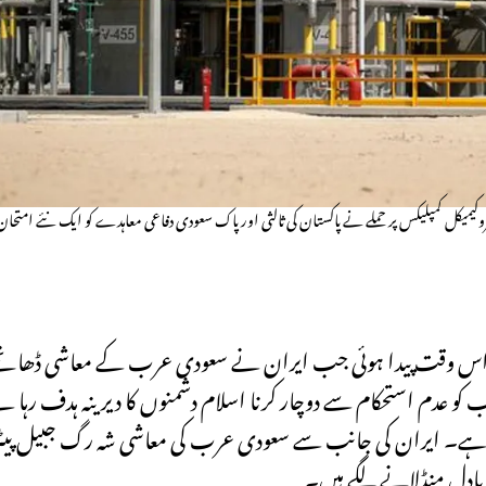
وکیمیکل کمپلیکس پر حملے نے پاکستان کی ثالثی اور پاک سعودی دفاعی معاہدے کو ایک نئے امتحان
اس وقت پیدا ہوئی جب ایران نے سعودی عرب کے معاشی ڈھانچے کو 
و عدم استحکام سے دوچار کرنا اسلام دشمنوں کا دیرینہ ہدف رہا ہے، 
ی ہے۔ ایران کی جانب سے سعودی عرب کی معاشی شہ رگ جبیل پیٹروک
ادل منڈلانے لگے ہیں۔