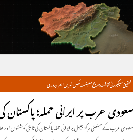
تحقیق
سیکیورٹی
ثقافت
تاریخ
معیشت
کھیل
خبریں
العربية
دری
سعودی عرب پر ایرانی حملہ؛ پاکستان کی 
سعودی عرب کے صنعتی مرکز جبیل پر ایرانی حملہ پاکستان کی ثالثی کوششوں او