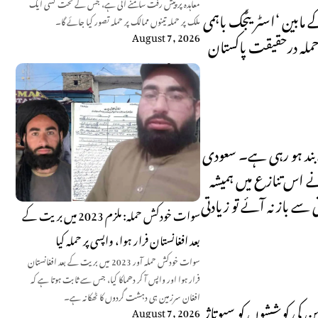
معاہدہ پر پیش رفت سامنے آئی ہے، جس کے تحت کسی ایک
 مابین ‘اسٹریٹجک باہمی
ملک پر حملہ تینوں ممالک پر حملہ تصور کیا جائے گا۔
August 7, 2026
حملہ درحقیقت پاکستان
 بند ہو رہی ہے۔ سعودی
ے اس تنازع میں ہمیشہ
زیادتی سے باز نہ آئے تو زیادتی
سوات خودکش حملہ: ملزم 2023 میں بریت کے
بعد افغانستان فرار ہوا، واپسی پر حملہ کیا
سوات خودکش حملہ آور 2023 میں بریت کے بعد افغانستان
فرار ہوا اور واپس آ کر دھماکا کیا، جس سے ثابت ہوتا ہے کہ
افغان سرزمین ہی دہشت گردوں کا ٹھکانہ ہے۔
ن کی کوششوں کو سبوتاژ
August 7, 2026