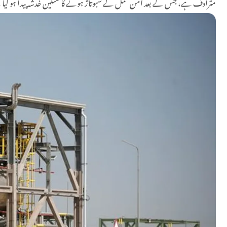
مترادف ہے، جس کے بعد امن عمل کے سبوتاژ ہونے کا سنگین خدشہ پیدا ہو گیا