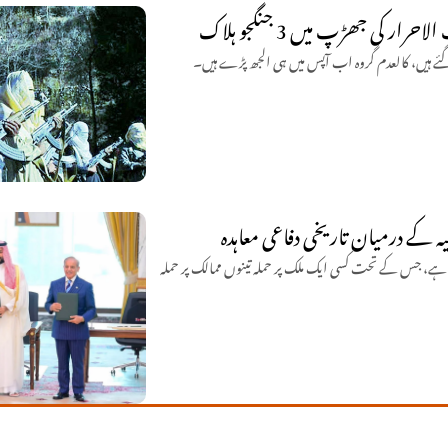
 کی جھڑپ میں 3 جنگجو ہلاک
 گئے ہیں، کالعدم گروہ اب آپس میں ہی الجھ پڑے ہیں۔
کیہ کے درمیان تاریخی دفاعی معاہدہ
ی ہے، جس کے تحت کسی ایک ملک پر حملہ تینوں ممالک پر حملہ