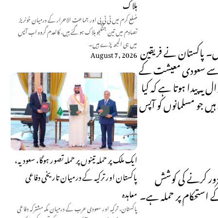
ہلاک
ضلع کرم میں ٹی ٹی پی اور جماعت الاحرار کے درمیان خونریز
تصادم میں تین جنگجو ہلاک ہو گئے ہیں، کالعدم گروہ اب آپس
میں ہی الجھ پڑے ہیں۔
یں۔ پاکستان نے فریقین
August 7, 2026
انب سے سعودی معیشت کے
ہ پیدا ہوتا ہے کہ کیا
یں جو مسلمانوں کو آپس
ایک ملک پر حملہ تینوں پر حملہ تصور ہوگا، سعودیہ،
کمزور کرنے کی کوشش
پاکستان اور ترکیہ کے درمیان تاریخی دفاعی
کے استحکام پر حملہ ہے۔
معاہدہ
پاکستان، ترکیہ اور سعودی عرب کے درمیان مکہ مشترکہ دفاعی