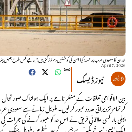
ایران کا سعودی عرب پر حملہ: کیا امن کی کوششیں دم توڑ گئی ہیں؟ جانیے کس طرح جبیل پیٹر
April 7, 2026
نیوز ڈیسک
بین الاقوامی تعلقات کے منظر نامے پر ایک ہولناک صورتحال 
کر تمام تزویراتی حدود عبور کر لیں۔ طویل زمانے سے سعودی عرب ک
پہلی بار کسی علاقائی فریق نے اس حد کو عبور کرنے کی جرات ک
ایک ایسی ‘سرخ لکیر’ ہے جس کے بعد خطے میں طویل جنگ کے ب