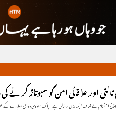
ثالثی اور علاقائی امن کو سبوتاژ کرنے کی
ر علاقائی استحکام کے خلاف ایک بڑی سازش ہے۔ پاک سعودی دفاعی معاہدے کے تحت ی