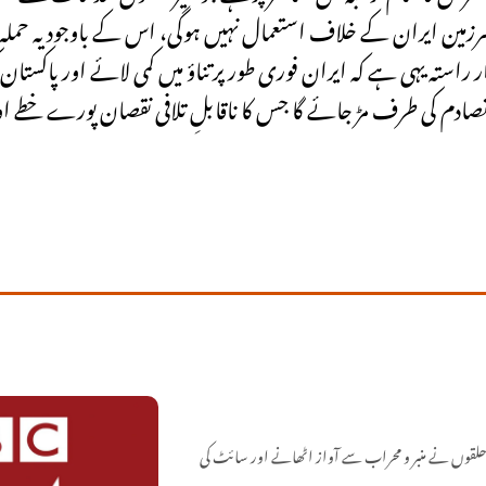
رزمین ایران کے خلاف استعمال نہیں ہوگی، اس کے باوجود یہ حملہ 
استہ یہی ہے کہ ایران فوری طور پر تناؤ میں کمی لائے اور پاکستان 
ادم کی طرف مڑ جائے گا جس کا ناقابلِ تلافی نقصان پورے خطے اور 
حلقوں نے منبر و محراب سے آواز اٹھانے اور سائٹ کی