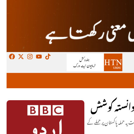
 دانستہ کوشش
ہ حملہ پاکستان پر حملے کے