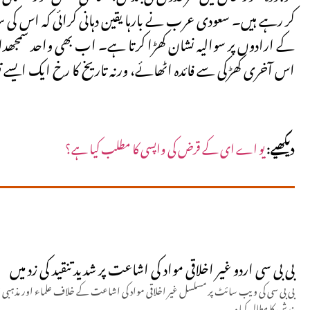
کر رہے ہیں۔ سعودی عرب نے بارہا یقین دہانی کرائی کہ اس کی س
کے ارادوں پر سوالیہ نشان کھڑا کرتا ہے۔ اب بھی واحد سمجھدار ر
اس آخری کھڑکی سے فائدہ اٹھائے، ورنہ تاریخ کا رخ ایک ایسے تص
دیکھیے:
یو اے ای کے قرض کی واپسی کا مطلب کیا ہے؟
بی بی سی اردو غیر اخلاقی مواد کی اشاعت پر شدید تنقید کی زد میں
بی بی سی کی ویب سائٹ پر مسلسل غیر اخلاقی مواد کی اشاعت کے خلاف علماء اور مذہبی 
بندش کا مطالبہ کیا ہ