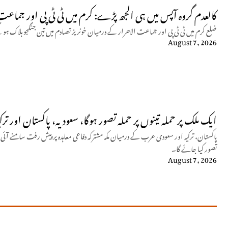
کالعدم گروہ آپس میں ہی الجھ پڑے: کرم میں ٹی ٹی پی اور جماعت الاحرار
ضلع کرم میں ٹی ٹی پی اور جماعت الاحرار کے درمیان خونریز تصادم میں تین جنگجو ہلاک ہو
August 7, 2026
ایک ملک پر حملہ تینوں پر حملہ تصور ہوگا، سعودیہ، پاکستان اور تر
پاکستان، ترکیہ اور سعودی عرب کے درمیان مکہ مشترکہ دفاعی معاہدہ پر پیش رفت سامنے آئ
تصور کیا جائے گا۔
August 7, 2026