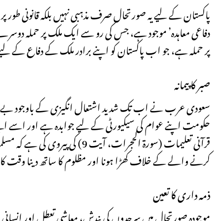
پاکستان کے لیے یہ صورتحال صرف مذہبی نہیں بلکہ قانونی طور پر
دفاعی معاہدہ’ موجود ہے، جس کی رو سے ایک ملک پر حملہ دوسرے 
پر حملہ ہے، جو اب پاکستان کو اپنے برادر ملک کے دفاع کے لیے م
صبر کا پیمانہ
سعودی عرب نے اب تک شدید اشتعال انگیزی کے باوجود بے پناہ ص
حکومت اپنے عوام کی سیکیورٹی کے لیے جوابدہ ہے اور اسے اپنے
قرآنی تعلیمات (سورۃ الحجرات، آی
کرنے والے کے خلاف کھڑا ہونا اور مظلوم کا ساتھ دینا وقت کا 
ذمہ داری کا تعین
موجودہ صورتحال میں سرحدوں کی بندش، معاشی تعطل اور انسانی بح