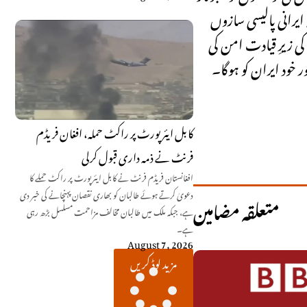
ایرانی پالیسی سازوں
کی زیرِ قیادت امن کی
خود ایران کو ہوگا۔
کابل ایئرپورٹ پر راکٹ حملہ، افغان فریڈم
فرنٹ نے ذمہ داری قبول کرلی
افغانستان فریڈم فرنٹ نے کابل ایئرپورٹ پر راکٹ حملے کا
دعویٰ کرتے ہوئے طالبان کو بھاری نقصان پہنچانے کی خبر دی
متعلقہ مضامین
ہے، جبکہ ملک میں طالبان مخالف مزاحمت مسلسل بڑھ رہی
ہے۔
August 7, 2026
مزید لوڈ کریں