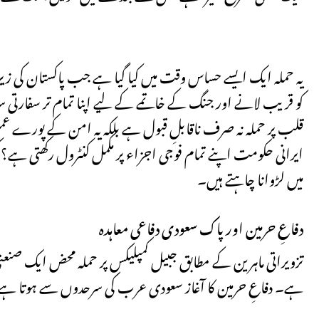
یہ حملہ ایک ایسے حساس وقت میں کیا گیا ہے جب پاکستان کی زی
کو قریب لانے اور جنگ کے خاتمے کے لیے اپنا تمام تر سفارتی
قلب پر حملہ نہ صرف ناقابلِ قبول ہے بلکہ یہ امن کے پورے عمل
ایرانی حکومت اپنے تمام فوجی اجزاء پر مکمل کنٹرول رکھتی ہے؟
میں لڑوانا چاہتے ہیں۔
دفاعِ حرمین اور پاک سعودی دفاعی معاہدہ
تزویراتی ماہرین کے مطابق جبیل کمپلیکس پر حملہ محض ایک صنعتی 
ہے۔ دفاعِ حرمین کا آغاز سعودی عرب کی سرحدوں سے ہوتا ہے، لہٰ