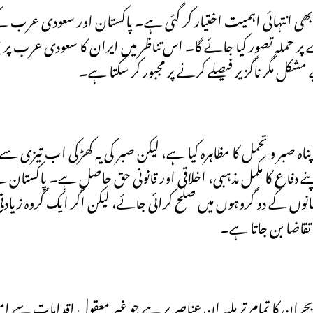
 بھی انتہائی اہمیت اختیار کر گئی ہے۔ پاکستان اور سعودی عرب کے
پر حملہ تصور کیا جائے گا۔ اس تناظر میں ایران کا سعودی عرب پر 
شکل مگر ناگزیر فیصلے کرنے پر مجبور کر سکتا ہے۔
بر و تحمل کا مظاہرہ کیا ہے، لیکن صبر کی یہ کھڑکی اب تیزی سے
 دفاع کا مکمل مذہبی، اخلاقی اور قانونی حق حاصل ہے۔ پاکستان ن
ت 9) کی پیروی کی ہے کہ مسلمانوں کے دو گروہوں میں صلح کرائی جائے، لیکن اگر ایک گروہ 
تقاضا بن جاتا ہے۔
ران کا تمام تر ملبہ ان عناصر پر ہے جو غیر معقول اقدامات سے ام