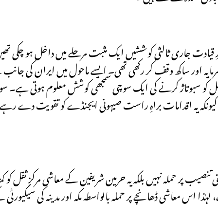
رِ قیادت جاری ثالثی کوششیں ایک مثبت مرحلے میں داخل ہو چکی تھ
 سرمایہ اور ساکھ وقف کر رکھی تھی۔ ایسے ماحول میں ایران کی ج
 کو سبوتاژ کرنے کی ایک سوچی سمجھی کوشش معلوم ہوتی ہے۔ سوال ی
 کیونکہ یہ اقدامات براہِ راست صیہونی ایجنڈے کو تقویت دے رہے ہ
تنصیب پر حملہ نہیں بلکہ یہ حرمین شریفین کے معاشی مرکزِ ثقل کو 
ذا اس معاشی ڈھانچے پر حملہ بالواسطہ مکہ اور مدینہ کی سیکیورٹی 