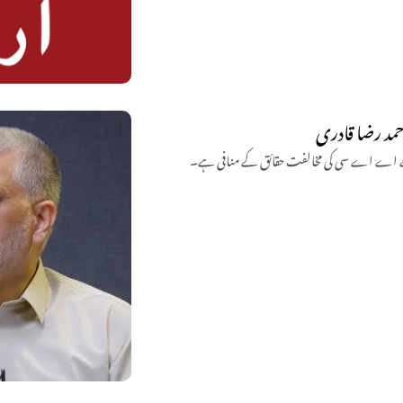
حمد رضا قادری
جبکہ جے اے اے سی کی مخالفت حقائق کے منافی ہے۔