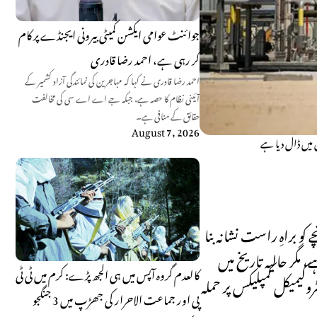
جوائنٹ عوامی ایکشن کمیٹی بیرونی ایجنڈے پر کام
کر رہی ہے، احمد رضا قادری
احمد رضا قادری نے کہا کہ مہاجرین کی نمائندگی آزاد کشمیر کے
آئینی نظام کا حصہ ہے، جبکہ جے اے اے سی کی مخالفت
حقائق کے منافی ہے۔
August 7, 2026
 میں ڈال دیا ہے
براہِ راست نشانہ بنا
مگر حالیہ تاریخ میں
کالعدم گروہ آپس میں ہی الجھ پڑے: کرم میں ٹی ٹی
یمیکل کمپلیکس پر حملہ
پی اور جماعت الاحرار کی جھڑپ میں 3 جنگجو