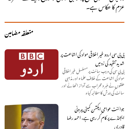
عزم کا عکاس ہے۔
متعلقہ مضامین
بی بی سی اردو غیر اخلاقی مواد کی اشاعت پر
شدید تنقید کی زد میں
بی بی سی کی ویب سائٹ پر مسلسل غیر اخلاقی
مواد کی اشاعت کے خلاف علماء اور مذہبی
حلقوں نے منبر و محراب سے آواز اٹھانے اور
سائٹ کی بندش کا مطالبہ کیا ہ
جوائنٹ عوامی ایکشن کمیٹی بیرونی
ایجنڈے پر کام کر رہی ہے، احمد رضا
قادری