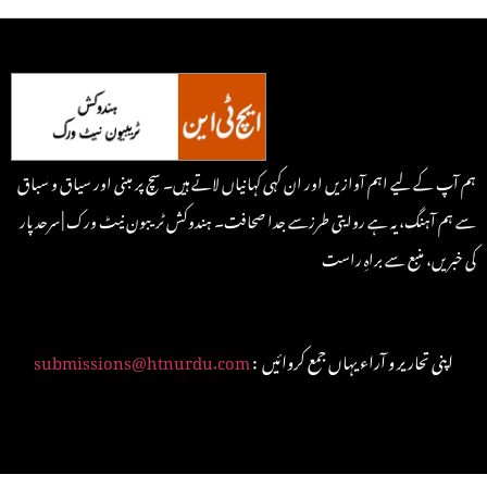
ہم آپ کے لیے اہم آوازیں اور ان کہی کہانیاں لاتے ہیں۔ سچ پر مبنی اور سیاق و سباق
سے ہم آہنگ، یہ ہے روایتی طرزسے جدا صحافت۔ ہندوکش ٹریبون نیٹ ورک | سرحد پار
کی خبریں، منبع سے براہِ راست
: اپنی تحاریر و آراء یہاں جمع کروائیں
submissions@htnurdu.com