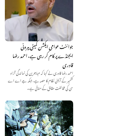
جوائنٹ عوامی ایکشن کمیٹی بیرونی
ایجنڈے پر کام کر رہی ہے، احمد رضا
قادری
احمد رضا قادری نے کہا کہ مہاجرین کی نمائندگی آزاد
کشمیر کے آئینی نظام کا حصہ ہے، جبکہ جے اے اے
سی کی مخالفت حقائق کے منافی ہے۔