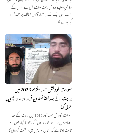
دفاعی معاہدہ پر پیش رفت سامنے آئی ہے، جس کے
تحت کسی ایک ملک پر حملہ تینوں ممالک پر حملہ تصور
کیا جائے گا۔
سوات خودکش حملہ: ملزم 2023 میں
بریت کے بعد افغانستان فرار ہوا، واپسی پر
حملہ کیا
سوات خودکش حملہ آور 2023 میں بریت کے بعد
افغانستان فرار ہوا اور واپس آ کر دھماکا کیا، جس سے
ثابت ہوتا ہے کہ افغان سرزمین ہی دہشت گردوں کا