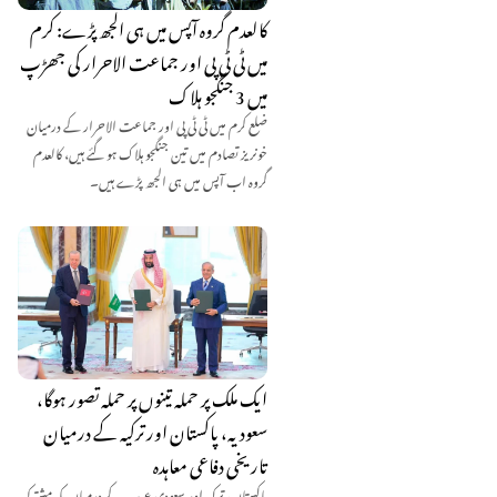
کالعدم گروہ آپس میں ہی الجھ پڑے: کرم
میں ٹی ٹی پی اور جماعت الاحرار کی جھڑپ
میں 3 جنگجو ہلاک
ضلع کرم میں ٹی ٹی پی اور جماعت الاحرار کے درمیان
خونریز تصادم میں تین جنگجو ہلاک ہو گئے ہیں، کالعدم
گروہ اب آپس میں ہی الجھ پڑے ہیں۔
ایک ملک پر حملہ تینوں پر حملہ تصور ہوگا،
سعودیہ، پاکستان اور ترکیہ کے درمیان
تاریخی دفاعی معاہدہ
پاکستان، ترکیہ اور سعودی عرب کے درمیان مکہ مشترکہ