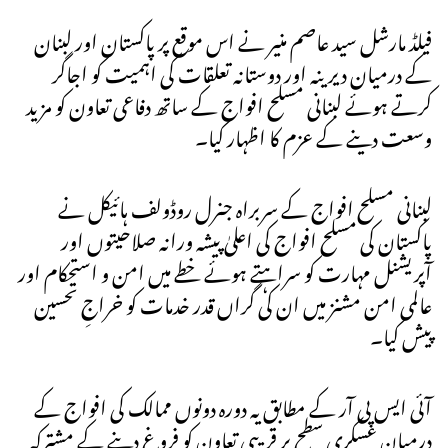
فیلڈ مارشل سید عاصم منیر نے اس موقع پر پاکستان اور لبنان
کے درمیان دیرینہ اور دوستانہ تعلقات کی اہمیت کو اجاگر
کرتے ہوئے لبنانی مسلح افواج کے ساتھ دفاعی تعاون کو مزید
وسعت دینے کے عزم کا اظہار کیا۔
لبنانی مسلح افواج کے سربراہ جنرل روڈولف ہائیکل نے
پاکستان کی مسلح افواج کی اعلیٰ پیشہ ورانہ صلاحیتوں اور
آپریشنل مہارت کو سراہتے ہوئے خطے میں امن و استحکام اور
عالمی امن مشنز میں ان کی گراں قدر خدمات کو خراجِ تحسین
پیش کیا۔
آئی ایس پی آر کے مطابق یہ دورہ دونوں ممالک کی افواج کے
درمیان عسکری سطح پر قریبی تعاون کو فروغ دینے کے مشترکہ