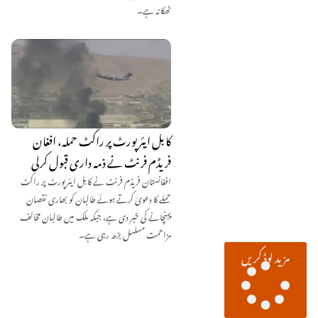
ٹھکانہ ہے۔
کابل ایئرپورٹ پر راکٹ حملہ، افغان
فریڈم فرنٹ نے ذمہ داری قبول کرلی
افغانستان فریڈم فرنٹ نے کابل ایئرپورٹ پر راکٹ
حملے کا دعویٰ کرتے ہوئے طالبان کو بھاری نقصان
پہنچانے کی خبر دی ہے، جبکہ ملک میں طالبان مخالف
مزاحمت مسلسل بڑھ رہی ہے۔
مزید لوڈ کریں