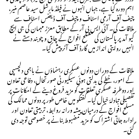
اہم دورہ کیا ہے، جہاں انہوں نے فیلڈ مارشل سید عاصم منیر،
چیف آف آرمی اسٹاف و چیف آف ڈیفنس اسٹاف سے
ملاقات کی۔ آئی ایس پی آر کے مطابق معزز مہمان کی جی ایچ
کیو آمد پر پاکستان کی مسلح افواج کے چاق و چوبند دستے نے
انہیں روایتی انداز میں گارڈ آف آنر پیش کیا۔
ملاقات کے دوران دونوں عسکری رہنماؤں نے باہمی دلچسپی
کے امور، خطے کی بدلتی ہوئی سیکیورٹی صورتحال، دفاعی تعاون
اور دوطرفہ عسکری تعلقات کو مزید فروغ دینے کے امکانات پر
تفصیلی تبادلۂ خیال کیا۔ گفتگو میں خاص طور پر دونوں ممالک کی
مسلح افواج کے درمیان پیشہ ورانہ روابط، تربیتی تعاون اور
ادارہ جاتی اشتراک کو مزید مضبوط بنانے پر خصوصی توجہ دی
گئی۔