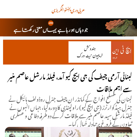
عربی
دری
پښتو
انگریزی
لبنانی آرمی چیف کی جی ایچ کیو آمد، فیلڈ مارشل عاصم منیر
سے اہم ملاقات
لبنان کی مسلح افواج کے کمانڈر ان چیف جنرل روڈولف ہائیکل نے
جنرل ہیڈکوارٹرز (جی ایچ کیو) راولپنڈی کا دورہ کیا، جہاں انہوں نے
فیلڈ مارشل سید عاصم منیر سے ملاقات کر کے دوطرفہ دفاعی و عسکری
تعاون کے فروغ پر تبادلہ خیال کیا۔