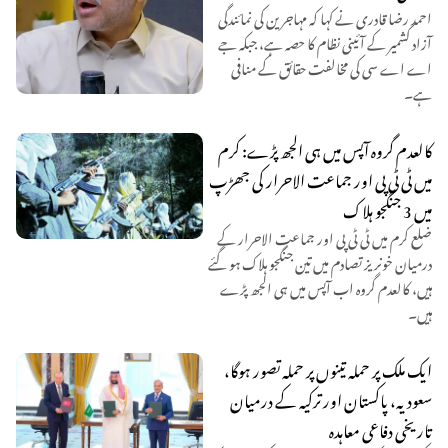
احمد رضا قادری نے کہا کہ مہاجرین کی نمائندگی
آزاد کشمیر کے آئینی نظام کا حصہ ہے، جبکہ جے
اے اے سی کی مخالفت حقائق کے منافی
ہے۔
کالعدم گروہ آپس میں ہی الجھ پڑے: کرم
میں ٹی ٹی پی اور جماعت الاحرار کی جھڑپ
میں 3 جنگجو ہلاک
ضلع کرم میں ٹی ٹی پی اور جماعت الاحرار کے
درمیان خونریز تصادم میں تین جنگجو ہلاک ہو گئے
ہیں، کالعدم گروہ اب آپس میں ہی الجھ پڑے
ہیں۔
ایک ملک پر حملہ تینوں پر حملہ تصور ہوگا،
سعودیہ، پاکستان اور ترکیہ کے درمیان
تاریخی دفاعی معاہدہ