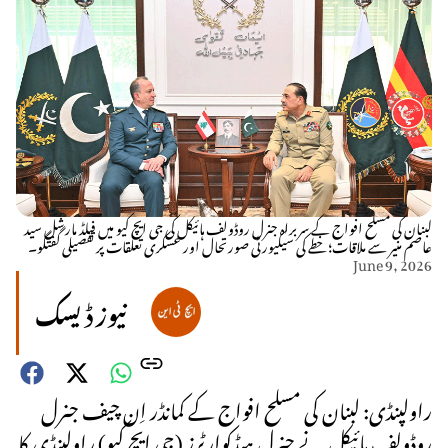
لبنان کی مسلح افواج کے سربراہ جنرل روڈولف ہائیکل کی جی ایچ کیو میں فیلڈ مارشل سید
عاصم منیر سے ملاقات؛ خطے کی سیکیورٹی صورتحال اور عسکری تعلقات پر تفصیلی گفتگو۔
June 9, 2026
نیوز ڈیسک
راولپنڈی: لبنان کی مسلح افواج کے کمانڈر اِن چیف جنرل
روڈولف ہائیکل نے جنرل ہیڈکوارٹرز (جی ایچ کیو) راولپنڈی کا