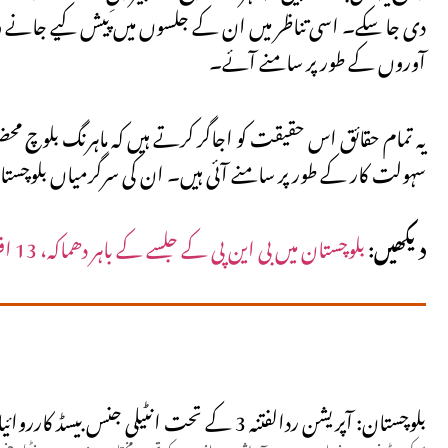
دی جا سکے۔ اسی تناظر میں ان کے جلسوں میں پیش کیے جانے وال
آوروں کے طور پر سامنے آئے۔
یہ تمام حقائق اس حقیقت کو اجاگر کرتے ہیں کہ ماہرنگ بلوچ محض
سہولت کار کے طور پر سامنے آئی ہیں۔ ان کی سرگرمیاں بلوچست
دیکھیں:
بلوچستان میں بی این پی کے جلسے کے باہر دھماکہ، 13 افراد جاں بحق
بلوچستان: آپریشن ردالفتنہ 3 کے تحت انٹیلی جنس بیسڈ کارروائیاں، 15 خوارج ہلاک