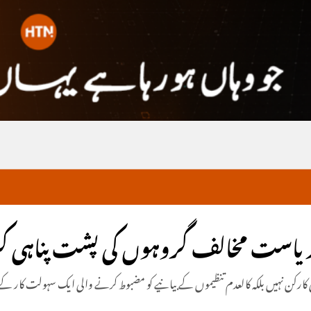
یں ریاست مخالف گروہوں کی پشت پناہی کر
 کارکن نہیں بلکہ کالعدم تنظیموں کے بیانیے کو مضبوط کرنے والی ایک سہولت کار کے 