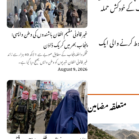
یف کے خودکش حملہ
غیر قانونی مقیم افغان باشندوں کی وطن واپسی:
بوط کرنے والی ایک
پنجاب بھر میں کریک ڈاؤن
محکمۂ داخلہ پنجاب کے مطابق صوبے سے 1 لاکھ 40 ہزار سے زائد
غیر قانونی افغان شہریوں کو وطن واپس بھیج دیا گیا ہے۔
August 9, 2026
متعلقہ مضامین