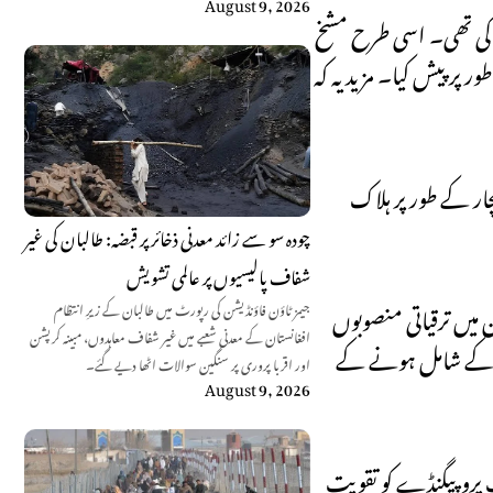
August 9, 2026
 کی تھی۔ اسی طرح مشخ
پر پیش کیا۔ مزید یہ کہ
ت میں بی ایل اے کے ایک سرمچار کے طور پر ہلاک
چودہ سو سے زائد معدنی ذخائر پر قبضہ: طالبان کی غیر
شفاف پالیسیوں پر عالمی تشویش
 میں ترقیاتی منصوبوں
جیمز ٹاؤن فاؤنڈیشن کی رپورٹ میں طالبان کے زیرِ انتظام
افغانستان کے معدنی شعبے میں غیر شفاف معاہدوں، مبینہ کرپشن
ن کے شامل ہونے کے
اور اقربا پروری پر سنگین سوالات اٹھا دیے گئے۔
August 9, 2026
 پروپیگنڈے کو تقویت