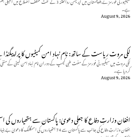
ہے۔
August 9, 2026
لکی مروت ریاست کے ساتھ: نام نہاد امن کمیٹیوں کا پراپیگنڈا
لکی مروت میں سیکیورٹی فورسز کے مفت طبی کیمپ کے دوران نام نہاد امن کمیٹی کے من
کر دیا ہے۔
August 9, 2026
افغان وزارتِ دفاع کا جعلی دعویٰ: پاکستان سے ہتھیاروں کی اسم
افغان وزارتِ دفاع کی جانب سے پاکستان سے 74 ہتھیاروں ک
ناکامیوں کو چھپانا ہے۔