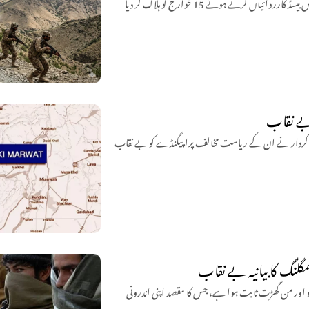
سیکیورٹی فورسز نے بلوچستان میں آپریشن ردالفتنہ 3 کے تحت مختلف اضلاع میں انٹیلی جنس بیسڈ کارروائیاں کرتے ہوئے 15 خوارج کو ہلاک کر دیا
 بے نقاب
فی کردار نے ان کے ریاست مخالف پراپیگنڈے کو بے نقاب
گلنگ کا بیانیہ بے نقاب
ی اسمگلنگ کا دعویٰ بے بنیاد اور من گھڑت ثابت ہوا ہے، جس کا مقصد اپنی اندرونی