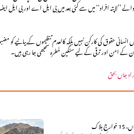
ے ’’لاپتہ افراد‘‘ میں سے کئی بعد میں بی ایل اے اور بی ایل ا
 انسانی حقوق کی کارکن نہیں بلکہ کالعدم تنظیموں کے بیانیے کو مض
ان کے امن اور ترقی کے لیے سنگین خطرہ سمجھی جا رہی ہیں۔