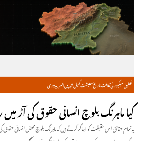
تحقیق
سیکیورٹی
ثقافت
تاریخ
معیشت
کھیل
خبریں
العربية
دری
کیا ماہرنگ بلوچ انسانی حقوق کی آڑ م
یہ تمام حقائق اس حقیقت کو اجاگر کرتے ہیں کہ ماہرنگ بلوچ محض انسانی حقوق کی