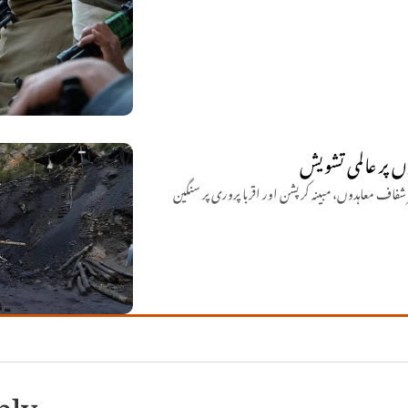
وں پر عالمی تشویش
 شفاف معاہدوں، مبینہ کرپشن اور اقربا پروری پر سنگین
ply