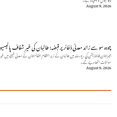
August 9, 2026
چودہ سو سے زائد معدنی ذخائر پر قبضہ: طالبان کی غیر شفاف پالیسی
جیمز ٹاؤن فاؤنڈیشن کی رپورٹ میں طالبان کے زیرِ انتظام افغانستان کے معدنی شعبے میں غیر
سوالات اٹھا دیے گئے۔
August 9, 2026