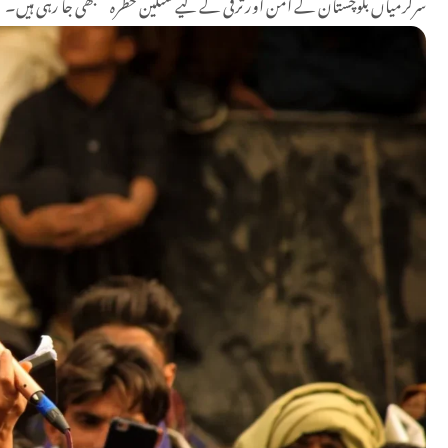
سرگرمیاں بلوچستان کے امن اور ترقی کے لیے سنگین خطرہ سمجھی جا رہی ہیں۔