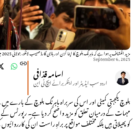
مزید انکشاف یہ ہوا ہے کہ ماہرنگ بلوچ کا اپنا کزن اور باڈی گارڈ صہیب لانگو، جولائی 2025 میں تربت میں بی ایل اے کے ایک سرمچار کے طور پر ہلاک ہوا۔
September 6, 2025
اسامہ قذافی
اردو سب ایڈیٹر اور اینکر برائے ایچ ٹی این
بلوچ یکجہتی کمیٹی اور اس کی سربراہ ماہرنگ بلوچ کے بارے میں 
مہمات کے درمیان تعلق کو مزید واضح کر دیا ہے۔ رپورٹس کے م
کو پھیلاتی ہیں بلکہ مختلف مواقع پر براہِ راست ان کی کارروائیوں 