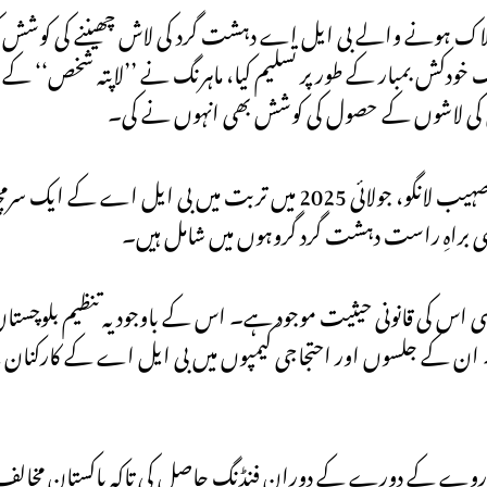
د ہلاک ہونے والے بی ایل اے دہشت گرد کی لاش چھیننے کی کوشش
دکش بمبار کے طور پر تسلیم کیا، ماہرنگ نے ’’لاپتہ شخص‘‘ کے طور 
 کی لاشوں کے حصول کی کوشش بھی انہوں نے کی۔
مزید انکشاف یہ ہوا ہے کہ ماہرنگ بلوچ کا اپنا کزن اور باڈی گارڈ صہیب لانگو، جولائی 2025 میں ترب
بھی براہِ راست دہشت گرد گروہوں میں شامل ہیں۔
ہی اس کی قانونی حیثیت موجود ہے۔ اس کے باوجود یہ تنظیم بلوچستان
 ان کے جلسوں اور احتجاجی کیمپوں میں بی ایل اے کے کارکنا
صاً ناروے کے دورے کے دوران فنڈنگ حاصل کی تاکہ پاکستان مخالف