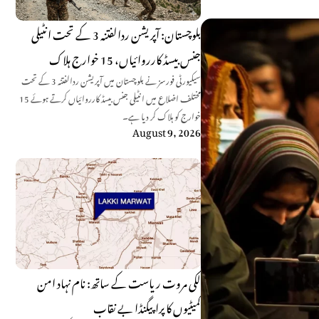
بلوچستان: آپریشن ردالفتنہ 3 کے تحت انٹیلی
جنس بیسڈ کارروائیاں، 15 خوارج ہلاک
سیکیورٹی فورسز نے بلوچستان میں آپریشن ردالفتنہ 3 کے تحت
مختلف اضلاع میں انٹیلی جنس بیسڈ کارروائیاں کرتے ہوئے 15
خوارج کو ہلاک کر دیا ہے۔
August 9, 2026
لکی مروت ریاست کے ساتھ: نام نہاد امن
کمیٹیوں کا پراپیگنڈا بے نقاب