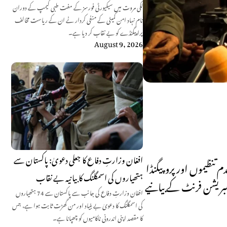
لکی مروت میں سیکیورٹی فورسز کے مفت طبی کیمپ کے دوران
نام نہاد امن کمیٹی کے منفی کردار نے ان کے ریاست مخالف
پراپیگنڈے کو بے نقاب کر دیا ہے۔
August 9, 2026
افغان وزارتِ دفاع کا جعلی دعویٰ: پاکستان سے
تنظیموں اور پروپیگنڈا
ہتھیاروں کی اسمگلنگ کا بیانیہ بے نقاب
لبریشن فرنٹ کے بیانیے
افغان وزارتِ دفاع کی جانب سے پاکستان سے 74 ہتھیاروں
کی اسمگلنگ کا دعویٰ بے بنیاد اور من گھڑت ثابت ہوا ہے، جس
کا مقصد اپنی اندرونی ناکامیوں کو چھپانا ہے۔