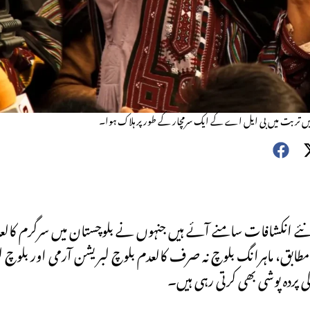
نئے انکشافات سامنے آئے ہیں جنہوں نے بلوچستان میں سرگرم کالعدم 
طابق، ماہرانگ بلوچ نہ صرف کالعدم بلوچ لبریشن آرمی اور بلوچ 
کی پردہ پوشی بھی کرتی رہی ہیں۔