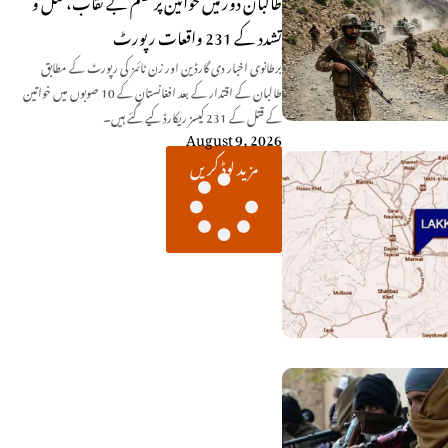
طالبان دور میں خواتین پر ظلم بے نقاب، قتل و
تشدد کے 231 واقعات رپورٹ
برطانوی اخبار دی گارڈین اور زن ٹائمز کی رپورٹ کے مطابق
طالبان کے اقتدار کے بعد افغانستان کے 10 صوبوں میں خواتین
کے قتل کے 231 کیسز ریکارڈ کیے گئے ہیں۔
August 9, 2026
مزید لوڈ کریں