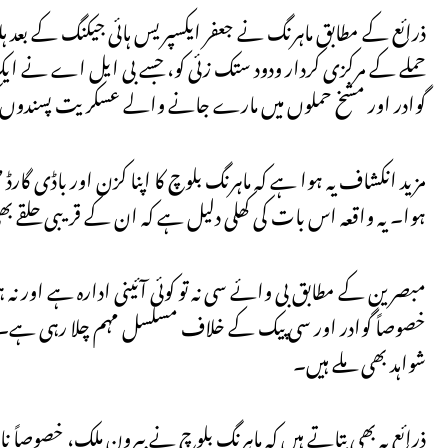
ذرائع کے مطابق ماہرنگ نے جعفر ایکسپریس ہائی جیکنگ کے بع
حملے کے مرکزی کردار ودود ستک زئی کو، جسے بی ایل اے نے ایک خو
گوادر اور مشخ حملوں میں مارے جانے والے عسکریت پسندوں
ہوا۔ یہ واقعہ اس بات کی کھلی دلیل ہے کہ ان کے قریبی حلقے 
مبصرین کے مطابق بی وائے سی نہ تو کوئی آئینی ادارہ ہے اور نہ 
خصوصاً گوادر اور سی پیک کے خلاف مسلسل مہم چلا رہی ہے۔
شواہد بھی ملے ہیں۔
ذرائع یہ بھی بتاتے ہیں کہ ماہرنگ بلوچ نے بیرونِ ملک، خصو