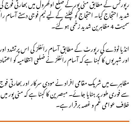
رپورٹس کے مطابق منی پور کے ضلع اوکھرول میں بھارتی فوج ک
شدید احتجاج کیا۔ احتجاج کو کچلنے کے لیے نیم فوجی دستے آسام رائ
سمیت 4 مظاہرین شدید زخمی ہو گئے۔
انڈیا ٹوڈے کی رپورٹ کے مطابق آسام رائفلز کی اس پرتشدد اور یک
اور شہریوں کا کہنا ہے کہ آسام رائفلز نے ضلعی انتظامیہ کو اعتم
مظاہرے میں شریک مقامی افراد نے مودی سرکار اور بھارتی فوج ک
سے فوری طور پر ہٹایا جائے۔ مبصرین کا کہنا ہے کہ منی پور می
خلاف عوامی غم و غصہ برقرار ہے۔