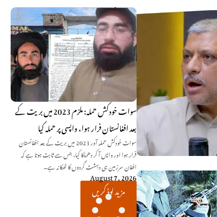
سوات خودکش حملہ: ملزم 2023 میں بریت کے
بعد افغانستان فرار ہوا، واپسی پر حملہ کیا
سوات خودکش حملہ آور 2023 میں بریت کے بعد افغانستان
فرار ہوا اور واپس آ کر دھماکا کیا، جس سے ثابت ہوتا ہے کہ
افغان سرزمین ہی دہشت گردوں کا ٹھکانہ ہے۔
August 7, 2026
مزید لوڈ کریں