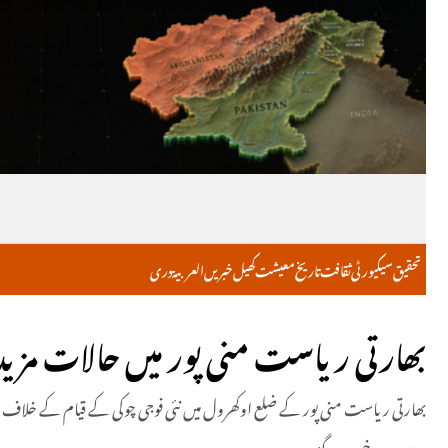
تحقیق
سیکیورٹی
ثقافت
تاریخ
معیشت
کھیل
خبریں
العربية
دری
بھارتی ریاست منی پور میں حالات مزی