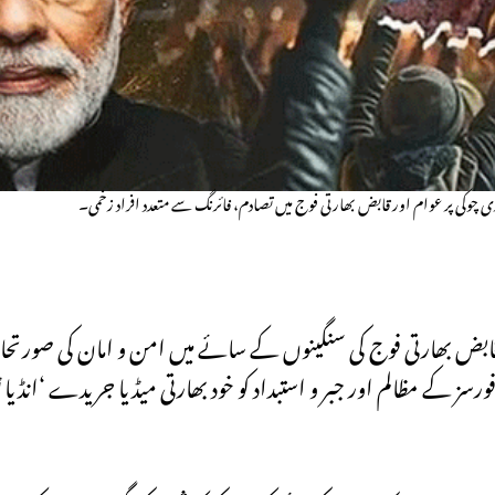
چوکی پر عوام اور قابض بھارتی فوج میں تصادم، فائرنگ سے متعدد افراد زخمی۔
ور قابض بھارتی فوج کی سنگینوں کے سائے میں امن و امان کی صورت
ورسز کے مظالم اور جبر و استبداد کو خود بھارتی میڈیا جریدے ‘ان