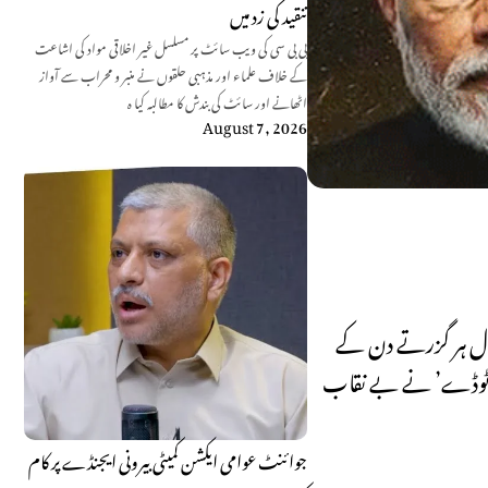
تنقید کی زد میں
بی بی سی کی ویب سائٹ پر مسلسل غیر اخلاقی مواد کی اشاعت
کے خلاف علماء اور مذہبی حلقوں نے منبر و محراب سے آواز
اٹھانے اور سائٹ کی بندش کا مطالبہ کیا ہ
August 7, 2026
حال ہر گزرتے دن کے
ڈیا ٹوڈے’ نے بے نقاب
جوائنٹ عوامی ایکشن کمیٹی بیرونی ایجنڈے پر کام