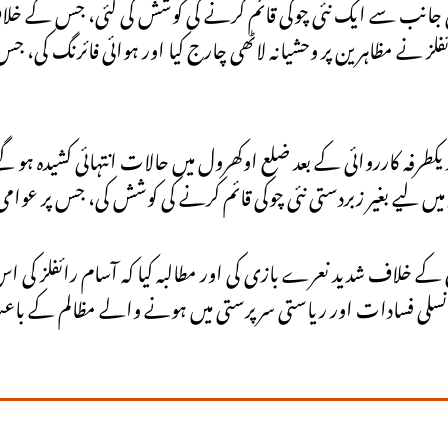
ی جانب سے ایک نئی چوکی قائم کرنے کی کوشش کی گئی، جس کے خل
فلز نے مظاہرین پر وحشیانہ لاٹھی چارج کیا اور ہوائی فائرنگ کی، جس ک
طرفہ کارروائی کے بعد ضلع اوکھرول میں حالات انتہائی کشیدہ ہو گئے
اد میں لیے بغیر زبردستی نئی چوکی قائم کرنے کی کوشش کی، جس پر عوا
ے خلاف شدید نعرے بازی کی اور مطالبہ کیا کہ آسام رائفلز کی اس 
ں نسلی فسادات اور ریاستی سرپرستی میں ہونے والے مظالم کے باعث