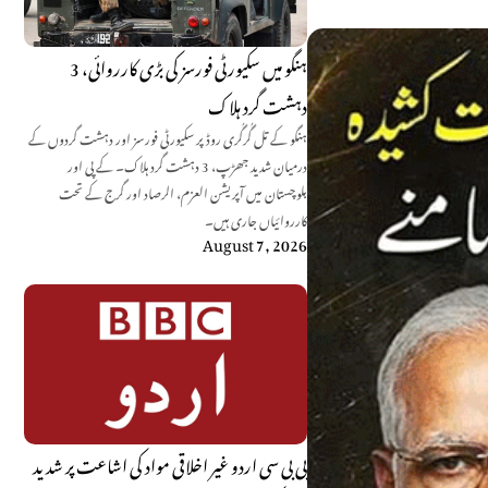
ہنگو میں سکیورٹی فورسز کی بڑی کارروائی، 3
دہشت گرد ہلاک
ہنگو کے تل گُرگُری روڈ پر سکیورٹی فورسز اور دہشت گردوں کے
درمیان شدید جھڑپ، 3 دہشت گرد ہلاک۔ کے پی اور
بلوچستان میں آپریشن العزم، الرصاد اور گرج کے تحت
کارروائیاں جاری ہیں۔
August 7, 2026
بی بی سی اردو غیر اخلاقی مواد کی اشاعت پر شدید