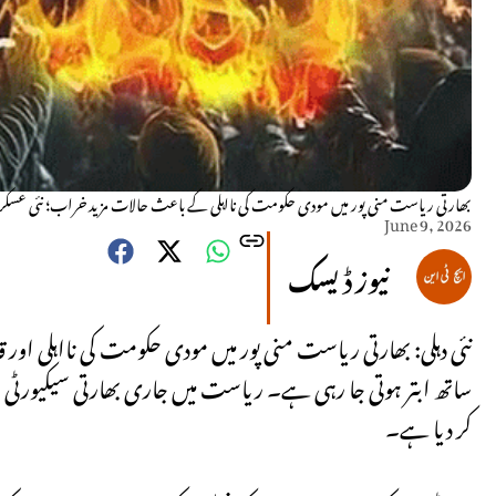
بھارتی ریاست منی پور میں مودی حکومت کی نااہلی کے باعث حالات مزید خراب؛ نئی عسکری 
June 9, 2026
نیوز ڈیسک
نئی دہلی: بھارتی ریاست منی پور میں مودی حکومت کی نااہلی ا
ساتھ ابتر ہوتی جا رہی ہے۔ ریاست میں جاری بھارتی سیکیورٹی ف
کر دیا ہے۔