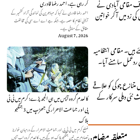
اف مقامی آبادی نے
کر رہی ہے، احمد رضا قادری
ی زد میں آ کر خواتین
احمد رضا قادری نے کہا کہ مہاجرین کی نمائندگی آزاد کشمیر کے
آئینی نظام کا حصہ ہے، جبکہ جے اے اے سی کی مخالفت
حقائق کے منافی ہے۔
August 7, 2026
 ہیں۔ مقامی انتظامیہ
می ردعمل سامنے آیا۔
متنازع چوکی کو علاقے
 نئی دہلی سرکار کے
کالعدم گروہ آپس میں ہی الجھ پڑے: کرم میں ٹی ٹی
پی اور جماعت الاحرار کی جھڑپ میں 3 جنگجو
ہلاک
ضلع کرم میں ٹی ٹی پی اور جماعت الاحرار کے درمیان خونریز
متعلقہ مضامین
تصادم میں تین جنگجو ہلاک ہو گئے ہیں، کالعدم گروہ اب آپس