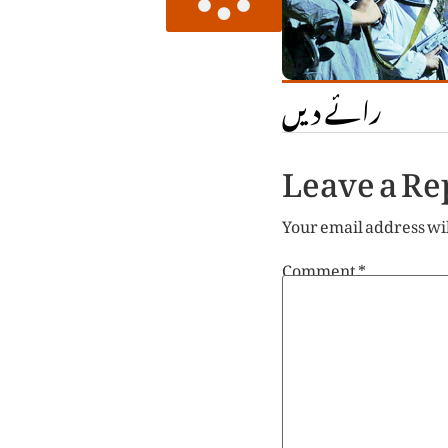
رائے دیں
Leave a Re
Your email address wil
Comment
*