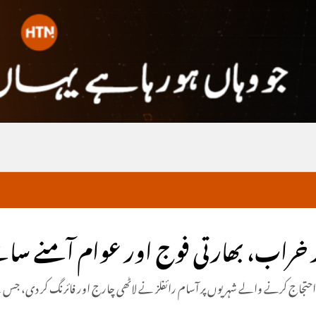
د خراب، بھارتی فوج اور عوام آمنے سام