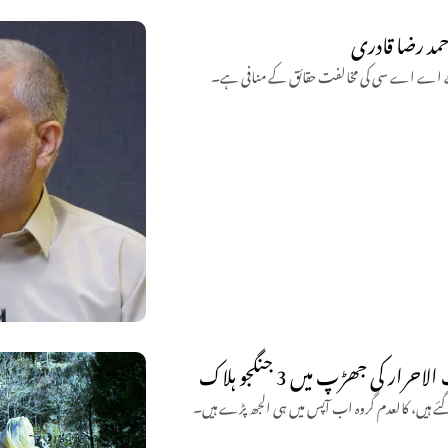
حمد رضا قادری
جبکہ جے اے اے سی کی مخالفت حقائق کے منافی ہے۔
 کی جھڑپ میں 3 جنگجو ہلاک
 گئے ہیں، کالعدم گروہ اب آپس میں ہی الجھ پڑے ہیں۔