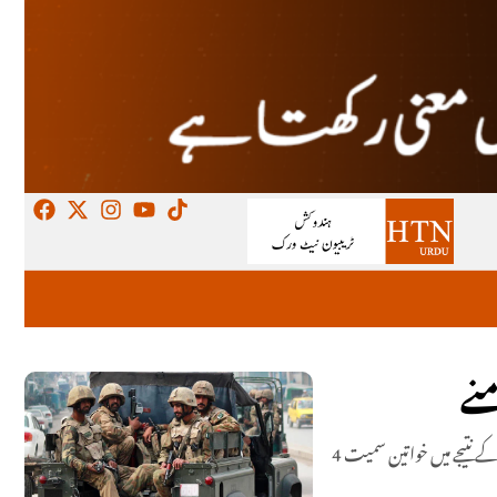
نے
بھارتی ریاست منی پور کے ضلع اوکھرول میں نئی فوجی چوکی کے قیام کے خلاف احتجاج کرنے والے شہریوں پر آسام رائفلز نے لاٹھی چارج اور فائرنگ کر دی، جس کے نتیجے میں خواتین سمیت 4