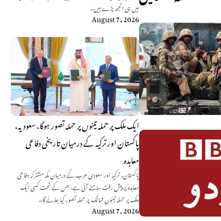
میں ہی الجھ پڑے ہیں۔
August 7, 2026
ایک ملک پر حملہ تینوں پر حملہ تصور ہوگا، سعودیہ،
پاکستان اور ترکیہ کے درمیان تاریخی دفاعی
معاہدہ
پاکستان، ترکیہ اور سعودی عرب کے درمیان مکہ مشترکہ دفاعی
معاہدہ پر پیش رفت سامنے آئی ہے، جس کے تحت کسی ایک
ملک پر حملہ تینوں ممالک پر حملہ تصور کیا جائے گا۔
August 7, 2026