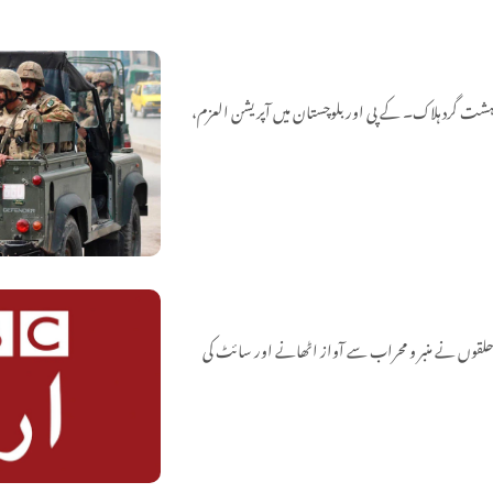
 کے تل گُرگُری روڈ پر سکیورٹی فورسز اور دہشت گردوں کے درمیان شدید جھڑپ، 3 دہشت گرد ہلاک۔ کے پی اور بلوچستان میں آپریشن العزم،
حلقوں نے منبر و محراب سے آواز اٹھانے اور سائٹ کی