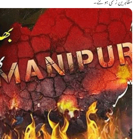
مظاہرین زخمی ہو گئے۔