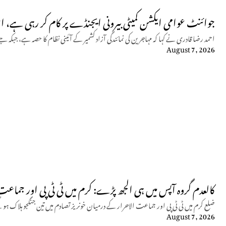
جوائنٹ عوامی ایکشن کمیٹی بیرونی ایجنڈے پر کام کر رہی ہے، ا
احمد رضا قادری نے کہا کہ مہاجرین کی نمائندگی آزاد کشمیر کے آئینی نظام کا حصہ ہے، 
August 7, 2026
کالعدم گروہ آپس میں ہی الجھ پڑے: کرم میں ٹی ٹی پی اور جماعت الاحرار
ضلع کرم میں ٹی ٹی پی اور جماعت الاحرار کے درمیان خونریز تصادم میں تین جنگجو ہلاک ہو
August 7, 2026