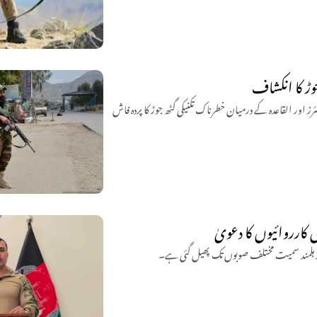
وڑ کا انکشاف
 اور القاعدہ کے درمیان خطرناک تکنیکی گٹھ جوڑ کا پردہ فاش
 اور ہلمند سمیت مختلف صوبوں تک پھیل گئی ہے۔