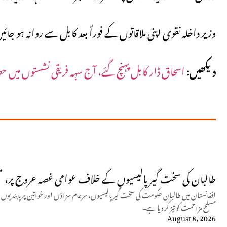
وزیر داخلہ نقوی اپنی ملاقاتوں کے فوراً بعد کابل سے روانہ ہو جا
دیکھیں:
اسحاق ڈار کابل پہنچ گئے، آج سہہ فریقی نشستوں میں 
طالبان کی سخت گیر پالیسیوں کے خلاف عوامی غصہ عروج پر، 
افغانستان میں طالبان حکومت کی سخت گیر پالیسیوں، سرعام سزاؤں اور خواتین پر پابندی
مسلح مزاحمت کو تیز کر دیا ہے۔
August 8, 2026