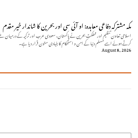
مکہ مشترکہ دفاعی معاہدہ: او آئی سی اور بحرین کا شاندار خیر مقدم
اسلامی تعاون تنظیم اور مملکتِ بحرین نے پاکستان، سعودی عرب اور ترکیہ کے درمیان طے 
کرتے ہوئے اسے مسلم دنیا کے امن و استحکام کا بنیادی ستون قرار دیا ہے۔
August 8, 2026