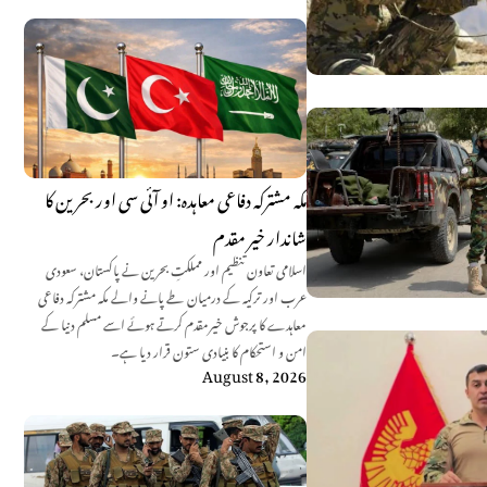
مکہ مشترکہ دفاعی معاہدہ: او آئی سی اور بحرین کا
شاندار خیر مقدم
اسلامی تعاون تنظیم اور مملکتِ بحرین نے پاکستان، سعودی
عرب اور ترکیہ کے درمیان طے پانے والے مکہ مشترکہ دفاعی
معاہدے کا پرجوش خیرمقدم کرتے ہوئے اسے مسلم دنیا کے
امن و استحکام کا بنیادی ستون قرار دیا ہے۔
August 8, 2026