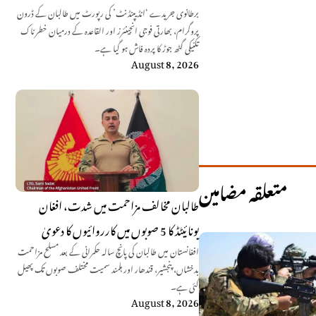
برطانوی جریدے ‘انڈیپنڈنٹ’ کی رپورٹ میں طالبان کے ڈرون
پروگرام، بھارتی فوجی انجینئرز اور القاعدہ کے درمیان خطرناک
تکنیکی گٹھ جوڑ کا پردہ فاش ہو گیا ہے۔
August 8, 2026
متعلقہ مضامین
طالبان مخالف مزاحمت میں شدت، افغان
یونائیٹڈ کا 5 صوبوں میں کارروائیوں کا دعویٰ
افغانستان میں طالبان کی پانچ سالہ حکمرانی کے بعد مسلح مزاحمت
بدخشاں، پنجشیر، قندھار اور ہلمند سمیت مختلف صوبوں تک پھیل
گئی ہے۔
August 8, 2026