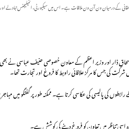
حقانی کے درمیان ون آن ون ملاقات ہے۔ اس میں سیکیورٹی، انٹیلیجنس تبادلے اور
حاق ڈار اور وزیر اعظم کے معاون خصوصی حنیف عباسی نے بھی کاب
 شرکت کی جس کا مرکز علاقائی راوبط کا فروغ اور تجارت تھا۔
لے رابطوں کی پالیسی کی عکاسی کرتا ہے۔ ممکنہ طور پر گفتگو میں مہاج
دورہ اسی تناظر میں تعاون کو فروغ دینے کی کوشش ہے۔