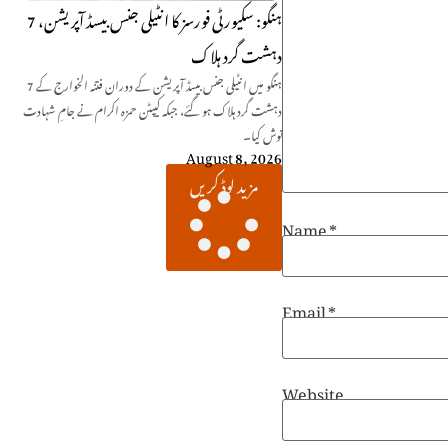
ہنگو: سکیورٹی فورسز کا انٹیلی جنس بیسڈ آپریشن، 7
دہشت گرد ہلاک
ہنگو میں انٹیلی جنس بیسڈ آپریشن کے دوران فتنہ الخوارج کے 7
دہشت گرد ہلاک ہو گئے، جبکہ کیپٹن حمزہ اکرام نے جامِ شہادت
نوش کیا۔
August 8, 2026
مزید لوڈ کریں
Name
*
Email
*
Website