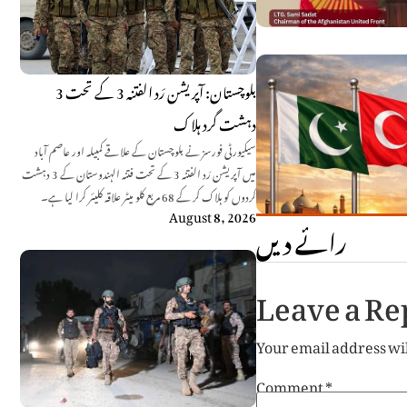
بلوچستان: آپریشن رَد الفتنہ 3 کے تحت 3
دہشت گرد ہلاک
سیکیورٹی فورسز نے بلوچستان کے علاقے کمبیلہ اور عاصم آباد
میں آپریشن رَد الفتنہ 3 کے تحت فتنہ الہندوستان کے 3 دہشت
گردوں کو ہلاک کر کے 68 مربع کلو میٹر علاقہ کلیئر کرا لیا ہے۔
August 8, 2026
رائے دیں
Leave a Re
Your email address wil
Comment
*