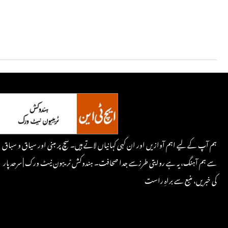
ہم آپ کے لیے اہم آوازیں اور ان کہی کہانیاں لاتے ہیں۔ سچ پر مبنی اور سیاق و سباق
سے ہم آہنگ، یہ ہے روایتی طرزسے جدا صحافت۔ ہندوکش ٹریبون نیٹ ورک | سرحد پار
کی خبریں، منبع سے براہِ راست