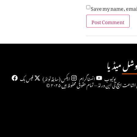
Save my name, email
شل میڈیا
یوٹیوب
انسٹاگرام
ایکس (سابقہ ٹوئٹر)
فیس بک
۲۰ حقِ اشاعت ایچ ٹی این ورلڈ — تمام حقوق محفوظ ہیں