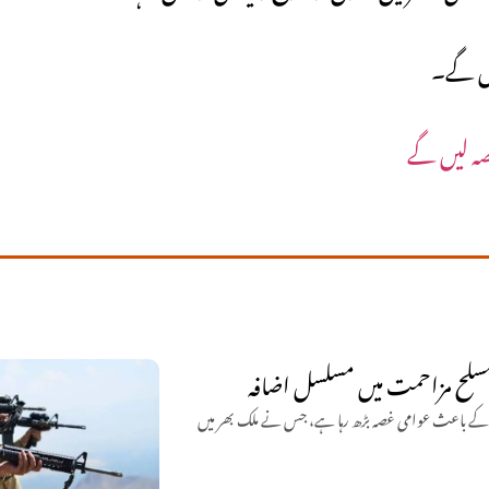
ئیں گے۔
حصہ لیں گے
مسلح مزاحمت میں مسلسل اضافہ
وں کے باعث عوامی غصہ بڑھ رہا ہے، جس نے ملک بھر میں