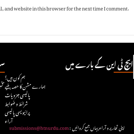
, and website in this browser for the next time I comment.
ایچ ٹی این کے بارے میں
سو
ہم کون ہیں؟
© ۲۵
ہمارے مشن کا حصہ بنیے
پالیسی جزویات
شرائط و ضوابط
پرائیویسی پالیسی
آراء
: اپنی تحاریر و آراء یہاں جمع کروائیں
submissions@htnurdu.com