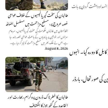
 انسداد دہشت گردی پر بات
طالبان کی سخت گیر پالیسیوں کے خلاف عوامی
غصہ عروج پر، مسلح مزاحمت میں مسلسل اضافہ
افغانستان میں طالبان حکومت کی سخت گیر پالیسیوں، سرعام
سزاؤں اور خواتین پر پابندیوں کے باعث عوامی غصہ بڑھ رہا
ہے، جس نے ملک بھر میں مسلح مزاحمت کو تیز کر دیا ہے۔
August 8, 2026
ل کا دورہ کیا۔ انہوں
رین کی صورتحال، بارڈر
طالبان کا خطرناک ڈرون پروگرام، بھارت اور
القاعدہ کے گٹھ جوڑ کا انکشاف