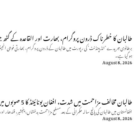
طالبان کا خطرناک ڈرون پروگرام، بھارت اور القاعدہ کے گٹھ ج
برطانوی جریدے ‘انڈیپنڈنٹ’ کی رپورٹ میں طالبان کے ڈرون پروگرام، بھارتی فوجی انجینئرز
ہو گیا ہے۔
August 8, 2026
طالبان مخالف مزاحمت میں شدت، افغان یونائیٹڈ کا 5 صوبوں میں کارروائیوں کا دعویٰ
افغانستان میں طالبان کی پانچ سالہ حکمرانی کے بعد مسلح مزاحمت بدخشاں، پنجشیر، قندھار
August 8, 2026