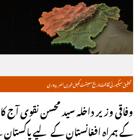
تحقیق
سیکیورٹی
ثقافت
تاریخ
معیشت
کھیل
خبریں
العربية
دری
وفاقی وزیر داخلہ سید محسن نقوی آج 
کے ہمراہ افغانستان کے لیے پاکست