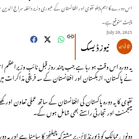
اس دورے کا اہم پہلو نقوی اور افغانستان کے عبوری وزیر داخلہ سراج الدین 
چیت متوقع ہے۔
July 20, 2025
نیوز ڈیسک
یہ دورہ اس وقت ہو رہا ہے جب چند روز قبل نائب وزیراعظم اس
نے پاکستان، ازبکستان اور افغانستان کے سہ فریقی مذاکرات میں
نقوی کا یہ دورہ پاکستان کی افغانستان کے ساتھ عملی تعاون اور کھ
مینجمنٹ اور تجارتی راستے بھی شامل ہوں گے۔
دونوں ممالک کو ڈیورنڈ لائن پر مشترکہ چیلنجز کا سامنا ہے اور یہ 