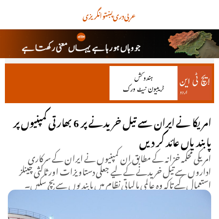
عربی
دری
پښتو
انگریزی
امریکا نے ایران سے تیل خریدنے پر 6 بھارتی کمپنیوں پر
پابندیاں عائد کر دیں
امریکی محکمہ خزانہ کے مطابق ان کمپنیوں نے ایران کے سرکاری
اداروں سے تیل خریدنے کے لیے جعلی دستاویزات اور ثالثی چینلز
استعمال کیے تاکہ وہ عالمی مالیاتی نظام میں پابندیوں سے بچ سکیں۔