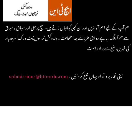
ہم آپ کے لیے اہم آوازیں اور ان کہی کہانیاں لاتے ہیں۔ سچ پر مبنی اور سیاق و سباق
سے ہم آہنگ، یہ ہے روایتی طرزسے جدا صحافت۔ ہندوکش ٹریبون نیٹ ورک | سرحد پار
کی خبریں، منبع سے براہِ راست
: اپنی تحاریر و آراء یہاں جمع کروائیں
submissions@htnurdu.com