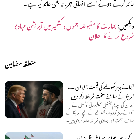
عائد کرتے ہوئے اسے اضافی جرمانہ بھی عائد کیا ہے۔
دیکھیں:
بھارت کا مقبوضہ جموں و کشمیر میں آپریشن مہادیو
شروع کرنے کا اعلان
متعلقہ مضامین
آبنائے ہرمز کھولنے کی قیمت؟ ایران نے
امریکا کے سامنے سخت شرائط رکھ دیں
ایران کی سپریم نیشنل سیکیورٹی کونسل نے
آبنائے ہرمز کو دوبارہ کھولنے کے لیے امریکا کے
سامنے سخت اور بنیادی شرائط عائد کر دی ہیں۔
کے پی میں عوامی مسائل نظرانداز،