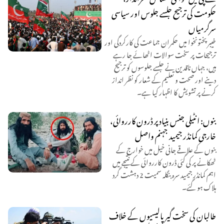
حکومت کی ترجیح جلسے جلوس اور سیاسی
سرگرمیاں
خیبر پختونخوا میں حکمران جماعت کی کارکردگی اور
ترجیحات پر سخت سوالات اٹھائے جا رہے
ہیں، جہاں ناقدین نے جلسے جلوسوں کو ترجیح
دینے اور صحت و تعلیم کے شعار کو نظر انداز
کرنے پر تشویش کا اظہار کیا ہے۔
بنوں: انٹیلی جنس بنیاد پر ڈرون کارروائی،
خارجی کمانڈر جیمید جہنم واصل
بنوں کے علاقے جانی خیل میں خوارج کے
ٹھکانے پر کی گئی ڈرون کارروائی کے نتیجے میں
اہم کمانڈر جیمید سرہ بنگلہ سمیت 2 دہشت گرد
ہلاک ہو گئے۔
طالبان کی سخت گیر پالیسیوں کے خلاف