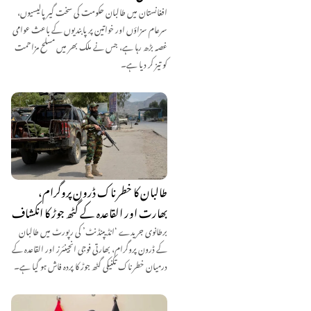
افغانستان میں طالبان حکومت کی سخت گیر پالیسیوں،
سرعام سزاؤں اور خواتین پر پابندیوں کے باعث عوامی
غصہ بڑھ رہا ہے، جس نے ملک بھر میں مسلح مزاحمت
کو تیز کر دیا ہے۔
طالبان کا خطرناک ڈرون پروگرام،
بھارت اور القاعدہ کے گٹھ جوڑ کا انکشاف
برطانوی جریدے ‘انڈیپنڈنٹ’ کی رپورٹ میں طالبان
کے ڈرون پروگرام، بھارتی فوجی انجینئرز اور القاعدہ کے
درمیان خطرناک تکنیکی گٹھ جوڑ کا پردہ فاش ہو گیا ہے۔