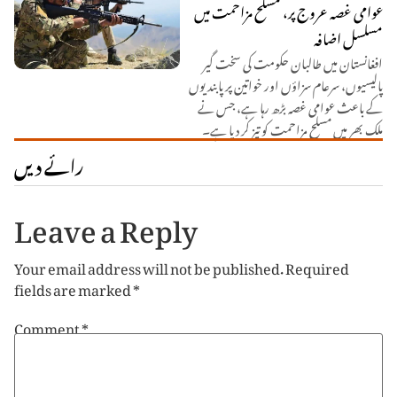
عوامی غصہ عروج پر، مسلح مزاحمت میں
مسلسل اضافہ
افغانستان میں طالبان حکومت کی سخت گیر
پالیسیوں، سرعام سزاؤں اور خواتین پر پابندیوں
کے باعث عوامی غصہ بڑھ رہا ہے، جس نے
ملک بھر میں مسلح مزاحمت کو تیز کر دیا ہے۔
رائے دیں
Leave a Reply
Your email address will not be published.
Required
fields are marked
*
Comment
*