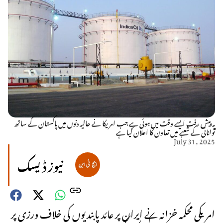
یہ پیش رفت ایسے وقت میں ہوئی ہے جب امریکا نے حالیہ دنوں میں پاکستان کے ساتھ
توانائی کے شعبے میں تعاون کا اعلان کیا ہے
July 31, 2025
نیوز ڈیسک
امریکی محکمہ خزانہ نے ایران پر عائد پابندیوں کی خلاف ورزی پر