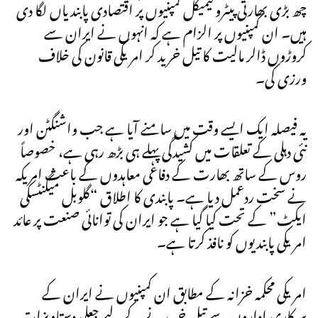
چھ بڑی بھارتی پیٹروکیمیکل کمپنیوں پر اقتصادی پابندیاں لگا دی
ہیں۔ ان کمپنیوں پر الزام ہے کہ انہوں نے ایران سے
کروڑوں ڈالر مالیت کا تیل خرید کر امریکی قانون کی خلاف
ورزی کی۔
یہ فیصلہ ایک ایسے وقت میں سامنے آیا ہے جب واشنگٹن اور
نئی دہلی کے تعلقات میں کشیدگی پہلے ہی بڑھ رہی ہے، خصوصاً
روس کے ساتھ بھارت کے دفاعی معاہدوں کے باعث امریکہ
نے سخت ردعمل دیا ہے۔ پابندی کا اطلاق “گلوبل میگنٹسکی
ایکٹ” کے تحت کیا گیا ہے جو ایران کی توانائی صنعت پر عائد
امریکی پابندیوں کو نافذ کرتا ہے۔
امریکی محکمہ خزانہ کے مطابق ان کمپنیوں نے ایران کے
سرکاری اداروں سے تیل خریدنے کے لیے جعلی دستاویزات