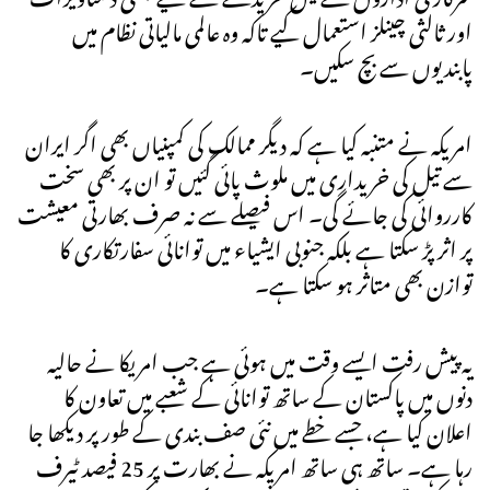
اور ثالثی چینلز استعمال کیے تاکہ وہ عالمی مالیاتی نظام میں
پابندیوں سے بچ سکیں۔
امریکہ نے متنبہ کیا ہے کہ دیگر ممالک کی کمپنیاں بھی اگر ایران
سے تیل کی خریداری میں ملوث پائی گئیں تو ان پر بھی سخت
کارروائی کی جائے گی۔ اس فیصلے سے نہ صرف بھارتی معیشت
پر اثر پڑ سکتا ہے بلکہ جنوبی ایشیاء میں توانائی سفارتکاری کا
توازن بھی متاثر ہو سکتا ہے۔
یہ پیش رفت ایسے وقت میں ہوئی ہے جب امریکا نے حالیہ
دنوں میں پاکستان کے ساتھ توانائی کے شعبے میں تعاون کا
اعلان کیا ہے، جسے خطے میں نئی صف بندی کے طور پر دیکھا جا
رہا ہے۔ ساتھ ہی ساتھ امریکہ نے بھارت پر 25 فیصد ٹیرف