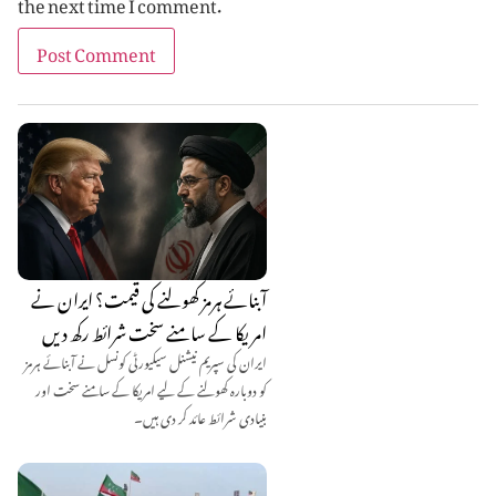
the next time I comment.
آبنائے ہرمز کھولنے کی قیمت؟ ایران نے
امریکا کے سامنے سخت شرائط رکھ دیں
ایران کی سپریم نیشنل سیکیورٹی کونسل نے آبنائے ہرمز
کو دوبارہ کھولنے کے لیے امریکا کے سامنے سخت اور
بنیادی شرائط عائد کر دی ہیں۔