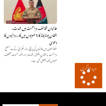
طالبان مخالف مزاحمت میں شدت،
افغان یونائیٹڈ کا 5 صوبوں میں کارروائیوں کا
دعویٰ
افغانستان میں طالبان کی پانچ سالہ حکمرانی کے بعد مسلح
مزاحمت بدخشاں، پنجشیر، قندھار اور ہلمند سمیت مختلف
صوبوں تک پھیل گئی ہے۔
مزید لوڈ کریں