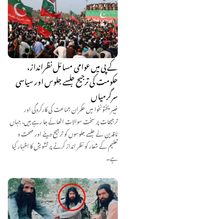
کے پی میں عوامی مسائل نظرانداز،
حکومت کی ترجیح جلسے جلوس اور سیاسی
سرگرمیاں
خیبر پختونخوا میں حکمران جماعت کی کارکردگی اور
ترجیحات پر سخت سوالات اٹھائے جا رہے ہیں، جہاں
ناقدین نے جلسے جلوسوں کو ترجیح دینے اور صحت و
تعلیم کے شعار کو نظر انداز کرنے پر تشویش کا اظہار کیا
ہے۔