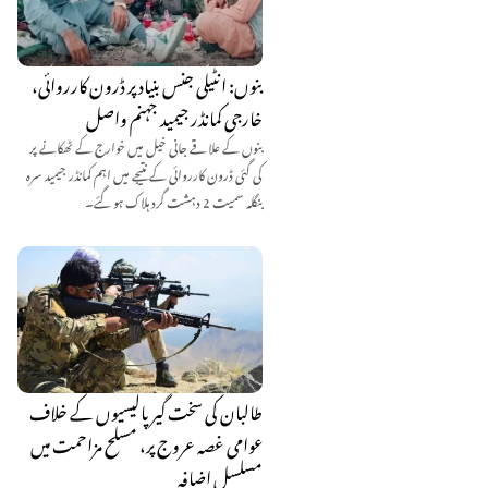
بنوں: انٹیلی جنس بنیاد پر ڈرون کارروائی،
خارجی کمانڈر جیمید جہنم واصل
بنوں کے علاقے جانی خیل میں خوارج کے ٹھکانے پر
کی گئی ڈرون کارروائی کے نتیجے میں اہم کمانڈر جیمید سرہ
بنگلہ سمیت 2 دہشت گرد ہلاک ہو گئے۔
طالبان کی سخت گیر پالیسیوں کے خلاف
عوامی غصہ عروج پر، مسلح مزاحمت میں
مسلسل اضافہ