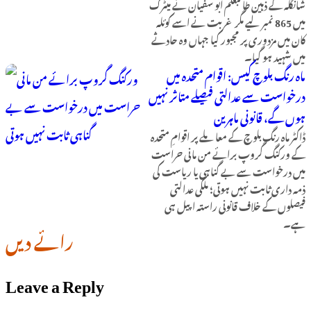
شانگلہ کے ذہین طالبعلم ابو سفیان نے میٹرک
میں 865 نمبر لیے مگر غربت نے اسے کوئلہ
کان میں مزدوری پر مجبور کیا جہاں وہ حادثے
میں شہید ہو گیا۔
ماہ رنگ بلوچ کیس: اقوام متحدہ میں
درخواست سے عدالتی فیصلے متاثر نہیں
ہوں گے، قانونی ماہرین
ڈاکٹر ماہ رنگ بلوچ کے معاملے پر اقوامِ متحدہ
کے ورکنگ گروپ برائے من مانی حراست
میں درخواست سے بے گناہی یا ریاست کی
ذمہ داری ثابت نہیں ہوتی؛ ملکی عدالتی
فیصلوں کے خلاف قانونی راستہ اپیل ہی
ہے۔
رائے دیں
Leave a Reply