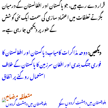
قرار دے رہے ہیں، جو پاکستان اور افغانستان کے درمیان
بگڑتے تعلقات میں اعتماد سازی کی سمت ایک نئی کوشش
کے طور پر دیکھی جا رہی ہے۔
دیکھیں:
دوحہ مذاکرات کامیاب؛ پاکستان اور افغانستان کا
فوری جنگ بندی اور افغان سرزمین کا پاکستان کے خلاف
استعمال روکنے پر اتفاق
متعلقہ مضامین
بلوچستان میں دہشت گردوں کے