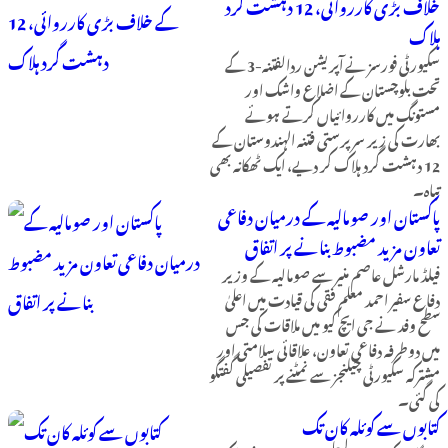
خلاف بڑی کارروائی، 12 دہشت گرد
ہلاک
سکیورٹی فورسز نے آپریشن ردالفتنہ-3 کے
تحت بلوچستان کے اضلاع واشک اور
مستونگ میں کارروائیاں کرتے ہوئے
بھارت کی زیر سرپرستی فتنہ الہندوستان کے
12 دہشت گرد ہلاک کر دیے، ایک ٹھکانہ بھی
تباہ۔
پاکستان اور صومالیہ کے درمیان دفاعی
تعاون مزید مضبوط بنانے پر اتفاق
فیلڈ مارشل عاصم منیر سے صومالیہ کے وزیر
دفاع سفیر احمد معلم فقی کی قیادت میں اعلیٰ
سطح وفد نے جی ایچ کیو میں ملاقات کی جس
میں دوطرفہ دفاعی تعاون، علاقائی سلامتی اور
مشترکہ سکیورٹی چیلنجز سے نمٹنے پر تفصیلی گفتگو
کی گئی۔
کتابوں سے کوئلہ کان تک