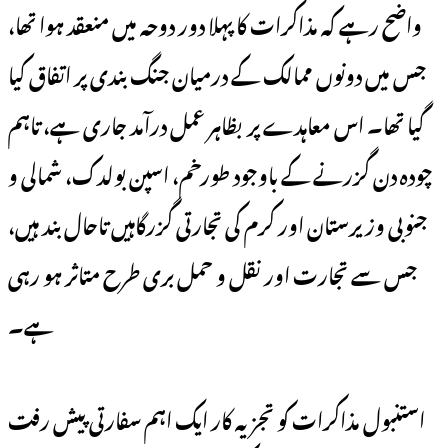
واضح رہے کہ مذاکرات کا پہلا دور دوحہ میں منعقد ہوا تھا،
جس میں دونوں ممالک کے درمیان جنگ بندی پر اتفاق کیا
گیا تھا۔ اس معاہدے پر بظاہر عمل درآمد جاری ہے، تاہم
چودہ دن گزرنے کے باوجود طورخم، اسپن بولدک، شمالی و
جنوبی وزیرستان اور کرم کی تجارتی گزرگاہیں تاحال بند ہیں،
جس سے تجارت اور نقل و حمل بری طرح متاثر ہو رہی
ہے۔
استنبول مذاکرات کو تجزیہ کار ایک اہم سفارتی پیش رفت