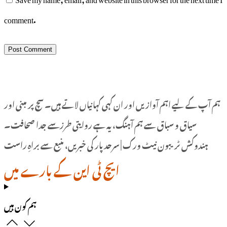
comment.
ہم آپ کے لیے اہم آوازیں اور ان کہی کہانیاں لاتے ہیں۔ سچ پر مبنی اور
سیاق و سباق سے ہم آہنگ، یہ ہے روایتی طرزسے جدا صحافت۔
ہندوکش ٹریبون نیٹ ورک | سرحد پار کی خبریں، منبع سے براہِ راست
ایچ ٹی این کے بارے میں
ہم کون ہیں