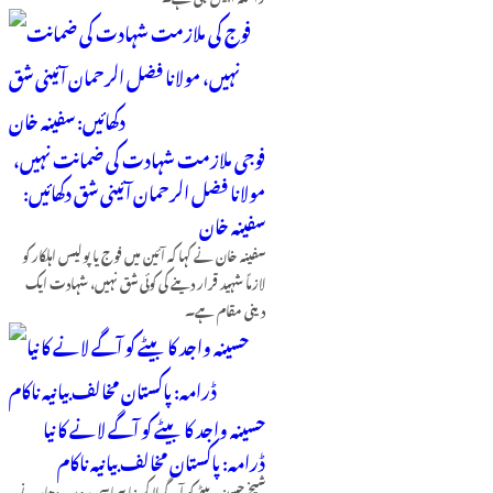
فوجی ملازمت شہادت کی ضمانت نہیں،
مولانا فضل الرحمان آئینی شق دکھائیں:
سفینہ خان
سفینہ خان نے کہا کہ آئین میں فوج یا پولیس اہلکار کو
لازماً شہید قرار دینے کی کوئی شق نہیں، شہادت ایک
دینی مقام ہے۔
حسینہ واجد کا بیٹے کو آگے لانے کا نیا
ڈرامہ: پاکستان مخالف بیانیہ ناکام
شیخ حسینہ بیٹے کو آگے لا کر نیا سیاسی روپ دھارنے