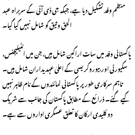
منظم وفد تشکیل دیا ہے، جبکہ جی ڈی آئی کے سربراہ عبد
الحق وثیق کو شامل نہیں کیا گیا۔
پاکستانی وفد میں سات اراکین شامل ہیں، جن میں انٹیلیجنس،
سکیورٹی اور بیوروکریسی کے اعلیٰ عہدیداران شامل ہیں۔
تاہم سرکاری طور پر پاکستانی نمائندوں کے نام ظاہر نہیں
کیے گئے۔ ذرائع کے مطابق پاکستان کی جانب سے شریک
دو کلیدی ارکان کا تعلق عسکری اداروں سے ہے۔