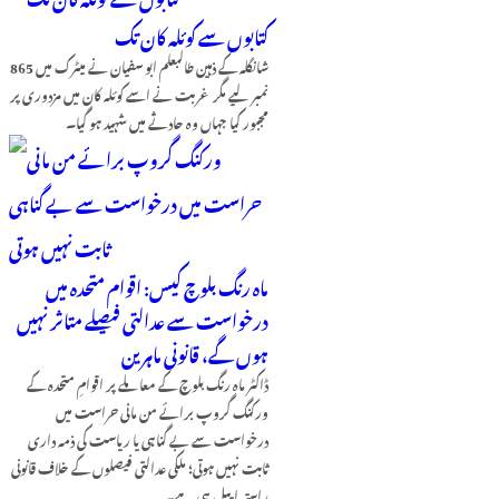
کتابوں سے کوئلہ کان تک
شانگلہ کے ذہین طالبعلم ابو سفیان نے میٹرک میں 865
نمبر لیے مگر غربت نے اسے کوئلہ کان میں مزدوری پر
مجبور کیا جہاں وہ حادثے میں شہید ہو گیا۔
ماہ رنگ بلوچ کیس: اقوام متحدہ میں
درخواست سے عدالتی فیصلے متاثر نہیں
ہوں گے، قانونی ماہرین
ڈاکٹر ماہ رنگ بلوچ کے معاملے پر اقوامِ متحدہ کے
ورکنگ گروپ برائے من مانی حراست میں
درخواست سے بے گناہی یا ریاست کی ذمہ داری
ثابت نہیں ہوتی؛ ملکی عدالتی فیصلوں کے خلاف قانونی
راستہ اپیل ہی ہے۔