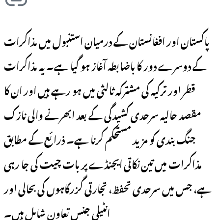
پاکستان اور افغانستان کے درمیان استنبول میں مذاکرات
کے دوسرے دور کا باضابطہ آغاز ہو گیا ہے۔ یہ مذاکرات
قطر اور ترکیہ کی مشترکہ ثالثی میں ہو رہے ہیں اور ان کا
مقصد حالیہ سرحدی کشیدگی کے بعد ابھرنے والی نازک
جنگ بندی کو مزید مستحکم کرنا ہے۔ ذرائع کے مطابق
مذاکرات میں تین نکاتی ایجنڈے پر بات چیت کی جا رہی
ہے، جس میں سرحدی تحفظ، تجارتی گزرگاہوں کی بحالی اور
انٹیلی جنس تعاون شامل ہیں۔