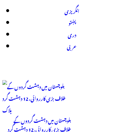
انگریزی
پښتو
دری
عربی
بلوچستان میں دہشت گردوں کے
خلاف بڑی کارروائی، 12 دہشت گرد