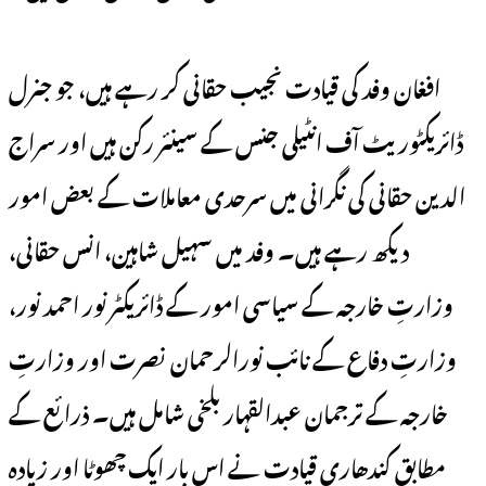
افغان وفد کی قیادت نجيب حقانی کر رہے ہیں، جو جنرل
ڈائریکٹوریٹ آف انٹیلی جنس کے سینئر رکن ہیں اور سراج
الدین حقانی کی نگرانی میں سرحدی معاملات کے بعض امور
دیکھ رہے ہیں۔ وفد میں سہیل شاہین، انس حقانی،
وزارتِ خارجہ کے سیاسی امور کے ڈائریکٹر نور احمد نور،
وزارتِ دفاع کے نائب نورالرحمان نصرت اور وزارتِ
خارجہ کے ترجمان عبدالقہار بلخی شامل ہیں۔ ذرائع کے
مطابق کندھاری قیادت نے اس بار ایک چھوٹا اور زیادہ