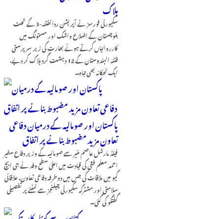
ہلاک
سکیورٹی فورسز نے آپریشن ردالفتنہ-3 کے تحت
بلوچستان کے اضلاع واشک اور مستونگ میں
کارروائیاں کرتے ہوئے بھارت کی زیر سرپرستی
فتنہ الہندوستان کے 12 دہشت گرد ہلاک کر دیے،
ایک ٹھکانہ بھی تباہ۔
پاکستان اور صومالیہ کے درمیان دفاعی
تعاون مزید مضبوط بنانے پر اتفاق
فیلڈ مارشل عاصم منیر سے صومالیہ کے وزیر دفاع سفیر
احمد معلم فقی کی قیادت میں اعلیٰ سطح وفد نے جی ایچ
کیو میں ملاقات کی جس میں دوطرفہ دفاعی تعاون، علاقائی
سلامتی اور مشترکہ سکیورٹی چیلنجز سے نمٹنے پر تفصیلی
گفتگو کی گئی۔