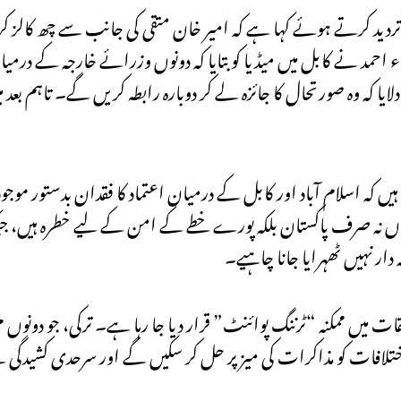
ردید کرتے ہوئے کہا ہے کہ امیر خان متقی کی جانب سے چھ کالز 
حمد نے کابل میں میڈیا کو بتایا کہ دونوں وزرائے خارجہ کے در
یا کہ وہ صورتحال کا جائزہ لے کر دوبارہ رابطہ کریں گے۔ تاہم بع
یں کہ اسلام آباد اور کابل کے درمیان اعتماد کا فقدان بدستور موجو
اں نہ صرف پاکستان بلکہ پورے خطے کے امن کے لیے خطرہ ہیں، جب
ر نہیں ٹھہرایا جانا چاہیے۔
ات میں ممکنہ “ٹرننگ پوائنٹ” قرار دیا جا رہا ہے۔ ترکی، جو دونوں
پنے اختلافات کو مذاکرات کی میز پر حل کر سکیں گے اور سرحدی کشید