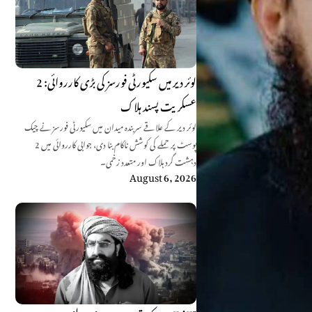
لوئر دیر میں سکیورٹی فورسز کی بڑی کارروائی: 2
عسکریت پسند ہلاک
لوئر دیر کے علاقے سربندہ میدان میں سکیورٹی فورسز نے چیک
پوسٹ پر حملے کی کوشش ناکام بنا دی، جوابی کارروائی میں 2
دہشت گرد ہلاک اور متعدد زخمی۔
August 6, 2026