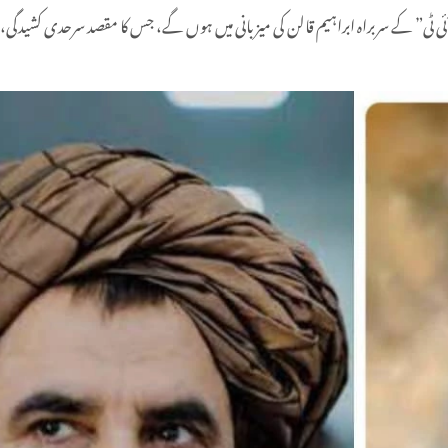
 ٹی” کے سربراہ ابراہیم قالن کی میزبانی میں ہوں گے، جس کا مقصد سرحدی کشیدگی