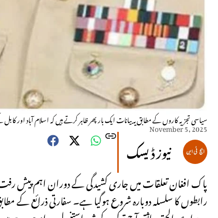
سیاسی تجزیہ کاروں کے مطابق یہ بیانات ایک بار پھر ظاہر کرتے ہیں کہ اسلام آباد اور کابل
November 5, 2025
نیوز ڈیسک
پاک افغان تعلقات میں جاری کشیدگی کے دوران اہم پیش رفت س
رابطوں کا سلسلہ دوبارہ شروع ہوگیا ہے۔ سفارتی ذرائع کے مطا
سربراہ عبدالحق واثق آج ترکی کے شہر استنبول روانہ ہورہے ہیں، 