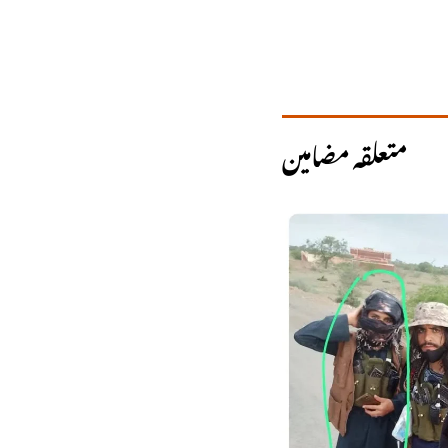
متعلقہ مضامین