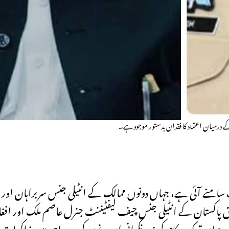
 کے درمیان اعتماد کا فقدان بدستور موجود ہے۔
امنے آئی ہے، جہاں دونوں ممالک کے انٹیلی جنس سربراہان اور و
بق پاکستان کے انٹیلی جنس چیف لیفٹیننٹ جنرل عاصم ملک اور افغ
جہاں ترک حکام کی زیرِ نگرانی ان دونوں کی سربراہی میں مذاکرات کا