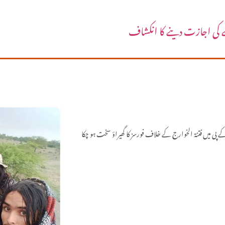
خلے کی اجازت دینے کا انکشاف
اڈ کاپٹر حملے میں 1 شخص ہلاک اور 1 زخمی ہو گیا، جبکہ کے پی میں فتنۃ الخوارج کے خلاف فورسز کا گھیراؤ سخت ہو چکا