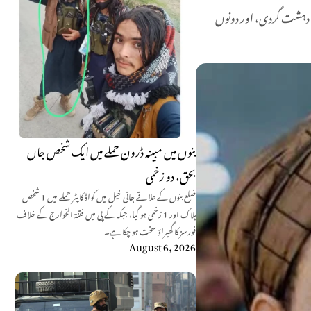
، دہشت گردی، اور دونوں
بنوں میں مبینہ ڈرون حملے میں ایک شخص جاں
بحق، دو زخمی
ضلع بنوں کے علاقے جانی خیل میں کواڈ کاپٹر حملے میں 1 شخص
ہلاک اور 1 زخمی ہو گیا، جبکہ کے پی میں فتنۃ الخوارج کے خلاف
فورسز کا گھیراؤ سخت ہو چکا ہے۔
August 6, 2026