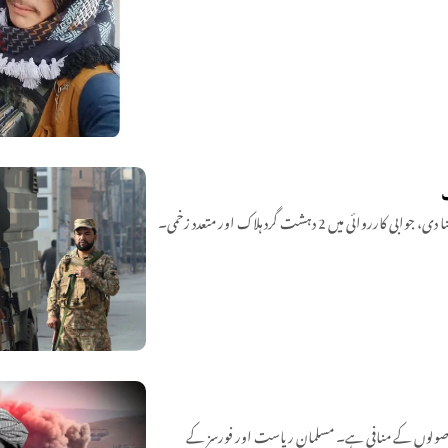
2 دہشت گرد ہلاک اور متعدد زخمی۔
 علمی اصولوں کے منافی ہے۔ مسلمان ریاست اور فورسز کے