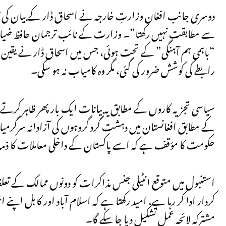
دوسری جانب افغان وزارتِ خارجہ نے اسحاق ڈار کے بیان کی ت
سے مطابقت نہیں رکھتا”۔ وزارت کے نائب ترجمان حافظ ضیاء ا
“باہمی ہم آہنگی” کے تحت ہوئی، جس میں اسحاق ڈار نے یقین دلا
رابطے کی کوشش ضرور کی گئی، مگر وہ کامیاب نہ ہو سکی۔
سیاسی تجزیہ کاروں کے مطابق یہ بیانات ایک بار پھر ظاہر کرتے ہ
کے مطابق افغانستان میں دہشت گرد گروہوں کی آزادانہ سرگرمی
حکومت کا مؤقف ہے کہ اسے پاکستان کے داخلی معاملات کا ذمہ دا
استنبول میں متوقع انٹیلی جنس مذاکرات کو دونوں ممالک کے تعلق
کردار ادا کر رہا ہے، امید رکھتا ہے کہ اسلام آباد اور کابل ا
مشترکہ لائحہ عمل تشکیل دیا جا سکے گا۔