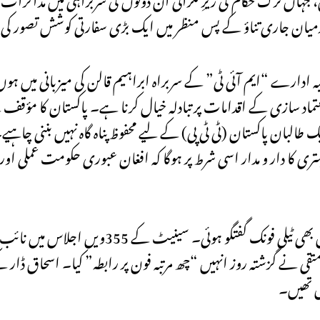
درمیان جاری تناؤ کے پس منظر میں ایک بڑی سفارتی کوشش تصور کی
 ادارے “ایم آئی ٹی” کے سربراہ ابراہیم قالن کی میزبانی میں ہ
 سازی کے اقدامات پر تبادلہ خیال کرنا ہے۔ پاکستان کا مؤقف ہ
البان پاکستان (ٹی ٹی پی) کے لیے محفوظ پناہ گاہ نہیں بننی چاہیے۔
 کا دار و مدار اسی شرط پر ہوگا کہ افغان عبوری حکومت عملی اور
اس اہم رابطے سے قبل پاک افغان وزرائے خارجہ کے درمیان بھی ٹیلی فون
تقی نے گزشتہ روز انہیں “چھ مرتبہ فون پر رابطہ” کیا۔ اسحاق ڈار کے 
شش تھیں۔