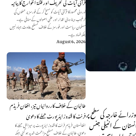
قرآنی آیات کی تحریف اور فتنۃ الخوارج کا بیانیہ
نور ولی محسود کا قرآنی آیات کو مسخ کر کے فورسز پر حملوں کی
ترغیب دینا دینی اقدار اور علمی اصولوں کے منافی ہے۔
مسلمان ریاست اور فورسز کے خلاف مسلح بغاوت جہاد نہیں
بلکہ فساد ہے۔
August 6, 2026
طالبان کے خلاف کارروائیاں تیز، افغان فریڈم
زرائے خارجہ کی سطح پر
فرنٹ کا قندوز ایئرپورٹ حملے کا دعویٰ
انستان کے انٹیلی جنس
افغانستان فریڈم فرنٹ کا قندوز ایئرپورٹ پر میزائل حملے کا
دعویٰ، طالبان کے خلاف مسلح مزاحمت شدید ہو گئی جبکہ
 تیسرا اور اہم ترین