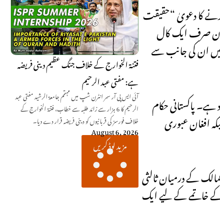
کرنے کا دعویٰ “حقیقت
میان صرف ایک کال
د میں ان کی جانب سے
فتنۃ الخوارج کے خلاف جنگ عظیم دینی فریضہ
ہے: مفتی عبد الرحیم
آئی ایس پی آر سمر انٹرن شپ میں مہتمم جامعۃ الرشید مفتی عبد
د ہے۔ پاکستانی حکام
الرحیم کا 6 ہزار سے زائد طلبہ سے خطاب، فتنۃ الخوارج کے
کہ افغان عبوری
خلاف فورسز کی قربانیوں کو دینی فریضہ قرار دے دیا۔
August 6, 2026
مزید لوڈ کریں
 ممالک کے درمیان ثالثی
گی کے خاتمے کے لیے ایک