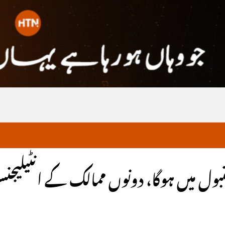
تنبول میں ہوگا، دونوں ممالک کے انٹیلی