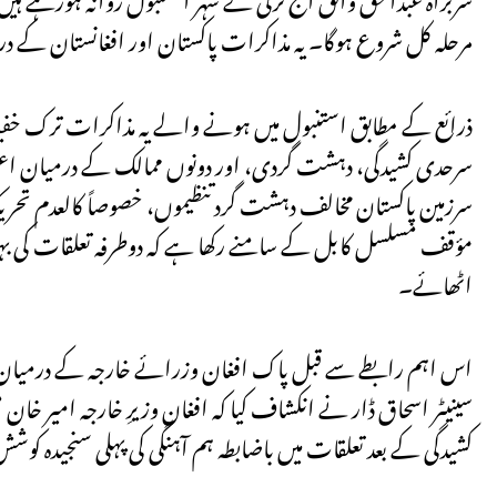
مرحلہ کل شروع ہوگا۔ یہ مذاکرات پاکستان اور افغانستان کے 
ذرائع کے مطابق استنبول میں ہونے والے یہ مذاکرات ترک خفیہ
سرحدی کشیدگی، دہشت گردی، اور دونوں ممالک کے درمیان اعتماد
سرزمین پاکستان مخالف دہشت گرد تنظیموں، خصوصاً کالعدم تحریک ط
مؤقف مسلسل کابل کے سامنے رکھا ہے کہ دوطرفہ تعلقات کی بہتری
اٹھائے۔
سینیٹر اسحاق ڈار نے انکشاف کیا کہ افغان وزیرِ خارجہ امیر خان م
کشیدگی کے بعد تعلقات میں باضابطہ ہم آہنگی کی پہلی سنجیدہ کو