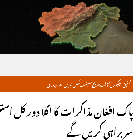
تحقیق
سیکیورٹی
ثقافت
تاریخ
معیشت
کھیل
خبریں
العربية
دری
پاک افغان مذاکرات کا اگلا دور کل اس
سربراہی کریں گے