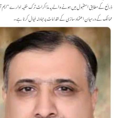
ذرائع کے مطابق استنبول میں ہونے والے یہ مذاکرات ترک خفیہ ادارے “ایم آئی
ممالک کے درمیان اعتماد سازی کے اقدامات پر تبادلہ خیال کرنا ہے۔