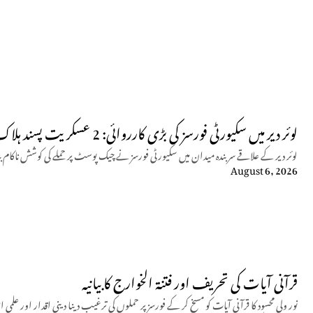
لوئر دیر میں سکیورٹی فورسز کی بڑی کارروائی: 2 عسکریت پسند ہلاک
لوئر دیر کے علاقے سربندہ میدان میں سکیورٹی فورسز نے چیک پوسٹ پر حملے کی کوشش ناکام بنا دی، جوابی کارروائی میں 
August 6, 2026
قرآنی آیات کی تحریف اور فتنۃ الخوارج کا بیانیہ
نور ولی محسود کا قرآنی آیات کو مسخ کر کے فورسز پر حملوں کی ترغیب دینا دینی اقدار اور