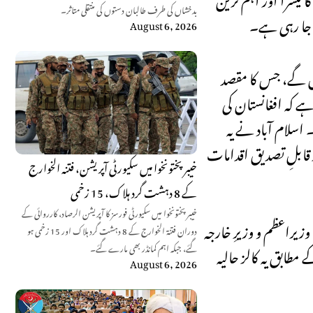
بدخشاں کی طرف طالبان دستوں کی منتقلی متاثر۔
 جا رہی ہے۔
August 6, 2026
وں گے، جس کا مقصد
ے کہ افغانستان کی
 اسلام آباد نے یہ
 قابلِ تصدیق اقدامات
خیبر پختونخوا میں سکیورٹی آپریشن، فتنہ الخوارج
کے 8 دہشت گرد ہلاک، 15 زخمی
خیبر پختونخوا میں سکیورٹی فورسز کا آپریشن الرصاد، کارروائی کے
ک گفتگو ہوئی۔ سینیٹ کے 355ویں اجلاس میں نائب وزیراعظم و وزیرِ خارجہ
دوران فتنۃ الخوارج کے 8 دہشت گرد ہلاک اور 15 زخمی ہو
گئے، جبکہ اہم کمانڈر بھی مارے گئے۔
مطابق یہ کالز حالیہ
August 6, 2026