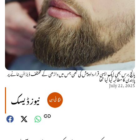
پانچ برس بھی ایک ایسی قرارداد پیش کی تھی جس میں داڑھی کے مختلف ڈیزائن بنانے پر
پابندی کا مطالبہ کیا گیا تھا
July 22, 2025
نیوز ڈیسک