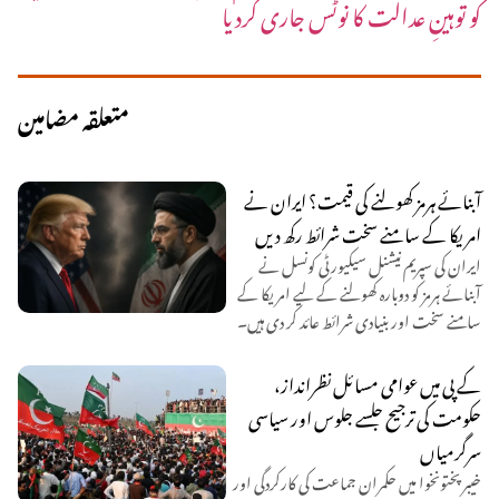
کو توہینِ عدالت کا نوٹس جاری کردیا
متعلقہ مضامین
آبنائے ہرمز کھولنے کی قیمت؟ ایران نے
امریکا کے سامنے سخت شرائط رکھ دیں
ایران کی سپریم نیشنل سیکیورٹی کونسل نے
آبنائے ہرمز کو دوبارہ کھولنے کے لیے امریکا کے
سامنے سخت اور بنیادی شرائط عائد کر دی ہیں۔
کے پی میں عوامی مسائل نظرانداز،
حکومت کی ترجیح جلسے جلوس اور سیاسی
سرگرمیاں
خیبر پختونخوا میں حکمران جماعت کی کارکردگی اور