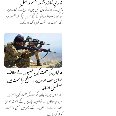
خارجی کمانڈر جیمید جہنم واصل
بنوں کے علاقے جانی خیل میں خوارج کے ٹھکانے پر
کی گئی ڈرون کارروائی کے نتیجے میں اہم کمانڈر جیمید سرہ
بنگلہ سمیت 2 دہشت گرد ہلاک ہو گئے۔
طالبان کی سخت گیر پالیسیوں کے خلاف
عوامی غصہ عروج پر، مسلح مزاحمت میں
مسلسل اضافہ
افغانستان میں طالبان حکومت کی سخت گیر پالیسیوں،
سرعام سزاؤں اور خواتین پر پابندیوں کے باعث عوامی
غصہ بڑھ رہا ہے، جس نے ملک بھر میں مسلح مزاحمت
کو تیز کر دیا ہے۔