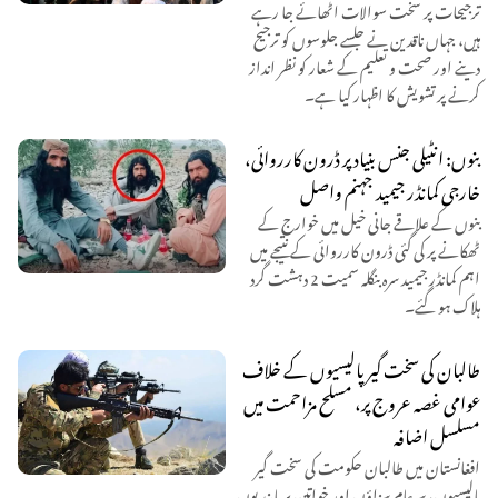
ترجیحات پر سخت سوالات اٹھائے جا رہے
ہیں، جہاں ناقدین نے جلسے جلوسوں کو ترجیح
دینے اور صحت و تعلیم کے شعار کو نظر انداز
کرنے پر تشویش کا اظہار کیا ہے۔
بنوں: انٹیلی جنس بنیاد پر ڈرون کارروائی،
خارجی کمانڈر جیمید جہنم واصل
بنوں کے علاقے جانی خیل میں خوارج کے
ٹھکانے پر کی گئی ڈرون کارروائی کے نتیجے میں
اہم کمانڈر جیمید سرہ بنگلہ سمیت 2 دہشت گرد
ہلاک ہو گئے۔
طالبان کی سخت گیر پالیسیوں کے خلاف
عوامی غصہ عروج پر، مسلح مزاحمت میں
مسلسل اضافہ
افغانستان میں طالبان حکومت کی سخت گیر
پالیسیوں، سرعام سزاؤں اور خواتین پر پابندیوں