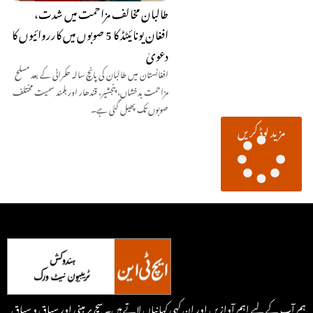
طالبان مخالف مزاحمت میں شدت،
افغان یونائیٹڈ کا 5 صوبوں میں کارروائیوں کا
دعویٰ
افغانستان میں طالبان کی پانچ سالہ حکمرانی کے بعد مسلح
مزاحمت بدخشاں، پنجشیر، قندھار اور ہلمند سمیت مختلف
صوبوں تک پھیل گئی ہے۔
مزید لوڈ کریں
ہم آپ کے لیے اہم آوازیں اور ان کہی کہانیاں لاتے ہیں۔ سچ پر مبنی اور سیاق و سباق