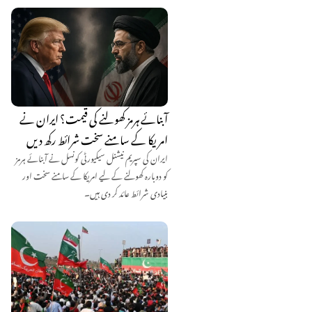
آبنائے ہرمز کھولنے کی قیمت؟ ایران نے
امریکا کے سامنے سخت شرائط رکھ دیں
ایران کی سپریم نیشنل سیکیورٹی کونسل نے آبنائے ہرمز
کو دوبارہ کھولنے کے لیے امریکا کے سامنے سخت اور
بنیادی شرائط عائد کر دی ہیں۔