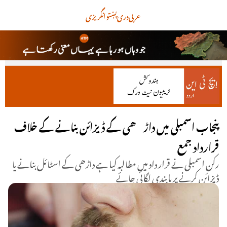
عربی
دری
پښتو
انگریزی
پنجاب اسمبلی میں داڑھی کے ڈیزائن بنانے کے خلاف
قرارداد جمع
رکن اسمبلی نے قرار داد میں مطالبہ کیا ہے داڑھی کے اسٹائل بنانے یا
ڈیزائن کرنے پر پابندی لگائی جائے