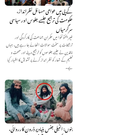
کے پی میں عوامی مسائل نظرانداز،
حکومت کی ترجیح جلسے جلوس اور سیاسی
سرگرمیاں
خیبر پختونخوا میں حکمران جماعت کی کارکردگی اور
ترجیحات پر سخت سوالات اٹھائے جا رہے ہیں، جہاں
ناقدین نے جلسے جلوسوں کو ترجیح دینے اور صحت و
تعلیم کے شعار کو نظر انداز کرنے پر تشویش کا اظہار کیا
ہے۔
بنوں: انٹیلی جنس بنیاد پر ڈرون کارروائی،