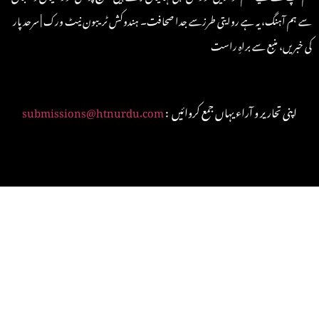
سے ہم آہنگ، یہ ہے روایتی طرزسے جدا صحافت۔ ہندوکش ٹریبون نیٹ ورک | سرحد پار
کی خبریں، منبع سے براہِ راست
: اپنی تحاریر و آراء یہاں جمع کروائیں
submissions@htnurdu.com