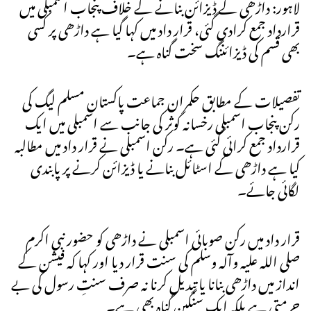
لاہور: داڑھی کے ڈیزائن بنانے کے خلاف پنجاب اسمبلی میں
قرارداد جمع کرادی گئی، قرار داد میں کہا گیا ہے داڑھی پر کسی
بھی قسم کی ڈیزائننگ سخت گناہ ہے۔
تفصیلات کے مطابق حکمران جماعت پاکستان مسلم لیگ کی
رکن پنجاب اسمبلی رخسانہ کوثر کی جانب سے اسمبلی میں ایک
قرارداد جمع کرائی گئی ہے۔ رکن اسمبلی نے قرار داد میں مطالبہ
کیا ہے داڑھی کے اسٹائل بنانے یا ڈیزائن کرنے پر پابندی
لگائی جائے۔
قرار داد میں رکن صوبائی اسمبلی نے داڑھی کو حضور نبی اکرم
صلی اللہ علیہ وآلہ وسلم کی سنت قرار دیا اور کہا کہ فیشن کے
انداز میں داڑھی بنانا یا تبدیل کرنا نہ صرف سنتِ رسول کی بے
حرمتی ہے بلکہ ایک سنگین گناہ بھی ہے۔