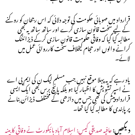
قرارداد میں صوبائی حکومت کی توجہ دلائی کہ اس رجحان کو روکنے
کے لیے سخت قانون سازی کرے اور ساتھ ساتھ یہ بھی
مطالبہ کیا گیا کہ وفاقی حکومت قانون سازی کرکے ڈیزائننگ
کرانے والوں اور حجام کیخلاف سخت کارروائی عمل میں
لائے۔
یاد رہے کہ یہ پہلا موقع نہیں جب مسلم لیگ ن کی ایم پی اے
نے اسپر تشویش کا اظہار کیا ہو بلکہ پانچ برس بھی ایک ایسی
قرارداد پیش کی تھی جس میں داڑھی کے مختلف ڈیزائن بنانے
پر پابندی کا مطالبہ کیا گیا تھا۔
دیکھیں:
عافیہ صدیقی کیس: اسلام آباد ہائیکورٹ نے وفاقی کابینہ