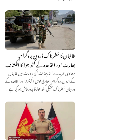
طالبان کا خطرناک ڈرون پروگرام،
بھارت اور القاعدہ کے گٹھ جوڑ کا انکشاف
برطانوی جریدے ‘انڈیپنڈنٹ’ کی رپورٹ میں طالبان
کے ڈرون پروگرام، بھارتی فوجی انجینئرز اور القاعدہ کے
درمیان خطرناک تکنیکی گٹھ جوڑ کا پردہ فاش ہو گیا ہے۔