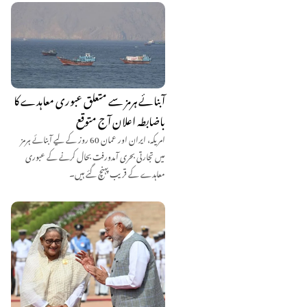
آبنائے ہرمز سے متعلق عبوری معاہدے کا
باضابطہ اعلان آج متوقع
امریکہ، ایران اور عمان 60 روز کے لیے آبنائے ہرمز
میں تجارتی بحری آمدورفت بحال کرنے کے عبوری
معاہدے کے قریب پہنچ گئے ہیں۔