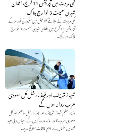
لکی مروت میں آپریشن 11 گرج، افغان
شہری سمیت 3 خوارج ہلاک
لکی مروت کے علاقے کٹا خیل میں سکیورٹی فورسز کے
آپریشن 11 گرج میں افغان شہری سمیت 3 خوارج
ہلاک ہو گئے۔
شہباز شریف اور فیلڈ مارشل کل سعودی
عرب روانہ ہوں گے
وزیراعظم شہباز شریف اور فیلڈ مارشل عاصم منیر کل
سعودی عرب کا دو روزہ دورہ کریں گے، جہاں ولی عہد
محمد بن سلمان سے اہم ملاقات متوقع ہے۔