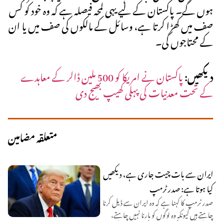
ہوں گے۔ پاکستان کے لیے یہی لمحہ فیصلہ ہے کہ وہ خود کو کس
صف میں کھڑا کرتا ہے، وسائل کے مالکوں کی صف میں یا ان
کے محتاجوں کی۔
دیکھیں:
پاکستان نے امریکا کو 500 ملین ڈالر کے معاہدے
کے تحت معدنیات کی پہلی کھیپ بھیج دی
متعلقہ مضامین
ایران سے بات چیت جاری ہے، دیکھیں
کیا ہوتا ہے: صدر ٹرمپ
صدر ٹرمپ کا کہنا ہے کہ وہ ایران سے ڈیل کرنا
چاہتے ہیں کیونکہ وہ لوگوں کو مارنا نہیں چاہتے،