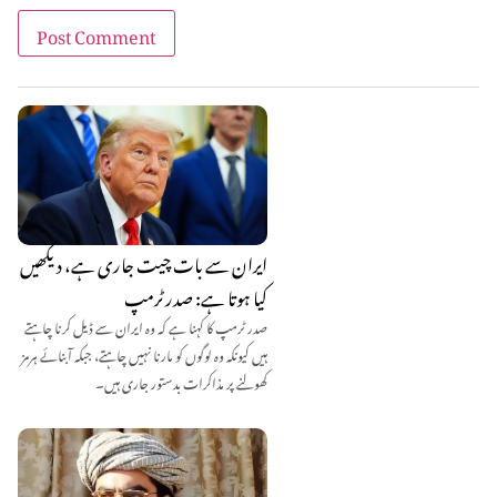
ایران سے بات چیت جاری ہے، دیکھیں
کیا ہوتا ہے: صدر ٹرمپ
صدر ٹرمپ کا کہنا ہے کہ وہ ایران سے ڈیل کرنا چاہتے
ہیں کیونکہ وہ لوگوں کو مارنا نہیں چاہتے، جبکہ آبنائے ہرمز
کھولنے پر مذاکرات بدستور جاری ہیں۔