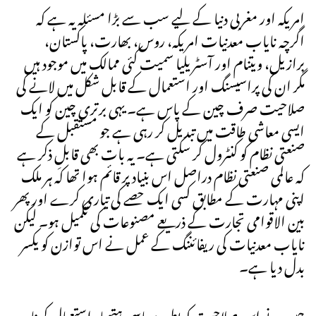
امریکہ اور مغربی دنیا کے لیے سب سے بڑا مسئلہ یہ ہے کہ
اگرچہ نایاب معدنیات امریکہ، روس، بھارت، پاکستان،
برازیل، ویتنام اور آسٹریلیا سمیت کئی ممالک میں موجود ہیں
مگر ان کی پراسیسنگ اور استعمال کے قابل شکل میں لانے کی
صلاحیت صرف چین کے پاس ہے۔ یہی برتری چین کو ایک
ایسی معاشی طاقت میں تبدیل کر رہی ہے جو مستقبل کے
صنعتی نظام کو کنٹرول کر سکتی ہے۔ یہ بات بھی قابلِ ذکر ہے
کہ عالمی صنعتی نظام دراصل اس بنیاد پر قائم ہوا تھا کہ ہر ملک
اپنی مہارت کے مطابق کسی ایک حصے کی تیاری کرے اور پھر
بین الاقوامی تجارت کے ذریعے مصنوعات کی تکمیل ہو۔ لیکن
نایاب معدنیات کی ریفائننگ کے عمل نے اس توازن کو یکسر
بدل دیا ہے۔
چین نے اس صلاحیت کو بطور سیاسی ہتھیار استعمال کرنا