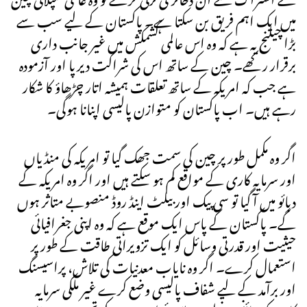
میں ایک اہم فریق بن سکتا ہے۔ پاکستان کے لیے سب سے
بڑا چیلنج یہ ہے کہ وہ اس عالمی کشمکش میں غیر جانب داری
برقرار رکھے۔ چین کے ساتھ اس کی شراکت دیرپا اور آزمودہ
ہے جب کہ امریکہ کے ساتھ تعلقات ہمیشہ اتار چڑھاؤ کا شکار
رہے ہیں۔ اب پاکستان کو متوازن پالیسی اپنانا ہوگی۔
اگر وہ مکمل طور پر چین کی سمت جھک گیا تو امریکہ کی منڈیاں
اور سرمایہ کاری کے مواقع کم ہو سکتے ہیں اور اگر وہ امریکہ کے
دبائو میں آ گیا تو سی پیک اور بیلٹ اینڈ روڈ منصوبے متاثر ہوں
گے۔ پاکستان کے پاس ایک موقع ہے کہ وہ اپنی جغرافیائی
حیثیت اور قدرتی وسائل کو ایک تزویراتی طاقت کے طور پر
استعمال کرے۔ اگر وہ نایاب معدنیات کی تلاش، پراسیسنگ
اور برآمد کے لیے شفاف پالیسی وضع کرے غیر ملکی سرمایہ