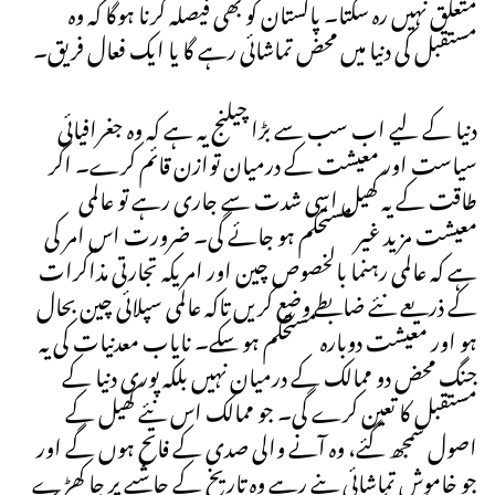
متعلق نہیں رہ سکتا۔ پاکستان کو بھی فیصلہ کرنا ہوگا کہ وہ
مستقبل کی دنیا میں محض تماشائی رہے گا یا ایک فعال فریق۔
دنیا کے لیے اب سب سے بڑا چیلنج یہ ہے کہ وہ جغرافیائی
سیاست اور معیشت کے درمیان توازن قائم کرے۔ اگر
طاقت کے یہ کھیل اسی شدت سے جاری رہے تو عالمی
معیشت مزید غیر مستحکم ہو جائے گی۔ ضرورت اس امر کی
ہے کہ عالمی رہنما بالخصوص چین اور امریکہ تجارتی مذاکرات
کے ذریعے نئے ضابطے وضع کریں تاکہ عالمی سپلائی چین بحال
ہو اور معیشت دوبارہ مستحکم ہو سکے۔ نایاب معدنیات کی یہ
جنگ محض دو ممالک کے درمیان نہیں بلکہ پوری دنیا کے
مستقبل کا تعین کرے گی۔ جو ممالک اس نئے کھیل کے
اصول سمجھ گئے، وہ آنے والی صدی کے فاتح ہوں گے اور
جو خاموش تماشائی بنے رہے وہ تاریخ کے حاشیے پر جا کھڑے