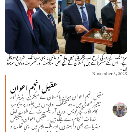
سرد جنگ کے دور کی طرح اب نظریاتی نہیں بلکہ ’’ وسائل پر مبنی سرد جنگ‘‘ شروع ہو چکی
ہے۔ اس نئے منظرنامے میں پاکستان کے لیے بھی امکانات اور خطرات دونوں موجود
ہیں۔
November 3, 2025
عقیل انجم اعوان
عقیل انجم اعوان جہان پاکستان کے میگزین ایڈیٹر اور
سینیئر صحافی ہیں۔ وہ مختلف اداروں میں بطور پروڈیوسر،
کالم نگار، فیچر نویس اور پی آر ایکسپرٹ کے طور پر اپنی
خدمات انجام دے چکے ہیں۔ عقیل اعوان ڈیجیٹل
میڈیا سے بھی وابستہ ہیں اور ملک بھر میں اپنی تحاریر و