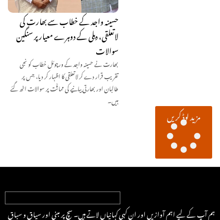
حسینہ واجد کے خطاب سے بھارت کی
لاتعلقی، دہلی کے دوہرے معیار پر سنگین
سوالات
بھارت نے حسینہ واجد کے ورچوئل خطاب کو نجی
تقریب قرار دے کر لاتعلقی کا اظہار کر دیا، جس پر
طالبان اور بھارتی بیانیے کی مماثؒت پر سوالات اٹھ گئے
ہیں۔
مزید لوڈ کریں
ہم آپ کے لیے اہم آوازیں اور ان کہی کہانیاں لاتے ہیں۔ سچ پر مبنی اور سیاق و سباق