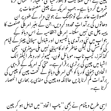
شروع کر دیا ہے۔ جب امریکہ نے چینی مصنوعات پر
محصولات عائد کیے تو بیجنگ نے جوابی وار کے طور پر ان
دھاتوں کی برآمدات محدود کر دیں، جن کے بغیر امریکی صنعت کا
پہیہ چل ہی نہیں سکتا۔ امریکی انتظامیہ نے اس دبائو کے
جواب میں نئی درآمدی پالیسیوں اور متبادل سپلائی چینز کے قیام
کی کوشش کی لیکن خاطر خواہ کامیابی نہیں ملی۔ بیٹری، سیمی
کنڈکٹرز، لیپ ٹاپ، موبائل فون، کمپیوٹر اور دیگر الیکٹرانک
اشیا میں چین کی برتری برقرار ہے۔ حتیٰ کہ امریکہ کے قریبی
اتحادی جنوبی کوریا کو بھی امریکی دبائو کے تحت چین کو چپس کی
برآمدات کم کرنا پڑیں حالانکہ وہ چین کی منڈی پر بھاری انحصار
کرتا ہے۔
اسی طرح ویتنام نے بھی ’’ چپ اتحاد‘‘ میں شامل ہو کر چین