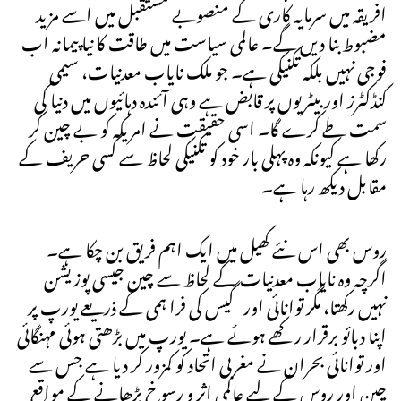
افریقہ میں سرمایہ کاری کے منصوبے مستقبل میں اسے مزید
مضبوط بنا دیں گے۔ عالمی سیاست میں طاقت کا نیا پیمانہ اب
فوجی نہیں بلکہ تکنیکی ہے۔ جو ملک نایاب معدنیات، سیمی
کنڈکٹرز اور بیٹریوں پر قابض ہے وہی آئندہ دہائیوں میں دنیا کی
سمت طے کرے گا۔ اسی حقیقت نے امریکہ کو بے چین کر
رکھا ہے کیونکہ وہ پہلی بار خود کو تکنیکی لحاظ سے کسی حریف کے
مقابل دیکھ رہا ہے۔
روس بھی اس نئے کھیل میں ایک اہم فریق بن چکا ہے۔
اگرچہ وہ نایاب معدنیات کے لحاظ سے چین جیسی پوزیشن
نہیں رکھتا، مگر توانائی اور گیس کی فرا ہمی کے ذریعے یورپ پر
اپنا دبائو برقرار رکھے ہوئے ہے۔ یورپ میں بڑھتی ہوئی مہنگائی
اور توانائی بحران نے مغربی اتحاد کو کمزور کر دیا ہے جس سے
چین اور روس کے لیے عالمی اثر و رسوخ بڑھانے کے مواقع