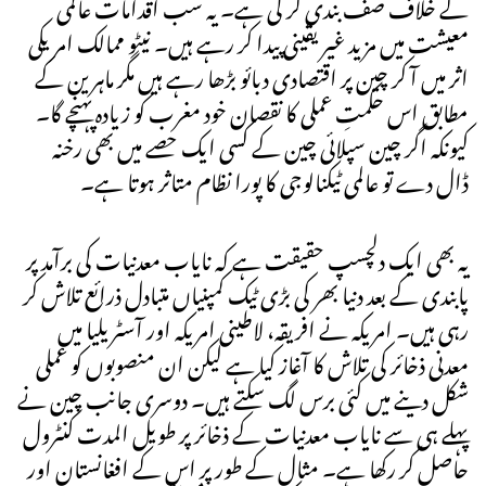
کے خلاف صف بندی کر لی ہے۔ یہ سب اقدامات عالمی
معیشت میں مزید غیر یقینی پیدا کر رہے ہیں۔ نیٹو ممالک امریکی
اثر میں آ کر چین پر اقتصادی دبائو بڑھا رہے ہیں مگر ماہرین کے
مطابق اس حکمتِ عملی کا نقصان خود مغرب کو زیادہ پہنچے گا۔
کیونکہ اگر چین سپلائی چین کے کسی ایک حصے میں بھی رخنہ
ڈال دے تو عالمی ٹیکنالوجی کا پورا نظام متاثر ہوتا ہے۔
یہ بھی ایک دلچسپ حقیقت ہے کہ نایاب معدنیات کی برآمد پر
پابندی کے بعد دنیا بھر کی بڑی ٹیک کمپنیاں متبادل ذرائع تلاش کر
رہی ہیں۔ امریکہ نے افریقہ، لاطینی امریکہ اور آسٹریلیا میں
معدنی ذخائر کی تلاش کا آغاز کیا ہے لیکن ان منصوبوں کو عملی
شکل دینے میں کئی برس لگ سکتے ہیں۔ دوسری جانب چین نے
پہلے ہی سے نایاب معدنیات کے ذخائر پر طویل المدت کنٹرول
حاصل کر رکھا ہے۔ مثال کے طور پر اس کے افغانستان اور