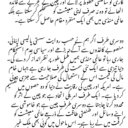
کاری کو سائنسی خطوط پر لائے اور چین کے تجربے سے فائدہ
اٹھائے تو وہ نہ صرف اپنی معیشت کو مستحکم کر سکتا ہے بلکہ
عالمی منڈی میں بھی ایک منفرد مقام حاصل کر سکتا ہے۔
دوسری طرف اگر ہم نے حسبِ روایت سستی پالیسی اپنائی،
منصوبے کاغذوں سے آگے نہ بڑھے اور سیاسی عدم استحکام
جاری رہا تو عالمی منڈی ہمیں مکمل طور پر نظرانداز کر دے گی۔
دنیا تیزی سے ایک نئی سمت کی طرف جا رہی ہے جہاں خام
مال کی قیمت اس کے استعمال کی صلاحیت سے جڑی ہوئی
ہے۔ امریکہ اور چین کی رقابت نے دنیا کو دو حصوں میں تقسیم
کر دیا ہے۔ ایک طرف امریکی اتحاد ہے جو چین کے اثر کو
محدود کرنا چاہتا ہے دوسری طرف چین ہے جو خاموشی سے
اپنے وسائل اور صنعتی طاقت کے ذریعے عالمی معیشت کو
گرفت میں لے رہا ہے۔ اس ماحول میں کوئی بھی ملک غیر