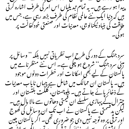
پیدا ہو رہے ہیں۔ یہ تمام تبدیلیاں اس امر کی طرف اشارہ کرتی
ہیں کہ دنیا ایک نئے عالمی نظام کی طرف بڑھ رہی ہے، جس میں
طاقت کی بنیاد ٹیکنالوجی، معدنیات اور صنعتی خودکفالت پر
ہوگی۔
سرد جنگ کے دور کی طرح اب نظریاتی نہیں بلکہ ’’ وسائل پر
مبنی سرد جنگ‘‘ شروع ہو چکی ہے۔ اس نئے منظرنامے میں
پاکستان کے لیے بھی امکانات اور خطرات دونوں موجود
ہیں۔ پاکستان ان ممالک میں شامل ہے جہاں نایاب معدنیات
کے ذخائر پائے جاتے ہیں۔ بلوچستان، گلگت بلتستان اور
چترال کے پہاڑی سلسلے ان قیمتی دھاتوں سے مالا مال ہیں۔
لیکن بدقسمتی سے پاکستان نے اب تک ان وسائل کی کھوج
اور ترقی پر وہ توجہ نہیں دی جو ضروری تھی۔ اگر پاکستان چین
کے اشتراک سے ان ذخائر کی ترقی کرے تو وہ عالمی سپلائی چین