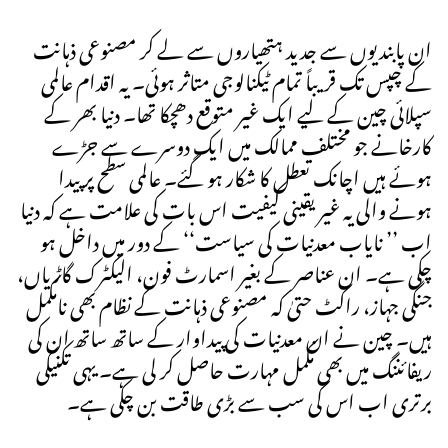
ان پابندیوں سے جدید ہتھیاروں سے لے کر مصنوعی ذہانت
کے چپس تک قریباً تمام ٹیکنالوجی متاثر ہوئی۔ یہ اقدام عالمی
سپلائی چین کے لیے ایک غیر متوقع دھچکا تھا۔ دنیا بھر کے
کارخانے جو مختلف ممالک میں ایک دوسرے سے جڑے
ہوئے ہیں اچانک تعطل کا شکار ہو گئے۔ عالمی سطح پر پیدا
ہونے والی یہ غیر یقینی کیفیت اس بات کی علامت ہے کہ دنیا
اب ’’ نایاب معدنیات کی سیاست‘‘ کے دور میں داخل ہو
چکی ہے۔ ان عناصر کے بغیر اسمارٹ فون، الیکٹرک گاڑیاں،
جنگی جہاز، راکٹ حتیٰ کہ مصنوعی ذہانت کے نظام بھی نامکمل
ہیں۔ چین نے ان معدنیات کی پیداوار کے ساتھ ساتھ ان کی
ریفائننگ میں بھی مکمل مہارت حاصل کر لی ہے۔ یہی تکنیکی
برتری اب اس کی سب سے بڑی طاقت بن چکی ہے۔