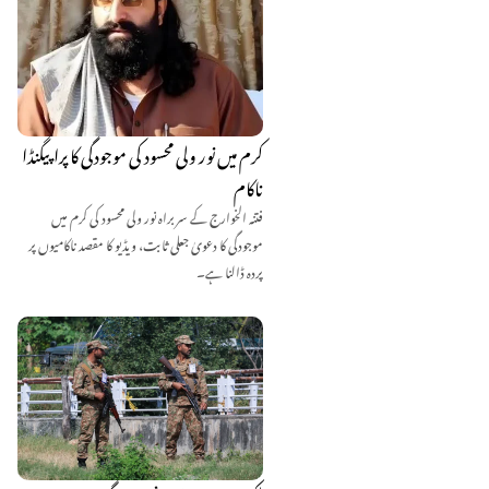
کرم میں نور ولی محسود کی موجودگی کا پراپیگنڈا
ناکام
فتنہ الخوارج کے سربراہ نور ولی محسود کی کرم میں
موجودگی کا دعویٰ جعلی ثابت، ویڈیو کا مقصد ناکامیوں پر
پردہ ڈالنا ہے۔