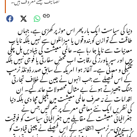
تصانیف کیلئے معروف ہیں۔
دنیا کی سیاست ایک بار پھر اس موڑ پر کھڑی ہے، جہاں
طاقت کے توازن کو بندوقوں یا میزائلوں سے نہیں بلکہ نایاب
معدنیات سے ناپا جا رہا ہے۔ عالمی معیشت کی بنیادیں ہل چکی
ہیں اور سپر پاورز کی رقابت اب محض سفارتی یا فوجی نہیں بلکہ
تکنیکی و معدنی ہے۔ آغاز ہوا امریکہ کے سابق صدر ڈونلڈ ٹرمپ
کے اس فیصلے سے جب انہوں نے چین کے خلاف تجارتی
جنگ چھیڑتے ہوئے بے مثال محصولات عائد کیے۔ ان
اقدامات نے نہ صرف عالمی معیشت میں ہلچل مچا دی بلکہ دنیا
کی نظریں ایک نئے معاشی معرکے پر جم گئیں جس نے
جغرافیائی معیشت کے مقابلے میں جغرافیائی سیاست کو فوقیت
دے دی۔ ٹرمپ انتظامیہ کے اس فیصلے نے چینی قیادت کو
کھلے چیلنج کے طور پر سامنے لا کھڑا کیا۔ چین نے اس تجارتی