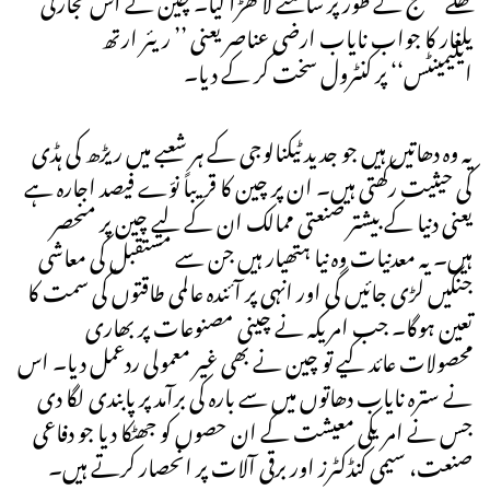
یلغار کا جواب نایاب ارضی عناصر یعنی ’’ ریئر ارتھ
ایلیمینٹس‘‘ پر کنٹرول سخت کر کے دیا۔
یہ وہ دھاتیں ہیں جو جدید ٹیکنالوجی کے ہر شعبے میں ریڑھ کی ہڈی
کی حیثیت رکھتی ہیں۔ ان پر چین کا قریباً نوّے فیصد اجارہ ہے
یعنی دنیا کے بیشتر صنعتی ممالک ان کے لیے چین پر منحصر
ہیں۔ یہ معدنیات وہ نیا ہتھیار ہیں جن سے مستقبل کی معاشی
جنگیں لڑی جائیں گی اور انہی پر آئندہ عالمی طاقتوں کی سمت کا
تعین ہوگا۔ جب امریکہ نے چینی مصنوعات پر بھاری
محصولات عائد کیے تو چین نے بھی غیر معمولی ردعمل دیا۔ اس
نے سترہ نایاب دھاتوں میں سے بارہ کی برآمد پر پابندی لگا دی
جس نے امریکی معیشت کے ان حصوں کو جھٹکا دیا جو دفاعی
صنعت، سیمی کنڈکٹرز اور برقی آلات پر انحصار کرتے ہیں۔