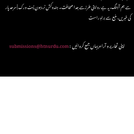
سے ہم آہنگ، یہ ہے روایتی طرزسے جدا صحافت۔ ہندوکش ٹریبون نیٹ ورک | سرحد پار
کی خبریں، منبع سے براہِ راست
: اپنی تحاریر و آراء یہاں جمع کروائیں
submissions@htnurdu.com