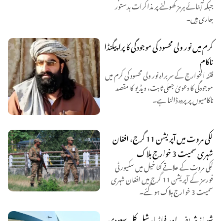
جبکہ آبنائے ہرمز کھولنے پر مذاکرات بدستور
جاری ہیں۔
کرم میں نور ولی محسود کی موجودگی کا پراپیگنڈا
ناکام
فتنہ الخوارج کے سربراہ نور ولی محسود کی کرم میں
موجودگی کا دعویٰ جعلی ثابت، ویڈیو کا مقصد
ناکامیوں پر پردہ ڈالنا ہے۔
لکی مروت میں آپریشن 11 گرج، افغان
شہری سمیت 3 خوارج ہلاک
لکی مروت کے علاقے کٹا خیل میں سکیورٹی
فورسز کے آپریشن 11 گرج میں افغان شہری
سمیت 3 خوارج ہلاک ہو گئے۔
شہباز شریف اور فیلڈ مارشل کل سعودی