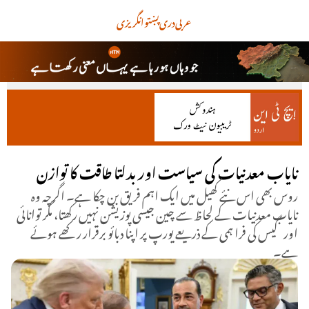
عربی
دری
پښتو
انگریزی
نایاب معدنیات کی سیاست اور بدلتا طاقت کا توازن
روس بھی اس نئے کھیل میں ایک اہم فریق بن چکا ہے۔ اگرچہ وہ
نایاب معدنیات کے لحاظ سے چین جیسی پوزیشن نہیں رکھتا، مگر توانائی
اور گیس کی فرا ہمی کے ذریعے یورپ پر اپنا دبائو برقرار رکھے ہوئے
ہے۔