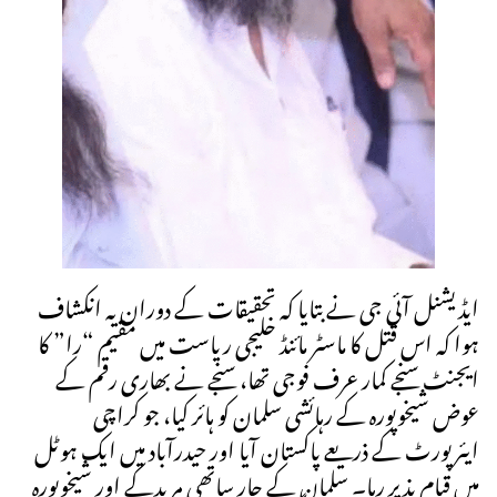
ایڈیشنل آئی جی نے بتایا کہ تحقیقات کے دوران یہ انکشاف
ہوا کہ اس قتل کا ماسٹر مائنڈ خلیجی ریاست میں مقیم “را” کا
ایجنٹ سنجے کمار عرف فوجی تھا، سنجے نے بھاری رقم کے
عوض شیخوپورہ کے رہائشی سلمان کو ہائر کیا، جو کراچی
ایئرپورٹ کے ذریعے پاکستان آیا اور حیدرآباد میں ایک ہوٹل
میں قیام پذیر رہا۔ سلمان کے چار ساتھی مریدکے اور شیخوپورہ