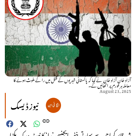
آزاد خان آزاد خان نے کہا کہ پاکستانی شہریوں کے قتل میں را کے ملوث ہونے کا
معاملہ ہر فورم پر اٹھائیں گے۔
August 23, 2025
نیوز ڈیسک
شہر قائد کراچی سے بھارتی خفیہ ایجنسی ’را‘ کا نیٹ ورک پکڑا