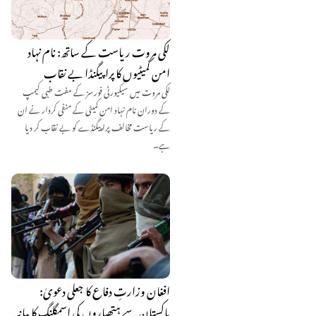
لکی مروت ریاست کے ساتھ: نام نہاد
امن کمیٹیوں کا پراپیگنڈا بے نقاب
لکی مروت میں سیکیورٹی فورسز کے مفت طبی کیمپ
کے دوران نام نہاد امن کمیٹی کے منفی کردار نے ان
کے ریاست مخالف پراپیگنڈے کو بے نقاب کر دیا
ہے۔
افغان وزارتِ دفاع کا جعلی دعویٰ:
پاکستان سے ہتھیاروں کی اسمگلنگ کا بیانیہ