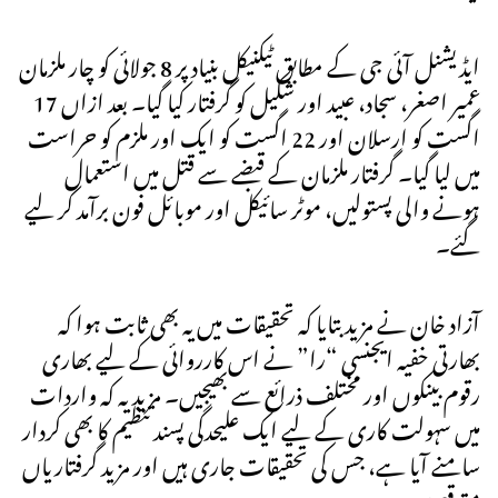
ایڈیشنل آئی جی کے مطابق ٹیکنیکل بنیاد پر 8 جولائی کو چار ملزمان
عمیر اصغر، سجاد، عبید اور شکیل کو گرفتار کیا گیا۔ بعد ازاں 17
اگست کو ارسلان اور 22 اگست کو ایک اور ملزم کو حراست
میں لیا گیا۔ گرفتار ملزمان کے قبضے سے قتل میں استعمال
ہونے والی پستولیں، موٹر سائیکل اور موبائل فون برآمد کر لیے
گئے۔
آزاد خان نے مزید بتایا کہ تحقیقات میں یہ بھی ثابت ہوا کہ
بھارتی خفیہ ایجنسی “را” نے اس کارروائی کے لیے بھاری
رقوم بینکوں اور مختلف ذرائع سے بھیجیں۔ مزید یہ کہ واردات
میں سہولت کاری کے لیے ایک علیحدگی پسند تنظیم کا بھی کردار
سامنے آیا ہے، جس کی تحقیقات جاری ہیں اور مزید گرفتاریاں
متوقع ہیں۔