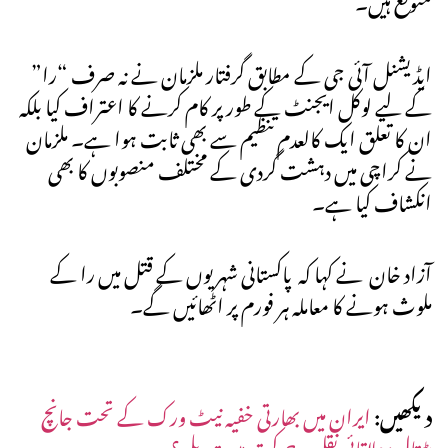
ایڈیشنل آئی جی کے مطابق گرفتار ملزمان نے نہ صرف “را”
کے لیے لوکل ایجنٹ کے طور پر کام کرنے کا اعتراف کیا بلکہ
ان کا تعلق ایک کالعدم تنظیم سے بھی ثابت ہوا ہے۔ ملزمان
نے کراچی میں دہشت گردی کے مختلف منصوبوں کا بھی
انکشاف کیا ہے۔
آزاد خان نے کہا کہ پاکستانی شہریوں کے قتل میں را کے
ملوث ہونے کا معاملہ ہر فورم پر اٹھائیں گے۔
دیکھیں:
ایران میں بھارتی خفیہ نیٹ ورک کے تحت جانچ
پڑتال: علاقائی نقل و حرکت میں تبدیلی؟