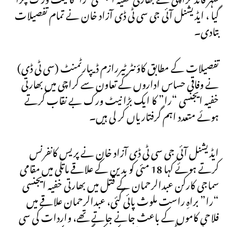
گیا ، ایڈیشنل آئی جی سی ٹی ڈی آزاد خان نے تمام تفصیلات
بتادی۔
تفصیلات کے مطابق کاؤنٹر ٹیررازم ڈیپارٹمنٹ (سی ٹی ڈی)
نے وفاقی حساس اداروں کے تعاون سے کراچی میں بھارتی
خفیہ ایجنسی “را” کا ایک بڑا نیٹ ورک بے نقاب کرتے
ہوئے متعدد اہم گرفتاریاں کر لی ہیں۔
ایڈیشنل آئی جی سی ٹی ڈی آزاد خان نے پریس کانفرنس
کرتے ہوئے کہا 18 مئی کو بدین کے علاقے ماتلی میں مقامی
سماجی کارکن عبدالرحمان کے قتل میں بھارتی خفیہ ایجنسی
“را” براہِ راست ملوث پائی گئی، عبدالرحمان علاقے میں
فلاحی کاموں کے باعث جانے جاتے تھے، واردات کی سی