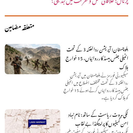
متعلقہ مضامین
بلوچستان: آپریشن ردالفتنہ 3 کے تحت
انٹیلی جنس بیسڈ کارروائیاں، 15 خوارج
ہلاک
سیکیورٹی فورسز نے بلوچستان میں آپریشن
ردالفتنہ 3 کے تحت مختلف اضلاع میں انٹیلی
جنس بیسڈ کارروائیاں کرتے ہوئے 15 خوارج
کو ہلاک کر دیا ہے۔
لکی مروت ریاست کے ساتھ: نام نہاد
امن کمیٹیوں کا پراپیگنڈا بے نقاب
لکی مروت میں سیکیورٹی فورسز کے مفت طبی