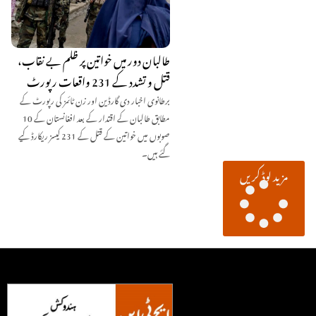
طالبان دور میں خواتین پر ظلم بے نقاب،
قتل و تشدد کے 231 واقعات رپورٹ
برطانوی اخبار دی گارڈین اور زن ٹائمز کی رپورٹ کے
مطابق طالبان کے اقتدار کے بعد افغانستان کے 10
صوبوں میں خواتین کے قتل کے 231 کیسز ریکارڈ کیے
گئے ہیں۔
مزید لوڈ کریں