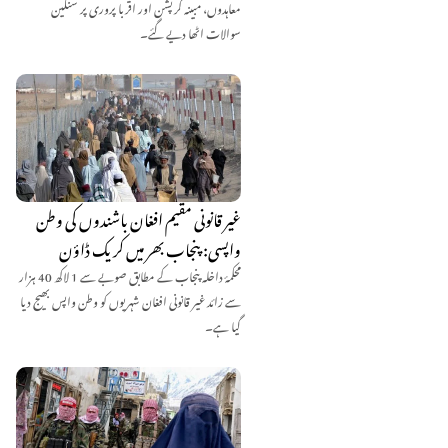
معاہدوں، مبینہ کرپشن اور اقربا پروری پر سنگین
سوالات اٹھا دیے گئے۔
غیر قانونی مقیم افغان باشندوں کی وطن
واپسی: پنجاب بھر میں کریک ڈاؤن
محکمۂ داخلہ پنجاب کے مطابق صوبے سے 1 لاکھ 40 ہزار
سے زائد غیر قانونی افغان شہریوں کو وطن واپس بھیج دیا
گیا ہے۔