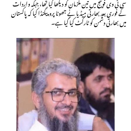
سی ٹی وی فوٹیج میں تین ملزمان کو دیکھا گیا تھا، جبکہ واردات
کے فوری بعد بھارتی میڈیا نے جھوٹا پروپیگنڈا کیا کہ پاکستان
میں بھارتی دشمن کو ٹارگٹ کیا گیا ہے۔