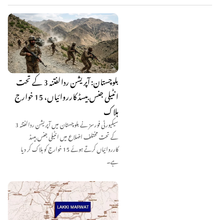
بلوچستان: آپریشن ردالفتنہ 3 کے تحت
انٹیلی جنس بیسڈ کارروائیاں، 15 خوارج
ہلاک
سیکیورٹی فورسز نے بلوچستان میں آپریشن ردالفتنہ 3
کے تحت مختلف اضلاع میں انٹیلی جنس بیسڈ
کارروائیاں کرتے ہوئے 15 خوارج کو ہلاک کر دیا
ہے۔