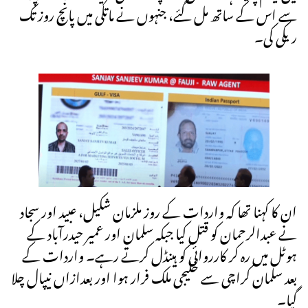
سے اس کے ساتھ مل گئے، جنہوں نے ماتلی میں پانچ روز تک
ریکی کی۔
ان کا کہنا تھا کہ واردات کے روز ملزمان شکیل، عبید اور سجاد
نے عبدالرحمان کو قتل کیا جبکہ سلمان اور عمیر حیدرآباد کے
ہوٹل میں رہ کر کارروائی کو ہینڈل کرتے رہے۔ واردات کے
بعد سلمان کراچی سے خلیجی ملک فرار ہوا اور بعدازاں نیپال چلا
گیا۔