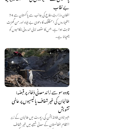
بے نقاب
افغان وزارتِ دفاع کی جانب سے پاکستان سے 74
ہتھیاروں کی اسمگلنگ کا دعویٰ بے بنیاد اور من گھڑت
ثابت ہوا ہے، جس کا مقصد اپنی اندرونی ناکامیوں کو
چھپانا ہے۔
چودہ سو سے زائد معدنی ذخائر پر قبضہ:
طالبان کی غیر شفاف پالیسیوں پر عالمی
تشویش
جیمز ٹاؤن فاؤنڈیشن کی رپورٹ میں طالبان کے زیرِ
انتظام افغانستان کے معدنی شعبے میں غیر شفاف