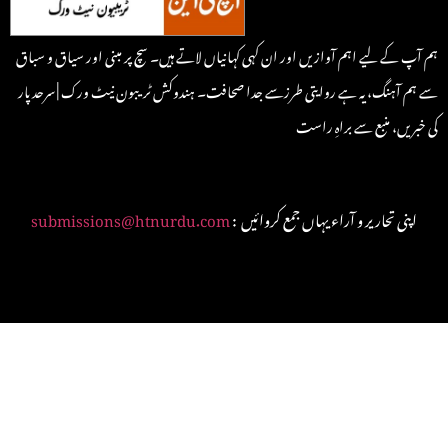
ہم آپ کے لیے اہم آوازیں اور ان کہی کہانیاں لاتے ہیں۔ سچ پر مبنی اور سیاق و سباق
سے ہم آہنگ، یہ ہے روایتی طرزسے جدا صحافت۔ ہندوکش ٹریبون نیٹ ورک | سرحد پار
کی خبریں، منبع سے براہِ راست
: اپنی تحاریر و آراء یہاں جمع کروائیں
submissions@htnurdu.com