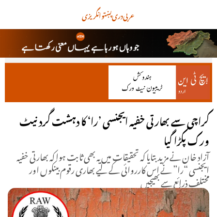
عربی
دری
پښتو
انگریزی
کراچی سے بھارتی خفیہ ایجنسی ’را‘ کا دہشت گرد نیٹ
ورک پکڑا گیا
آزاد خان نے مزید بتایا کہ تحقیقات میں یہ بھی ثابت ہوا کہ بھارتی خفیہ
ایجنسی “را” نے اس کارروائی کے لیے بھاری رقوم بینکوں اور
مختلف ذرائع سے بھیجیں