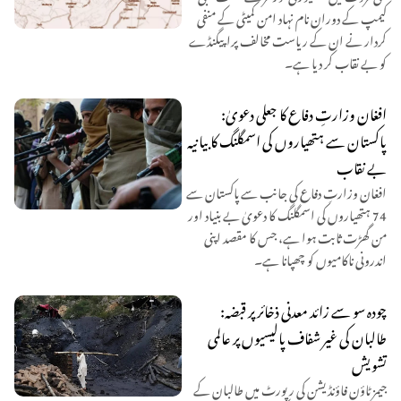
کیمپ کے دوران نام نہاد امن کمیٹی کے منفی
کردار نے ان کے ریاست مخالف پراپیگنڈے
کو بے نقاب کر دیا ہے۔
افغان وزارتِ دفاع کا جعلی دعویٰ:
پاکستان سے ہتھیاروں کی اسمگلنگ کا بیانیہ
بے نقاب
افغان وزارتِ دفاع کی جانب سے پاکستان سے
74 ہتھیاروں کی اسمگلنگ کا دعویٰ بے بنیاد اور
من گھڑت ثابت ہوا ہے، جس کا مقصد اپنی
اندرونی ناکامیوں کو چھپانا ہے۔
چودہ سو سے زائد معدنی ذخائر پر قبضہ:
طالبان کی غیر شفاف پالیسیوں پر عالمی
تشویش
جیمز ٹاؤن فاؤنڈیشن کی رپورٹ میں طالبان کے