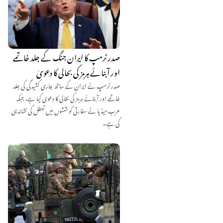
صدر ٹرمپ کا ایران جنگ کے جلد خاتمے
اور آبنائے ہرمز کی بحالی کا دعویٰ
صدر ٹرمپ نے ایران کے ساتھ جاری کشیدگی کی جلد
خاتمے اور آبنائے ہرمز کی بحالی کا دعویٰ کیا ہے، جبکہ
عرب میڈیا نے سفارتی کوششوں میں تعطل کی نشاندہی
کی ہے۔