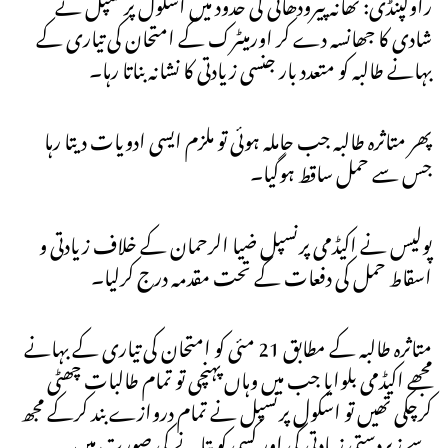
راولپنڈی: تھانہ پیرودھائی کی حدود میں اسکول پرنسپل نے
شادی کا جھانسہ دے کر اورمیٹرک کے امتحان کی تیاری کے
بہانے طالبہ کو متعدد بار جنسی زیادتی کا نشانہ بناتا رہا۔
پھر متاثرہ طالبہ جب حاملہ ہوئی تو ملزم ایسی ادویات دیتا رہا
جس سے حمل ساقط ہوگیا۔
پولیس نے اکیڈمی پرنسپل ضیا الرحمان کے خلاف زیادتی و
اسقاط حمل کی دفعات کے تحت مقدمہ درج کرلیا۔
متاثرہ طالبہ کے مطابق 21 مئی کو امتحان کی تیاری کے بہانے
مجھے اکیڈمی بلوایا جب میں وہاں پہنچی تو تمام طالبات چھٹی
کرچکی تھیں تو اسکول پرنسپل نے تمام دروازے بند کرکے مجھ
سے زبردستی زیادتی کی اور کسی کو بتانے کی صورت میں