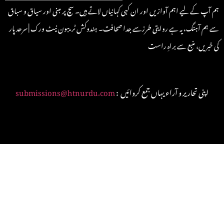
ہم آپ کے لیے اہم آوازیں اور ان کہی کہانیاں لاتے ہیں۔ سچ پر مبنی اور سیاق و سباق
سے ہم آہنگ، یہ ہے روایتی طرزسے جدا صحافت۔ ہندوکش ٹریبون نیٹ ورک | سرحد پار
کی خبریں، منبع سے براہِ راست
: اپنی تحاریر و آراء یہاں جمع کروائیں
submissions@htnurdu.com