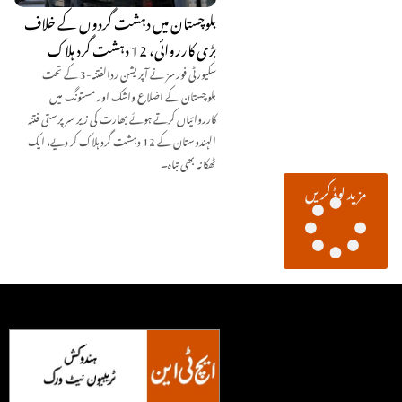
بلوچستان میں دہشت گردوں کے خلاف
بڑی کارروائی، 12 دہشت گرد ہلاک
سکیورٹی فورسز نے آپریشن ردالفتنہ-3 کے تحت
بلوچستان کے اضلاع واشک اور مستونگ میں
کارروائیاں کرتے ہوئے بھارت کی زیر سرپرستی فتنہ
الہندوستان کے 12 دہشت گرد ہلاک کر دیے، ایک
ٹھکانہ بھی تباہ۔
مزید لوڈ کریں