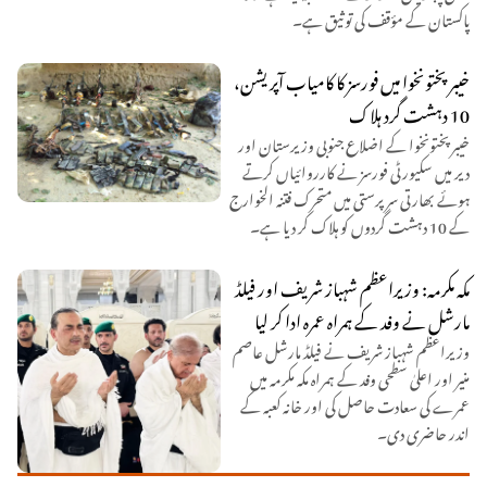
پاکستان کے مؤقف کی توثیق ہے۔
خیبرپختونخوا میں فورسز کا کامیاب آپریشن،
10 دہشت گرد ہلاک
خیبرپختونخوا کے اضلاع جنوبی وزیرستان اور
دیر میں سکیورٹی فورسز نے کارروائیاں کرتے
ہوئے بھارتی سرپرستی میں متحرک فتنہ الخوارج
کے 10 دہشت گردوں کو ہلاک کر دیا ہے۔
مکہ مکرمہ: وزیراعظم شہباز شریف اور فیلڈ
مارشل نے وفد کے ہمراہ عمرہ ادا کر لیا
وزیراعظم شہباز شریف نے فیلڈ مارشل عاصم
منیر اور اعلیٰ سطحی وفد کے ہمراہ مکہ مکرمہ میں
عمرے کی سعادت حاصل کی اور خانہ کعبہ کے
اندر حاضری دی۔