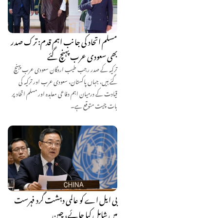
مسلم اتحاد کی جانب اہم قدم: ترک صدر
بھی سعودی عرب پہنچ گئے
ترکیہ کے صدر رجب طیب اردگان سعودی عرب پہنچ
گئے ہیں، جہاں پاکستان، سعودی عرب اور ترکیہ کی
قیادت کے درمیان اہم دفاعی معاہدہ اور مسلم اتحاد پر
بات چیت متوقع ہے۔
بی ایل اے کو عالمی دہشت گرد فہرست
میں شامل کیا جائے، چین