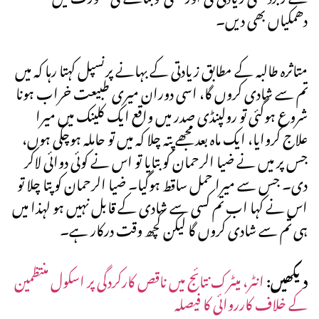
دھمکیاں بھی دیں۔
متاثرہ طالبہ کے مطابق زیادتی کے بہانے پرنسپل کہتا رہا کہ میں
تم سے شادی کروں گا، اسی دوران میری طبیعت خراب ہونا
شروع ہوگئی تو رولپنڈی صدر میں واقع ایک کلینک میں میرا
علاج کروایا، ایک ماہ بعد مجھے پتہ چلا کہ میں تو حاملہ ہوچکی ہوں،
جس پر میں نے ضیا الرحمان کو بتایا تو اس نے کوئی دوائی لاکر
دی۔ جس سے میرا حمل ساقط ہوگیا۔ ضیا الرحمان کو پتا چلا تو
اس نے کہا اب تم کسی سے شادی کے قابل نہیں ہو لہذا میں
ہی تم سے شادی کروں گا لیکن کچھ وقت درکار ہے۔
دیکھیں:
انٹر، میٹرک نتائج میں ناقص کارکردگی پر اسکول منتظمین
کے خلاف کارروائی کا فیصلہ