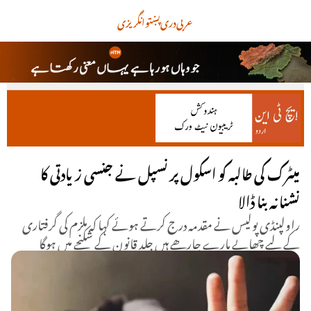
عربی
دری
پښتو
انگریزی
میٹرک کی طالبہ کو اسکول پرنسپل نے جنسی زیادتی کا
نشنانہ بنا ڈالا
راولپنڈی پولیس نے مقدمہ درج کرتے ہوئے کہا کہ ملزم کی گرفتاری
کے لیے چھاپے مارے جارھے ہیں جلد قانون کے شکنجے میں ہوگا