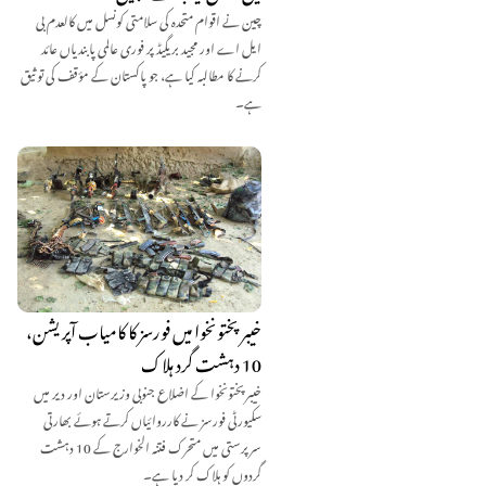
چین نے اقوام متحدہ کی سلامتی کونسل میں کالعدم بی
ایل اے اور مجید بریگیڈ پر فوری عالمی پابندیاں عائد
کرنے کا مطالبہ کیا ہے، جو پاکستان کے مؤقف کی توثیق
ہے۔
خیبرپختونخوا میں فورسز کا کامیاب آپریشن،
10 دہشت گرد ہلاک
خیبرپختونخوا کے اضلاع جنوبی وزیرستان اور دیر میں
سکیورٹی فورسز نے کارروائیاں کرتے ہوئے بھارتی
سرپرستی میں متحرک فتنہ الخوارج کے 10 دہشت
گردوں کو ہلاک کر دیا ہے۔