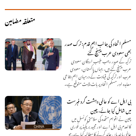
متعلقہ مضامین
مسلم اتحاد کی جانب اہم قدم: ترک صدر
بھی سعودی عرب پہنچ گئے
ترکیہ کے صدر رجب طیب اردگان سعودی
عرب پہنچ گئے ہیں، جہاں پاکستان، سعودی
عرب اور ترکیہ کی قیادت کے درمیان اہم دفاعی
معاہدہ اور مسلم اتحاد پر بات چیت متوقع ہے۔
بی ایل اے کو عالمی دہشت گرد فہرست
میں شامل کیا جائے، چین
چین نے اقوام متحدہ کی سلامتی کونسل میں
کالعدم بی ایل اے اور مجید بریگیڈ پر فوری
عالمی پابندیاں عائد کرنے کا مطالبہ کیا ہے، جو