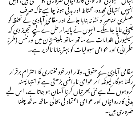
انہیں انتہائی محدود، محتاط اور ہدفی ہونا چاہیے تاکہ صرف
عسکری عناصر کو نشانہ بنایا جائے اور مقامی آبادی کے تحفظ کو
یقینی بنایا جا سکے۔ انہوں نے پائیدار حل کے لیے تجویز دی کہ
سیکیورٹی اقدامات کے ساتھ ساتھ بلوچستان میں گورننس (طرزِ
حکمرانی) اور عوامی سہولیات کو بہتر بنانا ناگزیر ہے۔
مقامی آبادی کے حقوق، وقار اور خود مختاری کا احترام برقرار
رکھنا ہوگا، کیونکہ اگر عوامی ناراضی بڑھتی ہے تو انتہا پسند
گروہوں کے لیے نئی بھرتیاں کرنا آسان ہو جاتا ہے، اس لیے
ہدفی کارروائیاں اور عوامی اعتماد کی بحالی ساتھ ساتھ چلنا
ضروری ہیں۔