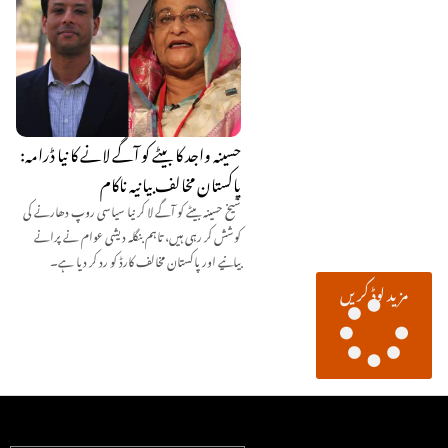
حسینہ واجد کا بیٹے کو آگے لانے کا نیا ڈرامہ:
پاکستان مخالف بیانیہ ناکام
شیخ حسینہ بیٹے کو آگے لا کر نیا سیاسی روپ دھارنے کی
کوشش کر رہی ہیں، تاہم بنگلہ دیشی عوام نے پرانے
بیانیے اور پاکستان مخالف کارڈ کو رد کر دیا ہے۔
مزید لوڈ کریں