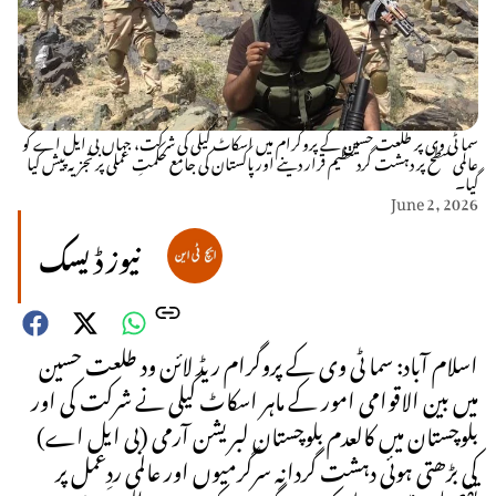
سما ٹی وی پر طلعت حسین کے پروگرام میں اسکاٹ کیلی کی شرکت، جہاں بی ایل اے کو
عالمی سطح پر دہشت گرد تنظیم قرار دینے اور پاکستان کی جامع حکمتِ عملی پر تجزیہ پیش کیا
گیا۔
June 2, 2026
نیوز ڈیسک
اسلام آباد: سما ٹی وی کے پروگرام ریڈ لائن ود طلعت حسین
میں بین الاقوامی امور کے ماہر اسکاٹ کیلی نے شرکت کی اور
بلوچستان میں کالعدم بلوچستان لبریشن آرمی (بی ایل اے)
کی بڑھتی ہوئی دہشت گردانہ سرگرمیوں اور عالمی ردِعمل پر