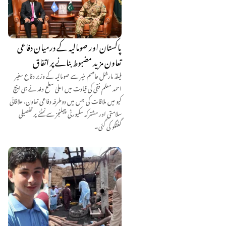
پاکستان اور صومالیہ کے درمیان دفاعی
تعاون مزید مضبوط بنانے پر اتفاق
فیلڈ مارشل عاصم منیر سے صومالیہ کے وزیر دفاع سفیر
احمد معلم فقی کی قیادت میں اعلیٰ سطح وفد نے جی ایچ
کیو میں ملاقات کی جس میں دوطرفہ دفاعی تعاون، علاقائی
سلامتی اور مشترکہ سکیورٹی چیلنجز سے نمٹنے پر تفصیلی
گفتگو کی گئی۔