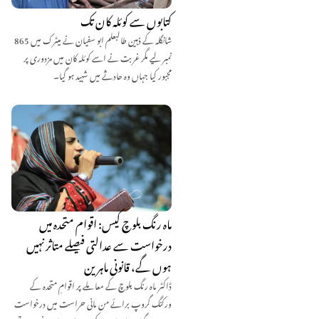
کتابوں سے کوئلہ کان تک
شانگلہ کے ذہین طالبعلم ابو سفیان نے میٹرک میں 865
نمبر لیے مگر غربت نے اسے کوئلہ کان میں مزدوری پر
مجبور کیا جہاں وہ حادثے میں شہید ہو گیا۔
ماہ رنگ بلوچ کیس: اقوام متحدہ میں
درخواست سے عدالتی فیصلے متاثر نہیں
ہوں گے، قانونی ماہرین
ڈاکٹر ماہ رنگ بلوچ کے معاملے پر اقوامِ متحدہ کے
ورکنگ گروپ برائے من مانی حراست میں درخواست