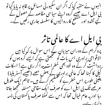
انہوں نے متنبہ کیا کہ اگر ان سکیورٹی مسائل پر قابو نہ پایا گیا تو
بی ایل اے جیسے گروہ اپنے سیاسی مقاصد کے حصول کے
لیے تشدد اور مسلح کارروائیوں کا سلسلہ جاری رکھیں گے۔
بی ایل اے کا عالمی تاثر
پروگرام کے دوران میزبان کے اس سوال پر کہ کیا بین
الاقوامی برادری اس بات کو سمجھتی ہے کہ ایسے گروہوں کو
برداشت کر کے وہ خود بھی خطرات پیدا کر رہی ہے؟ اسکاٹ
کیلی کا کہنا تھا کہ عالمی برادری کے بعض حصے (جیسے آسٹریلیا)
یقینی طور پر اس خطرے کو تسلیم کرتے ہیں۔ تاہم ایک طویل
عرصے تک بی ایل اے کو صرف ایک مقامی مسئلہ سمجھا جاتا
رہا اور یہ عام خیال تھا کہ اس سے نمٹنا صرف پاکستان کی ذمہ
داری ہے۔