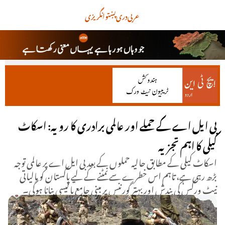
عربی
دری
پښتو
انگریزی
بی ایل اے کے حملے اور عالمی برادری کا رویہ: اسکاٹ
کیلی کا اہم تجزیہ
اسکاٹ کیلی کے مطابق حالیہ حملوں کے بعد بی ایل اے پر عالمی توجہ
بڑھ رہی ہے، تاہم اس خطرے سے نمٹنے کے لیے پاکستان کو مالیاتی
نیٹ ورکس کی بندش اور بہتر گورننس پر مبنی جامع پالیسی بنانا ہوگی۔