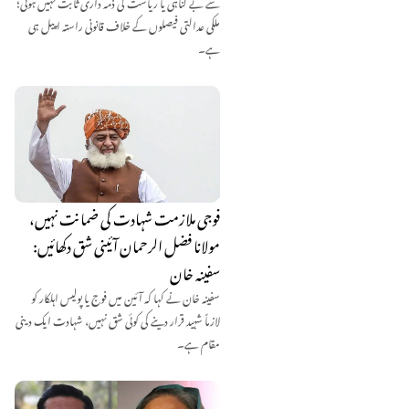
سے بے گناہی یا ریاست کی ذمہ داری ثابت نہیں ہوتی؛
ملکی عدالتی فیصلوں کے خلاف قانونی راستہ اپیل ہی
ہے۔
فوجی ملازمت شہادت کی ضمانت نہیں،
مولانا فضل الرحمان آئینی شق دکھائیں:
سفینہ خان
سفینہ خان نے کہا کہ آئین میں فوج یا پولیس اہلکار کو
لازماً شہید قرار دینے کی کوئی شق نہیں، شہادت ایک دینی
مقام ہے۔