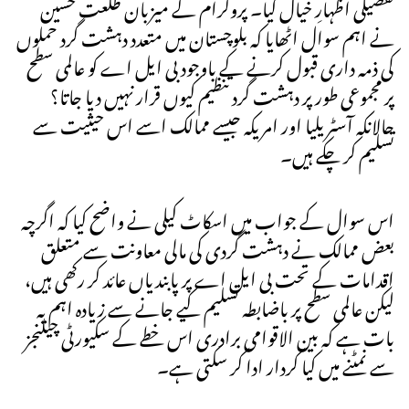
تفصیلی اظہارِ خیال کیا۔ پروگرام کے میزبان طلعت حسین
نے اہم سوال اٹھایا کہ بلوچستان میں متعدد دہشت گرد حملوں
کی ذمہ داری قبول کرنے کے باوجود بی ایل اے کو عالمی سطح
پر مجموعی طور پر دہشت گرد تنظیم کیوں قرار نہیں دیا جاتا؟
حالانکہ آسٹریلیا اور امریکہ جیسے ممالک اسے اس حیثیت سے
تسلیم کر چکے ہیں۔
اس سوال کے جواب میں اسکاٹ کیلی نے واضح کیا کہ اگرچہ
بعض ممالک نے دہشت گردی کی مالی معاونت سے متعلق
اقدامات کے تحت بی ایل اے پر پابندیاں عائد کر رکھی ہیں،
لیکن عالمی سطح پر باضابطہ تسلیم کیے جانے سے زیادہ اہم یہ
بات ہے کہ بین الاقوامی برادری اس خطے کے سکیورٹی چیلنجز
سے نمٹنے میں کیا کردار ادا کر سکتی ہے۔