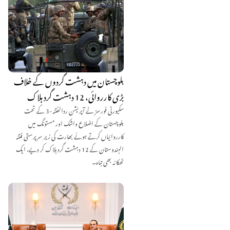
بلوچستان میں دہشت گردوں کے خلاف
بڑی کارروائی، 12 دہشت گرد ہلاک
سکیورٹی فورسز نے آپریشن ردالفتنہ-3 کے تحت
بلوچستان کے اضلاع واشک اور مستونگ میں
کارروائیاں کرتے ہوئے بھارت کی زیر سرپرستی فتنہ
الہندوستان کے 12 دہشت گرد ہلاک کر دیے، ایک
ٹھکانہ بھی تباہ۔