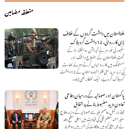
متعلقہ مضامین
بلوچستان میں دہشت گردوں کے خلاف
بڑی کارروائی، 12 دہشت گرد ہلاک
سکیورٹی فورسز نے آپریشن ردالفتنہ-3 کے
تحت بلوچستان کے اضلاع واشک اور
مستونگ میں کارروائیاں کرتے ہوئے بھارت
کی زیر سرپرستی فتنہ الہندوستان کے 12 دہشت
گرد ہلاک کر دیے، ایک ٹھکانہ بھی تباہ۔
پاکستان اور صومالیہ کے درمیان دفاعی
تعاون مزید مضبوط بنانے پر اتفاق
فیلڈ مارشل عاصم منیر سے صومالیہ کے وزیر دفاع
سفیر احمد معلم فقی کی قیادت میں اعلیٰ سطح وفد
نے جی ایچ کیو میں ملاقات کی جس میں دوطرفہ