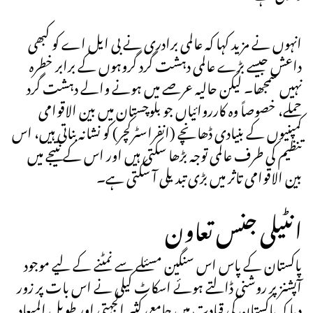
انہوں نے مزید کہا کہ عالمی برادری نے بی ایل اے کو کبھی
داعش جیسے بڑے عالمی دہشت گرد گروہوں کے برابر خطرہ
نہیں سمجھا۔ لیکن حالیہ عرصے میں ہونے والے دہشت گرد
حملے، خصوصاً وہ کارروائیاں جو بلوچستان میں بین الاقوامی
کمپنیوں کے بنیادی ڈھانچے (انفراسٹرکچر) کو نشانہ بناتی ہیں، اس
تنظیم کی طرف عالمی توجہ بڑھا سکتی ہیں اور اس کے نتیجے میں
بین الاقوامی تاثر میں بڑی تبدیلی آ سکتی ہے۔
انٹیلی جنس تعاون
پاکستان کے پاس اس سنگین مسئلے سے نمٹنے کے لیے موجود
آپشنز پر روشنی ڈالتے ہوئے اسکاٹ کیلی نے اس بات پر زور
دیا کہ پاکستان کی قیادت میں جامع، کثیر الجہتی اور طویل المیعاد