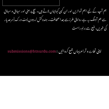
ہم آپ کے لیے اہم آوازیں اور ان کہی کہانیاں لاتے ہیں۔ سچ پر مبنی اور سیاق و سباق
سے ہم آہنگ، یہ ہے روایتی طرزسے جدا صحافت۔ ہندوکش ٹریبون نیٹ ورک | سرحد پار
کی خبریں، منبع سے براہِ راست
: اپنی تحاریر و آراء یہاں جمع کروائیں
submissions@htnurdu.com