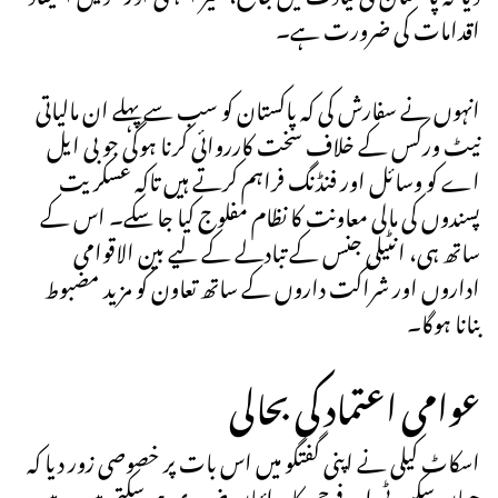
اقدامات کی ضرورت ہے۔
انہوں نے سفارش کی کہ پاکستان کو سب سے پہلے ان مالیاتی
نیٹ ورکس کے خلاف سخت کارروائی کرنا ہوگی جو بی ایل
اے کو وسائل اور فنڈنگ فراہم کرتے ہیں تاکہ عسکریت
پسندوں کی مالی معاونت کا نظام مفلوج کیا جا سکے۔ اس کے
ساتھ ہی، انٹیلی جنس کے تبادلے کے لیے بین الاقوامی
اداروں اور شراکت داروں کے ساتھ تعاون کو مزید مضبوط
بنانا ہوگا۔
عوامی اعتماد کی بحالی
اسکاٹ کیلی نے اپنی گفتگو میں اس بات پر خصوصی زور دیا کہ
جہاں سکیورٹی اور فوجی کاروائیاں ضروری ہو سکتی ہیں، وہیں