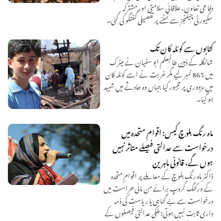
دفاعی تعاون، علاقائی سلامتی اور مشترکہ
سکیورٹی چیلنجز سے نمٹنے پر تفصیلی گفتگو کی گئی۔
کتابوں سے کوئلہ کان تک
شانگلہ کے ذہین طالبعلم ابو سفیان نے میٹرک
میں 865 نمبر لیے مگر غربت نے اسے کوئلہ کان
میں مزدوری پر مجبور کیا جہاں وہ حادثے میں شہید
ہو گیا۔
ماہ رنگ بلوچ کیس: اقوام متحدہ میں
درخواست سے عدالتی فیصلے متاثر نہیں
ہوں گے، قانونی ماہرین
ڈاکٹر ماہ رنگ بلوچ کے معاملے پر اقوامِ متحدہ
کے ورکنگ گروپ برائے من مانی حراست میں
درخواست سے بے گناہی یا ریاست کی ذمہ
داری ثابت نہیں ہوتی؛ ملکی عدالتی فیصلوں کے