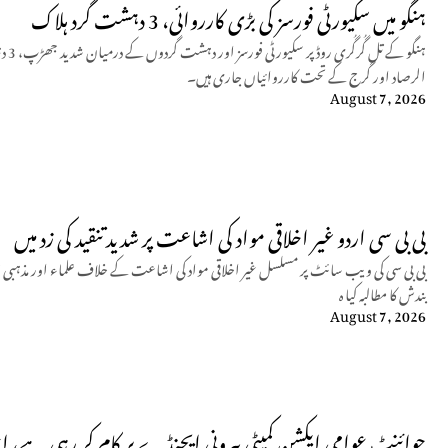
ہنگو میں سکیورٹی فورسز کی بڑی کارروائی، 3 دہشت گرد ہلاک
ہنگو
الرصاد اور گرج کے تحت کارروائیاں جاری ہیں۔
August 7, 2026
بی بی سی اردو غیر اخلاقی مواد کی اشاعت پر شدید تنقید کی زد میں
بی بی سی کی ویب سائٹ پر مسلسل غیر اخلاقی مواد کی اشاعت کے خلاف علماء اور مذہبی 
بندش کا مطالبہ کیا ہ
August 7, 2026
جوائنٹ عوامی ایکشن کمیٹی بیرونی ایجنڈے پر کام کر رہی ہے، ا