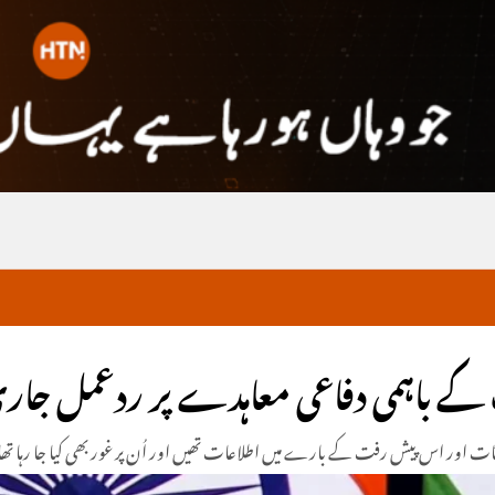
 باہمی دفاعی معاہدے پر ردعمل جاری 
قات اور اس پیش رفت کے بارے میں اطلاعات تھیں اور اُن پر غور بھی کیا جا رہا تھ