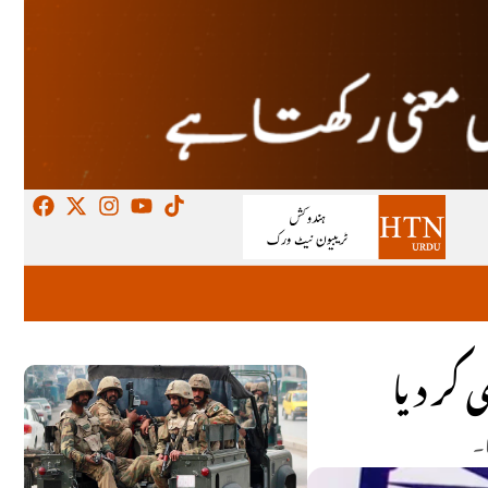
کر دیا
ا۔