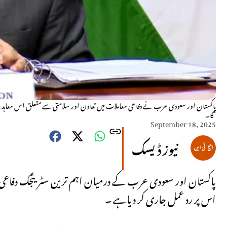
پاکستان اور سعودی عرب نے دفاعی معاملات میں تعاون اور سلامتی سے متعلق اس معاہ
گا۔‘
September 18, 2025
نیوز ڈیسک
پاکستان اور سعودی عرب کے درمیان اہم ترین سٹریٹجک دفاعی 
اس پر رد عمل جاری کر دیاہے ۔