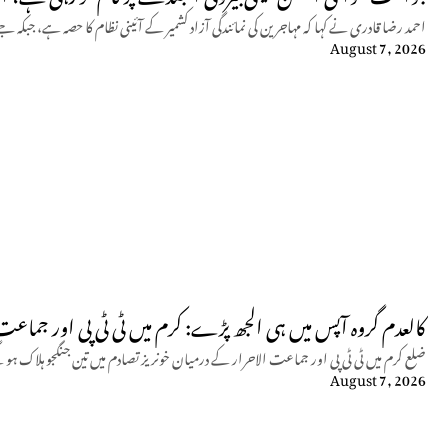
احمد رضا قادری نے کہا کہ مہاجرین کی نمائندگی آزاد کشمیر کے آئینی نظام کا حصہ ہے، 
August 7, 2026
کالعدم گروہ آپس میں ہی الجھ پڑے: کرم میں ٹی ٹی پی اور جماعت الاحرار
ضلع کرم میں ٹی ٹی پی اور جماعت الاحرار کے درمیان خونریز تصادم میں تین جنگجو ہلاک ہو
August 7, 2026