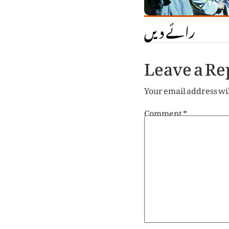
رائے دیں
Leave a Re
Your email address wil
Comment
*