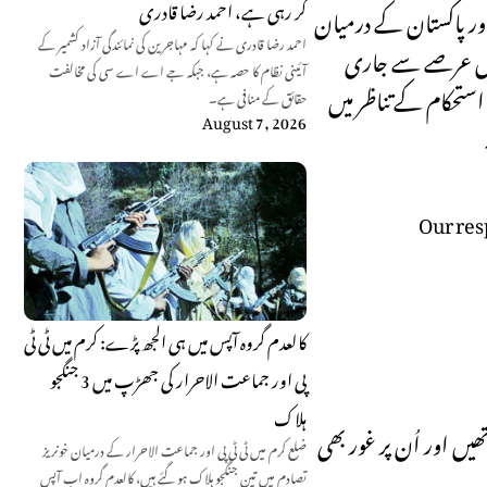
کر رہی ہے، احمد رضا قادری
ور پاکستان کے درمیان
احمد رضا قادری نے کہا کہ مہاجرین کی نمائندگی آزاد کشمیر کے
طویل عرصے سے جاری
آئینی نظام کا حصہ ہے، جبکہ جے اے اے سی کی مخالفت
ستحکام کے تناظر میں
حقائق کے منافی ہے۔
August 7, 2026
Our res
کالعدم گروہ آپس میں ہی الجھ پڑے: کرم میں ٹی ٹی
پی اور جماعت الاحرار کی جھڑپ میں 3 جنگجو
ہلاک
ں اور اُن پر غور بھی
ضلع کرم میں ٹی ٹی پی اور جماعت الاحرار کے درمیان خونریز
تصادم میں تین جنگجو ہلاک ہو گئے ہیں، کالعدم گروہ اب آپس