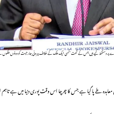
دے پر دستخط کیے ہیں جس کے تحت ’کسی ایک ملک کے خلاف بیرونی جارحیت کو دونوں ملکوں 
معاہدہ طے پا گیا ہے جس کا چرچا اس وقت پوری دنیا میں ہے تا