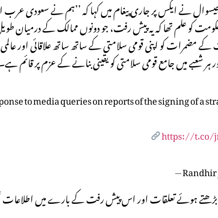
یسوال نے ایکس پر جاری پیغام میں کہا کہ ’’ہم نے سعودی عرب ا
، حکومت کو علم تھا کہ یہ پیش رفت، جو دونوں ممالک کے درمیان 
ے مضمرات کو اپنی قومی سلامتی کے ساتھ ساتھ علاقائی اور عالمی ا
 شعبے میں جامع قومی سلامتی کو یقینی بنانے کے عزم پر قائم ہے۔
ponse to media queries on reports of the signing of a s
https://t.co/
— Randhir
ن بڑھتے ہوئے تعلقات اور اس پیش رفت کے بارے میں اطلاعات تھی