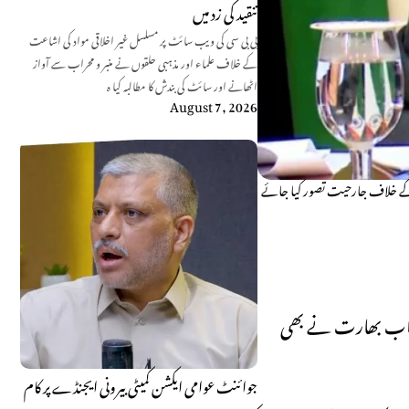
تنقید کی زد میں
بی بی سی کی ویب سائٹ پر مسلسل غیر اخلاقی مواد کی اشاعت
کے خلاف علماء اور مذہبی حلقوں نے منبر و محراب سے آواز
اٹھانے اور سائٹ کی بندش کا مطالبہ کیا ہ
August 7, 2026
کے خلاف جارحیت تصور کیا جائے
ہم اب بھارت نے بھی
جوائنٹ عوامی ایکشن کمیٹی بیرونی ایجنڈے پر کام