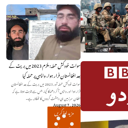
سوات خودکش حملہ: ملزم 2023 میں بریت کے
بعد افغانستان فرار ہوا، واپسی پر حملہ کیا
سوات خودکش حملہ آور 2023 میں بریت کے بعد افغانستان
فرار ہوا اور واپس آ کر دھماکا کیا، جس سے ثابت ہوتا ہے کہ
افغان سرزمین ہی دہشت گردوں کا ٹھکانہ ہے۔
August 7, 2026
مزید لوڈ کریں