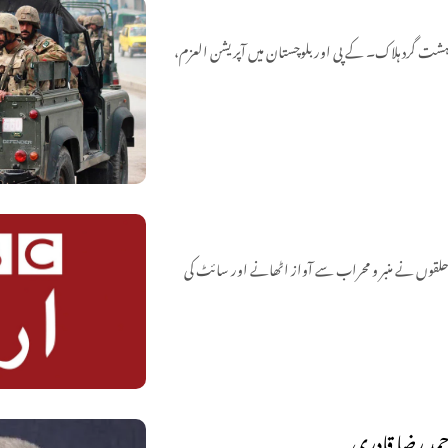
 کے تل گُرگُری روڈ پر سکیورٹی فورسز اور دہشت گردوں کے درمیان شدید جھڑپ، 3 دہشت گرد ہلاک۔ کے پی اور بلوچستان میں آپریشن العزم،
حلقوں نے منبر و محراب سے آواز اٹھانے اور سائٹ کی
حمد رضا قادری