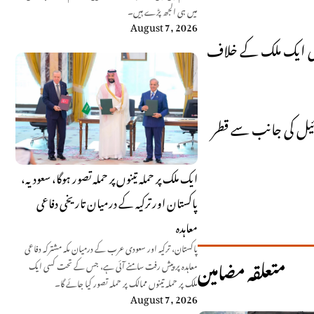
میں ہی الجھ پڑے ہیں۔
August 7, 2026
سی ایک ملک کے خلاف
یل کی جانب سے قطر
ایک ملک پر حملہ تینوں پر حملہ تصور ہوگا، سعودیہ،
پاکستان اور ترکیہ کے درمیان تاریخی دفاعی
معاہدہ
پاکستان، ترکیہ اور سعودی عرب کے درمیان مکہ مشترکہ دفاعی
متعلقہ مضامین
معاہدہ پر پیش رفت سامنے آئی ہے، جس کے تحت کسی ایک
ملک پر حملہ تینوں ممالک پر حملہ تصور کیا جائے گا۔
August 7, 2026