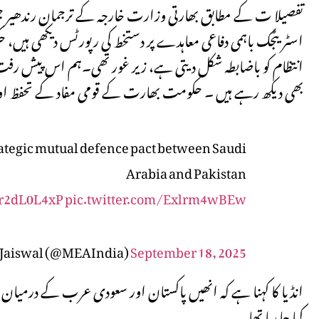
تفصیلا ت کے مطابق بھارتی وزارت خارجہ کے ترجمان رندھیر ج
اسٹریٹجک باہمی دفاعی معاہدے پر دستخط کی رپورٹس دیکھی ہیں
انتظام کو باضابطہ شکل دیتی ہے، زیر غور تھی۔ہم اس پیش رفت ک
بھی دیکھ رہے ہیں ۔ حکومت بھارت کے قومی مفاد کے تحفظ اور ہر
trategic mutual defence pact between Saudi
Arabia and Pakistan
jr2dL0L4xP
pic.twitter.com/Exlrm4wBEw
 Jaiswal (@MEAIndia)
September 18, 2025
انڈیا کا کہنا ہے کہ انھیں پاکستان اور سعودی عرب کے درمیا
کیا جا رہا تھا۔