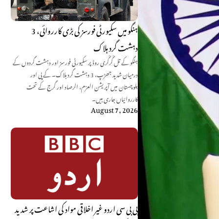
ہنگو میں سکیورٹی فورسز کی بڑی کارروائی، 3
دہشت گرد ہلاک
ہنگو کے تل گُرگُری روڈ پر سکیورٹی فورسز اور دہشت گردوں کے
درمیان شدید جھڑپ، 3 دہشت گرد ہلاک۔ کے پی اور
بلوچستان میں آپریشن العزم، الرصاد اور گرج کے تحت
کارروائیاں جاری ہیں۔
August 7, 2026
بی بی سی اردو غیر اخلاقی مواد کی اشاعت پر شدید