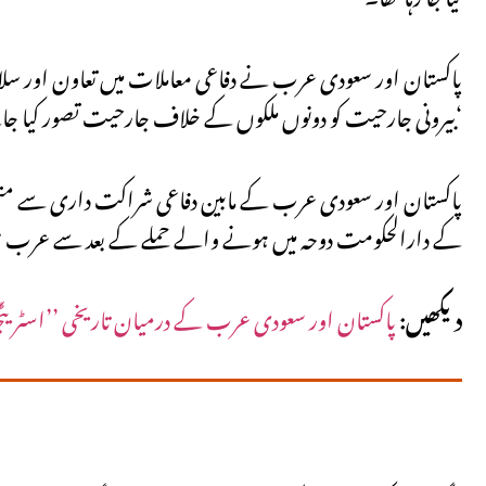
پاکستان اور سعودی عرب نے دفاعی معاملات میں تعاون اور 
بیرونی جارحیت کو دونوں ملکوں کے خلاف جارحیت تصور کیا جائے گا۔‘
پاکستان اور سعودی عرب کے مابین دفاعی شراکت داری سے مت
کے دارالحکومت دوحہ میں ہونے والے حملے کے بعد سے عرب مم
دیکھیں:
پاکستان اور سعودی عرب کے درمیان تاریخی ’’اسٹریٹجک 