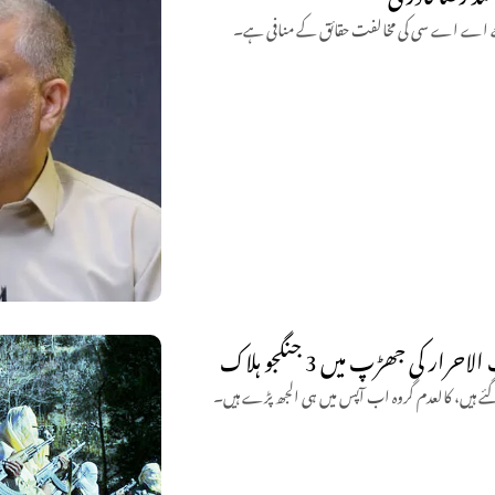
جبکہ جے اے اے سی کی مخالفت حقائق کے منافی ہے۔
 کی جھڑپ میں 3 جنگجو ہلاک
 گئے ہیں، کالعدم گروہ اب آپس میں ہی الجھ پڑے ہیں۔