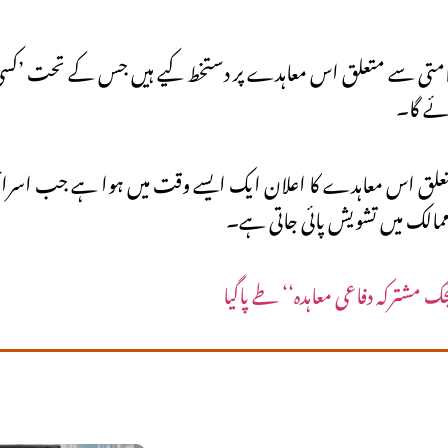
سلامتی سے متعلق اس معاہدے پر دستخط کیے ہیں جس کے تحت ’ک
علق اس معاہدے کا اعلان ایک ایسے وقت میں ہوا ہے جب اسرائ
الک میں تشویش پائی جاتی ہے۔
مشترکہ دفاعی معاہدہ‘‘ طے پاگیا