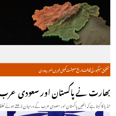
تحقیق
سیکیورٹی
ثقافت
تاریخ
معیشت
کھیل
خبریں
العربية
دری
بھارت نے پاکستان اور سعودی عرب کے
انڈیا کا کہنا ہے کہ انھیں پاکستان اور سعودی عرب کے درمیان بڑھتے ہوئے تعل