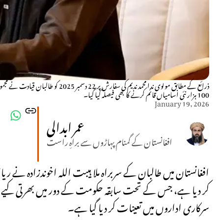
100 ہزار نئی اسامیاں قائم کرنے کا بھی فیصلہ کیا گیا۔
January 19, 2026
عمر ابدالی
افغانستان کے گمنام پہاڑوں سے براہِ راست
افغانستان میں طالبان کے سربراہ ملا ہیبت اللہ اخوندزادہ نے ریا
سرکاری اداروں میں تعینات کر دیا گیا ہے۔