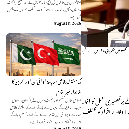
افغانستان میں طالبان کی پانچ سالہ حکمرانی کے بعد مسلح مزاحمت
بدخشاں، پنجشیر، قندھار اور ہلمند سمیت مختلف صوبوں تک پھیل
گئی ہے۔
August 8, 2026
، جبکہ اس کے ساتھ ہی طالبان کے مخصوص نظریاتی مدارس کے لیے
مکہ مشترکہ دفاعی معاہدہ: او آئی سی اور بحرین کا
شاندار خیر مقدم
 پر تطہیری عمل کا آغاز
اسلامی تعاون تنظیم اور مملکتِ بحرین نے پاکستان، سعودی
عرب اور ترکیہ کے درمیان طے پانے والے مکہ مشترکہ دفاعی
کر دیا ہے، جس کے تحت سابقہ حکومت کے دور میں بھرتی کیے گئے 1,136 سرکاری ملازمین کو برطرف جبکہ طالبان سے وابستہ 1,555 وفادار افراد کو مختلف
معاہدے کا پرجوش خیرمقدم کرتے ہوئے اسے مسلم دنیا کے
امن و استحکام کا بنیادی ستون قرار دیا ہے۔
August 8, 2026