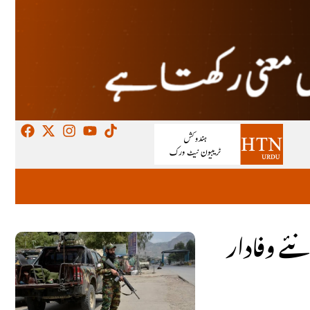
ی بڑے پیمانے پر اکھاڑ پچھاڑ: 1,136 سرکاری ملازمین برطرف، 1,555 نئے وفادار