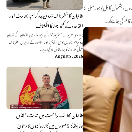
کے تعلیمی اداروں، بشمول کابل یونیورسٹی، کا
طالبان کا خطرناک ڈرون پروگرام، بھارت اور
قائم کی جا سکے۔
القاعدہ کے گٹھ جوڑ کا انکشاف
برطانوی جریدے ‘انڈیپنڈنٹ’ کی رپورٹ میں طالبان کے ڈرون
پروگرام، بھارتی فوجی انجینئرز اور القاعدہ کے درمیان خطرناک
تکنیکی گٹھ جوڑ کا پردہ فاش ہو گیا ہے۔
August 8, 2026
طالبان مخالف مزاحمت میں شدت، افغان
یونائیٹڈ کا 5 صوبوں میں کارروائیوں کا دعویٰ