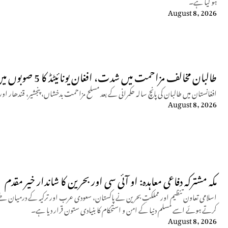
ہو گیا ہے۔
August 8, 2026
طالبان مخالف مزاحمت میں شدت، افغان یونائیٹڈ کا 5 صوبوں میں کارروائیوں کا دعویٰ
افغانستان میں طالبان کی پانچ سالہ حکمرانی کے بعد مسلح مزاحمت بدخشاں، پنجشیر، قندھار
August 8, 2026
مکہ مشترکہ دفاعی معاہدہ: او آئی سی اور بحرین کا شاندار خیر مقدم
اسلامی تعاون تنظیم اور مملکتِ بحرین نے پاکستان، سعودی عرب اور ترکیہ کے درمیان طے 
کرتے ہوئے اسے مسلم دنیا کے امن و استحکام کا بنیادی ستون قرار دیا ہے۔
August 8, 2026