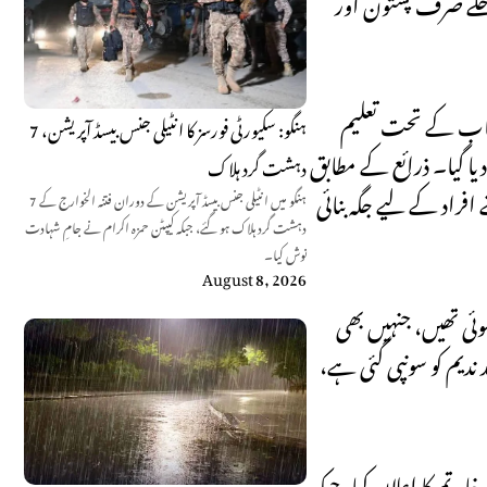
داخلے صرف پشتون اور
 افراد کو، جو اس مخصوص نصاب کے تحت تعلیم
ہنگو: سکیورٹی فورسز کا انٹیلی جنس بیسڈ آپریشن، 7
لازمین کو ملازمتوں سے فارغ کر دیا گیا۔ ذرائع کے مطابق
دہشت گرد ہلاک
افراد کے لیے جگہ بنائی
ہنگو میں انٹیلی جنس بیسڈ آپریشن کے دوران فتنہ الخوارج کے 7
دہشت گرد ہلاک ہو گئے، جبکہ کیپٹن حمزہ اکرام نے جامِ شہادت
نوش کیا۔
August 8, 2026
وئی تھیں، جنہیں بھی
 ندیم کو سونپی گئی ہے،
نے مجموعی طور پر 90 ہزار سرکاری اسامیوں کے خاتمے کا اعلان کیا، جبکہ