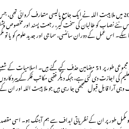
ذرائع کے مطابق طالبان کے اقتدار میں آنے کے بعد جنوری 2022 میں ملا ہیبت اللہ نے ایک جامع پالیسی مت
یا۔ اس نئے نصاب کو طالبان کی سخت گیر، رجعت پسند اور مخصوص 
ا سکے۔ اس عمل کے دوران سائنسی، سماجی اور جدید علوم کو یا تو مکمل ط
ذرائع کا کہنا ہے کہ دری، پشتو اور سماجی علوم کی درسی کتب سے مجموعی طور پر 51 مضامین حذف کیے گ
یم کی اجازت دی گئی ہے، جبکہ دیگر فقہی مکاتب فکر کے پیروکارو
 وہی آرا قابل قبول سمجھی جا رہی ہیں جو ملا ہیبت اللہ اور ان ک
ہے جو مکمل طور پر ان کے نظریاتی اہداف سے ہم آہنگ ہو۔ اسی مق