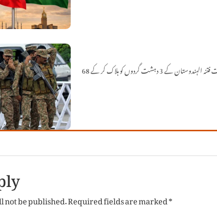
سیکیورٹی فورسز نے بلوچستان کے علاقے کمبیلہ اور عاصم آباد میں آپریشن رَد الفتنہ 3 کے تحت فتنہ الہندوستان کے 3 دہشت گردوں کو ہلاک کر کے 68
ply
l not be published.
Required fields are marked
*