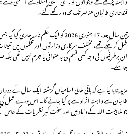
وابستہ پڑھے لکھے نوجوانوں کو رسمی تعلیمی اسناد سے استثنیٰ دی
قندھاری طالبان عناصر تک محدود رکھے گئے۔
ان برطرفیوں کی وجہ کسی قسم کی بدعنوانی یا جرم نہیں تھی بلکہ 
جا سکے۔
مزید بتایا گیا ہے کہ باقی خالی اسامیاں گزشتہ ایک سال کے دوران
طالبان سے وابستہ افراد سے پُر کیا جائے گا۔ اس پورے عمل کی نگرا
جو ملا ہیبت اللہ کے داماد ہیں اور سخت گیر نظریات کے حامل س