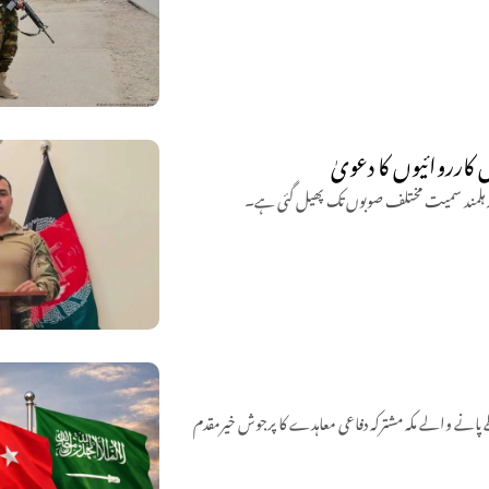
 اور ہلمند سمیت مختلف صوبوں تک پھیل گئی ہے۔
پانے والے مکہ مشترکہ دفاعی معاہدے کا پرجوش خیرمقدم