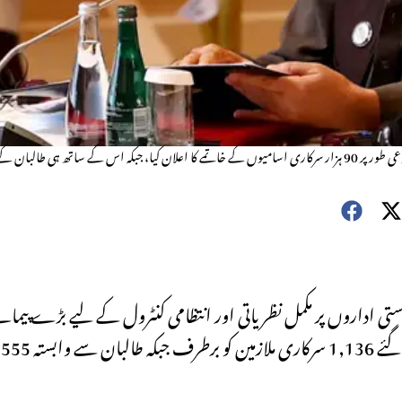
ذرائع کے مطابق مولوی ندا محمد ندیم کی سفارش پر 22 دسمبر 2025 کو طالبان قیادت نے مجموعی طور پر 90 ہزار سرکاری اسامیوں کے خاتمے کا اعلان کیا
ستی اداروں پر مکمل نظریاتی اور انتظامی کنٹرول کے لیے بڑے پیمانے