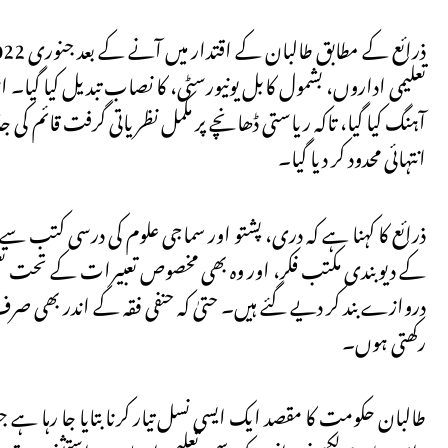
تعلیمی اداروں، بشمول کابل یونیورسٹی، کا نصاب تبدیل کیا گ
آہنگ کیا گیا، تاکہ ریاستی ڈھانچے پر مکمل نظریاتی گرفت قائم کی ج
انتہائی محدود کر دیا گیا۔
کے دیوبندی مکتب فکر، اور وہ بھی مخصوص تعبیرات کے تحت تعل
دروازے بند کر دیے گئے ہیں۔ حتیٰ کہ حنفی فقہ کے اندر بھی صرف
رکھتی ہوں۔
طالبان حکومت کا مقصد ایک ایسی نسل تیار کرنا بتایا جا رہا 