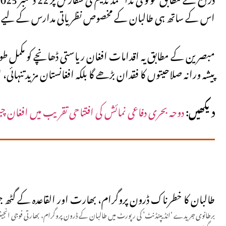
اس کے ساتھ ہی طالبان کے مخصوص نظریاتی مدارس کے لیے 100 ہزار نئی اسامیاں قائم کرنے کا بھی فیصلہ کیا گیا۔
مبصرین کے مطابق یہ اقدامات افغان ریاستی ڈھانچے کو مکمل طور
پیشہ ورانہ صلاحیتوں کا فقدان بڑھے گا بلکہ افغانستان مزید تنہائ
دیکھیں:
دوحہ بحری دفاعی نمائش کی افتتاحی تقریب میں افغ
طالبان کا خطرناک ڈرون پروگرام، بھارت اور القاعدہ کے گٹھ ج
برطانوی جریدے ‘انڈیپنڈنٹ’ کی رپورٹ میں طالبان کے ڈرون پروگرام، بھارتی فوجی انجینئرز