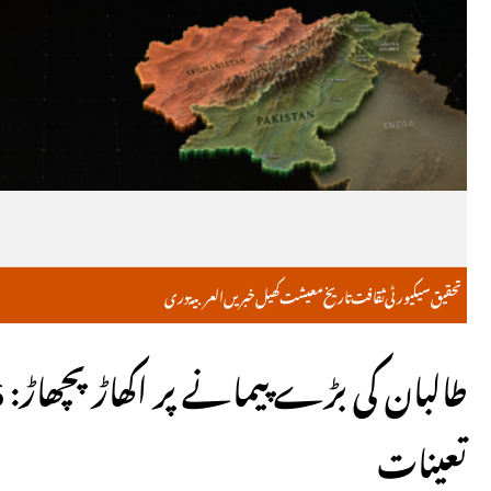
تحقیق
سیکیورٹی
ثقافت
تاریخ
معیشت
کھیل
خبریں
العربية
دری
تعینات