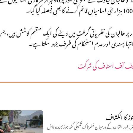
 پر طالبان کی نظریاتی گرفت میں دینے کی ایک منظم کوشش ہیں، جس
ی، انتہا پسندی اور عدم استحکام کی طرف بڑھ سکتا ہے۔
ان چیف آف اسٹاف کی شرکت
وڑ کا انکشاف
 اور القاعدہ کے درمیان خطرناک تکنیکی گٹھ جوڑ کا پردہ فاش