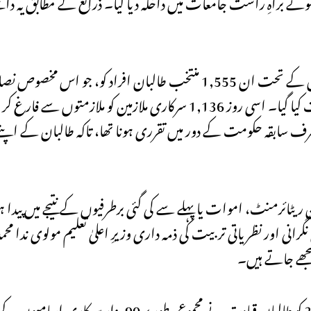
تے ہوئے براہِ راست جامعات میں داخلہ دیا گیا۔ ذرائع کے مطابق یہ 
تین سال بعد، 17 جنوری 2026 کو ایک حکم نامہ جاری کیا گیا جس کے تحت ان 1,555 منتخب طالبان
مکمل کر چکے تھے، مختلف سرکاری وزارتوں اور محکموں میں تعینات کیا گیا۔ اسی روز 1,136 سرکاری م
صرف سابقہ حکومت کے دور میں تقرری ہونا تھا، تاکہ طالبان کے اپنے 
 ریٹائرمنٹ، اموات یا پہلے سے کی گئی برطرفیوں کے نتیجے میں پیدا ہ
نی اور نظریاتی تربیت کی ذمہ داری وزیرِ اعلیٰ تعلیم مولوی ندا محمد
مجھے جاتے ہیں۔
ذرائع کے مطابق مولوی ندا محمد ندیم کی سفارش پر 22 دسمبر 2025 کو طالبان قیادت 