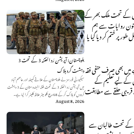
عارف کروائی تھی، جس کے تحت ملک بھر کے
پشتون روایات سے ہم
ور پر ختم کر دیا گیا یا
بلوچستان: آپریشن رَد الفتنہ 3 کے تحت 3
ئے ہیں۔ اسلامیات کے شعبے میں بھی صرف حنفی فقہ
دہشت گرد ہلاک
ں کے لیے تعلیم کے
سیکیورٹی فورسز نے بلوچستان کے علاقے کمبیلہ اور عاصم آباد
میں آپریشن رَد الفتنہ 3 کے تحت فتنہ الہندوستان کے 3 دہشت
ے قریبی حلقے سے مطابقت
گردوں کو ہلاک کر کے 68 مربع کلو میٹر علاقہ کلیئر کرا لیا ہے۔
August 8, 2026
صد کے تحت طالبان سے