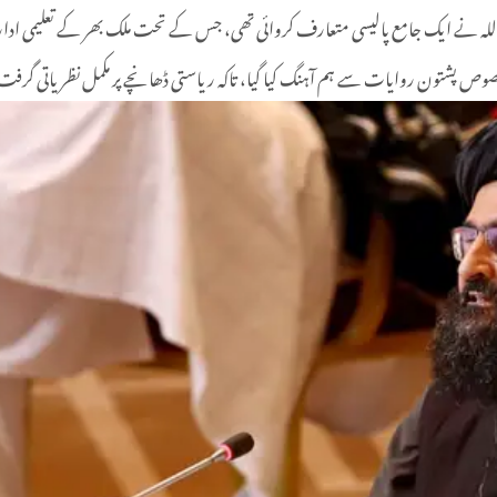
ان کے اقتدار میں آنے کے بعد جنوری 2022 میں ملا ہیبت اللہ نے ایک جامع پالیسی متعارف کروائی تھی، جس کے تحت ملک بھر 
ص پشتون روایات سے ہم آہنگ کیا گیا، تاکہ ریاستی ڈھانچے پر مکمل نظریاتی گرفت 