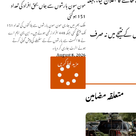
مون سون بارشوں سے جاں بحق افراد کی تعداد
151 ہوگئی
ملک بھر میں جاری مون سون بارشوں سے ہلاکتوں کی تعداد 151
 کے نتیجے میں نہ صرف
تک پہنچ گئی جبکہ 448 افراد زخمی ہوئے ہیں۔ این ڈی ایم اے
نے 8 اگست سے بارشوں کے نئے سلسلے کی پیش گوئی کرتے
ہوئے الرٹ جاری کر دیا۔
August 8, 2026
مزید لوڈ کریں
متعلقہ مضامین