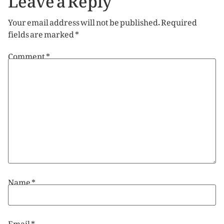
Your email address will not be published.
Required
fields are marked
*
Comment
*
Name
*
Email
*