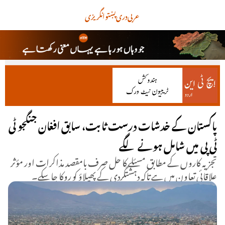
عربی
دری
پښتو
انگریزی
پاکستان کے خدشات درست ثابت، سابق افغان جنگجو ٹی
ٹی پی میں شامل ہونے لگے
تجزیہ کاروں کے مطابق مسئلے کا حل صرف بامقصد مذاکرات اور مؤثر
علاقائی تعاون میں ہے تاکہ دہشتگردی کے پھیلاؤ کو روکا جا سکے۔