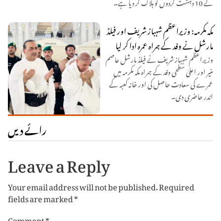
کے 10 دہشت گردوں کو ہلاک کر دیا ہے۔
مکہ مکرمہ: وزیراعظم شہباز شریف اور فیلڈ
مارشل نے وفد کے ہمراہ عمرہ ادا کر لیا
وزیراعظم شہباز شریف نے فیلڈ مارشل عاصم
منیر اور اعلیٰ سطحی وفد کے ہمراہ مکہ مکرمہ میں
عمرے کی سعادت حاصل کی اور خانہ کعبہ کے
اندر حاضری دی۔
رائے دیں
Leave a Reply
Your email address will not be published.
Required
fields are marked
*
Comment
*