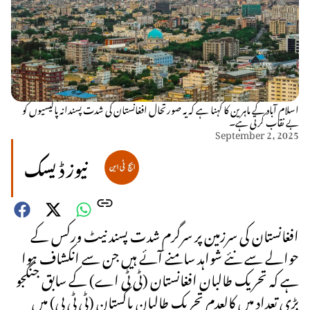
اسلام آباد کے ماہرین کا کہنا ہے کہ یہ صورتحال افغانستان کی شدت پسندانہ پالیسیوں کو
بے نقاب کرتی ہے۔
September 2, 2025
نیوز ڈیسک
افغانستان کی سرزمین پر سرگرم شدت پسند نیٹ ورکس کے
حوالے سے نئے شواہد سامنے آئے ہیں جن سے انکشاف ہوا
ہے کہ تحریک طالبان افغانستان (ٹی ٹی اے) کے سابق جنگجو
بڑی تعداد میں کالعدم تحریک طالبان پاکستان (ٹی ٹی پی) میں