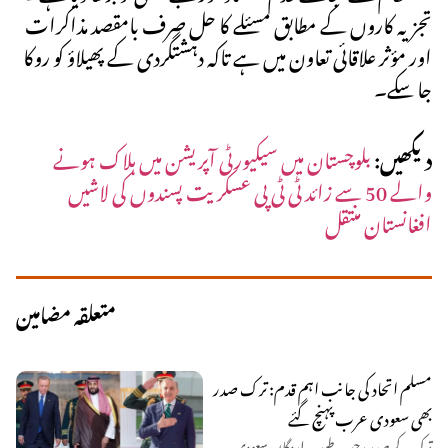
تجزیہ کاروں کے مطابق مسئلے کا حل صرف بامقصد مذاکرات
اور مؤثر علاقائی تعاون میں ہے تاکہ دہشتگردی کے پھیلاؤ کو روکا
جا سکے۔
دیکھیں:
بلوچستان میں سیکیورٹی آپریشن میں ہلاک ہونے
والے 50 سے زائد ٹی ٹی پی عسکریت پسندوں کی لاشیں
افغانستان منتقل
متعلقہ مضامین
مسلم اتحاد کی جانب اہم قدم: ترک صدر
بھی سعودی عرب پہنچ گئے
ترکیہ کے صدر رجب طیب اردگان سعودی