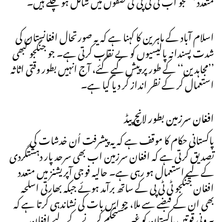
اسلام آباد کے ماہرین کا کہنا ہے کہ یہ صورتحال افغانستان کی
شدت پسندانہ پالیسیوں کو بے نقاب کرتی ہے۔ جو جنگجو کبھی
’’مجاہدین‘‘ کے طور پر پیش کیے گئے، آج انہیں بطور وقتی اثاثہ
استعمال کر کے نظر انداز کر دیا گیا ہے۔
افغان سرزمین بطور لانچ پیڈ
پاکستانی حکام کا موقف ہے کہ یہ پیشرفت اُن خدشات کی
تصدیق کرتی ہے کہ افغان سرزمین اب بھی سرحد پار دہشتگردی
کے لیے استعمال ہو رہی ہے۔ حالیہ فوجی آپریشنز میں متعدد
افغان جنگجو ٹی ٹی پی کے ساتھ برآمد ہوئے جبکہ بھارتی اسلحہ
بھی ان کے قبضے سے ملا، جو اس بات کی نشاندہی کرتا ہے کہ
بیرونی قوتیں پاکستان کو غیر مستحکم کرنے کے لیے افغان