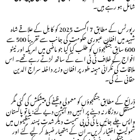
شامل ہو رہے ہیں۔
رپورٹس کے مطابق 7 اگست 2025 کو کابل کے علاقے شاہ
شہید میں افغان عبوری حکومت کی جانب سے تقریباً 500 سے
600 سابق جنگجوؤں کو طلب کیا گیا جو ماضی میں امریکہ اور نیٹو
افواج کے خلاف ٹی ٹی اے کے ساتھ لڑتے رہے تھے۔ اس
ملاقات کی نگرانی مبینہ طور پر افغان وزیر داخلہ سراج الدین
حقانی نے کی۔
ذرائع کے مطابق جنگجوؤں کو معمولی وظیفے کی پیشکش کی گئی مگر
مستقل روزگار نہ دینے پر انہیں دو آپشن دیے گئے: یا تو پاکستان
واپس چلے جائیں یا ٹی ٹی پی سمیت دیگر شدت پسند تنظیموں میں
شمولیت اختیار کریں۔ ان کے ہتھیار ضبط کر لیے گئے اور
متعدد جنگجو اب ٹی ٹی پی کی صفوں میں شامل ہو چکے ہیں۔