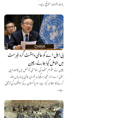
بات چیت متوقع ہے۔
بی ایل اے کو عالمی دہشت گرد فہرست
میں شامل کیا جائے، چین
چین نے اقوام متحدہ کی سلامتی کونسل میں کالعدم بی
ایل اے اور مجید بریگیڈ پر فوری عالمی پابندیاں عائد
کرنے کا مطالبہ کیا ہے، جو پاکستان کے مؤقف کی توثیق
ہے۔