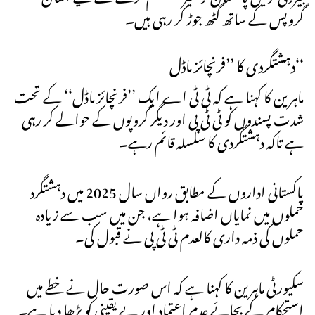
گروپس کے ساتھ گٹھ جوڑ کر رہی ہیں۔
دہشتگردی کا ’’فرنچائز ماڈل‘‘
ماہرین کا کہنا ہے کہ ٹی ٹی اے ایک ’’فرنچائز ماڈل‘‘ کے تحت
شدت پسندوں کو ٹی ٹی پی اور دیگر گروپوں کے حوالے کر رہی
ہے تاکہ دہشتگردی کا سلسلہ قائم رہے۔
پاکستانی اداروں کے مطابق رواں سال 2025 میں دہشتگرد
حملوں میں نمایاں اضافہ ہوا ہے، جن میں سب سے زیادہ
حملوں کی ذمہ داری کالعدم ٹی ٹی پی نے قبول کی۔
سکیورٹی ماہرین کا کہنا ہے کہ اس صورت حال نے خطے میں
استحکام کے بجائے عدم اعتماد اور بے یقینی کو بڑھا دیا ہے۔