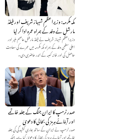
مکہ مکرمہ: وزیراعظم شہباز شریف اور فیلڈ
مارشل نے وفد کے ہمراہ عمرہ ادا کر لیا
وزیراعظم شہباز شریف نے فیلڈ مارشل عاصم منیر اور
اعلیٰ سطحی وفد کے ہمراہ مکہ مکرمہ میں عمرے کی سعادت
حاصل کی اور خانہ کعبہ کے اندر حاضری دی۔
صدر ٹرمپ کا ایران جنگ کے جلد خاتمے
اور آبنائے ہرمز کی بحالی کا دعویٰ
صدر ٹرمپ نے ایران کے ساتھ جاری کشیدگی کی جلد
خاتمے اور آبنائے ہرمز کی بحالی کا دعویٰ کیا ہے، جبکہ