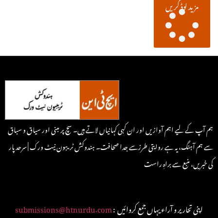
مزید لوڈ کریں
ہم آپ کے لیے اہم آوازیں اور ان کہی کہانیاں لاتے ہیں۔ سچ پر مبنی اور سیاق و سباق
سے ہم آہنگ، یہ ہے روایتی طرزسے جدا صحافت۔ ہندوکش ٹریبون نیٹ ورک | سرحد پار
کی خبریں، منبع سے براہِ راست
: اپنی تحاریر و آراء یہاں جمع کروائیں
submissions@htnurdu.com