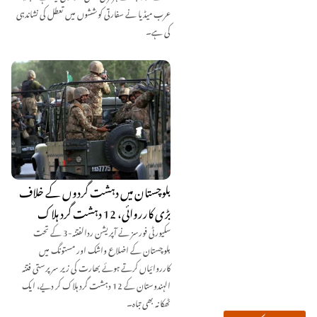
عرب میڈیا نے سفارتی کوششوں میں تعطل کی نشاندہی
کی ہے۔
بلوچستان میں دہشت گردوں کے خلاف
بڑی کارروائی، 12 دہشت گرد ہلاک
سکیورٹی فورسز نے آپریشن ردالفتنہ-3 کے تحت
بلوچستان کے اضلاع واشک اور مستونگ میں
کارروائیاں کرتے ہوئے بھارت کی زیر سرپرستی فتنہ
الہندوستان کے 12 دہشت گرد ہلاک کر دیے، ایک
ٹھکانہ بھی تباہ۔