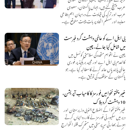
عرب پہنچ گئے ہیں، جہاں پاکستان، سعودی
عرب اور ترکیہ کی قیادت کے درمیان اہم دفاعی
معاہدہ اور مسلم اتحاد پر بات چیت متوقع ہے۔
بی ایل اے کو عالمی دہشت گرد فہرست
میں شامل کیا جائے، چین
چین نے اقوام متحدہ کی سلامتی کونسل میں
کالعدم بی ایل اے اور مجید بریگیڈ پر فوری
عالمی پابندیاں عائد کرنے کا مطالبہ کیا ہے، جو
پاکستان کے مؤقف کی توثیق ہے۔
خیبرپختونخوا میں فورسز کا کامیاب آپریشن،
10 دہشت گرد ہلاک
خیبرپختونخوا کے اضلاع جنوبی وزیرستان اور
دیر میں سکیورٹی فورسز نے کارروائیاں کرتے
ہوئے بھارتی سرپرستی میں متحرک فتنہ الخوارج