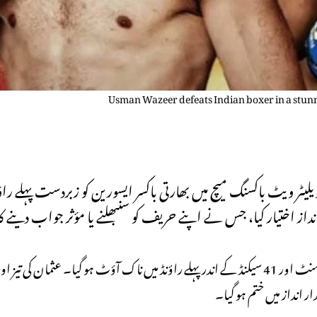
Usman Wazeer defeats Indian boxer in a stun
نکاک میں ہوئے ویلیٹر ویٹ باکسنگ میچ میں بھارتی باکسر ایسورین کو زبردست 
ختیار کیا، جس نے اپنے حریف کو سنبھلنے یا مؤثر جواب دینے کا 
بھارتی فائٹر مکےوں کی اس بھرپور بارش کا مقابلہ نہ کر سکا اور محض ایک منٹ اور 41 سیکنڈ کے اندر پہلے راؤنڈ میں ناک آؤٹ ہو گی
 انداز میں ختم ہو گیا۔