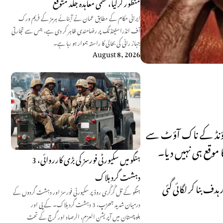
منظور کرلیا، حتمی معاہدہ جلد متوقع
ایرانی حکام کے مطابق عمان نے آبنائے ہرمز کے فریم ورک
آف انڈراسٹینڈنگ پر رضامندی ظاہر کر دی ہے، جس سے تجارتی
جہاز رانی کی بحالی کا راستہ ہموار ہو رہا ہے۔
August 8, 2026
پہلے راؤنڈ کے ناک آؤٹ سے
موقع ہی نہیں دیا۔
ہنگو میں سکیورٹی فورسز کی بڑی کارروائی، 3
دہشت گرد ہلاک
ا۔ عثمان کی تیز اور ہدف بنا کر لگائی گئی
ہنگو کے تل گُرگُری روڈ پر سکیورٹی فورسز اور دہشت گردوں کے
درمیان شدید جھڑپ، 3 دہشت گرد ہلاک۔ کے پی اور
بلوچستان میں آپریشن العزم، الرصاد اور گرج کے تحت