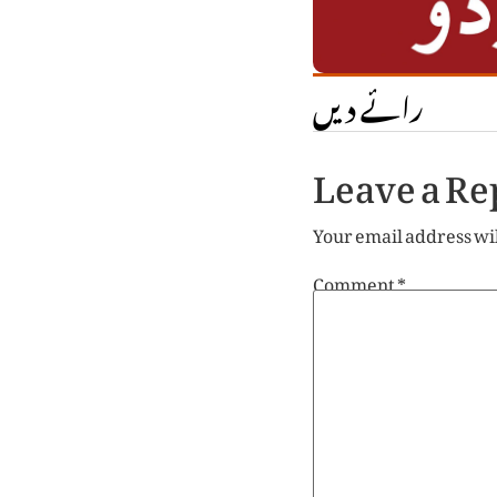
رائے دیں
Leave a Re
Your email address wil
Comment
*