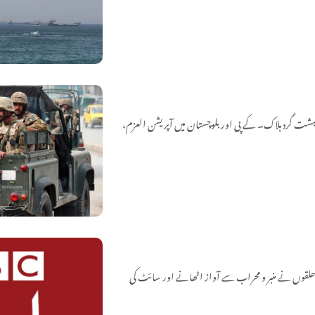
 کے تل گُرگُری روڈ پر سکیورٹی فورسز اور دہشت گردوں کے درمیان شدید جھڑپ، 3 دہشت گرد ہلاک۔ کے پی اور بلوچستان میں آپریشن العزم،
حلقوں نے منبر و محراب سے آواز اٹھانے اور سائٹ کی