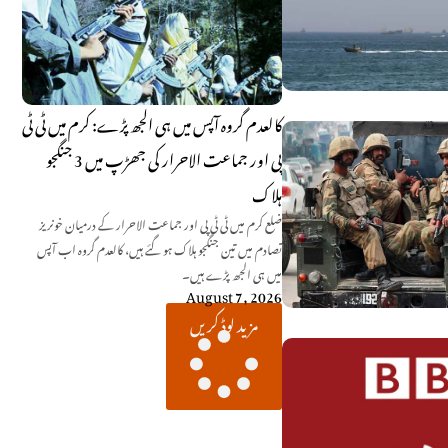
کالعدم گروہ آپس میں ہی الجھ پڑے: کرم میں ٹی ٹی
پی اور جماعت الاحرار کی جھڑپ میں 3 جنگجو
ہلاک
ضلع کرم میں ٹی ٹی پی اور جماعت الاحرار کے درمیان خونریز
تصادم میں تین جنگجو ہلاک ہو گئے ہیں، کالعدم گروہ اب آپس
میں ہی الجھ پڑے ہیں۔
August 7, 2026
مزید لوڈ کریں