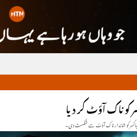
ر کو ناک آؤٹ کر دیا
تی باکسر کو شاندار ناک آؤٹ سے شکست دی۔