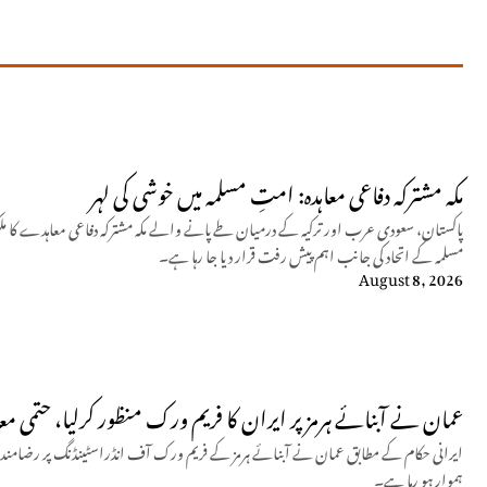
مکہ مشترکہ دفاعی معاہدہ: امتِ مسلمہ میں خوشی کی لہر
پاکستان، سعودی عرب اور ترکیہ کے درمیان طے پانے والے مکہ مشترکہ دفاعی معاہدے کا مل
مسلمہ کے اتحاد کی جانب اہم پیش رفت قرار دیا جا رہا ہے۔
August 8, 2026
عمان نے آبنائے ہرمز پر ایران کا فریم ورک منظور کرلیا، حتمی معا
ایرانی حکام کے مطابق عمان نے آبنائے ہرمز کے فریم ورک آف انڈراسٹینڈنگ پر رضامندی ظ
ہموار ہو رہا ہے۔