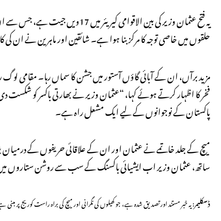
یہ فتح عثمان وزیر کی بین الاقوامی ک
حلقوں میں خاصی توجہ کا مرکز بنا ہوا ہے۔ شائقین اور ماہرین نے ان کی ک
مزید برآں، ان کے آبائی گاؤں آستور میں جشن کا سماں رہا۔ مقامی لوگ روای
فخر کا اظہار کرتے ہوئے کہا، “عثمان وزیر نے بھارتی باکسر کو شکست دی
پاکستان کے نوجوانوں کے لیے ایک مشعل راہ ہے۔
میچ کے جلد خاتمے نے عثمان اور ان کے علاقائی حریفوں کے درمیان بڑھ
ساتھ، عثمان وزیر اب ایشیائی باکسنگ کے سب سے روشن ستاروں میں 
ڈسکلیمر
: یہ خبر مستند اور تصدیق شدہ ہے، جو کھیلوں کی نگرانی اور میچ کی براہ راست کوریج پر مبنی 