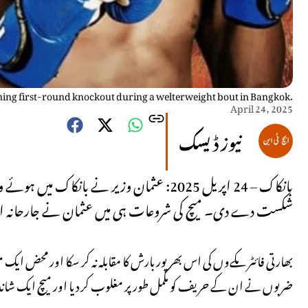
ning first-round knockout during a welterweight bout in Bangkok.
April 24, 2025
نیوز ڈیسک
بانکاک – 24 اپریل 2025: عثمان وزیر نے با
شکست دے دی۔ میچ کی شروعات ہی میں عثمان نے جارحانہ انداز ا
ضربوں نے ان کے حریف کو مکمل طور پر مغلوب کر دیا اور میچ ایک شاندار