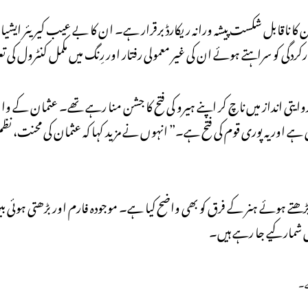
یریئر میں 17ویں جیت ہے، جس سے ان کا ناقابل شکست پیشہ ورانہ ریکارڈ برقرار ہے۔ ان کا بے عیب کیریئر
ارکردگی کو سراہتے ہوئے ان کی غیر معمولی رفتار اور رِنگ میں مکمل کنٹرول ک
تی انداز میں ناچ کر اپنے ہیرو کی فتح کا جشن منا رہے تھے۔ عثمان کے والد 
 ہے اور یہ پوری قوم کی فتح ہے۔” انہوں نے مزید کہا کہ عثمان کی محنت، نظ
تے ہوئے ہنر کے فرق کو بھی واضح کیا ہے۔ موجودہ فارم اور بڑھتی ہوئی ب
شمار کیے جا رہے ہیں۔
ہے۔