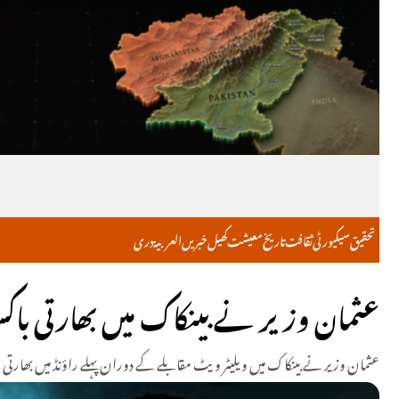
تحقیق
سیکیورٹی
ثقافت
تاریخ
معیشت
کھیل
خبریں
العربية
دری
عثمان وزیر نے بینکاک میں بھارتی باکس
عثمان وزیر نے بینکاک میں ویلیٹر ویٹ مقابلے کے دوران پہلے راؤنڈ میں بھار