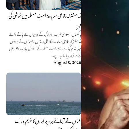
مکہ مشترکہ دفاعی معاہدہ: امتِ مسلمہ میں خوشی کی
لہر
پاکستان، سعودی عرب اور ترکیہ کے درمیان طے پانے والے
مکہ مشترکہ دفاعی معاہدے کا ملکی و مذہبی رہنماؤں نے پرجوش
خیرمقدم کیا ہے، جسے امتِ مسلمہ کے اتحاد کی جانب اہم پیش
رفت قرار دیا جا رہا ہے۔
August 8, 2026
عمان نے آبنائے ہرمز پر ایران کا فریم ورک