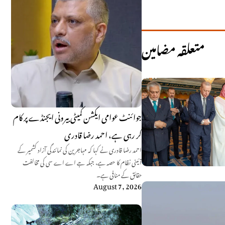
متعلقہ مضامین
جوائنٹ عوامی ایکشن کمیٹی بیرونی ایجنڈے پر کام
کر رہی ہے، احمد رضا قادری
احمد رضا قادری نے کہا کہ مہاجرین کی نمائندگی آزاد کشمیر کے
آئینی نظام کا حصہ ہے، جبکہ جے اے اے سی کی مخالفت
حقائق کے منافی ہے۔
August 7, 2026