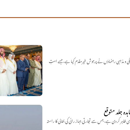
کی و مذہبی رہنماؤں نے پرجوش خیرمقدم کیا ہے، جسے امتِ
ہدہ جلد متوقع
اہر کر دی ہے، جس سے تجارتی جہاز رانی کی بحالی کا راستہ