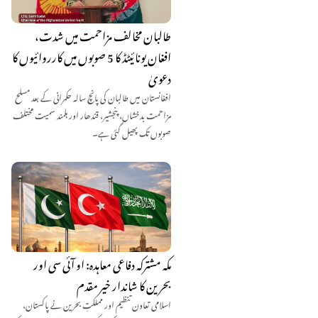
طالبان مخالف مزاحمت میں شدت،
افغان یونائیٹڈ کا 5 صوبوں میں کارروائیوں کا
دعویٰ
افغانستان میں طالبان کی پانچ سالہ حکمرانی کے بعد مسلح
مزاحمت بدخشاں، پنجشیر، قندھار اور ہلمند سمیت مختلف
صوبوں تک پھیل گئی ہے۔
مکہ مشترکہ دفاعی معاہدہ: او آئی سی اور
بحرین کا شاندار خیر مقدم
اسلامی تعاون تنظیم اور مملکتِ بحرین نے پاکستان،