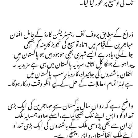
تک کی توسیع پر غور کیا گیا۔
ذرائع کےمطابق پروف آف رجسٹریشن کارڈ کےحامل افغان
مہاجرین کےقیام میں ٦ماہ توسیع کی تجویز کابینہ کو بھیجی
جائےگی،یادرہے ایسےشہری بھی موجود ہیں جو پاکستان میں
پیداہوئے جنکا کُل اثاثہ،سرمایہ پاکستان میں ہی ہے مزید یہ کہ
افغان باشندوں کی جاِئیداد،کاروبار سب پاکستان میں
ہےلہذاتمام معاملات کے حل کےلیے انکو وقت درکارہوگا۔
واضح رہے کہ رواں سال پاکستان سے مہاجرین کی ایک بڑی
تعداد کو واپس اپنے مُلک بھیجاگیاہے،اسکے علاوہ ہمسایہ ملک
ایران سے بھی پڑوسی ملک کے باشندوں کی ایک بڑی تعداد
اپنے ملک افغانستان واپس پہنچی ہے۔