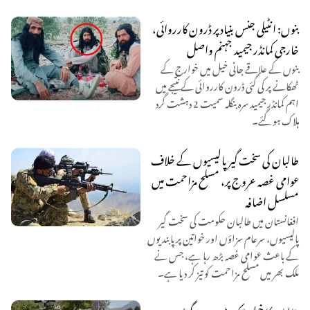
بنوں: انٹیلی جنس بنیاد پر ڈرون کارروائی،
خارجی کمانڈر جیمید جہنم واصل
بنوں کے علاقے جانی خیل میں خوارج کے
ٹھکانے پر کی گئی ڈرون کارروائی کے نتیجے میں
اہم کمانڈر جیمید سرہ بنگلہ سمیت 2 دہشت گرد
ہلاک ہو گئے۔
طالبان کی سخت گیر پالیسیوں کے خلاف
عوامی غصہ عروج پر، مسلح مزاحمت میں
مسلسل اضافہ
افغانستان میں طالبان حکومت کی سخت گیر
پالیسیوں، سرعام سزاؤں اور خواتین پر پابندیوں
کے باعث عوامی غصہ بڑھ رہا ہے، جس نے
ملک بھر میں مسلح مزاحمت کو تیز کر دیا ہے۔