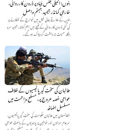
بنوں: انٹیلی جنس بنیاد پر ڈرون کارروائی،
خارجی کمانڈر جیمید جہنم واصل
بنوں کے علاقے جانی خیل میں خوارج کے ٹھکانے پر
کی گئی ڈرون کارروائی کے نتیجے میں اہم کمانڈر جیمید سرہ
بنگلہ سمیت 2 دہشت گرد ہلاک ہو گئے۔
طالبان کی سخت گیر پالیسیوں کے خلاف
عوامی غصہ عروج پر، مسلح مزاحمت میں
مسلسل اضافہ
افغانستان میں طالبان حکومت کی سخت گیر پالیسیوں،
سرعام سزاؤں اور خواتین پر پابندیوں کے باعث عوامی
غصہ بڑھ رہا ہے، جس نے ملک بھر میں مسلح مزاحمت