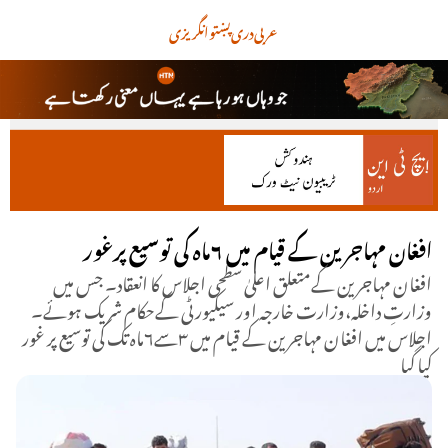
عربی
دری
پښتو
انگریزی
افغان مہاجرین کے قیام میں ٦ماہ کی توسیع پرغور
افغان مہاجرین کےمتعلق اعلیٰ سطحی اجلاس کا انعقاد۔ جس میں
وزارتِ داخلہ،وزارت خارجہ اور سیکیورٹی کےحکام شریک ہوئے۔
اجلاس میں افغان مہاجرین کے قیام میں ۳سے٦ماہ تک کی توسیع پر غور
کیا گیا