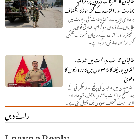
طالبان کا خطرناک ڈرون پروگرام،
بھارت اور القاعدہ کے گٹھ جوڑ کا انکشاف
برطانوی جریدے ‘انڈیپنڈنٹ’ کی رپورٹ میں
طالبان کے ڈرون پروگرام، بھارتی فوجی
انجینئرز اور القاعدہ کے درمیان خطرناک تکنیکی
گٹھ جوڑ کا پردہ فاش ہو گیا ہے۔
طالبان مخالف مزاحمت میں شدت،
افغان یونائیٹڈ کا 5 صوبوں میں کارروائیوں کا
دعویٰ
افغانستان میں طالبان کی پانچ سالہ حکمرانی کے
بعد مسلح مزاحمت بدخشاں، پنجشیر، قندھار اور
ہلمند سمیت مختلف صوبوں تک پھیل گئی ہے۔
رائے دیں
Leave a Reply