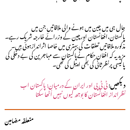
حال ہی میں چین میں ہونے والی ملاقاتیں جن میں
پاکستان،افغانستان اورچین کے وزرائے خارجہ شریک رہے۔
مذکورہ ملاقاتیں تعلقات کی بہتری میں خاصا اثراندازہوئی ہیں۔
مزید یہ کہ افغان حکام نےپاکستان سے مہاجرین کی بے دخلی کی
پالیسی پرنظرثانی کی بھی اپیل کی تھی۔
دیکھیں:
ٹی ٹی پی اور ایران کے درمیان: پاکستان اب
نظرانداز افغانستان کا بوجھ کیوں نہیں اُٹھا سکتا
متعلقہ مضامین