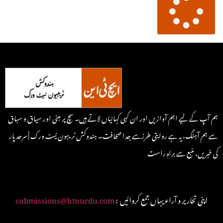
ہم آپ کے لیے اہم آوازیں اور ان کہی کہانیاں لاتے ہیں۔ سچ پر مبنی اور سیاق و سباق
سے ہم آہنگ، یہ ہے روایتی طرزسے جدا صحافت۔ ہندوکش ٹریبون نیٹ ورک | سرحد پار
کی خبریں، منبع سے براہِ راست
: اپنی تحاریر و آراء یہاں جمع کروائیں
submissions@htnurdu.com