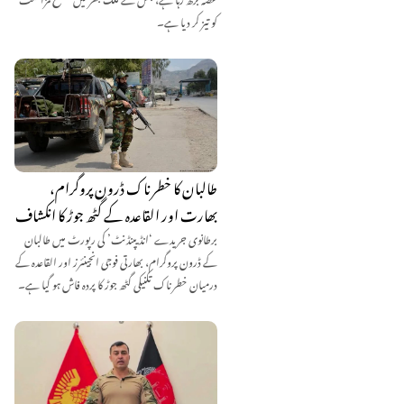
کو تیز کر دیا ہے۔
طالبان کا خطرناک ڈرون پروگرام،
بھارت اور القاعدہ کے گٹھ جوڑ کا انکشاف
برطانوی جریدے ‘انڈیپنڈنٹ’ کی رپورٹ میں طالبان
کے ڈرون پروگرام، بھارتی فوجی انجینئرز اور القاعدہ کے
درمیان خطرناک تکنیکی گٹھ جوڑ کا پردہ فاش ہو گیا ہے۔