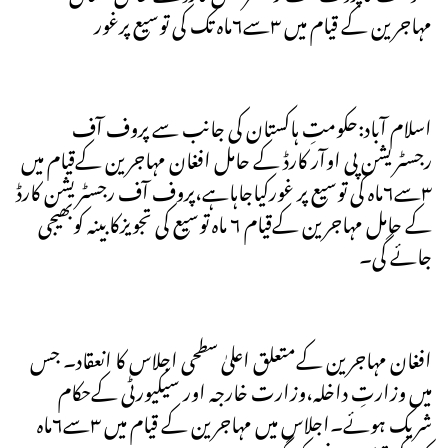
مہاجرین کے قیام میں ۳سے٦ماہ تک کی توسیع پرغور
اسلام آباد:حکومتِ ہاکستان کی جانب سے پروف آف
رجسٹریشن پی اوآر کارڈ کے حامل افغان مہاجرین کےقیام میں
۳سے٦ماہ کی توسیع پر غورکیاجاہاہے،پروف آف رجسٹریشن کارڈ
کے حامل مہاجرین کےقیام ٦ ماہ توسیع کی تجویزکابینہ کوبھیجی
جائے گی۔
افغان مہاجرین کےمتعلق اعلیٰ سطحی اجلاس کا انعقاد۔ جس
میں وزارتِ داخلہ،وزارت خارجہ اور سیکیورٹی کےحکام
شریک ہوئے۔اجلاس میں مہاجرین کے قیام میں ۳سے٦ماہ