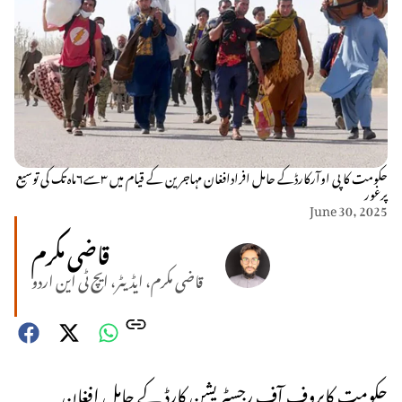
حکومت کا پی اوآرکارڈکے حامل افرادافغان مہاجرین کے قیام میں ۳سے٦ماہ تک کی توسیع
پرغور
June 30, 2025
قاضی مکرم
قاضی مکرم، ایڈیٹر، ایچ ٹی این اردو
حکومت کاپروف آف رجسٹریشن کارڈ کے حامل افغان