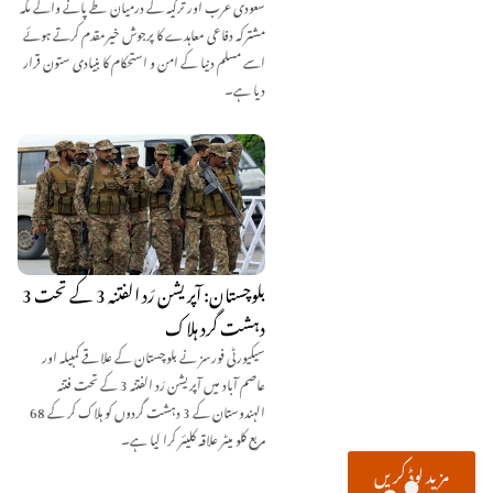
سعودی عرب اور ترکیہ کے درمیان طے پانے والے مکہ
مشترکہ دفاعی معاہدے کا پرجوش خیرمقدم کرتے ہوئے
اسے مسلم دنیا کے امن و استحکام کا بنیادی ستون قرار
دیا ہے۔
بلوچستان: آپریشن رَد الفتنہ 3 کے تحت 3
دہشت گرد ہلاک
سیکیورٹی فورسز نے بلوچستان کے علاقے کمبیلہ اور
عاصم آباد میں آپریشن رَد الفتنہ 3 کے تحت فتنہ
الہندوستان کے 3 دہشت گردوں کو ہلاک کر کے 68
مربع کلو میٹر علاقہ کلیئر کرا لیا ہے۔
مزید لوڈ کریں