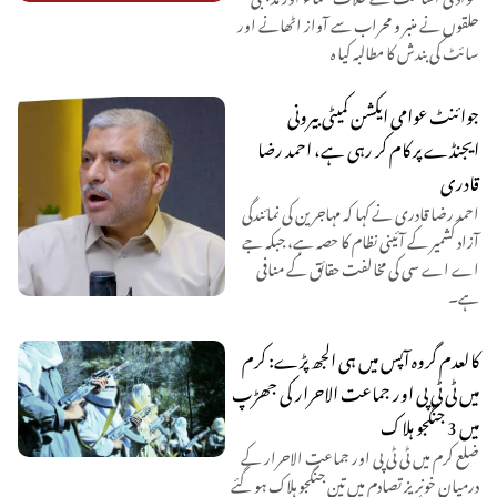
حلقوں نے منبر و محراب سے آواز اٹھانے اور
سائٹ کی بندش کا مطالبہ کیا ہ
جوائنٹ عوامی ایکشن کمیٹی بیرونی
ایجنڈے پر کام کر رہی ہے، احمد رضا
قادری
احمد رضا قادری نے کہا کہ مہاجرین کی نمائندگی
آزاد کشمیر کے آئینی نظام کا حصہ ہے، جبکہ جے
اے اے سی کی مخالفت حقائق کے منافی
ہے۔
کالعدم گروہ آپس میں ہی الجھ پڑے: کرم
میں ٹی ٹی پی اور جماعت الاحرار کی جھڑپ
میں 3 جنگجو ہلاک
ضلع کرم میں ٹی ٹی پی اور جماعت الاحرار کے
درمیان خونریز تصادم میں تین جنگجو ہلاک ہو گئے