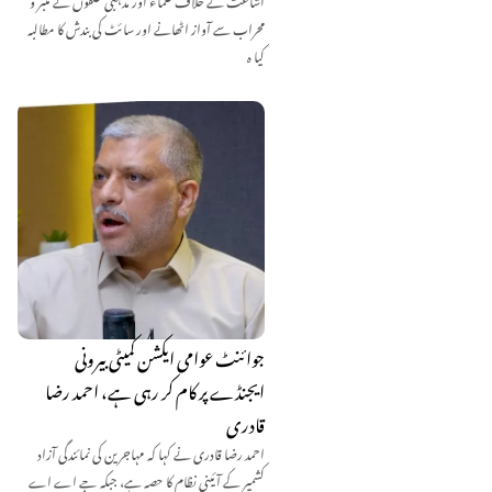
محراب سے آواز اٹھانے اور سائٹ کی بندش کا مطالبہ
کیا ہ
جوائنٹ عوامی ایکشن کمیٹی بیرونی
ایجنڈے پر کام کر رہی ہے، احمد رضا
قادری
احمد رضا قادری نے کہا کہ مہاجرین کی نمائندگی آزاد
کشمیر کے آئینی نظام کا حصہ ہے، جبکہ جے اے اے