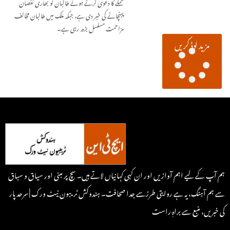
حملے کا دعویٰ کرتے ہوئے طالبان کو بھاری نقصان
پہنچانے کی خبر دی ہے، جبکہ ملک میں طالبان مخالف
مزاحمت مسلسل بڑھ رہی ہے۔
مزید لوڈ کریں
ہم آپ کے لیے اہم آوازیں اور ان کہی کہانیاں لاتے ہیں۔ سچ پر مبنی اور سیاق و سباق
سے ہم آہنگ، یہ ہے روایتی طرزسے جدا صحافت۔ ہندوکش ٹریبون نیٹ ورک | سرحد پار
کی خبریں، منبع سے براہِ راست