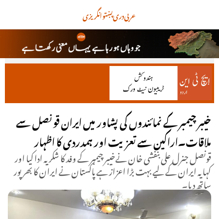
عربی
دری
پښتو
انگریزی
خیبر چیمبر کے نمائندوں کی پشاور میں ایران قونصل سے
ملاقات۔اراکین سے تعزیت اور ہمدردی کا اظہار
قونصل جنرل علی بنفشی خان نےخیبر چیمبر کے وفد کا شکریہ ادا کیا اور
کہا یہ ایران کے لیے بہت بڑا اعزاز ہے پاکستان نے ایران کا بھرپور
ساتھ دیا۔