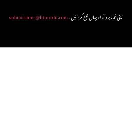
: اپنی تحاریر و آراء یہاں جمع کروائیں
submissions@htnurdu.com