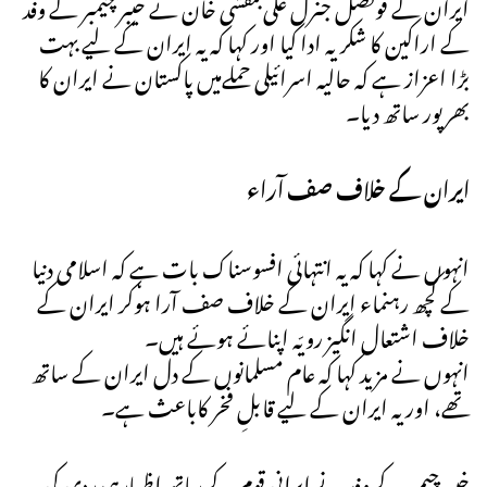
ایران کے قونصل جنرل علی بنفشی خان نے خیبر چیمبر کے وفد
کے اراکین کا شکریہ ادا کیا اور کہا کہ یہ ایران کے لیے بہت
بڑا اعزاز ہے کہ حالیہ اسرائیلی حملےمیں پاکستان نے ایران کا
بھرپور ساتھ دیا۔
ایران کے خلاف صف آراء
انہوں نے کہا کہ یہ انتہائی افسوسناک بات ہے کہ اسلامی دنیا
کے کچھ رہنماء ایران کے خلاف صف آرا ہوکر ایران کے
خلاف اشتعال انگیز رویّہ اپنائے ہوئے ہیں۔
انہوں نے مزید کہا کہ عام مسلمانوں کے دل ایران کے ساتھ
تھے، اور یہ ایران کے لیے قابلِ فخر کاباعث ہے۔
خیبر چیمبر کے وفد نے ایرانی قوم کے ساتھ اظہارِہمدردی کی