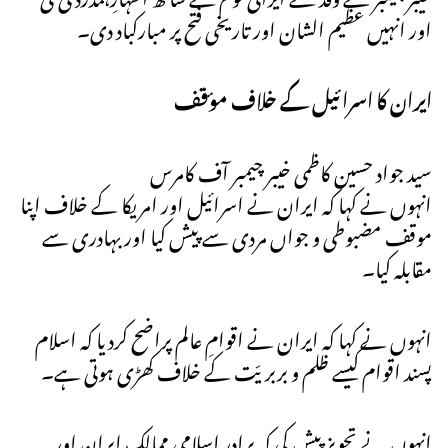
اور انہیں عظیم الشان اور تاریخی فتح پر مبارکباد دی۔
ایران کا اسرائیل کے خلاف مؤقف
سید جواد حسین کاظمی خیبر چیمبر آف کامرس
انہوں نے کہا کہ ایران نے اسرائیل اور امریکا کے خلاف اپنا
موقف مضبوطی و جواں مردی سے پیش کیا اور بہادری سے
مقابلہ کیا۔
انہوں نے کہا کہ ایران نے اقوامِ عالم پراضح کردیا کہ اسلام
پسند اقوام کیسے ظلم و بربریّت کے خلاف کھڑی ہوتی ہے۔
انہوں نے تجویز پیش کی کہ برادر اسلامی ممالک ایران اور