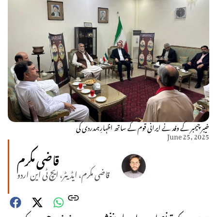
خیبر چیمبر کے وفد نے ایرانی قوم کے ساتھ اظہارِہمدردی کی
June 25, 2025
قاضی مکرم
قاضی مکرم، ایڈیٹر، ایچ ٹی این اردو