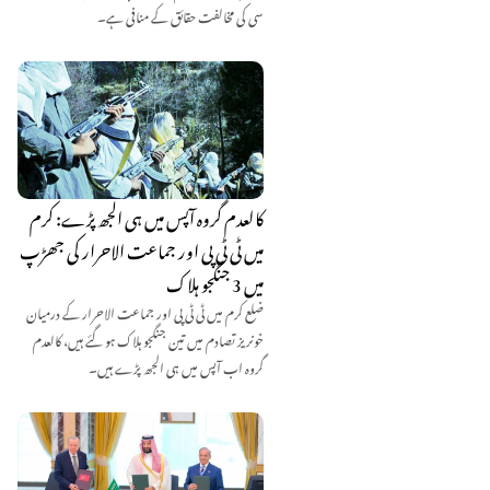
سی کی مخالفت حقائق کے منافی ہے۔
کالعدم گروہ آپس میں ہی الجھ پڑے: کرم
میں ٹی ٹی پی اور جماعت الاحرار کی جھڑپ
میں 3 جنگجو ہلاک
ضلع کرم میں ٹی ٹی پی اور جماعت الاحرار کے درمیان
خونریز تصادم میں تین جنگجو ہلاک ہو گئے ہیں، کالعدم
گروہ اب آپس میں ہی الجھ پڑے ہیں۔