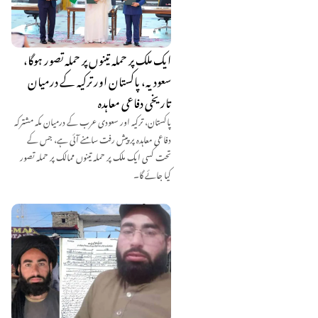
ایک ملک پر حملہ تینوں پر حملہ تصور ہوگا،
سعودیہ، پاکستان اور ترکیہ کے درمیان
تاریخی دفاعی معاہدہ
پاکستان، ترکیہ اور سعودی عرب کے درمیان مکہ مشترکہ
دفاعی معاہدہ پر پیش رفت سامنے آئی ہے، جس کے
تحت کسی ایک ملک پر حملہ تینوں ممالک پر حملہ تصور
کیا جائے گا۔