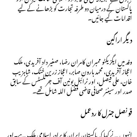
پاکستان کے درمیان دو طرفہ تجارت کو بڑھانے کے لیے
اقدامات کیے جائیں۔
دیگر اراکین
وفد میں ایگزیکٹو ممبران کامران رضا، صغیر داد آفریدی، ملک
اعجاز آفریدی، محمد ہارون صابر، اعجاز زرین خٹک، شاہزیب
خان، علی فیصل، اور ٹرائبل یونین آف جرنلسٹس کے سابق
صدر اور سینئر صحافی قاضی فضل اللہ شامل تھے۔
قونصل جنرل کا ردعمل
انہوں نے کہا کہ پاکستان ایران کا برادر اسلامی ملک ہے۔اور