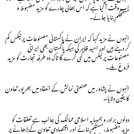
اب وقت آ گیا ہے کہ اس بھائی چارے کو مزید مضبوط و
مستحکم بنایا جائے۔
انہوں نے مزید کہا کہ ایران نے پاکستانی مصنوعات پر ٹیکس کم
کر دیئے ہیں اور امید ظاہر کی ہیکہ پاکستان بھی ایرانی
مصنوعات پر ٹیکس میں کمی کرے گا تاکہ دو طرفہ تجارت کو مزید
فروغ ملے۔
انہوں نے پشاور میں صنعتی نمائش کے انعقاد میں بھرپور تعاون
کا یقین دلایا۔
دونوں برادر و ہمسایہ اسلامی ممالک کی جانب سے تعلقات کو
مزید مضبوط،مستکم بنانے اور اقتصادی تعاون کےبڑھانے پر