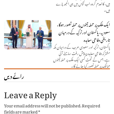
ہیں، کالعدم گروہ اب آپس میں ہی الجھ پڑے
ہیں۔
ایک ملک پر حملہ تینوں پر حملہ تصور ہوگا،
سعودیہ، پاکستان اور ترکیہ کے درمیان
تاریخی دفاعی معاہدہ
پاکستان، ترکیہ اور سعودی عرب کے درمیان مکہ
مشترکہ دفاعی معاہدہ پر پیش رفت سامنے آئی
ہے، جس کے تحت کسی ایک ملک پر حملہ تینوں
ممالک پر حملہ تصور کیا جائے گا۔
رائے دیں
Leave a Reply
Your email address will not be published.
Required
fields are marked
*