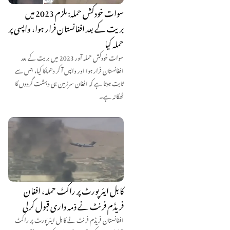
سوات خودکش حملہ: ملزم 2023 میں
بریت کے بعد افغانستان فرار ہوا، واپسی پر
حملہ کیا
سوات خودکش حملہ آور 2023 میں بریت کے بعد
افغانستان فرار ہوا اور واپس آ کر دھماکا کیا، جس سے
ثابت ہوتا ہے کہ افغان سرزمین ہی دہشت گردوں کا
ٹھکانہ ہے۔
کابل ایئرپورٹ پر راکٹ حملہ، افغان
فریڈم فرنٹ نے ذمہ داری قبول کرلی
افغانستان فریڈم فرنٹ نے کابل ایئرپورٹ پر راکٹ