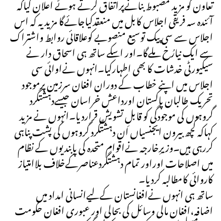
تعاون کو مزید مضبوط بنانےپراتفاق کرتے ہوئے اعلان کیاکہ
آئندہ سہ فریقی اجلاس کابل میں منعقدکیاجائےگا مزید یہ کہ اس
اجلاس سے سی پیک توسیع منصوبے کوعلاقائی روابط واشتراک
سے ایک نیارُخ ملےگا۔اور اسکے ساتھ ہی اسحاق دار نے
سیکیورٹی خدشات کا بھی اطہارکیا۔انہوں نےاوائی سی
اجلاس میں اپنے خطاب کے دوران افغان سرزمین پرموجود
تحریک طالبان پاکستان اورداعش خراسان جیسےدہشتگرد
گروہوں کی موجودگی کو قابلِ تشویش قراردیا۔انہوں نے مزید
کہاکہ کچھ بیرون ایجنسیاں ان دہشتگرد گروہوں کی پشت پناہی
کررہی ہیں۔وزیرِخارجہ نےاقوامِ متحدہ کی پابندیوں کے نظام
میں اصلاحات اوراور تمام دہشتگردعناصرکےخلاف بلاامتیاز
کاروائی کامطالبہ کردیا۔
ساتھ ہی انہوں نےافغانستان کےلیےانسانی امداد میں
اضافہ،افغان مالی وسائل کی بحالی اور عبوری افغان حکومت