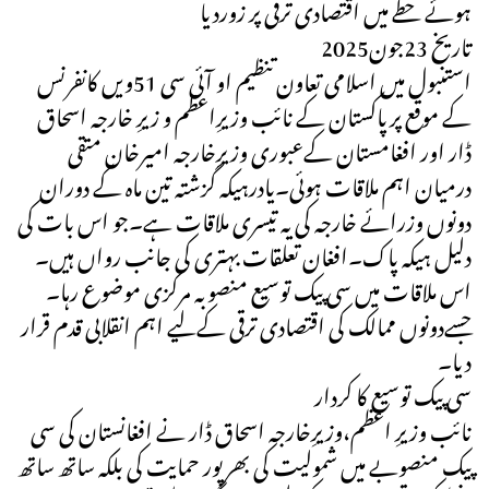
ہوئے خطے میں اقتصادی ترقی پر زوردیا
تاریخ 23جون2025
استنبول میں اسلامی تعاون تنظیم او آئی سی 51ویں کانفرنس
کے موقع پرپاکستان کے نائب وزیرِاعظم و زیرِ خارجہ اسحاق
ڈار اور افغامستان کےعبوری وزیرِخارجہ امیرخان متقی
درمیان اہم ملاقات ہوئی۔یادرہیکہ گزشتہ تین ماہ کے دوران
دونوں وزرائے خارجہ کی یہ تیسری ملاقات ہے۔جو اس بات کی
دلیل ہیکہ پاک۔افغان تعلقات بہتری کی جانب رواں ہیں۔
اس ملاقات میں سی پیک توسیع منصوبہ مرکزی موضوع رہا۔
جسےدونوں ممالک کی اقتصادی ترقی کےلیے اہم انقلابی قدم قرار
دیا۔
سی پیک توسیع کا کردار
نائب وزیرِ اعظم،وزیرِخارجہ اسحاق ڈار نے افغانستان کی سی
پیک منصوبے میں شمولیت کی بھرپور حمایت کی بلکہ ساتھ ساتھ