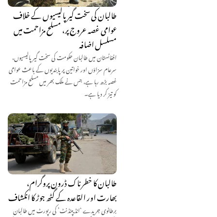
طالبان کی سخت گیر پالیسیوں کے خلاف
عوامی غصہ عروج پر، مسلح مزاحمت میں
مسلسل اضافہ
افغانستان میں طالبان حکومت کی سخت گیر پالیسیوں،
سرعام سزاؤں اور خواتین پر پابندیوں کے باعث عوامی
غصہ بڑھ رہا ہے، جس نے ملک بھر میں مسلح مزاحمت
کو تیز کر دیا ہے۔
طالبان کا خطرناک ڈرون پروگرام،
بھارت اور القاعدہ کے گٹھ جوڑ کا انکشاف
برطانوی جریدے ‘انڈیپنڈنٹ’ کی رپورٹ میں طالبان