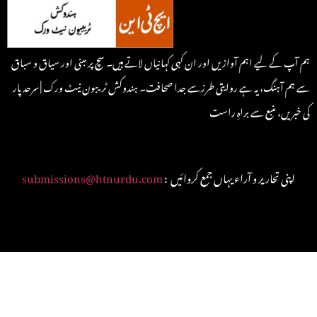
ہم آپ کے لیے اہم آوازیں اور ان کہی کہانیاں لاتے ہیں۔ سچ پر مبنی اور سیاق و سباق
سے ہم آہنگ، یہ ہے روایتی طرزسے جدا صحافت۔ ہندوکش ٹریبون نیٹ ورک | سرحد پار
کی خبریں، منبع سے براہِ راست
: اپنی تحاریر و آراء یہاں جمع کروائیں
submissions@htnurdu.com