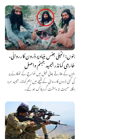
بنوں: انٹیلی جنس بنیاد پر ڈرون کارروائی،
خارجی کمانڈر جیمید جہنم واصل
بنوں کے علاقے جانی خیل میں خوارج کے ٹھکانے پر
کی گئی ڈرون کارروائی کے نتیجے میں اہم کمانڈر جیمید سرہ
بنگلہ سمیت 2 دہشت گرد ہلاک ہو گئے۔