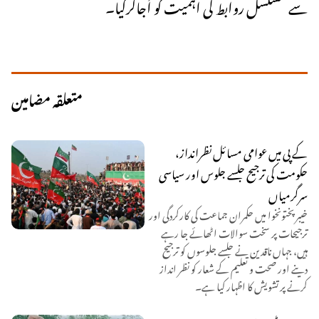
سے مسلسل روابط کی اہمیت کو اُجاگرکیا۔
متعلقہ مضامین
کے پی میں عوامی مسائل نظرانداز،
حکومت کی ترجیح جلسے جلوس اور سیاسی
سرگرمیاں
خیبر پختونخوا میں حکمران جماعت کی کارکردگی اور
ترجیحات پر سخت سوالات اٹھائے جا رہے
ہیں، جہاں ناقدین نے جلسے جلوسوں کو ترجیح
دینے اور صحت و تعلیم کے شعار کو نظر انداز
کرنے پر تشویش کا اظہار کیا ہے۔