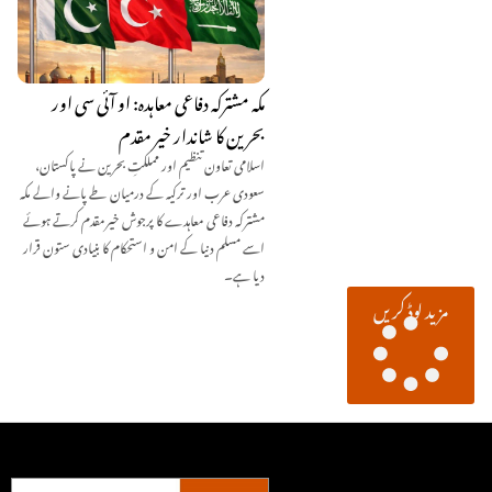
مکہ مشترکہ دفاعی معاہدہ: او آئی سی اور
بحرین کا شاندار خیر مقدم
اسلامی تعاون تنظیم اور مملکتِ بحرین نے پاکستان،
سعودی عرب اور ترکیہ کے درمیان طے پانے والے مکہ
مشترکہ دفاعی معاہدے کا پرجوش خیرمقدم کرتے ہوئے
اسے مسلم دنیا کے امن و استحکام کا بنیادی ستون قرار
دیا ہے۔
مزید لوڈ کریں