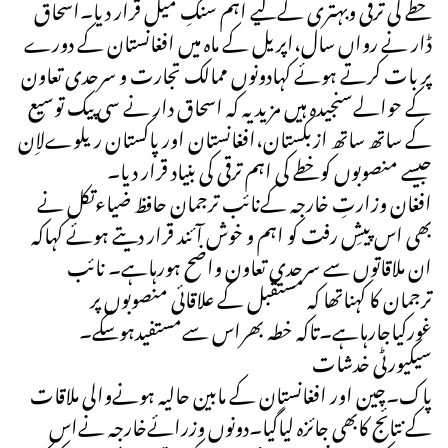
خطے کی ترقی وبہتری کےلیے اہم سنگِ میل قرار دیا۔اسحاق
ڈار نے رواں سال،اپریل کے ماہ میں افغانستان کے دورے
پر بات کرتے ہوئے کہادونوں ممالک تجارت و سرحدی تعاون
کے حوالےسنجیدہ ہیں مزید یہ کہ اسحاق دار نے سی پیک توسیع
کے ساتھ ساتھ ازبکستان،افغانستان اور پاکستان ریلوےلاِن
جیسے منصوبوں کوخطے کی اہم ترقی کی بنیاد قرار دیا۔
افغان وزارتِ خارجہ کےنائب ترجمان حافظ ضیاءتکل نے
بھی اس پیشِ رفت کو اہم و خوش آئند قرار دیتے ہوئے کہاکہ
ان ملاقاتوں سے سرحدی تعاون واضح ہورہاہے۔ نائب
ترجمان کا کہناتھا کہ مستقبل کے علاقائی منصوبوں پر
غورکیاجارہاہے۔تاکہ خطہ بھراس سےمستفیدہوسکے۔
سیکیورٹی خدشات
پاک۔چین اور افغانستان کے مابین حالیہ ہونےوالی ملاقات
کے نتائج کابھی جائزہ لیاگیا۔دونوں وزرائےخارجہ نےاس