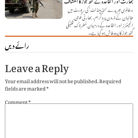
بھارت اور القاعدہ کے گٹھ جوڑ کا انکشاف
برطانوی جریدے ‘انڈیپنڈنٹ’ کی رپورٹ میں
طالبان کے ڈرون پروگرام، بھارتی فوجی
انجینئرز اور القاعدہ کے درمیان خطرناک تکنیکی
گٹھ جوڑ کا پردہ فاش ہو گیا ہے۔
رائے دیں
Leave a Reply
Your email address will not be published.
Required
fields are marked
*
Comment
*