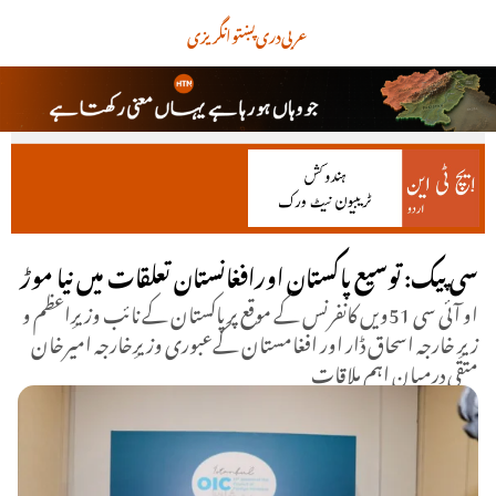
عربی
دری
پښتو
انگریزی
سی پیک: توسیع پاکستان اورافغانستان تعلقات میں نیا موڑ
او آئی سی 51ویں کانفرنس کے موقع پرپاکستان کے نائب وزیرِاعظم و
زیرِ خارجہ اسحاق ڈار اور افغامستان کےعبوری وزیرِخارجہ امیرخان
متقی درمیان اہم ملاقات