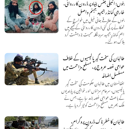
بنوں: انٹیلی جنس بنیاد پر ڈرون کارروائی،
خارجی کمانڈر جیمید جہنم واصل
بنوں کے علاقے جانی خیل میں خوارج کے
ٹھکانے پر کی گئی ڈرون کارروائی کے نتیجے میں
اہم کمانڈر جیمید سرہ بنگلہ سمیت 2 دہشت گرد
ہلاک ہو گئے۔
طالبان کی سخت گیر پالیسیوں کے خلاف
عوامی غصہ عروج پر، مسلح مزاحمت میں
مسلسل اضافہ
افغانستان میں طالبان حکومت کی سخت گیر
پالیسیوں، سرعام سزاؤں اور خواتین پر پابندیوں
کے باعث عوامی غصہ بڑھ رہا ہے، جس نے
ملک بھر میں مسلح مزاحمت کو تیز کر دیا ہے۔
طالبان کا خطرناک ڈرون پروگرام،