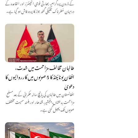
کے ڈرون پروگرام، بھارتی فوجی انجینئرز اور القاعدہ کے
درمیان خطرناک تکنیکی گٹھ جوڑ کا پردہ فاش ہو گیا ہے۔
طالبان مخالف مزاحمت میں شدت،
افغان یونائیٹڈ کا 5 صوبوں میں کارروائیوں کا
دعویٰ
افغانستان میں طالبان کی پانچ سالہ حکمرانی کے بعد مسلح
مزاحمت بدخشاں، پنجشیر، قندھار اور ہلمند سمیت مختلف
صوبوں تک پھیل گئی ہے۔