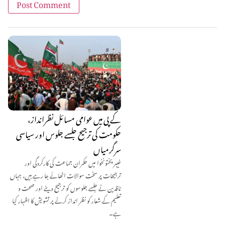
کے پی میں عوامی مسائل نظرانداز،
حکومت کی ترجیح جلسے جلوس اور سیاسی
سرگرمیاں
خیبر پختونخوا میں حکمران جماعت کی کارکردگی اور
ترجیحات پر سخت سوالات اٹھائے جا رہے ہیں، جہاں
ناقدین نے جلسے جلوسوں کو ترجیح دینے اور صحت و
تعلیم کے شعار کو نظر انداز کرنے پر تشویش کا اظہار کیا
ہے۔