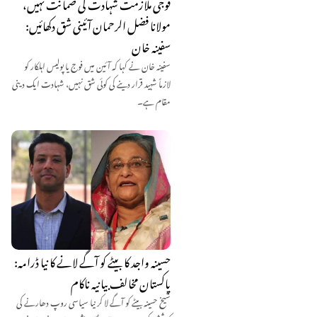
فوجی ملازمت شہادت کی ضمانت نہیں،
مولانا فضل الرحمان آئینی شق دکھائیں:
سفینہ خان
سفینہ خان نے کہا کہ آئین میں فوج یا پولیس اہلکار کو
لازماً شہید قرار دینے کی کوئی شق نہیں، شہادت ایک دینی
مقام ہے۔
حسینہ واجد کا بیٹے کو آگے لانے کا نیا ڈرامہ:
پاکستان مخالف بیانیہ ناکام
شیخ حسینہ بیٹے کو آگے لا کر نیا سیاسی روپ دھارنے کی