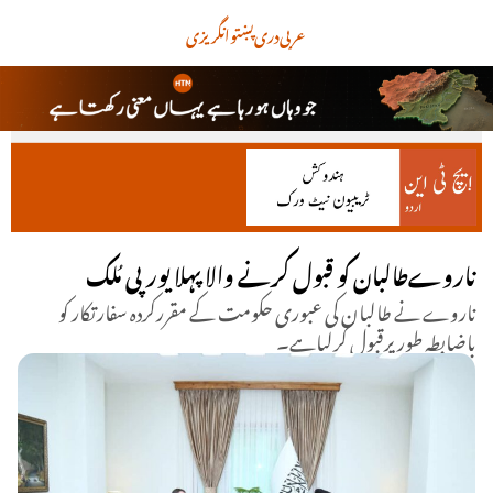
عربی
دری
پښتو
انگریزی
ناروےطالبان کو قبول کرنے والا پہلا یورپی مُلک
ناروے نے طالبان کی عبوری حکومت کے مقررکردہ سفارتکار کو
باضابطہ طورپرقبول کرلیاہے۔