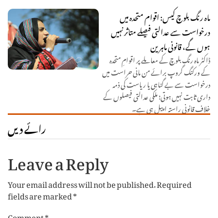
ماہ رنگ بلوچ کیس: اقوام متحدہ میں
درخواست سے عدالتی فیصلے متاثر نہیں
ہوں گے، قانونی ماہرین
ڈاکٹر ماہ رنگ بلوچ کے معاملے پر اقوامِ متحدہ
کے ورکنگ گروپ برائے من مانی حراست میں
درخواست سے بے گناہی یا ریاست کی ذمہ
داری ثابت نہیں ہوتی؛ ملکی عدالتی فیصلوں کے
خلاف قانونی راستہ اپیل ہی ہے۔
رائے دیں
Leave a Reply
Your email address will not be published.
Required
fields are marked
*
Comment
*