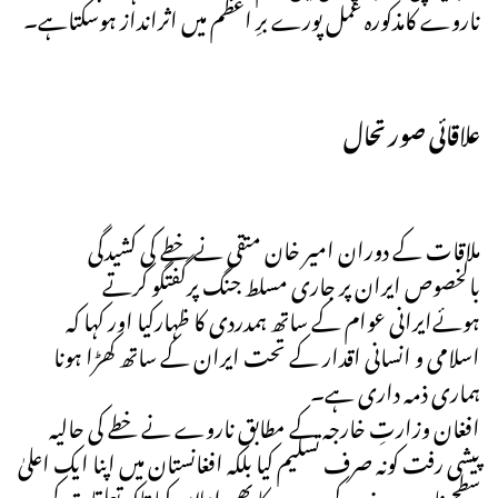
ناروے کامذکورہ عمل پورے برِ اعظم میں اثرانداز ہوسکتاہے۔
علاقائی صورتحال
ملاقات کے دوران امیر خان متقی نے خطے کی کشیدگی
بالخصوص ایران پر جاری مسلط جنگ پرگفتگو کرتے
ہوئےایرانی عوام کے ساتھ ہمدردی کا ظہارکیا اور کہا کہ
اسلامی و انسانی اقدار کے تحت ایران کے ساتھ کھڑا ہونا
ہماری ذمہ داری ہے۔
افغان وزارتِ خارجہ کے مطابق ناروے نے خطے کی حالیہ
پیشی رفت کونہ صرف تسلیم کیا بلکہ افغانستان میں اپنا ایک اعلیٰ
سطح ناروےوفد کےدورے کا بھی اعلان کیا تاکہ تعلقات کی