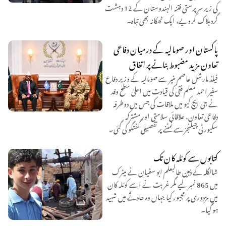
کی زیر سرپرستی فتنہ الہندوستان کے 12 دہشت
گرد ہلاک کر دیے، ایک ٹھکانہ بھی تباہ۔
پاکستان اور صومالیہ کے درمیان دفاعی
تعاون مزید مضبوط بنانے پر اتفاق
فیلڈ مارشل عاصم منیر سے صومالیہ کے وزیر دفاع
سفیر احمد معلم فقی کی قیادت میں اعلیٰ سطح وفد
نے جی ایچ کیو میں ملاقات کی جس میں دوطرفہ
دفاعی تعاون، علاقائی سلامتی اور مشترکہ
سکیورٹی چیلنجز سے نمٹنے پر تفصیلی گفتگو کی گئی۔
کتابوں سے کوئلہ کان تک
شانگلہ کے ذہین طالبعلم ابو سفیان نے میٹرک
میں 865 نمبر لیے مگر غربت نے اسے کوئلہ کان
میں مزدوری پر مجبور کیا جہاں وہ حادثے میں شہید
ہو گیا۔