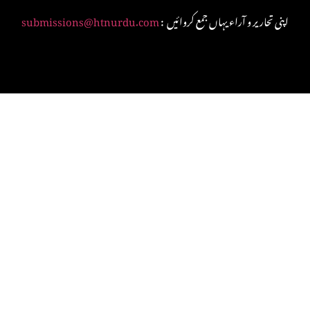
: اپنی تحاریر و آراء یہاں جمع کروائیں
submissions@htnurdu.com