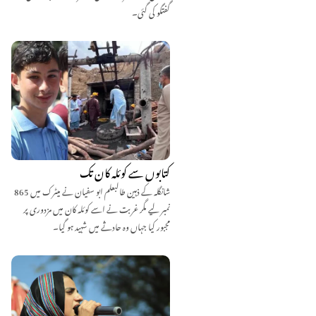
گفتگو کی گئی۔
کتابوں سے کوئلہ کان تک
شانگلہ کے ذہین طالبعلم ابو سفیان نے میٹرک میں 865
نمبر لیے مگر غربت نے اسے کوئلہ کان میں مزدوری پر
مجبور کیا جہاں وہ حادثے میں شہید ہو گیا۔