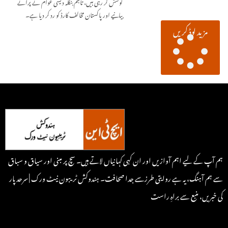
کوشش کر رہی ہیں، تاہم بنگلہ دیشی عوام نے پرانے
بیانیے اور پاکستان مخالف کارڈ کو رد کر دیا ہے۔
مزید لوڈ کریں
ہم آپ کے لیے اہم آوازیں اور ان کہی کہانیاں لاتے ہیں۔ سچ پر مبنی اور سیاق و سباق
سے ہم آہنگ، یہ ہے روایتی طرزسے جدا صحافت۔ ہندوکش ٹریبون نیٹ ورک | سرحد پار
کی خبریں، منبع سے براہِ راست