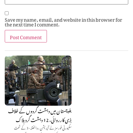
Save my name, email, and website in this browser for
the next time I comment.
بلوچستان میں دہشت گردوں کے خلاف
بڑی کارروائی، 12 دہشت گرد ہلاک
سکیورٹی فورسز نے آپریشن ردالفتنہ-3 کے تحت