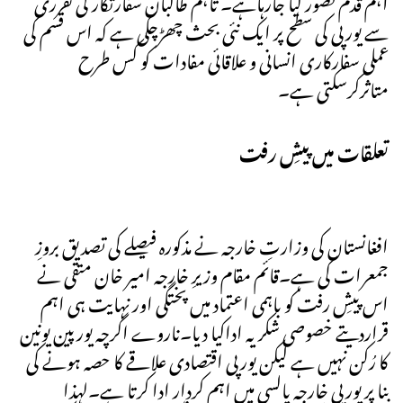
سے یورپی کی سطح پر ایک نئی بحث چھڑچکی ہے کہ اس قسم کی
عملی سفارکاری انسانی و علاقائی مفادات کو کس طرح
متاثرکرسکتی ہے۔
تعلقات میں پیشِ رفت
افغانستان کی وزارتِ خارجہ نے مذکورہ فیصلے کی تصدیق بروزِ
جمعرات کی ہے۔قائم مقام وزیرِ خارجہ امیر خان متقی نے
اس پیشِ رفت کو باہمی اعتماد میں پختگی اور نہایت ہی اہم
قراردیتے خصوصی شکریہ اداکیا دیا۔ناروے اگرچہ یورپین یونین
کا رُکن نہیں ہے لیکن یورپی اقتصادی علاقے کا حصہ ہونے کی
بنا پر یورپی خارجہ پالسی میں اہم کردار ادا کرتا ہے۔لہذا