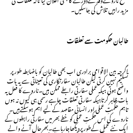
مزید راہیں تلاش کی جاسکیں۔
طالبان حکومت سے تعلقات
اگرچہ بین الاقوامی برادری اب بھی طالبان کو باضابطہ طورپر
تسلیم نہین کرتی لیکن طالبان سفارتکاری کی تعیناتی سے یہ بات
واضح ہوتی ہیکہ عملی سفارتی رابطے ممکن ہیں۔ناروے کا فعل یہ
بات ظاہر کرتاہیکہ سفارتی تعلقات چاہے رسمی ہی کیوں نہ ہوں
تاہم حکمتِ عملی اور انسانی مقاصد کے لیے اہم ہوسکتےہیں۔
ناروے کی اس حکمتِ عملی کو خطے بھر میں سفارتی رابطوں کے
ایک نئے عمل کےطورپردیکھاجارہاہے۔بھرحال آنے والے