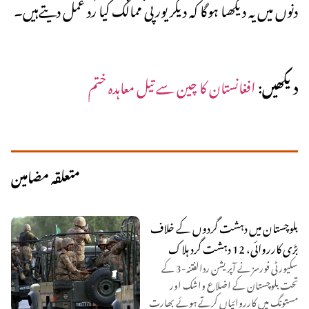
دنوں میں یہ دیکھںا ہوگا کہ دیگر یورپی ممالک کیا رد عمل دیتےہیں۔
دیکھیں:
افغانستان کا چین سے تیل معاہدہ ختم
متعلقہ مضامین
بلوچستان میں دہشت گردوں کے خلاف
بڑی کارروائی، 12 دہشت گرد ہلاک
سکیورٹی فورسز نے آپریشن ردالفتنہ-3 کے
تحت بلوچستان کے اضلاع واشک اور
مستونگ میں کارروائیاں کرتے ہوئے بھارت