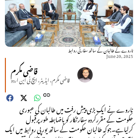
ناروے کے طالبان کے ساتھ سفارتی روابط
June 20, 2025
قاضی مکرم
قاضی مکرم، ایڈیٹر، ایچ ٹی این اردو
ناروے نے ایک بڑی پیشِ رفت میں طالبان کی عبوری
حکومت کے مقررکردہ سفارتکار کو باضابطہ طورپرقبول
کرلیاہے۔جوکہ طالبان حکومت کے ساتھ یورپی روابط میں ایک
اہم قدم تصور کیا جارہاہے۔ تاہم طالبان سفارتکار کی تقرری