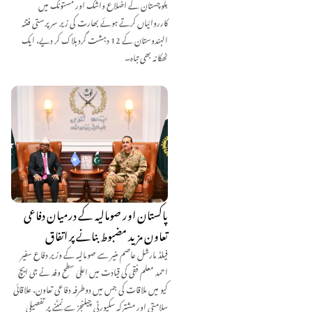
بلوچستان کے اضلاع واشک اور مستونگ میں
کارروائیاں کرتے ہوئے بھارت کی زیر سرپرستی فتنہ
الہندوستان کے 12 دہشت گرد ہلاک کر دیے، ایک
ٹھکانہ بھی تباہ۔
پاکستان اور صومالیہ کے درمیان دفاعی
تعاون مزید مضبوط بنانے پر اتفاق
فیلڈ مارشل عاصم منیر سے صومالیہ کے وزیر دفاع سفیر
احمد معلم فقی کی قیادت میں اعلیٰ سطح وفد نے جی ایچ
کیو میں ملاقات کی جس میں دوطرفہ دفاعی تعاون، علاقائی
سلامتی اور مشترکہ سکیورٹی چیلنجز سے نمٹنے پر تفصیلی