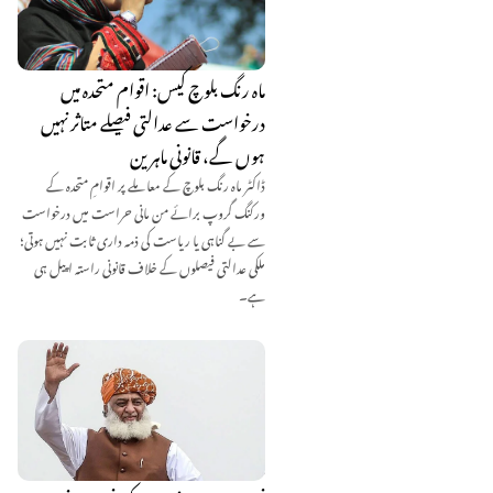
ماہ رنگ بلوچ کیس: اقوام متحدہ میں
درخواست سے عدالتی فیصلے متاثر نہیں
ہوں گے، قانونی ماہرین
ڈاکٹر ماہ رنگ بلوچ کے معاملے پر اقوامِ متحدہ کے
ورکنگ گروپ برائے من مانی حراست میں درخواست
سے بے گناہی یا ریاست کی ذمہ داری ثابت نہیں ہوتی؛
ملکی عدالتی فیصلوں کے خلاف قانونی راستہ اپیل ہی
ہے۔