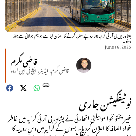
پشاور میں بی آر ٹی کرایہ 30 روپے مقرر کرنے کا اعلان کیا ہے جو یکم جولائی سے نافذ
ہوگا۔
June 16, 2025
قاضی مکرم
قاضی مکرم، ایڈیٹر، ایچ ٹی این اردو
نوٹیفکیشن جاری
خیبر پختونخوا موبیلٹی اتھارٹی نے پشاور بی آر ٹی کرایہ میں خاطر
خواہ اضافہ کا اعلان کردیا۔ بسوں کے کرایہ میں دس روپیہ کا