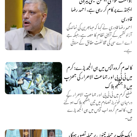
ایجنڈے پر کام کر رہی ہے، احمد رضا
قادری
احمد رضا قادری نے کہا کہ مہاجرین کی نمائندگی
آزاد کشمیر کے آئینی نظام کا حصہ ہے، جبکہ جے
اے اے سی کی مخالفت حقائق کے منافی
ہے۔
کالعدم گروہ آپس میں ہی الجھ پڑے: کرم
میں ٹی ٹی پی اور جماعت الاحرار کی جھڑپ
میں 3 جنگجو ہلاک
ضلع کرم میں ٹی ٹی پی اور جماعت الاحرار کے
درمیان خونریز تصادم میں تین جنگجو ہلاک ہو گئے
ہیں، کالعدم گروہ اب آپس میں ہی الجھ پڑے
ہیں۔
ایک ملک پر حملہ تینوں پر حملہ تصور ہوگا،