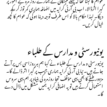
عوام کا کہنا تھا کہ پہلے مہنگائی نے ہمارے روز مرہ کے امور پر
گہرا اثرڈالا، اب بی آرٹی کرایہ میں اضافہ ہماری کمر توڑ کر رکھ
دیگا۔ لہذا حکامِ بالا کو اس طرف توجہ دینا ہوگی کہ عوام کا کچھ
خیال کریں۔
یونیورسٹی و مدارس کے طلباء
یونیورسٹی و مدارس کے طلباء نے کہا ہم ہرروزاسی بس پرآتے
جاتے ہیں۔ نیا بی آر ٹی کرایہ ہماری جیب پر گہرا اثر ڈالے گا۔
مزدور طبقے کا بھی یہی مؤقف تھا روزمرہ کی بنیاد پر ہم یہی سروس
استعمال کرتے ہیں تو یہ اضافی کرایہ ہمیں مشکل میں ڈال دے
گا۔