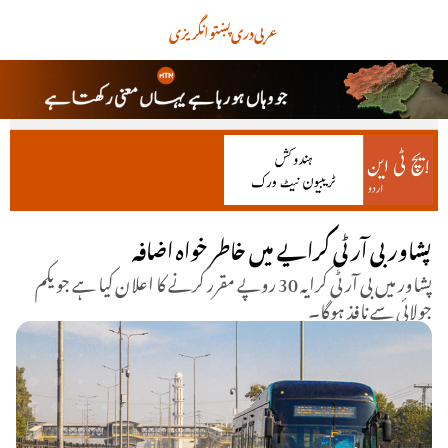
عربی
دری
پښتو
انگریزی
پشاور بی آر ٹی کرایے میں خاطر خواہ اضافہ
پشاور میں بی آر ٹی کرایہ 30 روپے مقرر کرنے کا اعلان کیا ہے جو یکم
جولائی سے نافذ ہوگا۔