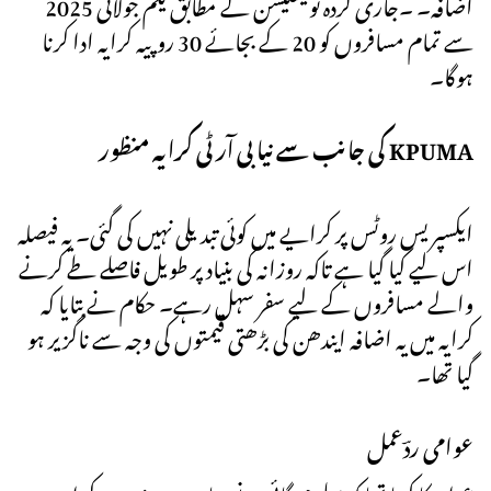
اضافہ۔ ۔جاری کردہ نوٹیفکیشن کے مطابق یکم جولائی 2025
سے تمام مسافروں کو 20 کے بجائے 30 روپیہ کرایہ ادا کرنا
ہوگا۔
کی جانب سے نیا بی آر ٹی کرایہ منظور KPUMA
ایکسپریس روٹس پر کرایے میں کوئی تبدیلی نہیں کی گئی۔ یہ فیصلہ
اس لیے کیا گیا ہے تاکہ روزانہ کی بنیاد پر طویل فاصلے طے کرنے
والے مسافروں کے لیے سفر سہل رہے۔ حکام نے بتایا کہ
کرایہ میں یہ اضافہ ایندھن کی بڑھتی قیمتوں کی وجہ سے ناگزیر ہو
گیا تھا۔
عوامی ردؔعمل