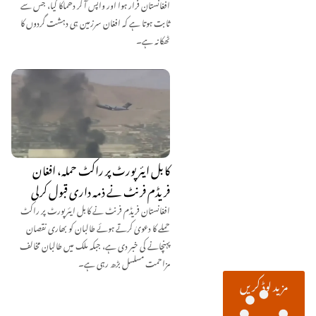
افغانستان فرار ہوا اور واپس آ کر دھماکا کیا، جس سے
ثابت ہوتا ہے کہ افغان سرزمین ہی دہشت گردوں کا
ٹھکانہ ہے۔
کابل ایئرپورٹ پر راکٹ حملہ، افغان
فریڈم فرنٹ نے ذمہ داری قبول کرلی
افغانستان فریڈم فرنٹ نے کابل ایئرپورٹ پر راکٹ
حملے کا دعویٰ کرتے ہوئے طالبان کو بھاری نقصان
پہنچانے کی خبر دی ہے، جبکہ ملک میں طالبان مخالف
مزاحمت مسلسل بڑھ رہی ہے۔
مزید لوڈ کریں