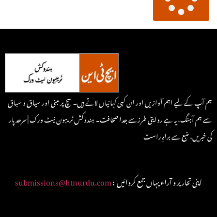
ہم آپ کے لیے اہم آوازیں اور ان کہی کہانیاں لاتے ہیں۔ سچ پر مبنی اور سیاق و سباق
سے ہم آہنگ، یہ ہے روایتی طرزسے جدا صحافت۔ ہندوکش ٹریبون نیٹ ورک | سرحد پار
کی خبریں، منبع سے براہِ راست
: اپنی تحاریر و آراء یہاں جمع کروائیں
submissions@htnurdu.com