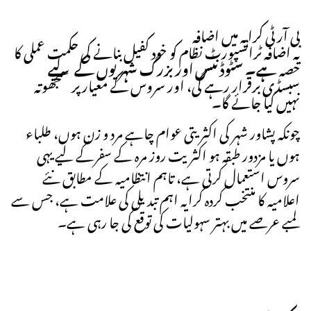
بی آر ٹی کرایہ میں اضافہ
یہ اضافہ ٹرانسپورٹ نظام کو خود کفیل بنانے کی حکمت عملی کا
حصہ
ہے۔ سٹوڈنٹس اور بزرگ شہریوں کے لیے
سبسڈی برقرار رہے گی، اور سروس کے معیار پر سمجھوتہ
نہیں کیا جائے گا۔
چونکہ پشاور شہر کی اکثریتی عوام چاہے مرد و زن ہوں، طلباء
ہوں یا مزدور طبقہ ہو اکثریت روز مرہ کے سفرکے لیے یہی
سروس استعمال کرتی ہے، تاہم انتظامیہ کے مطابق نئے
اعلامیہ کا منتخب کردہ کرایہ اہم تبدیلی کی علامت ہے، جس سے
لمبے عرصے میں بہتر سہولیات کی توقع کی جا رہی ہے۔