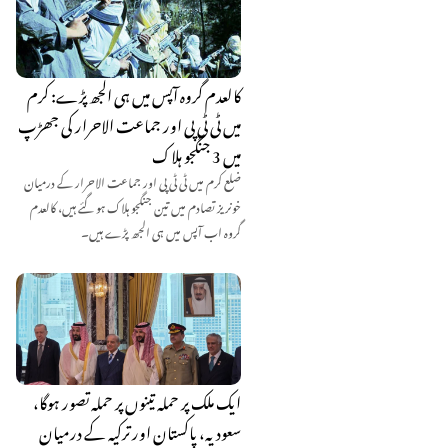
کالعدم گروہ آپس میں ہی الجھ پڑے: کرم
میں ٹی ٹی پی اور جماعت الاحرار کی جھڑپ
میں 3 جنگجو ہلاک
ضلع کرم میں ٹی ٹی پی اور جماعت الاحرار کے درمیان
خونریز تصادم میں تین جنگجو ہلاک ہو گئے ہیں، کالعدم
گروہ اب آپس میں ہی الجھ پڑے ہیں۔
ایک ملک پر حملہ تینوں پر حملہ تصور ہوگا،
سعودیہ، پاکستان اور ترکیہ کے درمیان