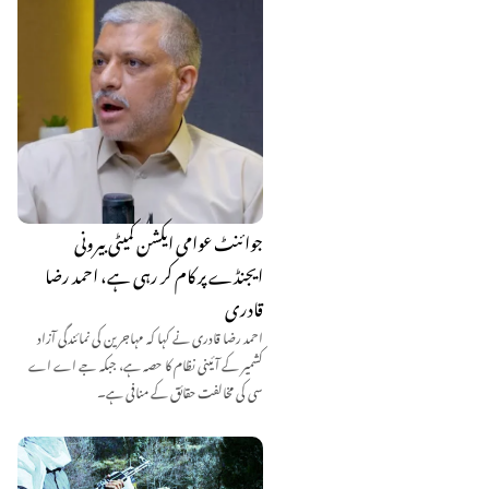
جوائنٹ عوامی ایکشن کمیٹی بیرونی
ایجنڈے پر کام کر رہی ہے، احمد رضا
قادری
احمد رضا قادری نے کہا کہ مہاجرین کی نمائندگی آزاد
کشمیر کے آئینی نظام کا حصہ ہے، جبکہ جے اے اے
سی کی مخالفت حقائق کے منافی ہے۔