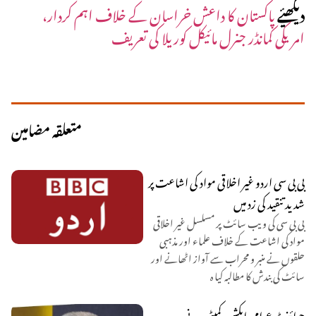
دیکھیٔے
پاکستان کا داعش خراسان کے خلاف اہم کردار،
امریکی کمانڈر جنرل مائیکل کوریلا کی تعریف
متعلقہ مضامین
بی بی سی اردو غیر اخلاقی مواد کی اشاعت پر
شدید تنقید کی زد میں
بی بی سی کی ویب سائٹ پر مسلسل غیر اخلاقی
مواد کی اشاعت کے خلاف علماء اور مذہبی
حلقوں نے منبر و محراب سے آواز اٹھانے اور
سائٹ کی بندش کا مطالبہ کیا ہ
جوائنٹ عوامی ایکشن کمیٹی بیرونی