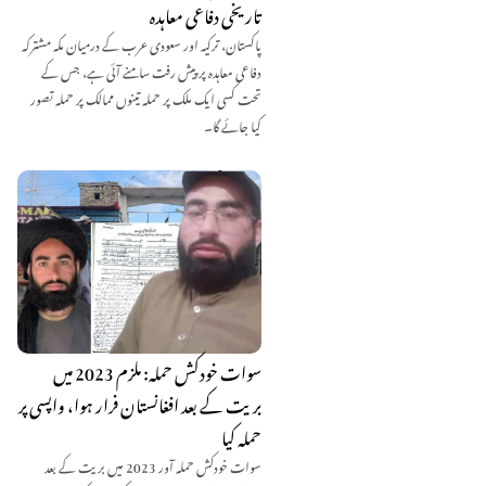
تاریخی دفاعی معاہدہ
پاکستان، ترکیہ اور سعودی عرب کے درمیان مکہ مشترکہ
دفاعی معاہدہ پر پیش رفت سامنے آئی ہے، جس کے
تحت کسی ایک ملک پر حملہ تینوں ممالک پر حملہ تصور
کیا جائے گا۔
سوات خودکش حملہ: ملزم 2023 میں
بریت کے بعد افغانستان فرار ہوا، واپسی پر
حملہ کیا
سوات خودکش حملہ آور 2023 میں بریت کے بعد