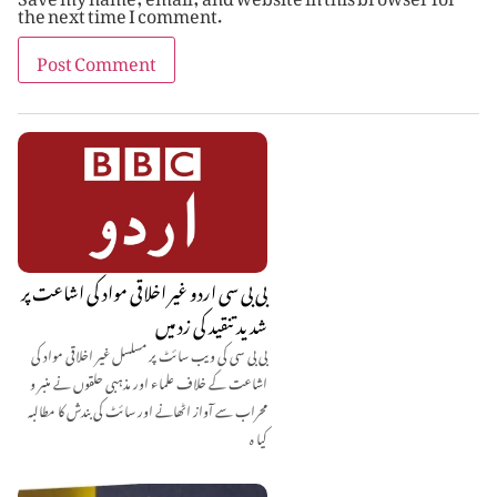
the next time I comment.
بی بی سی اردو غیر اخلاقی مواد کی اشاعت پر
شدید تنقید کی زد میں
بی بی سی کی ویب سائٹ پر مسلسل غیر اخلاقی مواد کی
اشاعت کے خلاف علماء اور مذہبی حلقوں نے منبر و
محراب سے آواز اٹھانے اور سائٹ کی بندش کا مطالبہ
کیا ہ