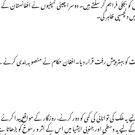
کو بجلی فراہم کر سکتے ہیں۔ دوسرا چینی کمپنیوں نے افغانستان کے مو
ں دلچسپی ظاہر کی۔
کرات کو بہتر پیش رفت قرار دیا۔افغان حکام نے منصوبہ بندی کرنے ک
 ملک کی توانائی کی کمی کو دور کرنے، روزگار کے مواقع پیدا کرنے او
لیے یہ وسطی اور جنوبی ایشیا میں اس کے اثر و رسوخ کو بڑھاتا ہ