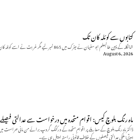
کتابوں سے کوئلہ کان تک
شانگلہ کے ذہین طالبعلم ابو سفیان نے میٹرک میں 865 نمبر لیے مگر غربت نے اسے کوئلہ کان میں مزدوری پر مجبور کیا جہاں وہ حادثے میں شہید ہو گیا۔
August 6, 2026
ماہ رنگ بلوچ کیس: اقوام متحدہ میں درخواست سے عدالتی فیصلے م
ڈاکٹر ماہ رنگ بلوچ کے معاملے پر اقوامِ متحدہ کے ورکنگ گروپ برائے من مانی حراست م
ہوتی؛ ملکی عدالتی فیصلوں کے خلاف قانونی راستہ اپیل ہی ہے۔