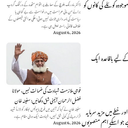
جودہ کوئلے کی کانوں کو
ڈاکٹر ماہ رنگ بلوچ کے معاملے پر اقوامِ متحدہ کے ورکنگ گروپ
برائے من مانی حراست میں درخواست سے بے گناہی یا
ریاست کی ذمہ داری ثابت نہیں ہوتی؛ ملکی عدالتی فیصلوں کے
خلاف قانونی راستہ اپیل ہی ہے۔
August 6, 2026
ے لیے باقاعدہ ایک
فوجی ملازمت شہادت کی ضمانت نہیں، مولانا
فضل الرحمان آئینی شق دکھائیں: سفینہ خان
ر خطے میں مزید سرمایہ
سفینہ خان نے کہا کہ آئین میں فوج یا پولیس اہلکار کو لازماً شہید
قرار دینے کی کوئی شق نہیں، شہادت ایک دینی مقام ہے۔
ے جو اسکے اہم منصوبوں
August 6, 2026