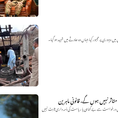
تاثر نہیں ہوں گے، قانونی ماہرین
یں درخواست سے بے گناہی یا ریاست کی ذمہ داری ثابت نہیں