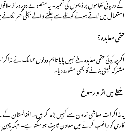
کے دریائی نظاموں پر ڈیموں کی تعمیر۔ یہ منصوبے دور دراز علاقوں 
استعمال میں لاتے ہوئے کوئلے سے چلنے والے بجلی گھر لگانے می
حتمی معاہدہ ؟
اگرچہ کوئی حتمی معاہدہ طے نہیں پایا تاہم دونوں ممالک نے مذا
مشترکہ کمیٹی بنانے کا بھی مشورہ دیا۔
خطے میں اثر و رسوخ
یہ مذاکرات معاشی تعاون سے کہیں بڑھ کر ہیں۔ افغانستان کے لیے یہ
کاری کو راغب کرنے میں معاون ثابت ہو سکتا ہے۔ جبکہ چین کے 