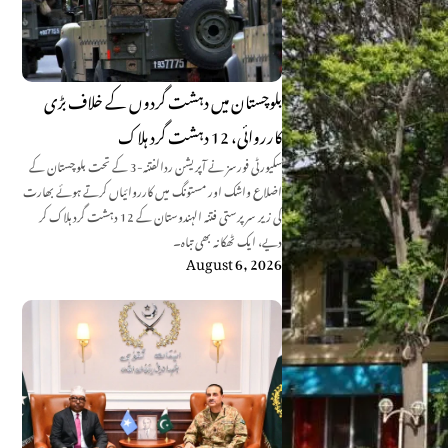
بلوچستان میں دہشت گردوں کے خلاف بڑی
کارروائی، 12 دہشت گرد ہلاک
سکیورٹی فورسز نے آپریشن ردالفتنہ-3 کے تحت بلوچستان کے
اضلاع واشک اور مستونگ میں کارروائیاں کرتے ہوئے بھارت
کی زیر سرپرستی فتنہ الہندوستان کے 12 دہشت گرد ہلاک کر
دیے، ایک ٹھکانہ بھی تباہ۔
August 6, 2026