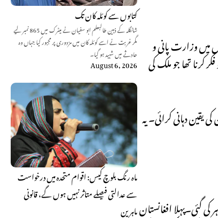
کتابوں سے کوئلہ کان تک
شانگلہ کے ذہین طالبعلم ابو سفیان نے میٹرک میں 865 نمبر لیے
ل میں وزارت پانی و
مگر غربت نے اسے کوئلہ کان میں مزدوری پر مجبور کیا جہاں وہ
حادثے میں شہید ہو گیا۔
ر کرنا تھا جو ملک کی
August 6, 2026
 یقین دہانی کرائی۔ یہ
ماہ رنگ بلوچ کیس: اقوام متحدہ میں درخواست
سے عدالتی فیصلے متاثر نہیں ہوں گے، قانونی
ر کی گئی۔پہلا افغانستان
ماہرین