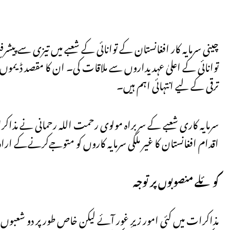
چینی سرمایہ کار افغانستان کے توانائی کے شعبے میں تیزی سے پی
توانائی کے اعلیٰ عہدیداروں سے ملاقات کی۔ ان کا مقصد ڈیموں کی
ترقی کے لیے انتہائی اہم ہیں۔
سرمایہ کاری شعبے کے سربراہ مولوی رحمت اللہ رحمانی نے مذاکرا
اقدام افغانستان کا غیر ملکی سرمایہ کاروں کو متوجےکرنےکے اراد
کوئلے منصوبوں پر توجہ
مذاکرات میں کئی امور زیرِ غور آئے لیکن خاص طور پر دو شعبوں پر 