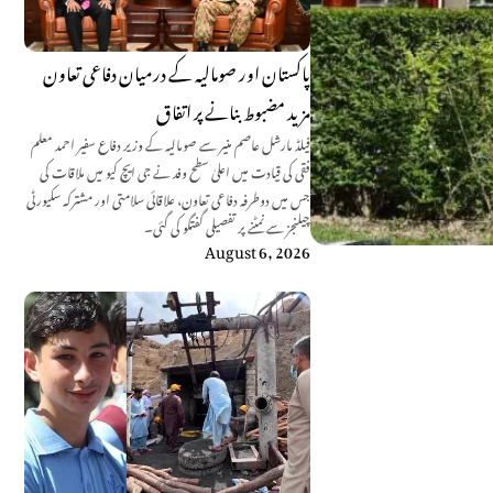
پاکستان اور صومالیہ کے درمیان دفاعی تعاون
مزید مضبوط بنانے پر اتفاق
فیلڈ مارشل عاصم منیر سے صومالیہ کے وزیر دفاع سفیر احمد معلم
فقی کی قیادت میں اعلیٰ سطح وفد نے جی ایچ کیو میں ملاقات کی
جس میں دوطرفہ دفاعی تعاون، علاقائی سلامتی اور مشترکہ سکیورٹی
چیلنجز سے نمٹنے پر تفصیلی گفتگو کی گئی۔
August 6, 2026