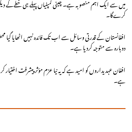
میں سے ایک اہم منصوبہ ہے۔ چینی کمپنیاں پہلے ہی خطےکے دیگر م
کرےگا۔
افغانستان کے قدرتی وسائل سے اب تک فائدہ نہیں اٹھایا گیا محض
دوبارہ سے متوجہ کردیا ہے۔
افغان عہدیداروں کو امید ہے کہ یہ نیا عزم مؤثر پیشرفت اختیا
ہے۔