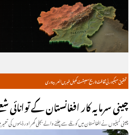
تحقیق
سیکیورٹی
ثقافت
تاریخ
معیشت
کھیل
خبریں
العربية
دری
چینی سرمایہ کار افغانستان کے توانائی شعب
چینی کمپنیوں نے افغانستان میں کوئلے سے چلنے والے بجلی گھر اور ڈیموں کی تعمیر 