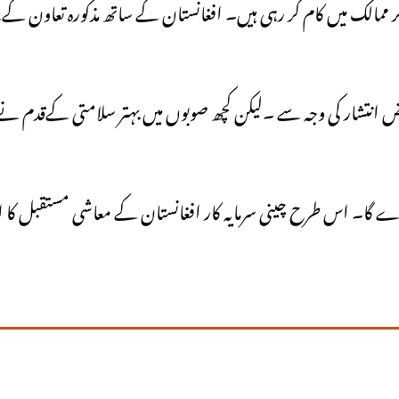
مالک میں کام کر رہی ہیں۔ افغانستان کے ساتھ مذکورہ تعاون کےلیے
 انتشار کی وجہ سے ۔لیکن کچھ صوبوں میں بہتر سلامتی کےقدم نے غیر
ر کرے گا۔ اس طرح چینی سرمایہ کار افغانستان کے معاشی مستقبل ک