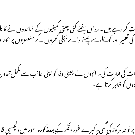
شرفت کر رہے ہیں۔ رواں ہفتے کئی چینی کمپنیوں کے نمائندوں نے کاب
 تعمیر اور کوئلے سے چلنے والے بجلی گھروں کے منصوبوں پر غور و فک
ت کی قیادت کی۔ انہوں نے چینی وفد کو اپنی جانب سے مکمل تعاون کی
وں کو ظاہر کرتا ہے۔
توجہ مرکوز کی گئی۔گہرے غور وفکر کے بعدمذکورہ امور میں دلچسپی ظاہ