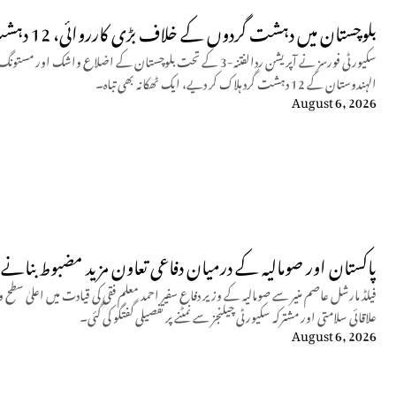
بلوچستان میں دہشت گردوں کے خلاف بڑی کارروائی، 12 دہشت گرد ہلاک
سکیورٹی فورسز نے آپریشن ردالفتنہ-3 کے تحت بلوچستان کے اضلاع و
الہندوستان کے 12 دہشت گرد ہلاک کر دیے، ایک ٹھکانہ بھی تباہ۔
August 6, 2026
پاکستان اور صومالیہ کے درمیان دفاعی تعاون مزید مضبوط بنانے پ
فیلڈ مارشل عاصم منیر سے صومالیہ کے وزیر دفاع سفیر احمد معلم فقی کی قیادت میں اعلیٰ سطح 
علاقائی سلامتی اور مشترکہ سکیورٹی چیلنجز سے نمٹنے پر تفصیلی گفتگو کی گئی۔
August 6, 2026