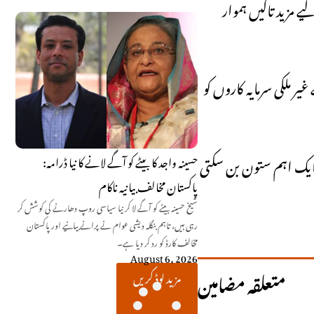
 مزید تاکیں ہموار
 ملکی سرمایہ کاروں کو
ا ایک اہم ستون بن سکتی
حسینہ واجد کا بیٹے کو آگے لانے کا نیا ڈرامہ:
پاکستان مخالف بیانیہ ناکام
شیخ حسینہ بیٹے کو آگے لا کر نیا سیاسی روپ دھارنے کی کوشش کر
رہی ہیں، تاہم بنگلہ دیشی عوام نے پرانے بیانیے اور پاکستان
مخالف کارڈ کو رد کر دیا ہے۔
August 6, 2026
متعلقہ مضامین
مزید لوڈ کریں