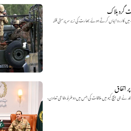
اشک اور مستونگ میں کارروائیاں کرتے ہوئے بھارت کی زیر سرپرستی فتنہ
ر اتفاق
وفد نے جی ایچ کیو میں ملاقات کی جس میں دوطرفہ دفاعی تعاون،