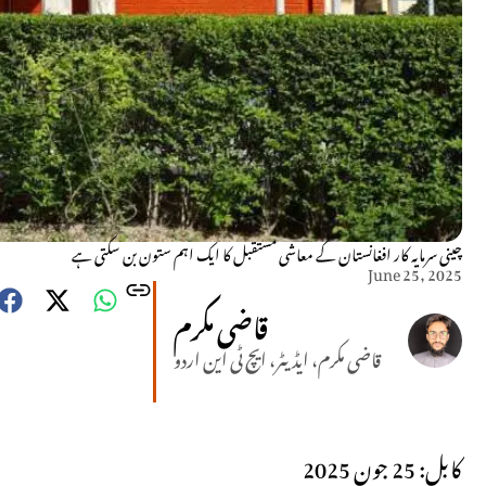
چینی سرمایہ کار افغانستان کے معاشی مستقبل کا ایک اہم ستون بن سکتی ہے
June 25, 2025
قاضی مکرم
قاضی مکرم، ایڈیٹر، ایچ ٹی این اردو
کابل: 25 جون 2025