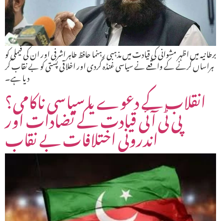
برطانیہ میں اظہر مشوانی کی قیادت میں مذہبی رہنما حافظ طاہر اشرفی اور ان کی فیملی کو
ہراساں کرنے کے واقعے نے سیاسی غنڈہ گردی اور اخلاقی پستی کو بے نقاب کر
دیا ہے۔
انقلاب کے دعوے یا سیاسی ناکامی؟
پی ٹی آئی قیادت کے تضادات اور
اندرونی اختلافات بے نقاب