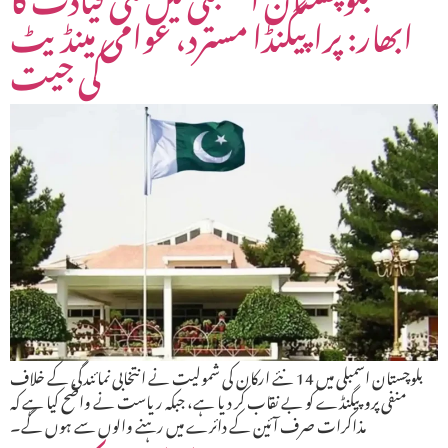
ابھار: پراپیگنڈا مسترد، عوامی مینڈیٹ
کی جیت
بلوچستان اسمبلی میں 14 نئے ارکان کی شمولیت نے انتخابی نمائندگی کے خلاف
منفی پروپیگنڈے کو بے نقاب کر دیا ہے، جبکہ ریاست نے واضح کیا ہے کہ
مذاکرات صرف آئین کے دائرے میں رہنے والوں سے ہوں گے۔