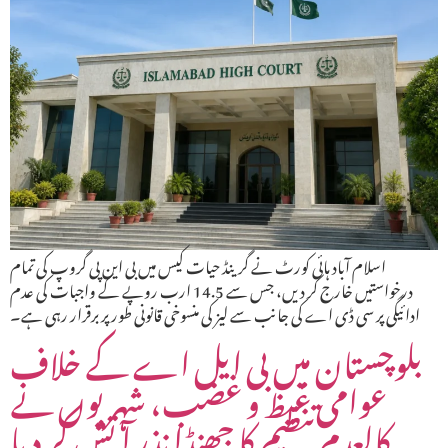
اسلام آباد ہائی کورٹ نے گرینڈ حیات کیس میں بی این پی گروپ کی تمام
درخواستیں خارج کر دیں، جس سے 14.5 ارب روپے کے واجبات کی عدم
ادائیگی پر سی ڈی اے کی جانب سے لیز کی منسوخی قانونی طور پر برقرار رہی ہے۔
بلوچستان میں بی ایل اے کے خلاف
عوامی غیظ و غضب، شہریوں نے
کالعدم تنظیم کا جھنڈا نذرِ آتش کر دیا