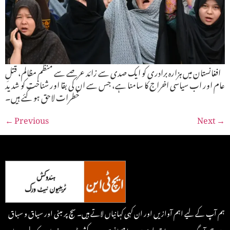
افغانستان میں ہزارہ برادری کو ایک صدی سے زائد عرصے سے منظم مظالم، قتلِ
عام اور اب سیاسی اخراج کا سامنا ہے، جس سے ان کی بقا اور شناخت کو شدید
خطرات لاحق ہو گئے ہیں۔
←
Previous
Next
→
ہم آپ کے لیے اہم آوازیں اور ان کہی کہانیاں لاتے ہیں۔ سچ پر مبنی اور سیاق و سباق
سے ہم آہنگ، یہ ہے روایتی طرزسے جدا صحافت۔ ہندوکش ٹریبون نیٹ ورک | سرحد پار