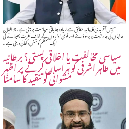
سہیل آفریدی کا بیانیہ حقائق سے زیادہ جذباتی سیاست پر مبنی ہے، جو افغان
طالبان کی جارحیت پر پردہ ڈالنے اور قومی اداروں کے خلاف نفرت پھیلانے کی
ایک منظم کوشش دکھائی دیتی ہے۔
سیاسی مخالفت یا اخلاقی پستی؟ برطانیہ
میں طاہر اشرفی کو ہراساں کرنے پر اظہر
مشوانی کو تنقید کا سامنا