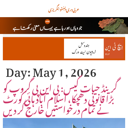
عربی
دری
پښتو
انگریزی
Day:
May 1, 2026
گرینڈ حیات کیس: بی این پی گروپ کو
بڑا قانونی دھچکا، اسلام آباد ہائی کورٹ
نے تمام درخواستیں خارج کر دیں