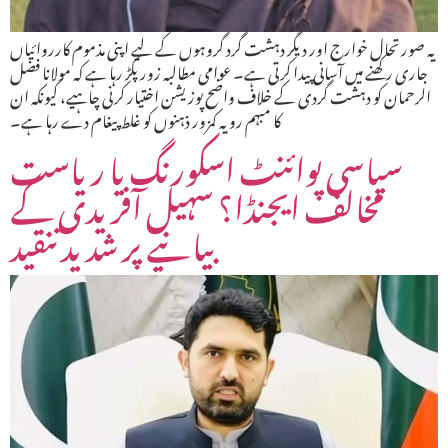
یہ صورتحال خوارج اور دیگر دہشت گرد گروہوں کے لیے اپنی مذموم کارروائیاں
جاری رکھنے میں آسانی پیدا کرتی ہے۔ عوامی مطالبہ زور پکڑ رہا ہے کہ مولانا فضل
الرحمان کو دہشت گردی کے خلاف واضح پوزیشن اختیار کرنی چاہیے، کیونکہ ان
کا مبہم رویہ کمزور ذہنوں کو غلط پیغام دے رہا ہے۔
سیاسی پوائنٹ اسکورنگ یا ریاست
مخالف ایجنڈا؟ سہیل آفریدی کے
بیانیے پر شدید تنقید