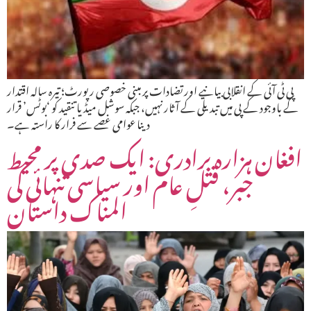
پی ٹی آئی کے انقلابی بیانیے اور تضادات پر مبنی خصوصی رپورٹ؛ تیرہ سالہ اقتدار
کے باوجود کے پی میں تبدیلی کے آثار نہیں، جبکہ سوشل میڈیا تنقید کو ‘بوٹس’ قرار
دینا عوامی غصے سے فرار کا راستہ ہے۔
افغان ہزارہ برادری: ایک صدی پر محیط
جبر، قتلِ عام اور سیاسی تنہائی کی
المناک داستان