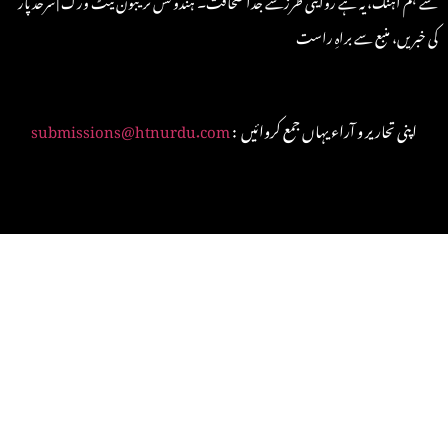
کی خبریں، منبع سے براہِ راست
: اپنی تحاریر و آراء یہاں جمع کروائیں
submissions@htnurdu.com