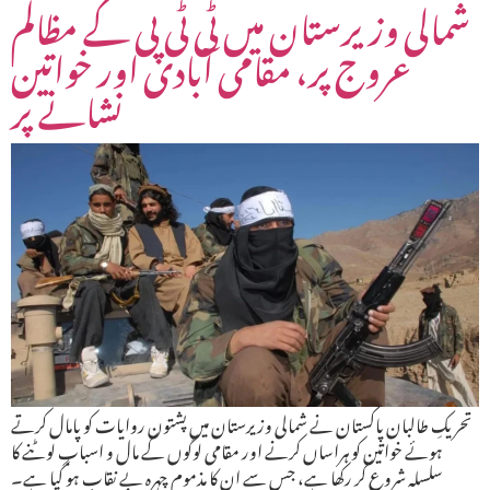
شمالی وزیرستان میں ٹی ٹی پی کے مظالم
عروج پر، مقامی آبادی اور خواتین
نشانے پر
تحریکِ طالبان پاکستان نے شمالی وزیرستان میں پشتون روایات کو پامال کرتے
ہوئے خواتین کو ہراساں کرنے اور مقامی لوگوں کے مال و اسباب لوٹنے کا
سلسلہ شروع کر رکھا ہے، جس سے ان کا مذموم چہرہ بے نقاب ہو گیا ہے۔