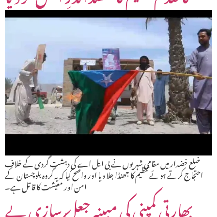
ضلع خضدار میں مقامی شہریوں نے بی ایل اے کی دہشت گردی کے خلاف
احتجاج کرتے ہوئے تنظیم کا جھنڈا جلا دیا اور واضح کیا کہ یہ گروہ بلوچستان کے
امن اور معیشت کا قاتل ہے۔
بھارتی کمپنی کی مبینہ جعل سازی بے