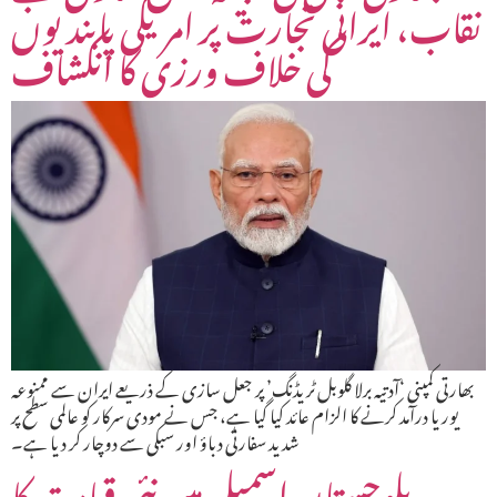
نقاب، ایرانی تجارت پر امریکی پابندیوں
کی خلاف ورزی کا انکشاف
بھارتی کمپنی ‘آدتیہ برلا گلوبل ٹریڈنگ’ پر جعل سازی کے ذریعے ایران سے ممنوعہ
یوریا درآمد کرنے کا الزام عائد کیا گیا ہے، جس نے مودی سرکار کو عالمی سطح پر
شدید سفارتی دباؤ اور سبکی سے دوچار کر دیا ہے۔
بلوچستان اسمبلی میں نئی قیادت کا