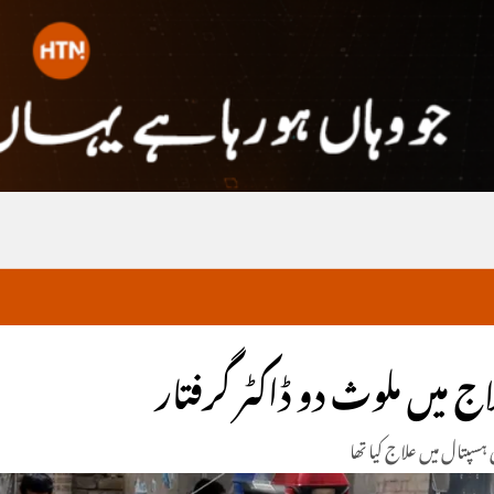
 میں ملوث دو ڈاکٹر گرفتار
ہسپتال میں علاج کیا تھا