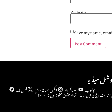
Website
Save my name, email
شل میڈیا
یوٹیوب
انسٹاگرام
ایکس (سابقہ ٹوئٹر)
فیس بک
۲۰ حقِ اشاعت ایچ ٹی این ورلڈ — تمام حقوق محفوظ ہیں