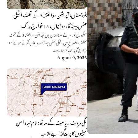
بلوچستان: آپریشن ردالفتنہ 3 کے تحت انٹیلی
جنس بیسڈ کارروائیاں، 15 خوارج ہلاک
سیکیورٹی فورسز نے بلوچستان میں آپریشن ردالفتنہ 3 کے تحت
مختلف اضلاع میں انٹیلی جنس بیسڈ کارروائیاں کرتے ہوئے 15
خوارج کو ہلاک کر دیا ہے۔
August 9, 2026
لکی مروت ریاست کے ساتھ: نام نہاد امن
کمیٹیوں کا پراپیگنڈا بے نقاب