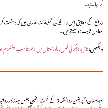
کر لیا ہے۔
ذرائع کے مطابق اس واقعے کی تحقیقات جاری ہیں کہ دہشت گرد کما
معاون ثابت ہو سکتے ہیں۔
دیکھیں:
تاتیرہ اچکزئی کیس، بلوچستان میں ابھرتا سب نیشنلزم او
بلوچستان: آپریشن ردالفتنہ 3 کے تحت انٹیلی جنس بیسڈ کارروائیاں، 15 خوارج ہلاک