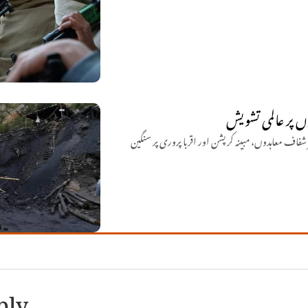
وں پر عالمی تشویش
 شفاف معاہدوں، مبینہ کرپشن اور اقربا پروری پر سنگین
ply