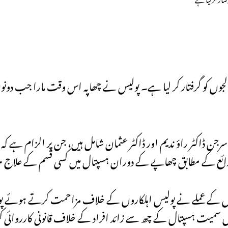
جوں کو گرفتار کر لیا ہے۔ پولیس نے چھاپہ اس وقت مارا جب دونو
 ڈاکٹر راؤ ندیم اور ڈاکٹر عثمان شامل ہیں، جن پر الزام ہے کہ
 ذرائع کے مطابق چھاپے کے دوران ہسپتال میں کسی قسم کے علاج مع
 کے عملے نے پولیس اہلکاروں کے خلاف مزاحمت کرتے ہوئے پول
وں سمیت ہسپتال کے چھ سے زائد افراد کے خلاف قانونی کارروائی