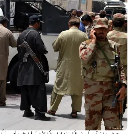
سول ہسپتال صادق آباد کے سرجن ڈاکٹر راؤ ندیم اور ڈاکٹر عثمان کو بلوچستان پولیس نے گرف