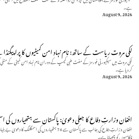
ہے۔
August 9, 2026
لکی مروت ریاست کے ساتھ: نام نہاد امن کمیٹیوں کا پراپیگنڈا
لکی مروت میں سیکیورٹی فورسز کے مفت طبی کیمپ کے دوران نام نہاد امن کمیٹی کے من
کر دیا ہے۔
August 9, 2026
افغان وزارتِ دفاع کا جعلی دعویٰ: پاکستان سے ہتھیاروں کی اسم
افغان وزارتِ دفاع کی جانب سے پاکستان سے 74 ہتھیاروں ک
ناکامیوں کو چھپانا ہے۔