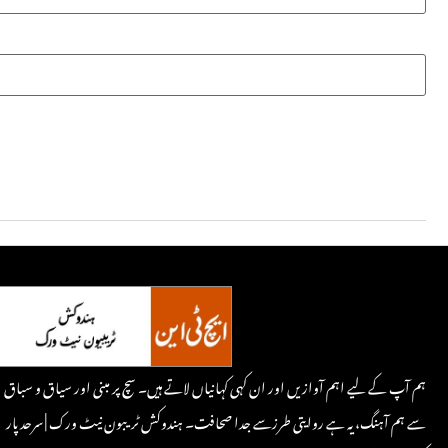
ہم آپ کے لیے اہم آوازیں اور ان کہی کہانیاں لاتے ہیں۔ سچ پر مبنی اور سیاق و سباق
سے ہم آہنگ، یہ ہے روایتی طرزسے جدا صحافت۔ ہندوکش ٹریبون نیٹ ورک | سرحد پار