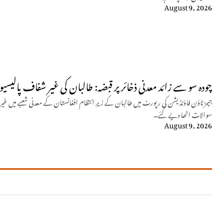
August 9, 2026
چودہ سو سے زائد معدنی ذخائر پر قبضہ: طالبان کی غیر شفاف پالیسی
جیمز ٹاؤن فاؤنڈیشن کی رپورٹ میں طالبان کے زیرِ انتظام افغانستان کے معدنی شعبے میں غیر
سوالات اٹھا دیے گئے۔
August 9, 2026