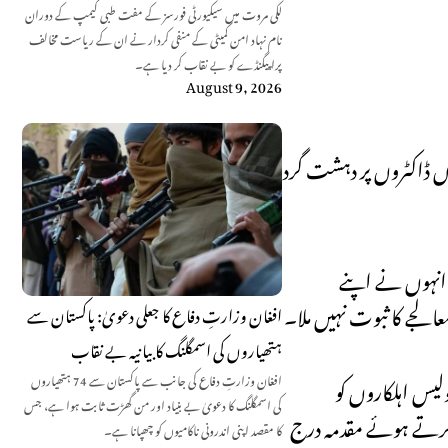
لکی مروت میں سیکیورٹی فورسز کے مفت طبی کیمپ کے دوران
نام نہاد امن کمیٹی کے منفی کردار نے ان کے ریاست مخالف
پراپیگنڈے کو بے نقاب کر دیا ہے۔
August 9, 2026
ں ڈاکٹروں پر دہشت گرد
 انہوں نے اپنے
الجے کا ثبوت نہیں ملا۔
افغان وزارتِ دفاع کا جعلی دعویٰ: پاکستان سے
ہتھیاروں کی اسمگلنگ کا بیانیہ بے نقاب
افغان وزارتِ دفاع کی جانب سے پاکستان سے 74 ہتھیاروں
یس اہلکاروں کو
کی اسمگلنگ کا دعویٰ بے بنیاد اور من گھڑت ثابت ہوا ہے، جس
 کرتے ہوئے مقدمہ درج
کا مقصد اپنی اندرونی ناکامیوں کو چھپانا ہے۔