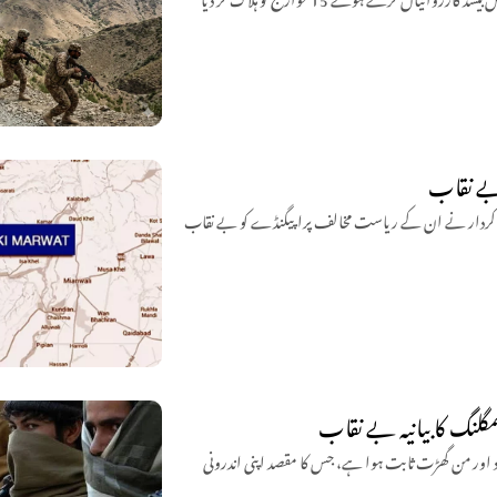
 بے نقاب
فی کردار نے ان کے ریاست مخالف پراپیگنڈے کو بے نقاب
گلنگ کا بیانیہ بے نقاب
ی اسمگلنگ کا دعویٰ بے بنیاد اور من گھڑت ثابت ہوا ہے، جس کا مقصد اپنی اندرونی