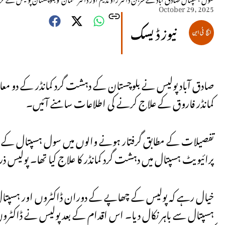
October 29, 2025
نیوز ڈیسک
صادق آباد پولیس نے بلوچستان کے دہشت گرد کمانڈر کے دو معال
کمانڈر فاروق کے علاج کرنے کی اطلاعات سامنے آئیں۔
تفصیلات کے مطابق گرفتار ہونے والوں میں سول ہسپتال کے سرجن
پرائیویٹ ہسپتال میں دہشت گرد کمانڈر کا علاج کیا تھا۔ پولیس
خیال رہے کہ پولیس کے چھاپے کے دوران ڈاکٹروں اور ہسپتال
ہسپتال سے باہر نکال دیا۔ اس اقدام کے بعد پولیس نے ڈاکٹر