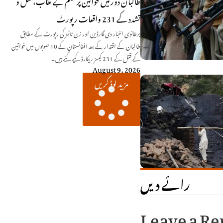
طالبان دور میں خواتین پر ظلم بے نقاب، قتل و
تشدد کے 231 واقعات رپورٹ
برطانوی اخبار دی گارڈین اور زن ٹائمز کی رپورٹ کے مطابق
طالبان کے اقتدار کے بعد افغانستان کے 10 صوبوں میں خواتین
کے قتل کے 231 کیسز ریکارڈ کیے گئے ہیں۔
August 9, 2026
مزید لوڈ کریں
رائے دیں
Leave a Re