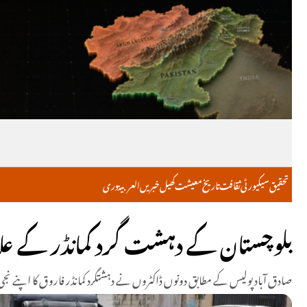
تحقیق
سیکیورٹی
ثقافت
تاریخ
معیشت
کھیل
خبریں
العربية
دری
بلوچستان کے دہشت گرد کمانڈر کے علاج
صادق آباد پولیس کے مطابق دونوں ڈاکٹروں نے دہشتگرد کمانڈر فاروق کا اپنے نجی 