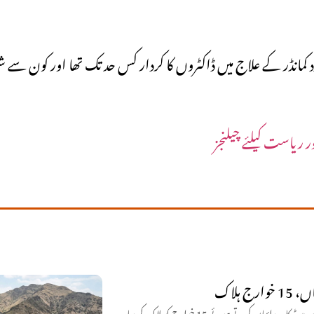
نڈر کے علاج میں ڈاکٹروں کا کردار کس حد تک تھا اور کون سے شواہد
ر ریاست کیلئے چیلنجز
سیکیورٹی فورسز نے بلوچستان میں آپریشن ردالفتنہ 3 کے تحت مختلف اضلاع میں انٹیلی جنس بیسڈ کارروائیاں کرتے ہوئے 15 خوارج کو ہلاک کر دیا