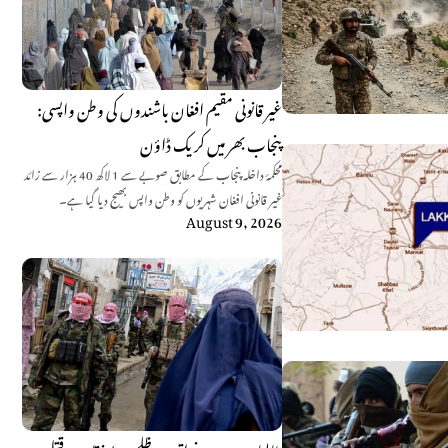
غیر قانونی مقیم افغان باشندوں کی وطن واپسی:
پنجاب بھر میں کریک ڈاؤن
محکمۂ داخلہ پنجاب کے مطابق صوبے سے 1 لاکھ 40 ہزار سے زائد
غیر قانونی افغان شہریوں کو وطن واپس بھیج دیا گیا ہے۔
August 9, 2026