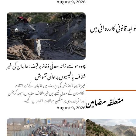
August 9, 2026
 قانونی کارروائی میں
چودہ سو سے زائد معدنی ذخائر پر قبضہ: طالبان کی غیر
شفاف پالیسیوں پر عالمی تشویش
جیمز ٹاؤن فاؤنڈیشن کی رپورٹ میں طالبان کے زیرِ انتظام
افغانستان کے معدنی شعبے میں غیر شفاف معاہدوں، مبینہ کرپشن
متعلقہ مضامین
اور اقربا پروری پر سنگین سوالات اٹھا دیے گئے۔
August 9, 2026