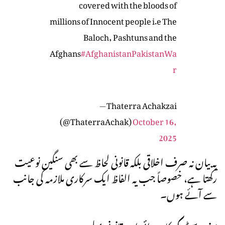
covered with the bloods of
millions of Innocent people i.e The
Baloch, Pashtuns and the
Afghans
#AfghanistanPakistanWa
r
— Thaterra Achakzai
(@ThaterraAchak)
October 16,
2025
یہ بیان نہ صرف اخلاقی بلکہ قانونی لحاظ سے بھی سنگین نوعیت
رکھتا ہے، خصوصاً جب یہ الفاظ ایک سرکاری ملازمہ کی جانب
سے آئے ہوں۔