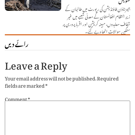
جیمز ٹاؤن فاؤنڈیشن کی رپورٹ میں طالبان کے
زیرِ انتظام افغانستان کے معدنی شعبے میں غیر
شفاف معاہدوں، مبینہ کرپشن اور اقربا پروری پر
سنگین سوالات اٹھا دیے گئے۔
رائے دیں
Leave a Reply
Your email address will not be published.
Required
fields are marked
*
Comment
*