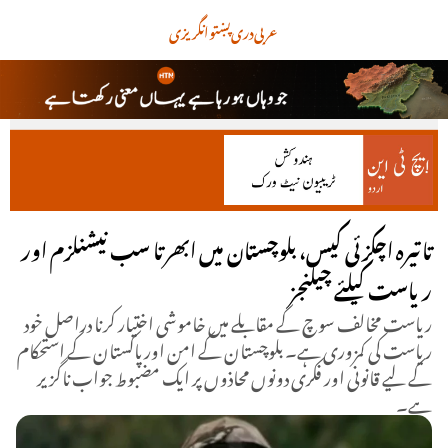
عربی
دری
پښتو
انگریزی
تاتیرہ اچکزئی کیس، بلوچستان میں ابھرتا سب نیشنلزم اور
ریاست کیلئے چیلنجز
ریاست مخالف سوچ کے مقابلے میں خاموشی اختیار کرنا دراصل خود
ریاست کی کمزوری ہے۔ بلوچستان کے امن اور پاکستان کے استحکام
کے لیے قانونی اور فکری دونوں محاذوں پر ایک مضبوط جواب ناگزیر
ہے۔