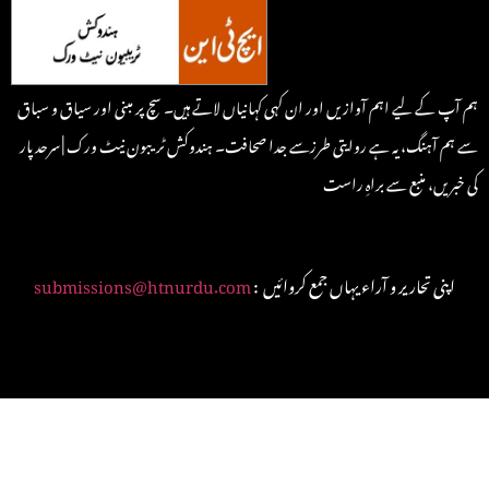
ہم آپ کے لیے اہم آوازیں اور ان کہی کہانیاں لاتے ہیں۔ سچ پر مبنی اور سیاق و سباق
سے ہم آہنگ، یہ ہے روایتی طرزسے جدا صحافت۔ ہندوکش ٹریبون نیٹ ورک | سرحد پار
کی خبریں، منبع سے براہِ راست
: اپنی تحاریر و آراء یہاں جمع کروائیں
submissions@htnurdu.com