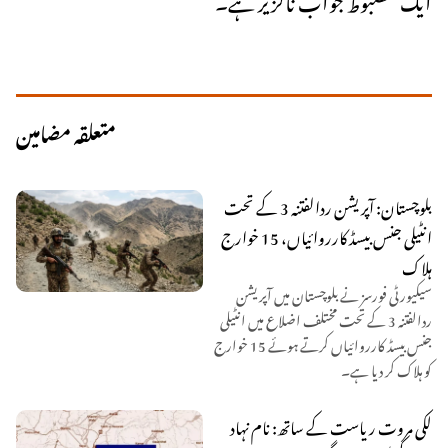
متعلقہ مضامین
بلوچستان: آپریشن ردالفتنہ 3 کے تحت
انٹیلی جنس بیسڈ کارروائیاں، 15 خوارج
ہلاک
سیکیورٹی فورسز نے بلوچستان میں آپریشن
ردالفتنہ 3 کے تحت مختلف اضلاع میں انٹیلی
جنس بیسڈ کارروائیاں کرتے ہوئے 15 خوارج
کو ہلاک کر دیا ہے۔
لکی مروت ریاست کے ساتھ: نام نہاد