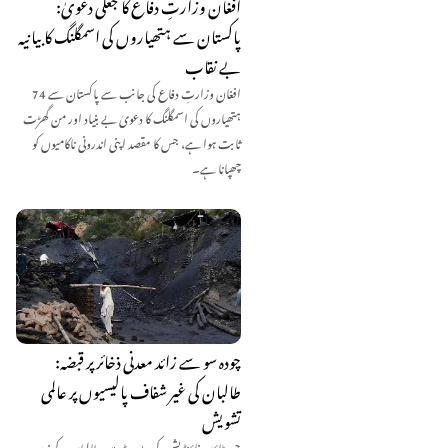
افغان وزارتِ دفاع کا جعلی دعویٰ:
پاکستان سے ہتھیاروں کی اسمگلنگ کا بیانیہ
بے نقاب
افغان وزارتِ دفاع کی جانب سے پاکستان سے 74
ہتھیاروں کی اسمگلنگ کا دعویٰ بے بنیاد اور من گھڑت
ثابت ہوا ہے، جس کا مقصد اپنی اندرونی ناکامیوں کو
چھپانا ہے۔
چودہ سو سے زائد معدنی ذخائر پر قبضہ:
طالبان کی غیر شفاف پالیسیوں پر عالمی
تشویش
جیمز ٹاؤن فاؤنڈیشن کی رپورٹ میں طالبان کے زیرِ