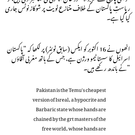
ریاستِ پاکستان کے خلاف متنازع ٹویٹ پر شوکاز نوٹس جاری
کیا گیا ہے۔
انھوں نے 16 اکتوبر کو ایکس (سابق ٹوئٹر) پر لکھا کہ “پاکستان
اسرائیل کا سستا ٹیمو ورژن ہے، جس کے ہاتھ مغربی آقاؤں
نے باندھ رکھے ہیں۔”
Pakistan is the Temu's cheapest
version of Isreal, a hypocrite and
Barbaric state whose hands are
chained by the grt masters of the
free world, whose hands are