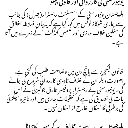
یونیورسٹی کی کارروائی اور قانونی پہلو
بلوچستان یونیورسٹی کے اسسٹنٹ رجسٹرار(جنرل) کی جانب
سے جاری شوکاز نوٹس میں کہا گیا ہے کہ یہ بیان ضابطہ اخلاق
کی سنگین خلاف ورزی اور “مس کنڈکٹ” کے زمرے میں آتا
ہے۔
خاتون لیکچرر سے پانچ دن میں وضاحت طلب کی گئی ہے،
بصورت دیگر ان کے خلاف تادیبی کارروائی شروع کی جائے
گی۔ یونیورسٹی کے رجسٹرار پروفیسر طارق جوگیزئی نے اس
بات کی تصدیق کی ہے کہ تحقیقات جاری ہیں اور تاتیرہ اچکزئی
کی برطرفی کا امکان خارج از امکان نہیں۔
بلوچستان میں ریاست مخالف سرگرمیوں کا تناظر