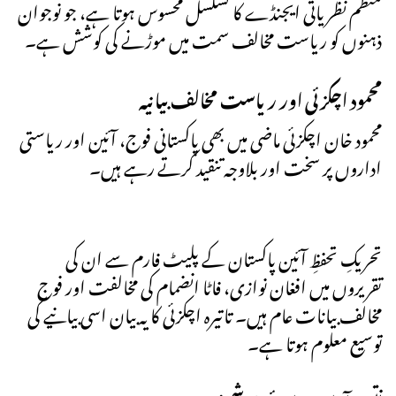
منظم نظریاتی ایجنڈے کا تسلسل محسوس ہوتا ہے، جو نوجوان
ذہنوں کو ریاست مخالف سمت میں موڑنے کی کوشش ہے۔
محمود اچکزئی اور ریاست مخالف بیانیہ
محمود خان اچکزئی ماضی میں بھی پاکستانی فوج، آئین اور ریاستی
اداروں پر سخت اور بلاوجہ تنقید کرتے رہے ہیں۔
تحریکِ تحفظِ آئین پاکستان کے پلیٹ فارم سے ان کی
تقریروں میں افغان نوازی، فاٹا انضمام کی مخالفت اور فوج
مخالف بیانات عام ہیں۔ تاتیرہ اچکزئی کا یہ بیان اسی بیانیے کی
توسیع معلوم ہوتا ہے۔