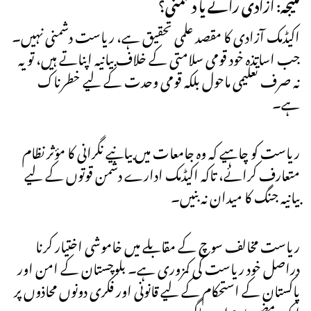
نتیجہ: آزادی رائے یا دشمنی؟
اکیڈمک آزادی کا مقصد علمی تحقیق ہے، ریاست دشمنی نہیں۔
جب اساتذہ خود قومی سلامتی کے خلاف بیانیہ اپناتے ہیں، تو یہ
نہ صرف تعلیمی ماحول بلکہ قومی وحدت کے لیے خطرناک
ہے۔
ریاست کو چاہیے کہ وہ جامعات میں بیانیے نگرانی کا مؤثر نظام
متعارف کرائے، تاکہ اکیڈمک ادارے دشمن قوتوں کے لیے
بیانیہ جنگ کا میدان نہ بنیں۔
ریاست مخالف سوچ کے مقابلے میں خاموشی اختیار کرنا
دراصل خود ریاست کی کمزوری ہے۔ بلوچستان کے امن اور
پاکستان کے استحکام کے لیے قانونی اور فکری دونوں محاذوں پر
ایک مضبوط جواب ناگزیر ہے۔