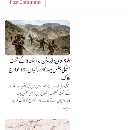
بلوچستان: آپریشن ردالفتنہ 3 کے تحت
انٹیلی جنس بیسڈ کارروائیاں، 15 خوارج
ہلاک
سیکیورٹی فورسز نے بلوچستان میں آپریشن ردالفتنہ 3
کے تحت مختلف اضلاع میں انٹیلی جنس بیسڈ
کارروائیاں کرتے ہوئے 15 خوارج کو ہلاک کر دیا
ہے۔