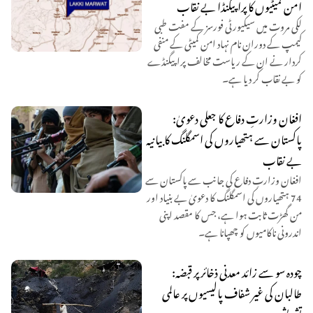
امن کمیٹیوں کا پراپیگنڈا بے نقاب
لکی مروت میں سیکیورٹی فورسز کے مفت طبی
کیمپ کے دوران نام نہاد امن کمیٹی کے منفی
کردار نے ان کے ریاست مخالف پراپیگنڈے
کو بے نقاب کر دیا ہے۔
افغان وزارتِ دفاع کا جعلی دعویٰ:
پاکستان سے ہتھیاروں کی اسمگلنگ کا بیانیہ
بے نقاب
افغان وزارتِ دفاع کی جانب سے پاکستان سے
74 ہتھیاروں کی اسمگلنگ کا دعویٰ بے بنیاد اور
من گھڑت ثابت ہوا ہے، جس کا مقصد اپنی
اندرونی ناکامیوں کو چھپانا ہے۔
چودہ سو سے زائد معدنی ذخائر پر قبضہ:
طالبان کی غیر شفاف پالیسیوں پر عالمی
تشویش