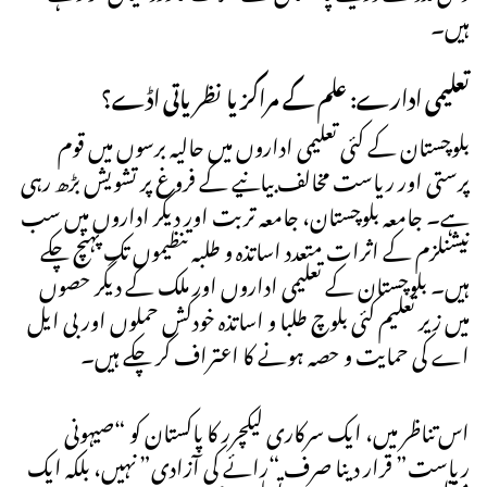
ہیں۔
تعلیمی ادارے: علم کے مراکز یا نظریاتی اڈے؟
بلوچستان کے کئی تعلیمی اداروں میں حالیہ برسوں میں قوم
پرستی اور ریاست مخالف بیانیے کے فروغ پر تشویش بڑھ رہی
ہے۔ جامعہ بلوچستان، جامعہ تربت اور دیگر اداروں میں سب
نیشنلزم کے اثرات متعدد اساتذہ و طلبہ تنظیموں تک پہنچ چکے
ہیں۔ بلوچستان کے تعلیمی اداروں اور ملک کے دیگر حصوں
میں زیر تعلیم کئی بلوچ طلبا و اساتذہ خودکش حملوں اور بی ایل
اے کی حمایت و حصہ ہونے کا اعتراف کر چکے ہیں۔
اس تناظر میں، ایک سرکاری لیکچرر کا پاکستان کو “صیہونی
ریاست” قرار دینا صرف “رائے کی آزادی” نہیں، بلکہ ایک