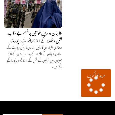
طالبان دور میں خواتین پر ظلم بے نقاب،
قتل و تشدد کے 231 واقعات رپورٹ
برطانوی اخبار دی گارڈین اور زن ٹائمز کی رپورٹ کے
مطابق طالبان کے اقتدار کے بعد افغانستان کے 10
صوبوں میں خواتین کے قتل کے 231 کیسز ریکارڈ کیے
گئے ہیں۔
مزید لوڈ کریں