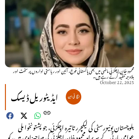
محمود خان اچکزئی ماضی میں بھی پاکستانی فوج، آئین اور ریاستی اداروں پر سخت اور
بلاوجہ تنقید کرتے رہے ہیں۔
October 22, 2025
ایڈیٹوریل ڈیسک
بلوچستان یونیورسٹی کی لیکچرر تاتیرہ اچکزئی، جو پشتونخوا ملی
عوامی پارٹی کے سربراہ محمود خان اچکزئی کی صاحبزادی ہیں، کو