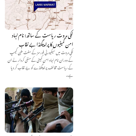
لکی مروت ریاست کے ساتھ: نام نہاد
امن کمیٹیوں کا پراپیگنڈا بے نقاب
لکی مروت میں سیکیورٹی فورسز کے مفت طبی کیمپ
کے دوران نام نہاد امن کمیٹی کے منفی کردار نے ان
کے ریاست مخالف پراپیگنڈے کو بے نقاب کر دیا
ہے۔