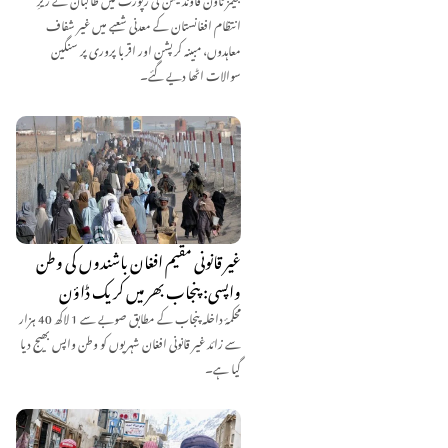
انتظام افغانستان کے معدنی شعبے میں غیر شفاف
معاہدوں، مبینہ کرپشن اور اقربا پروری پر سنگین
سوالات اٹھا دیے گئے۔
غیر قانونی مقیم افغان باشندوں کی وطن
واپسی: پنجاب بھر میں کریک ڈاؤن
محکمۂ داخلہ پنجاب کے مطابق صوبے سے 1 لاکھ 40 ہزار
سے زائد غیر قانونی افغان شہریوں کو وطن واپس بھیج دیا
گیا ہے۔