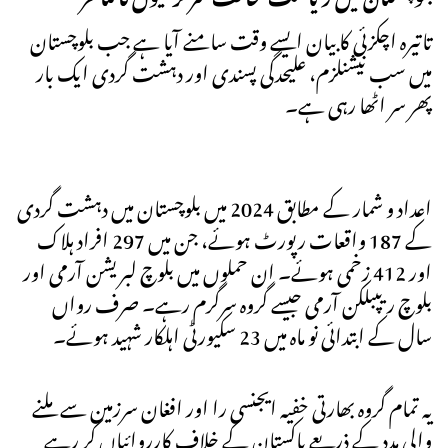
تاتیرہ اچکزئی کا بیان ایسے وقت سامنے آیا ہے جب بلوچستان
میں سب نیشنلزم، علیحدگی پسندی اور دہشت گردی ایک بار
پھر سر اٹھا رہی ہے۔
اعداد و شمار کے مطابق 2024 میں بلوچستان میں دہشت گردی
کے 187 واقعات رپورٹ ہوئے، جن میں 297 افراد ہلاک
اور 412 زخمی ہوئے۔ ان حملوں میں بلوچ لبریشن آرمی اور
بلوچ ریپبلکن آرمی جیسے گروہ سرگرم رہے۔ صرف رواں
سال کے ابتدائی نو ماہ میں 23 سکیورٹی اہلکار شہید ہوئے۔
یہ تمام گروہ بھارتی خفیہ ایجنسی را اور افغان سرزمین سے ملنے
والی مدد کے ذریعے پاکستان کے خلاف کارروائیاں کر رہے