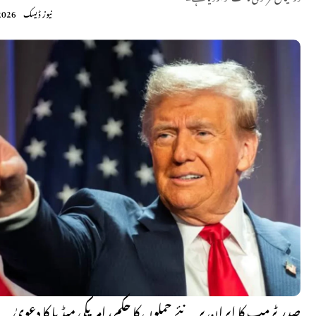
نیوز ڈیسک
2026
صدر ٹرمپ کا ایران پر نئے حملوں کا حکم، امریکی میڈیا کا دعویٰ