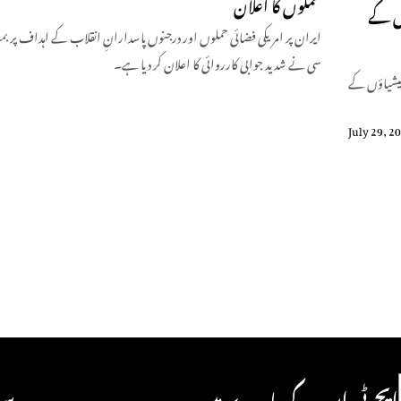
حملوں کا اعلان
ؤں کے
ایران پر امریکی فضائی حملوں اور درجنوں پاسدارانِ انقلاب کے اہداف پر بم
سی نے شدید جوابی کارروائی کا اعلان کر دیا ہے۔
لیشیاؤں کے
July 29, 2
ایچ ٹی این کے بارے میں
سو