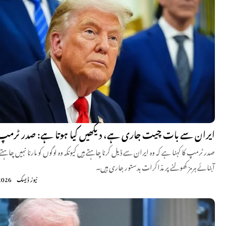
ایران سے بات چیت جاری ہے، دیکھیں کیا ہوتا ہے: صدر ٹرمپ
صدر ٹرمپ کا کہنا ہے کہ وہ ایران سے ڈیل کرنا چاہتے ہیں کیونکہ وہ لوگوں کو مارنا نہیں چاہتے،
آبنائے ہرمز کھولنے پر مذاکرات بدستور جاری ہیں۔
نیوز ڈیسک
2026