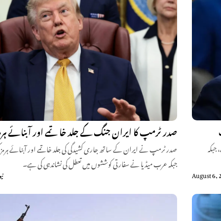
صدر ٹرمپ کا ایران جنگ کے جلد خاتمے اور آبنائے ہرمز ک
 جبکہ
صدر ٹرمپ نے ایران کے ساتھ جاری کشیدگی کی جلد خاتمے اور آبنائے ہرمز کی 
جبکہ عرب میڈیا نے سفارتی کوششوں میں تعطل کی نشاندہی کی ہے۔
August 6, 
نی