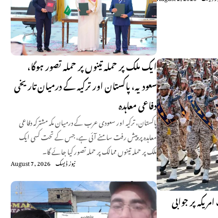
ایک ملک پر حملہ تینوں پر حملہ تصور ہوگا،
سعودیہ، پاکستان اور ترکیہ کے درمیان تاریخی
دفاعی معاہدہ
پاکستان، ترکیہ اور سعودی عرب کے درمیان مکہ مشترکہ دفاعی
معاہدہ پر پیش رفت سامنے آئی ہے، جس کے تحت کسی ایک
ملک پر حملہ تینوں ممالک پر حملہ تصور کیا جائے گا۔
نیوز ڈیسک
August 7, 2026
امریکہ پر جوابی