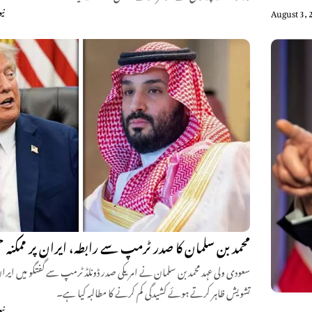
نی
August 3, 
محمد بن سلمان کا صدر ٹرمپ سے رابطہ، ایران پر ممکنہ 
سعودی ولی عہد محمد بن سلمان نے امریکی صدر ڈونلڈ ٹرمپ سے گفتگو میں ایرا
تشویش ظاہر کرتے ہوئے کشیدگی کم کرنے کا مطالبہ کیا ہے۔
نی