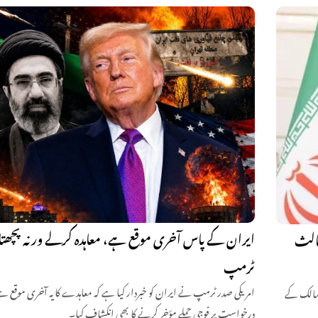
ایران کے پاس آخری موقع ہے، معاہدہ کرلے ورنہ پچھتا
ثالث
ٹرمپ
امریکی صدر ٹرمپ نے ایران کو خبردار کیا ہے کہ معاہدے کا یہ آخری موقع ہے،
ممالک کے
درخواست پر فوجی حملے مؤخر کرنے کا بھی انکشاف کیا۔