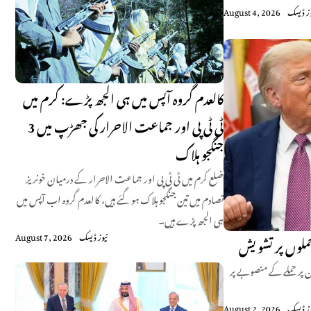
وز ڈیسک
August 4, 2026
کالعدم گروہ آپس میں ہی الجھ پڑے: کرم میں
ٹی ٹی پی اور جماعت الاحرار کی جھڑپ میں 3
جنگجو ہلاک
ضلع کرم میں ٹی ٹی پی اور جماعت الاحرار کے درمیان خونریز
تصادم میں تین جنگجو ہلاک ہو گئے ہیں، کالعدم گروہ اب آپس میں
ہی الجھ پڑے ہیں۔
نیوز ڈیسک
August 7, 2026
حملوں پر تشویش
ن پر حملے کے منصوبے پر
وز ڈیسک
August 2, 2026