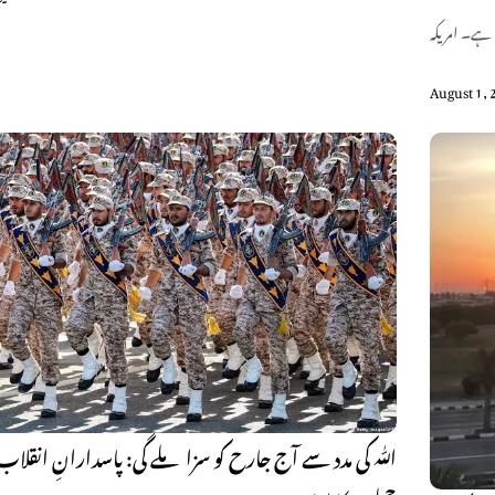
ہے۔ امریکہ
August 1, 
اللّٰہ کی مدد سے آج جارح کو سزا ملے گی: پاسدارانِ انقلاب 