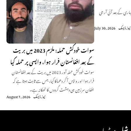
باری کے بعد آئی آر جی
نیوز ڈیسک
July 30, 2026
سوات خودکش حملہ: ملزم 2023 میں بریت
کے بعد افغانستان فرار ہوا، واپسی پر حملہ کیا
سوات خودکش حملہ آور 2023 میں بریت کے بعد افغانستان
فرار ہوا اور واپس آ کر دھماکا کیا، جس سے ثابت ہوتا ہے کہ
افغان سرزمین ہی دہشت گردوں کا ٹھکانہ ہے۔
نیوز ڈیسک
August 7, 2026
شل میڈیا