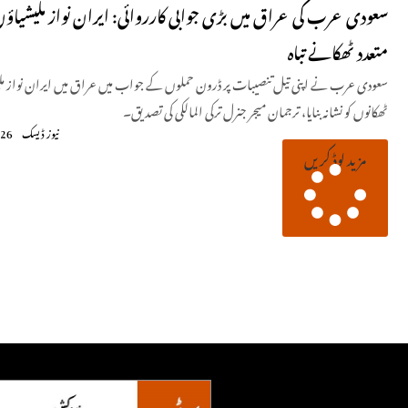
سعودی عرب کی عراق میں بڑی جوابی کارروائی: ایران نواز ملیشیا
متعدد ٹھکانے تباہ
سعودی عرب نے اپنی تیل تنصیبات پر ڈرون حملوں کے جواب میں عراق میں ایران نواز م
ٹھکانوں کو نشانہ بنایا، ترجمان میجر جنرل ترکی المالکی کی تصدیق۔
نیوز ڈیسک
026
مزید لوڈ کریں