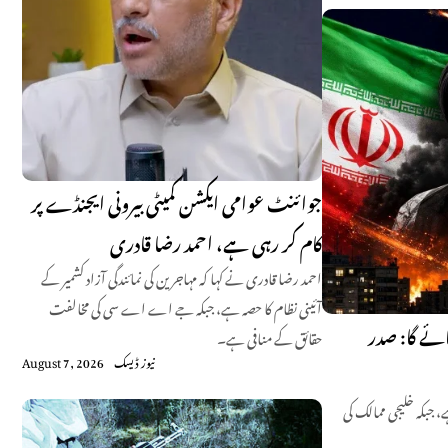
جوائنٹ عوامی ایکشن کمیٹی بیرونی ایجنڈے پر
کام کر رہی ہے، احمد رضا قادری
احمد رضا قادری نے کہا کہ مہاجرین کی نمائندگی آزاد کشمیر کے
آئینی نظام کا حصہ ہے، جبکہ جے اے اے سی کی مخالفت
ئے گا: صدر
حقائق کے منافی ہے۔
نیوز ڈیسک
August 7, 2026
 جبکہ خلیجی ممالک کی