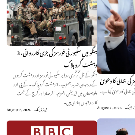
ہنگو میں سکیورٹی فورسز کی بڑی کارروائی، 3
دہشت گرد ہلاک
ہنگو کے تل گُرگُری روڈ پر سکیورٹی فورسز اور دہشت گردوں
ی بحالی کا دعویٰ
کے درمیان شدید جھڑپ، 3 دہشت گرد ہلاک۔ کے پی اور
بحالی کا دعویٰ کیا ہے،
بلوچستان میں آپریشن العزم، الرصاد اور گرج کے تحت
کارروائیاں جاری ہیں۔
وز ڈیسک
August 7, 2026
نیوز ڈیسک
August 7, 2026