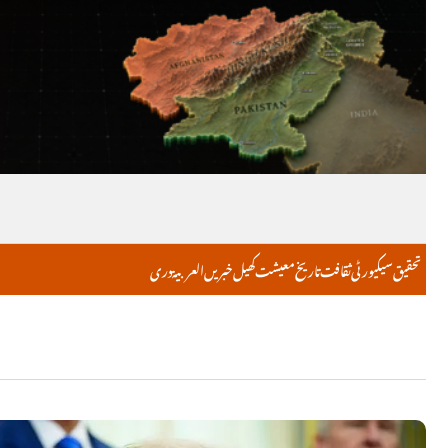
تحقیق
سیکیورٹی
ثقافت
تاریخ
معیشت
کھیل
خبریں
العربية
دری