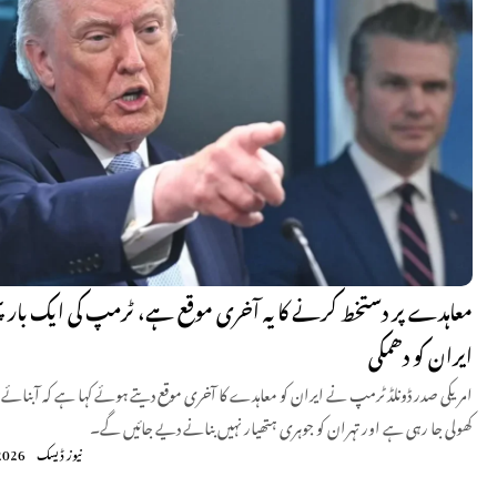
معاہدے پر دستخط کرنے کا یہ آخری موقع ہے، ٹرمپ کی ایک بار پ
ایران کو دھمکی
امریکی صدر ڈونلڈ ٹرمپ نے ایران کو معاہدے کا آخری موقع دیتے ہوئے کہا ہے کہ آبنائے ہر
کھولی جا رہی ہے اور تہران کو جوہری ہتھیار نہیں بنانے دیے جائیں گے۔
نیوز ڈیسک
2026