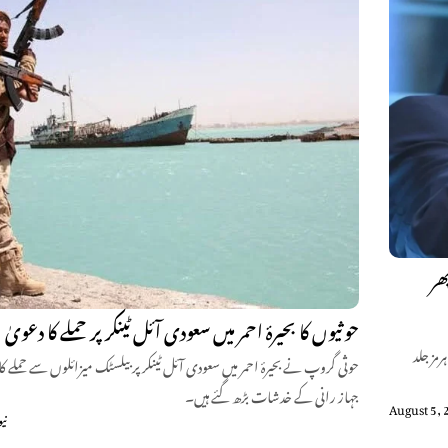
ھر
حوثیوں کا بحیرۂ احمر میں سعودی آئل ٹینکر پر حملے کا دعویٰ
مز جلد
حوثی گروپ نے بحیرۂ احمر میں سعودی آئل ٹینکر پر بیلسٹک میزائلوں سے حملے 
جہاز رانی کے خدشات بڑھ گئے ہیں۔
August 5, 
نی