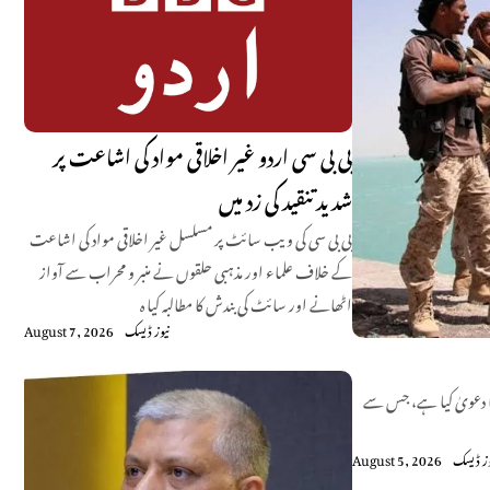
بی بی سی اردو غیر اخلاقی مواد کی اشاعت پر
شدید تنقید کی زد میں
بی بی سی کی ویب سائٹ پر مسلسل غیر اخلاقی مواد کی اشاعت
کے خلاف علماء اور مذہبی حلقوں نے منبر و محراب سے آواز
اٹھانے اور سائٹ کی بندش کا مطالبہ کیا ہ
نیوز ڈیسک
August 7, 2026
کا دعویٰ کیا ہے، جس سے
وز ڈیسک
August 5, 2026