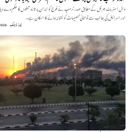
وال اسٹریٹ جرنل کے مطابق صدر ٹرمپ نے فوج کو ایران پر تازہ حملوں کا حکم دے دیا 
اور اسرائیل کی جانب سے توانائی تنصیبات کو نشانہ بنانے کا امکان ہے۔
نیوز ڈیسک
2026