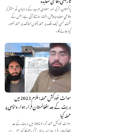
تاریخی دفاعی معاہدہ
پاکستان، ترکیہ اور سعودی عرب کے درمیان مکہ مشترکہ
دفاعی معاہدہ پر پیش رفت سامنے آئی ہے، جس کے
تحت کسی ایک ملک پر حملہ تینوں ممالک پر حملہ تصور
کیا جائے گا۔
سوات خودکش حملہ: ملزم 2023 میں
بریت کے بعد افغانستان فرار ہوا، واپسی پر
حملہ کیا
سوات خودکش حملہ آور 2023 میں بریت کے بعد
افغانستان فرار ہوا اور واپس آ کر دھماکا کیا، جس سے