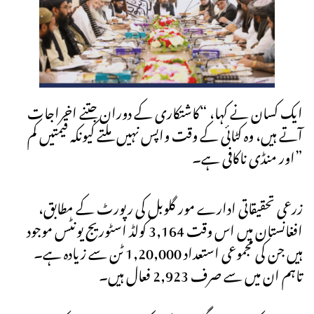
ایک کسان نے کہا، “کاشتکاری کے دوران جتنے اخراجات
آتے ہیں، وہ کٹائی کے وقت واپس نہیں ملتے کیونکہ قیمتیں کم
اور منڈی ناکافی ہے۔”
زرعی تحقیقاتی ادارے مور گلوبل کی رپورٹ کے مطابق،
افغانستان میں اس وقت 3,164 کولڈ اسٹوریج یونٹس موجود
ہیں جن کی مجموعی استعداد 1,20,000 ٹن سے زیادہ ہے۔
تاہم ان میں سے صرف 2,923 فعال ہیں۔