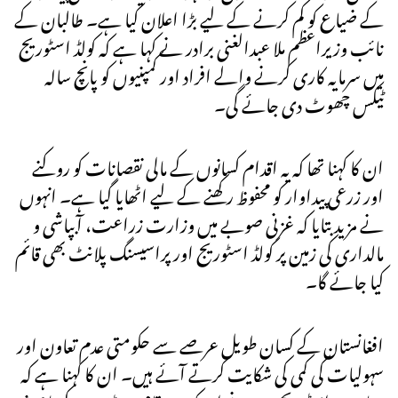
کے ضیاع کو کم کرنے کے لیے بڑا اعلان کیا ہے۔ طالبان کے
نائب وزیراعظم ملا عبدالغنی برادر نے کہا ہے کہ کولڈ اسٹوریج
میں سرمایہ کاری کرنے والے افراد اور کمپنیوں کو پانچ سالہ
ٹیکس چھوٹ دی جائے گی۔
ان کا کہنا تھا کہ یہ اقدام کسانوں کے مالی نقصانات کو روکنے
اور زرعی پیداوار کو محفوظ رکھنے کے لیے اٹھایا گیا ہے۔ انہوں
نے مزید بتایا کہ غزنی صوبے میں وزارت زراعت، آبپاشی و
مالداری کی زمین پر کولڈ اسٹوریج اور پراسیسنگ پلانٹ بھی قائم
کیا جائے گا۔
افغانستان کے کسان طویل عرصے سے حکومتی عدم تعاون اور
سہولیات کی کمی کی شکایت کرتے آئے ہیں۔ ان کا کہنا ہے کہ