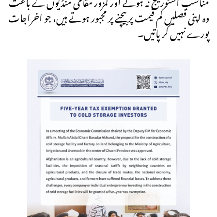
مناسب اسٹوریج نہ ہونے اور کمزور مقامی منڈیوں کے باعث
وہ اپنی فصلیں کم قیمت پر بیچنے پر مجبور ہوتے ہیں، جو اخراجات
پورے نہیں کر پاتیں۔