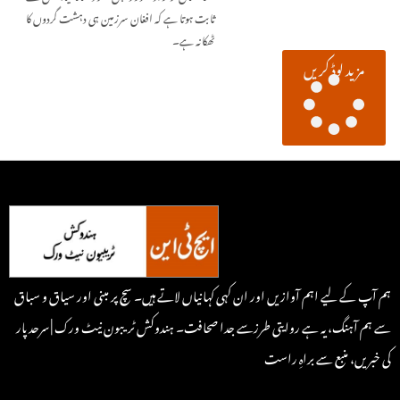
ثابت ہوتا ہے کہ افغان سرزمین ہی دہشت گردوں کا
ٹھکانہ ہے۔
مزید لوڈ کریں
ہم آپ کے لیے اہم آوازیں اور ان کہی کہانیاں لاتے ہیں۔ سچ پر مبنی اور سیاق و سباق
سے ہم آہنگ، یہ ہے روایتی طرزسے جدا صحافت۔ ہندوکش ٹریبون نیٹ ورک | سرحد پار
کی خبریں، منبع سے براہِ راست