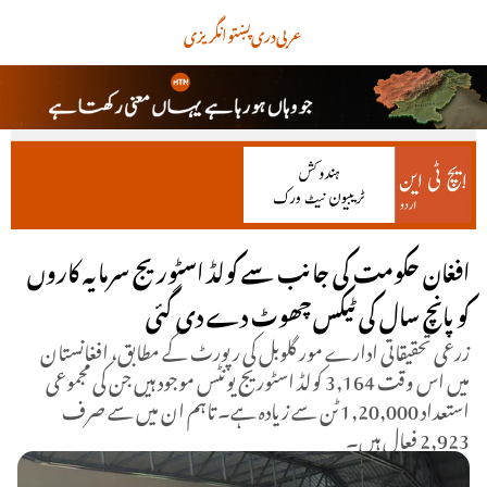
عربی
دری
پښتو
انگریزی
افغان حکومت کی جانب سے کولڈ اسٹوریج سرمایہ کاروں
کو پانچ سال کی ٹیکس چھوٹ دے دی گئی
زرعی تحقیقاتی ادارے مور گلوبل کی رپورٹ کے مطابق، افغانستان
میں اس وقت 3,164 کولڈ اسٹوریج یونٹس موجود ہیں جن کی مجموعی
استعداد 1,20,000 ٹن سے زیادہ ہے۔ تاہم ان میں سے صرف
2,923 فعال ہیں۔