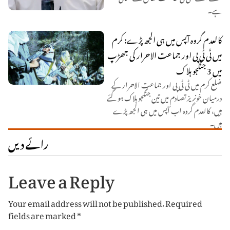
ہے۔
کالعدم گروہ آپس میں ہی الجھ پڑے: کرم
میں ٹی ٹی پی اور جماعت الاحرار کی جھڑپ
میں 3 جنگجو ہلاک
ضلع کرم میں ٹی ٹی پی اور جماعت الاحرار کے
درمیان خونریز تصادم میں تین جنگجو ہلاک ہو گئے
ہیں، کالعدم گروہ اب آپس میں ہی الجھ پڑے
ہیں۔
رائے دیں
Leave a Reply
Your email address will not be published.
Required
fields are marked
*