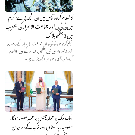
کالعدم گروہ آپس میں ہی الجھ پڑے: کرم
میں ٹی ٹی پی اور جماعت الاحرار کی جھڑپ
میں 3 جنگجو ہلاک
ضلع کرم میں ٹی ٹی پی اور جماعت الاحرار کے درمیان
خونریز تصادم میں تین جنگجو ہلاک ہو گئے ہیں، کالعدم
گروہ اب آپس میں ہی الجھ پڑے ہیں۔
ایک ملک پر حملہ تینوں پر حملہ تصور ہوگا،
سعودیہ، پاکستان اور ترکیہ کے درمیان