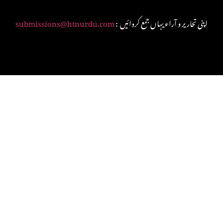
: اپنی تحاریر و آراء یہاں جمع کروائیں
submissions@htnurdu.com