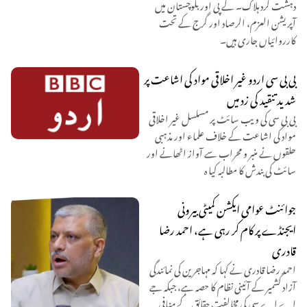
دہشت گرد ہلاک۔ کے پی اور بلوچستان میں
آپریشن العزم، الرصاد اور گرج کے تحت
کارروائیاں جاری ہیں۔
بی بی سی اردو غیر اخلاقی مواد کی اشاعت پر
شدید تنقید کی زد میں
بی بی سی کی ویب سائٹ پر مسلسل غیر اخلاقی
مواد کی اشاعت کے خلاف علماء اور مذہبی
حلقوں نے منبر و محراب سے آواز اٹھانے اور
سائٹ کی بندش کا مطالبہ کیا ہ
جوائنٹ عوامی ایکشن کمیٹی بیرونی
ایجنڈے پر کام کر رہی ہے، احمد رضا
قادری
احمد رضا قادری نے کہا کہ مہاجرین کی نمائندگی
آزاد کشمیر کے آئینی نظام کا حصہ ہے، جبکہ جے
اے اے سی کی مخالفت حقائق کے منافی