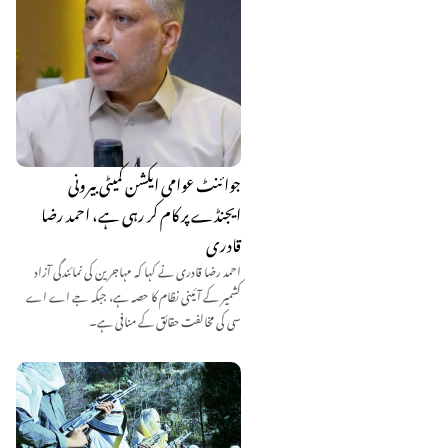
جوائنٹ عوامی ایکشن کمیٹی بیرونی
ایجنڈے پر کام کر رہی ہے، احمد رضا
قادری
احمد رضا قادری نے کہا کہ مہاجرین کی نمائندگی آزاد
کشمیر کے آئینی نظام کا حصہ ہے، جبکہ جے اے اے
سی کی مخالفت حقائق کے منافی ہے۔