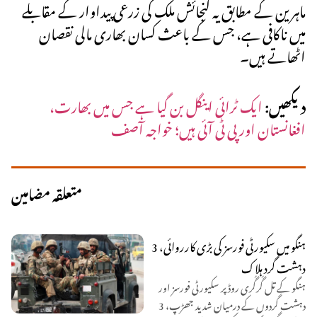
ماہرین کے مطابق یہ گنجائش ملک کی زرعی پیداوار کے مقابلے
میں ناکافی ہے، جس کے باعث کسان بھاری مالی نقصان
اٹھاتے ہیں۔
دیکھیں:
ایک ٹرائی اینگل بن گیا ہے جس میں بھارت،
افغانستان اور پی ٹی آئی ہیں؛ خواجہ آصف
متعلقہ مضامین
ہنگو میں سکیورٹی فورسز کی بڑی کارروائی، 3
دہشت گرد ہلاک
ہنگو کے تل گُرگُری روڈ پر سکیورٹی فورسز اور
دہشت گردوں کے درمیان شدید جھڑپ، 3