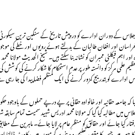
ی اجلاس کے دوران ادارے کو درپیش تاریخ کے سنگین ترین سیکورٹی 
راسان اور افغان طالبان کے بدلتے ہوئے رویوں اور خطے کی موجو
 اور اہم فیکلٹی ممبران کو نشانہ بنا سکتے ہیں۔ شیخ الحدیث مولانا مح
علمی مرکز کو دانستہ طور پر عدم استحکام کا شکار کرنے کی کوشش 
س ادارے کو بتدریج کمزور کرنے کی ایک منظم فضا پیدا کی جا رہی 
 کہ جامعہ حقانیہ اور خانوادہ حقانی پر پے درپے حملوں کے باوجود حکوم
اس میں مطالبہ کیا گیا کہ مولانا محمد ادریس شہید سمیت تمام سابقہ 
گرفتار کیا جائے اور حقائق کو منظرِ عام پر لایا جائے۔ ماہرین کے مط
ا حصہ ہیں جس کا مقصد تعلیمی و دینی سرگرمیوں میں رکاوٹ ڈالنا ا