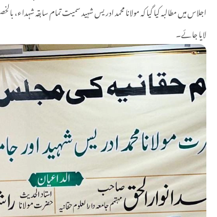
اجلاس میں مطالبہ کیا گیا کہ مولانا محمد ادریس شہید سمیت تمام سابقہ شہداء، بالخصوص
لایا جائے۔