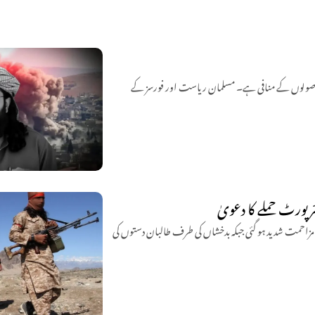
 علمی اصولوں کے منافی ہے۔ مسلمان ریاست اور فورسز کے
رپورٹ حملے کا دعویٰ
ح مزاحمت شدید ہو گئی جبکہ بدخشاں کی طرف طالبان دستوں کی