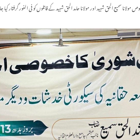
 مولانا سمیع الحق شہید اور مولانا حامد الحق شہید کے قاتلوں کو فی الفور گرفتار کیا جا