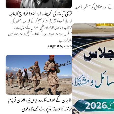
ئے اور حقائق کو منظرِ عام پر
قرآنی آیات کی تحریف اور فتنۃ الخوارج کا بیانیہ
نور ولی محسود کا قرآنی آیات کو مسخ کر کے فورسز پر حملوں کی
ترغیب دینا دینی اقدار اور علمی اصولوں کے منافی ہے۔
مسلمان ریاست اور فورسز کے خلاف مسلح بغاوت جہاد نہیں
بلکہ فساد ہے۔
August 6, 2026
طالبان کے خلاف کارروائیاں تیز، افغان فریڈم
فرنٹ کا قندوز ایئرپورٹ حملے کا دعویٰ