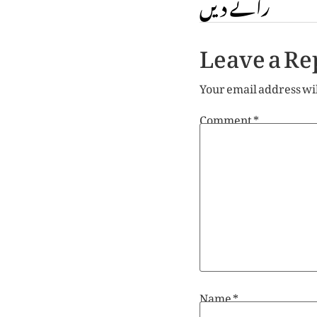
رائے دیں
Leave a Re
Your email address wil
Comment
*
Name
*