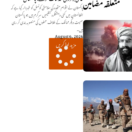
متعلقہ مضامین
پاکستان نے اقوام متحدہ کی سلامتی کونسل کو خبردار کیا ہے کہ
افغانستان میں کئی دہشتگرد تنظیمیں سرگرم ہیں جو پاکستان
سمیت دیگر ممالک کے خلاف حملوں کی منصوبہ بندی کر رہی
ہیں۔
August 6, 2026
مزید لوڈ کریں