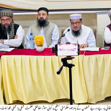
دہ حقانی پر پے درپے حملوں کے باوجود حکومتی سطح پر کوئی مؤثر حفاظتی حکمت عملی یا عملی اقدامات 