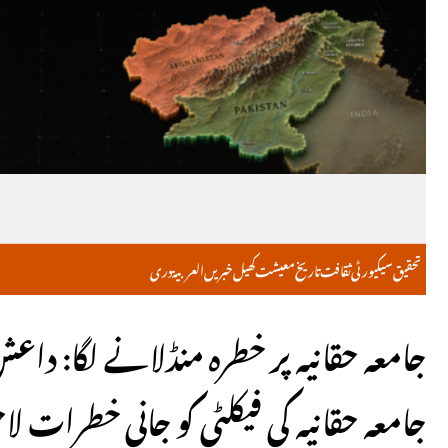
تحقیق
سیکیورٹی
ثقافت
تاریخ
معیشت
کھیل
خبریں
العربية
دری
جامعہ حقانیہ پر خطرہ منڈلانے لگا: د
جامعہ حقانیہ کی فیکلٹی کو جانی خطرات لا