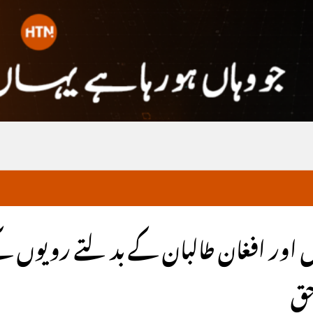
اعش اور افغان طالبان کے بدلتے رویوں
حق