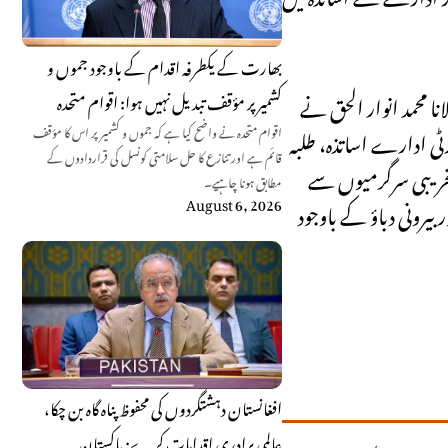
بھارت کے یکطرفہ اقدام کے باوجود جموں و
نا محمد انوار الحق نے
کشمیر پر مؤقف تبدیل نہیں ہوا: اقوام متحدہ
ٹی ادارے اساتذہ، طلبہ
اقوام متحدہ نے واضح کیا ہے کہ جموں و کشمیر پر اس کا مؤقف
قائم ہے اور تنازع کا حل سلامتی کونسل کی قراردادوں کے
ی تخریبی سرگرمیوں سے
مطابق ہونا چاہیے۔
August 6, 2026
بیرونی دباؤ کے باوجود
افغانستان دہشتگردوں کی محفوظ پناہ گاہ بن چکا،
عالمی برادری اقدامات کرے: پاکستان