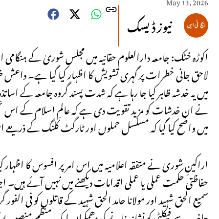
May 13, 2026
نیوز ڈیسک
اکوڑہ خٹک: جامعہ دارالعلوم حقانیہ میں مجلس شوریٰ کے ہنگام
لاحق جانی خطرات پر گہری تشویش کا اظہار کیا گیا ہے۔ داعش خ
میں یہ خدشہ ظاہر کیا جا رہا ہے کہ شدت پسند گروہ جامعہ کے اساتذہ
نے ان خدشات کو مزید تقویت دی ہے کہ عالمِ اسلام کے اس عظیم 
میں واضح کیا گیا کہ مسلسل حملوں اور ٹارگٹ کلنگ کے ذریعے ا
اراکینِ شوریٰ نے متفقہ اعلامیہ میں اس امر پر افسوس کا اظہار کیا
حفاظتی حکمت عملی یا عملی اقدامات دیکھنے میں نہیں آئے ہیں۔ اجل
سمیع الحق شہید اور مولانا حامد الحق شہید کے قاتلوں کو فی الفور 
جانب سے فیکلٹی کو نشانہ بنانے کی دھمکیاں ایک منظم منصوبے ک