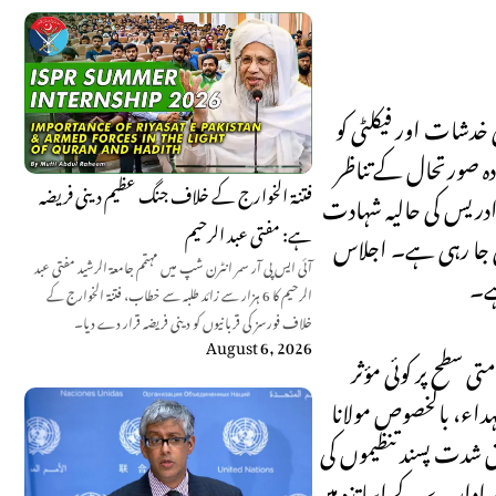
خدشات اور فیکلٹی کو
دہ صورتحال کے تناظر
فتنۃ الخوارج کے خلاف جنگ عظیم دینی فریضہ
مد ادریس کی حالیہ شہادت
ہے: مفتی عبد الرحیم
کی جا رہی ہے۔ اجلاس
آئی ایس پی آر سمر انٹرن شپ میں مہتمم جامعۃ الرشید مفتی عبد
ہے۔
الرحیم کا 6 ہزار سے زائد طلبہ سے خطاب، فتنۃ الخوارج کے
خلاف فورسز کی قربانیوں کو دینی فریضہ قرار دے دیا۔
August 6, 2026
تی سطح پر کوئی مؤثر
شہداء، بالخصوص مولانا
ابق شدت پسند تنظیموں کی
ور ادارے کے اساتذہ میں