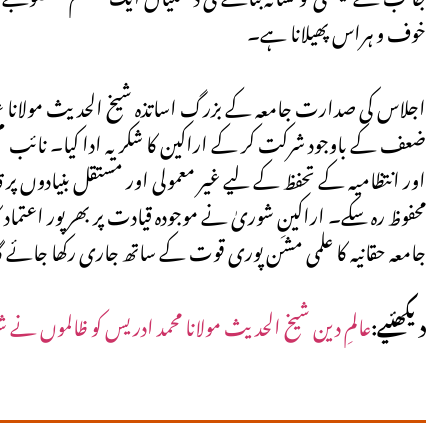
خوف و ہراس پھیلانا ہے۔
اجلاس کی صدارت جامعہ کے بزرگ اساتذہ شیخ الحدیث مولانا عبدالحلی
ضعف کے باوجود شرکت کر کے اراکین کا شکریہ ادا کیا۔ نائب مہتم
اور انتظامیہ کے تحفظ کے لیے غیر معمولی اور مستقل بنیادوں پر قا
محفوظ رہ سکے۔ اراکینِ شوریٰ نے موجودہ قیادت پر بھرپور اعتماد ک
جامعہ حقانیہ کا علمی مشن پوری قوت کے ساتھ جاری رکھا جائے گ
دیکھئیے:
عالمِ دین شیخ الحدیث مولانا محمد ادریس کو ظالموں نے شہی