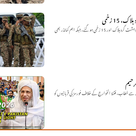
خیبر پختونخوا میں سکیورٹی فورسز کا آپریشن الرصاد، کارروائی کے دوران فتنۃ الخوارج کے 8 دہشت گرد ہلاک اور 15 زخمی ہو گئے، جبکہ اہم کمانڈر بھی
رحیم
ہتمم جامعۃ الرشید مفتی عبد الرحیم کا 6 ہزار سے زائد طلبہ سے خطاب، فتنۃ الخوارج کے خلاف فورسز کی قربانیوں کو