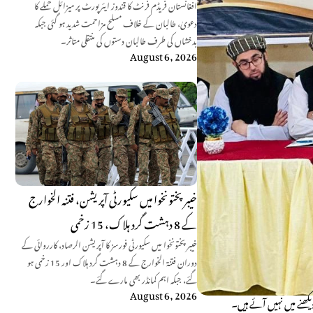
افغانستان فریڈم فرنٹ کا قندوز ایئرپورٹ پر میزائل حملے کا
دعویٰ، طالبان کے خلاف مسلح مزاحمت شدید ہو گئی جبکہ
بدخشاں کی طرف طالبان دستوں کی منتقلی متاثر۔
August 6, 2026
خیبر پختونخوا میں سکیورٹی آپریشن، فتنہ الخوارج
کے 8 دہشت گرد ہلاک، 15 زخمی
خیبر پختونخوا میں سکیورٹی فورسز کا آپریشن الرصاد، کارروائی کے
دوران فتنۃ الخوارج کے 8 دہشت گرد ہلاک اور 15 زخمی ہو
گئے، جبکہ اہم کمانڈر بھی مارے گئے۔
August 6, 2026
دیکھنے میں نہیں آئے ہیں۔