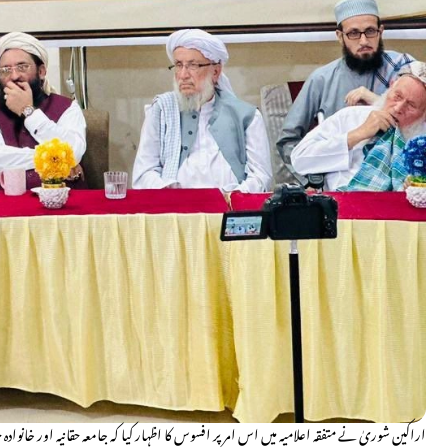
اراکینِ شوریٰ نے متفقہ اعلامیہ میں اس امر پر افسوس کا اظہار کیا کہ جامعہ حقانیہ اور خانوا