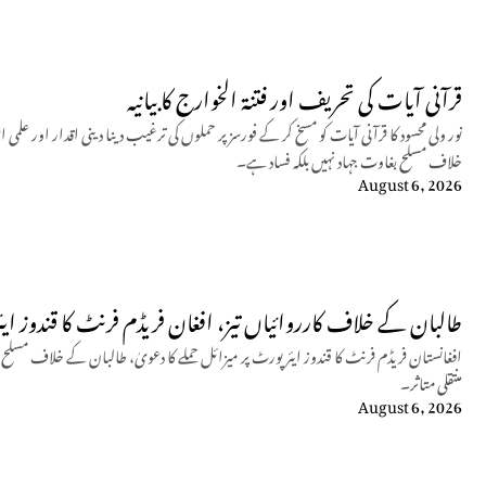
قرآنی آیات کی تحریف اور فتنۃ الخوارج کا بیانیہ
نور ولی محسود کا قرآنی آیات کو مسخ کر کے فورسز پر حملوں کی ترغیب دینا دینی اقدار اور
خلاف مسلح بغاوت جہاد نہیں بلکہ فساد ہے۔
August 6, 2026
طالبان کے خلاف کارروائیاں تیز، افغان فریڈم فرنٹ کا قندوز ایئ
افغانستان فریڈم فرنٹ کا قندوز ایئرپورٹ پر میزائل حملے کا دعویٰ، طالبان کے خلاف مسل
منتقلی متاثر۔
August 6, 2026