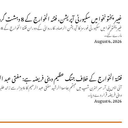
خیبر پختونخوا میں سکیورٹی آپریشن، فتنہ الخوارج کے 8 دہشت گرد ہلاک، 15 زخمی
مارے گئے۔
August 6, 2026
فتنۃ الخوارج کے خلاف جنگ عظیم دینی فریضہ ہے: مفتی عبد ال
آئی ایس پی آر سمر انٹرن شپ میں م
دینی فریضہ قرار دے دیا۔
August 6, 2026