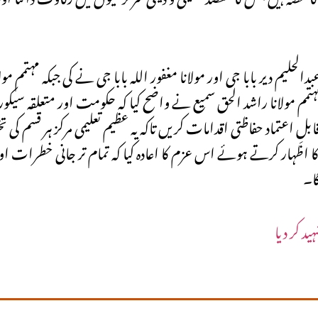
م دیر بابا جی اور مولانا مغفور اللہ بابا جی نے کی جبکہ مہتمم مولا
م مولانا راشد الحق سمیع نے واضح کیا کہ حکومت اور متعلقہ سیکور
بلِ اعتماد حفاظتی اقدامات کریں تاکہ یہ عظیم تعلیمی مرکز ہر قسم ک
ا اظہار کرتے ہوئے اس عزم کا اعادہ کیا کہ تمام تر جانی خطرات اور 
ا۔
د کر دیا