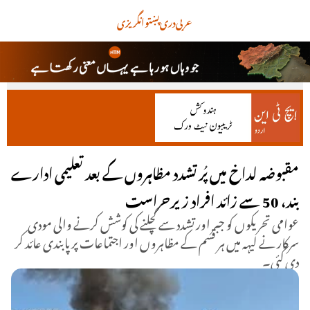
عربی
دری
پښتو
انگریزی
مقبوضہ لداخ میں پُرتشدد مظاہروں کے بعد تعلیمی ادارے
بند، 50 سے زائد افراد زیرحراست
عوامی تحریکوں کو جبر اور تشدد سے کچلنے کی کوشش کرنے والی مودی
سرکار نے لیہہ میں ہر قسم کے مظاہروں اور اجتماعات پر پابندی عائد کر
دی گئی۔