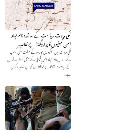
لکی مروت ریاست کے ساتھ: نام نہاد
امن کمیٹیوں کا پراپیگنڈا بے نقاب
لکی مروت میں سیکیورٹی فورسز کے مفت طبی کیمپ
کے دوران نام نہاد امن کمیٹی کے منفی کردار نے ان
کے ریاست مخالف پراپیگنڈے کو بے نقاب کر دیا
ہے۔