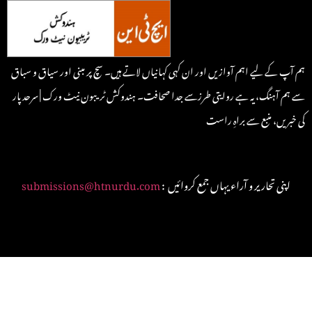
ہم آپ کے لیے اہم آوازیں اور ان کہی کہانیاں لاتے ہیں۔ سچ پر مبنی اور سیاق و سباق
سے ہم آہنگ، یہ ہے روایتی طرزسے جدا صحافت۔ ہندوکش ٹریبون نیٹ ورک | سرحد پار
کی خبریں، منبع سے براہِ راست
: اپنی تحاریر و آراء یہاں جمع کروائیں
submissions@htnurdu.com