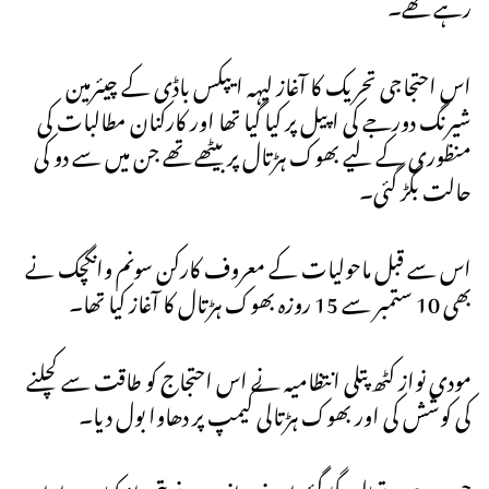
رہے تھے۔
اس احتجاجی تحریک کا آغاز لیہہ ایپکس باڈی کے چیئرمین
شیرنگ دورجے کی اپیل پر کیا گیا تھا اور کارکنان مطالبات کی
منظوری کے لیے بھوک ہڑتال پر بیٹھے تھے جن میں سے دو کی
حالت بگڑ گئی۔
اس سے قبل ماحولیات کے معروف کارکن سونم وانگچک نے
بھی 10 ستمبر سے 15 روزہ بھوک ہڑتال کا آغاز کیا تھا۔
مودی نواز کٹھ پتلی انتظامیہ نے اس احتجاج کو طاقت سے کچلنے
کی کوشش کی اور بھوک ہڑتالی کیمپ پر دھاوا بول دیا۔