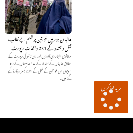
طالبان دور میں خواتین پر ظلم بے نقاب،
قتل و تشدد کے 231 واقعات رپورٹ
برطانوی اخبار دی گارڈین اور زن ٹائمز کی رپورٹ کے
مطابق طالبان کے اقتدار کے بعد افغانستان کے 10
صوبوں میں خواتین کے قتل کے 231 کیسز ریکارڈ کیے
گئے ہیں۔
مزید لوڈ کریں