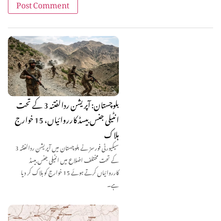
بلوچستان: آپریشن ردالفتنہ 3 کے تحت
انٹیلی جنس بیسڈ کارروائیاں، 15 خوارج
ہلاک
سیکیورٹی فورسز نے بلوچستان میں آپریشن ردالفتنہ 3
کے تحت مختلف اضلاع میں انٹیلی جنس بیسڈ
کارروائیاں کرتے ہوئے 15 خوارج کو ہلاک کر دیا
ہے۔