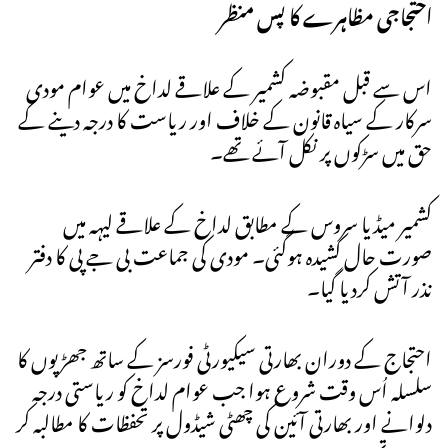
احتجاجی مظاہرے کا پس منظر
اس سے قبل مقبوضہ کشمیر کے علاقے لداخ میں عوام مودی
سرکار کے سیاہ قانون کے خلاف اور ریاست کا درجہ دینے کے
حق میں سڑکوں پر نکل آئے تھے۔
کشمیر میڈیا سروس کے مطابق لداخ کے علاقے لیہہ میں
صورت حال کشیدہ ہوگئی۔ مودی کی جماعت بی جے پی کا دفتر
نذر آتش کردیا گیا۔
احتجاج کے دوران بھارتی سیکیورٹی فورسز کے ساتھ جھڑپوں کا
سلسلہ اُس وقت شروع ہوا جب عوام لداخ کو ریاستی درجہ
دلوانے اور بھارتی آئین کی چھٹی شیڈول پر تحفظات کا مطالبہ کر