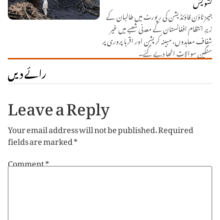
تشویش
جیمز ٹاؤن فاؤنڈیشن کی رپورٹ میں طالبان کے
زیرِ انتظام افغانستان کے معدنی شعبے میں غیر
شفاف معاہدوں، مبینہ کرپشن اور اقربا پروری پر
سنگین سوالات اٹھا دیے گئے۔
رائے دیں
Leave a Reply
Your email address will not be published.
Required
fields are marked
*
Comment
*