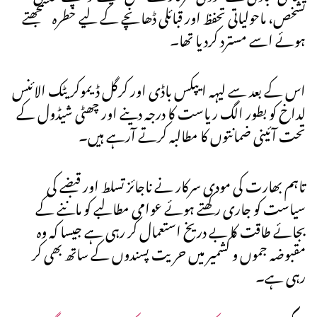
تشخص، ماحولیاتی تحفظ اور قبائلی ڈھانچے کے لیے خطرہ سمجھتے
ہوئے اسے مسترد کردیا تھا۔
اس کے بعد سے لیہہ ایپکس باڈی اور کرگل ڈیموکریٹک الائنس
لداخ کو بطور الگ ریاست کا درجہ دینے اور چھٹی شیڈول کے
تحت آئینی ضمانتوں کا مطالبہ کرتے آرہے ہیں۔
تاہم بھارت کی مودی سرکار نے ناجائز تسلط اور قبضے کی
سیاست کو جاری رکھتے ہوئے عوامی مطالبے کو ماننے کے
بجائے طاقت کا بے دریخ استعمال کر رہی ہے جیسا کہ وہ
مقبوضہ جموں و کشمیر میں حریت پسندوں کے ساتھ بھی کر
رہی ہے۔