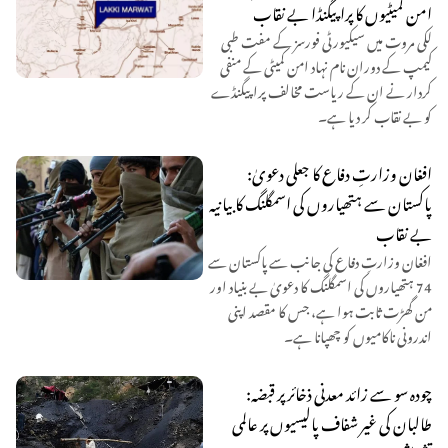
امن کمیٹیوں کا پراپیگنڈا بے نقاب
لکی مروت میں سیکیورٹی فورسز کے مفت طبی
کیمپ کے دوران نام نہاد امن کمیٹی کے منفی
کردار نے ان کے ریاست مخالف پراپیگنڈے
کو بے نقاب کر دیا ہے۔
افغان وزارتِ دفاع کا جعلی دعویٰ:
پاکستان سے ہتھیاروں کی اسمگلنگ کا بیانیہ
بے نقاب
افغان وزارتِ دفاع کی جانب سے پاکستان سے
74 ہتھیاروں کی اسمگلنگ کا دعویٰ بے بنیاد اور
من گھڑت ثابت ہوا ہے، جس کا مقصد اپنی
اندرونی ناکامیوں کو چھپانا ہے۔
چودہ سو سے زائد معدنی ذخائر پر قبضہ:
طالبان کی غیر شفاف پالیسیوں پر عالمی