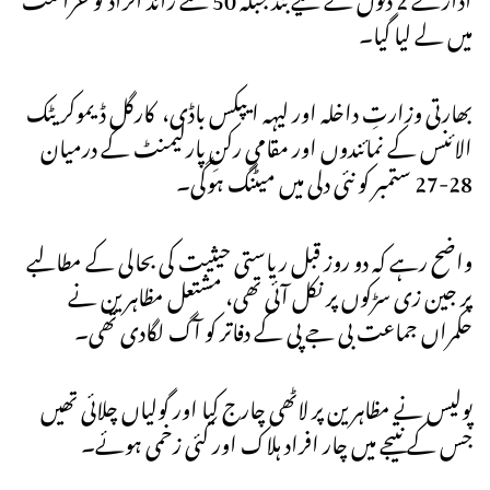
میں لے لیا گیا۔
بھارتی وزارتِ داخلہ اور لیہہ ایپکس باڈی، کارگل ڈیموکریٹک
الائنس کے نمائندوں اور مقامی رکنِ پارلیمنٹ کے درمیان
28-27 ستمبر کو نئی دلی میں میٹنگ ہوگی۔
واضح رہے کہ دو روز قبل ریاستی حیثیت کی بحالی کے مطالبے
پر جین زی سڑکوں پر نکل آئی تھی، مشتعل مظاہرین نے
حکمراں جماعت بی جے پی کے دفاتر کو آگ لگادی تھی۔
پولیس نے مظاہرین پر لاٹھی چارج کیا اور گولیاں چلائی تھیں
جس کے نتیجے میں چار افراد ہلاک اور کئی زخمی ہوئے۔