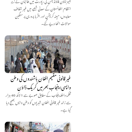
جیمز ٹاؤن فاؤنڈیشن کی رپورٹ میں طالبان کے زیرِ
انتظام افغانستان کے معدنی شعبے میں غیر شفاف
معاہدوں، مبینہ کرپشن اور اقربا پروری پر سنگین
سوالات اٹھا دیے گئے۔
غیر قانونی مقیم افغان باشندوں کی وطن
واپسی: پنجاب بھر میں کریک ڈاؤن
محکمۂ داخلہ پنجاب کے مطابق صوبے سے 1 لاکھ 40 ہزار
سے زائد غیر قانونی افغان شہریوں کو وطن واپس بھیج دیا
گیا ہے۔