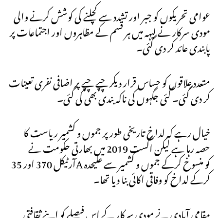
عوامی تحریکوں کو جبر اور تشدد سے کچلنے کی کوشش کرنے والی
مودی سرکار نے لیہہ میں ہر قسم کے مظاہروں اور اجتماعات پر
پابندی عائد کر دی گئی۔
متعدد علاقوں کو حساس قرار دیکر چپے چپے پر اضافی نفری تعینات
کر دی گئی۔ کئی جگہوں کی ناکہ بندی بھی کی گئی۔
خیال رہے کہ لداخ تاریخی طور پر جموں و کشمیر ریاست کا
حصہ رہا ہے لیکن اگست 2019 میں بھارتی حکومت نے
آرٹیکل 370 اور 35A کو منسوخ کرکے جموں و کشمیر سے علیحدہ
کرکے لداخ کو وفاقی اکائی بنا دیا تھا۔
مقامی آبادی نے مودی سرکار کے اس فیصلے کو اپنے ثقافتی