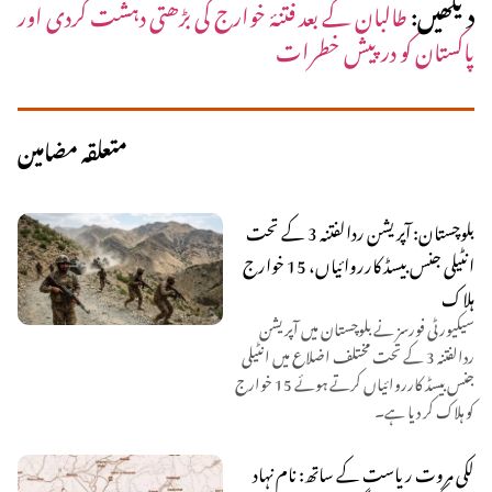
دیکھیں:
طالبان کے بعد فتنۂ خوارج کی بڑھتی دہشت گردی اور
پاکستان کو درپیش خطرات
متعلقہ مضامین
بلوچستان: آپریشن ردالفتنہ 3 کے تحت
انٹیلی جنس بیسڈ کارروائیاں، 15 خوارج
ہلاک
سیکیورٹی فورسز نے بلوچستان میں آپریشن
ردالفتنہ 3 کے تحت مختلف اضلاع میں انٹیلی
جنس بیسڈ کارروائیاں کرتے ہوئے 15 خوارج
کو ہلاک کر دیا ہے۔
لکی مروت ریاست کے ساتھ: نام نہاد