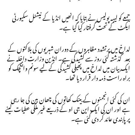
جمعے کو لیہہ پولیس نے بتایا کہ انھیں انڈیا کے نیشنل سکیورٹی
ایکٹ کے تحت گرفتار کیا گیا ہے۔
لداخ میں پرتشدد مظاہروں کے دوران شہریوں کی ہلاکتوں کے
بعد گذشتہ کئی روز سے کشیدگی ہے۔ انڈین وزارت داخلہ نے
ایک بیان میں لداخ میں پھیلی کشیدگی کے لیے سونم وانگچک کو
براہ راست ذمہ دار قرار دیا تھا۔
ان کی کئی انجمنوں کے بینک کھاتوں کی چھان بین کی جا رہی
ہے اور ان کی ایک این جی او کے ذریعے غیر ملکی عطیات لینے
پر پابندی عائد کر دی گئی ہے۔