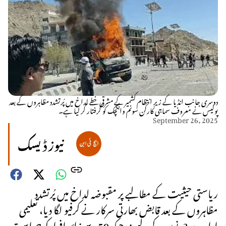
دوسری جانب انڈیا کے زیرِ انتظام کشمیر کے مشرقی خطے لداخ میں پُرتشدد مظاہروں کے بعد
پولیس نے معروف سماجی کارکن سونم وانگچک کو گرفتار کر لیا ہے۔
September 26, 2025
نیوز ڈیسک
ریاستی حیثیت کے مطالبے پر مقبوضہ لداخ میں پُرتشدد
مظاہروں کے بعد قابض بھارتی سرکار نے کرفیو لگا دیا، تعلیمی
ادارے 2 دنوں کے لیے بند جبکہ 50 سے زائد افراد کو حراست