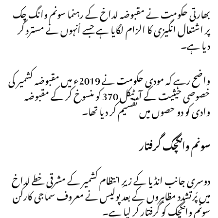
بھارتی حکومت نے مقبوضہ لداخ کے رہنما سونم وانگ چک
پر اشتعال انگیزی کا الزام لگایا ہے جسے اُنہوں نے مسترد کر
دیا ہے۔
واضح رہے کہ مودی حکومت نے 2019ء میں مقبوضہ کشمیر کی
خصوصی حیثیت کے آرٹیکل 370 کو منسوخ کر کے مقبوضہ
وادی کو دو حصوں میں تقسیم کر دیا تھا۔
سونم وانگچک گرفتار
دوسری جانب انڈیا کے زیرِ انتظام کشمیر کے مشرقی خطے لداخ
میں پُرتشدد مظاہروں کے بعد پولیس نے معروف سماجی کارکن
سونم وانگچک کو گرفتار کر لیا ہے۔