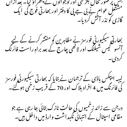
جس پر صورتحال بگڑ گئی اور نوجوانوں نے پتھراؤ کیا۔ بعدازاں
مشتعل عوام نے بی جے پی کا دفتر اور بھارتی فوج کی ایک
گاڑی کو نذر آتش کردیا۔
بھارتی سیکیورٹی فورسز نے مظاہرین کو منتشر کرنے کے لیے
آنسو گیس شیلنگ اور لاٹھی چارج کے بعد براہِ راست فائرنگ
کردی۔
لیہہ ایپکس باڈی کے ترجمان نے بتایا کہ بھارتی سیکیورٹی فورسز
کی فائرنگ میں 4 افراد ہلاک اور 70 کے قریب زخمی ہوگئے۔
درجن سے زائد زخمیوں کی حالت نازک بتائی جا رہی ہے جو
مقامی اسپتال کے انتہائی نگہداشت وارڈ میں داخل ہیں۔