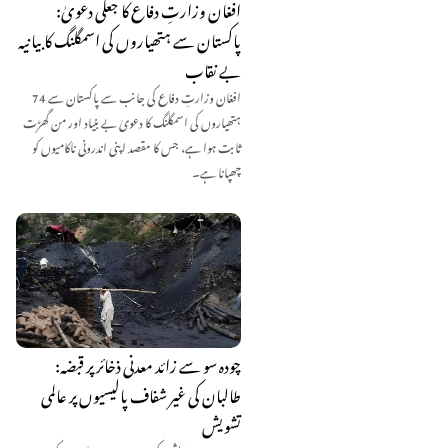
افغان وزارتِ دفاع کا جعلی دعویٰ:
پاکستان سے ہتھیاروں کی اسمگلنگ کا بیانیہ
بے نقاب
افغان وزارتِ دفاع کی جانب سے پاکستان سے 74
ہتھیاروں کی اسمگلنگ کا دعویٰ بے بنیاد اور من گھڑت
ثابت ہوا ہے، جس کا مقصد اپنی اندرونی ناکامیوں کو
چھپانا ہے۔
چودہ سو سے زائد معدنی ذخائر پر قبضہ:
طالبان کی غیر شفاف پالیسیوں پر عالمی
تشویش