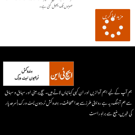
صوبوں تک پھیل گئی ہے۔
مزید لوڈ کریں
ہم آپ کے لیے اہم آوازیں اور ان کہی کہانیاں لاتے ہیں۔ سچ پر مبنی اور سیاق و سباق
سے ہم آہنگ، یہ ہے روایتی طرزسے جدا صحافت۔ ہندوکش ٹریبون نیٹ ورک | سرحد پار
کی خبریں، منبع سے براہِ راست