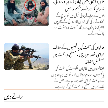
بنوں: انٹیلی جنس بنیاد پر ڈرون کارروائی،
خارجی کمانڈر جیمید جہنم واصل
بنوں کے علاقے جانی خیل میں خوارج کے
ٹھکانے پر کی گئی ڈرون کارروائی کے نتیجے میں
اہم کمانڈر جیمید سرہ بنگلہ سمیت 2 دہشت گرد
ہلاک ہو گئے۔
طالبان کی سخت گیر پالیسیوں کے خلاف
عوامی غصہ عروج پر، مسلح مزاحمت میں
مسلسل اضافہ
افغانستان میں طالبان حکومت کی سخت گیر
پالیسیوں، سرعام سزاؤں اور خواتین پر پابندیوں
کے باعث عوامی غصہ بڑھ رہا ہے، جس نے
ملک بھر میں مسلح مزاحمت کو تیز کر دیا ہے۔
رائے دیں