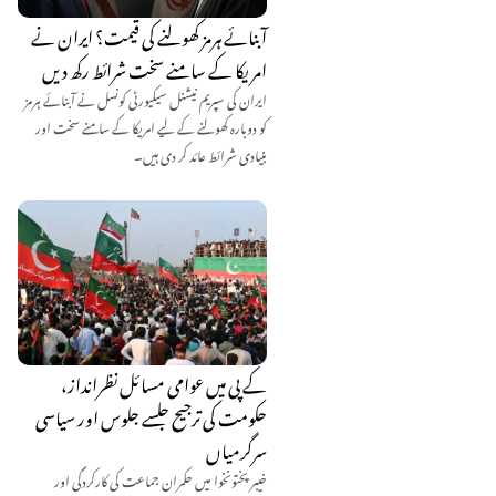
آبنائے ہرمز کھولنے کی قیمت؟ ایران نے
امریکا کے سامنے سخت شرائط رکھ دیں
ایران کی سپریم نیشنل سیکیورٹی کونسل نے آبنائے ہرمز
کو دوبارہ کھولنے کے لیے امریکا کے سامنے سخت اور
بنیادی شرائط عائد کر دی ہیں۔
کے پی میں عوامی مسائل نظرانداز،
حکومت کی ترجیح جلسے جلوس اور سیاسی
سرگرمیاں
خیبر پختونخوا میں حکمران جماعت کی کارکردگی اور