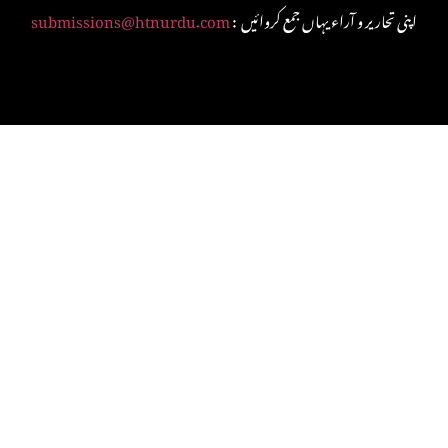
: اپنی تحاریر و آراء یہاں جمع کروائیں
submissions@htnurdu.com