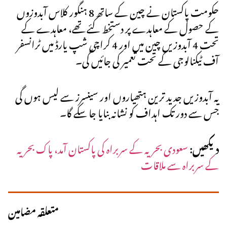
حکومت پاکستان نے چین کے ساتھ 8 ہنگور کلاس آبدوزوں
کے حصول کے معاہدے پر دستخط کئے تھے، معاہدے کے
تحت 4 آبدوزیں چین میں اور 4 کراچی شپ یارڈ میں ٹرانسفر
آف ٹیکنالوجی کے تحت تعمیر کی جائیں گی۔
یہ آبدوزیں جدید ترین ہتھیاروں اور سینسرز سے لیس ہوں گی
جس سے دور تک اہداف کو نشانہ بنایا جا سکے گا۔
دیکھیں:
سعودی بحریہ کے سربراہ کی پاکستان آمد، پاک بحریہ
کے سربراہ سے ملاقات
متعلقہ مضامین