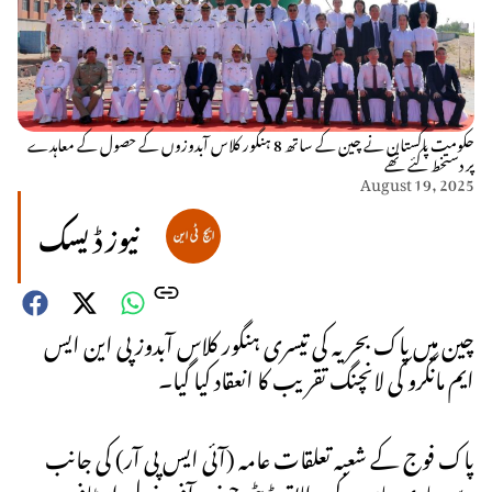
حکومت پاکستان نے چین کے ساتھ 8 ہنگور کلاس آبدوزوں کے حصول کے معاہدے
پر دستخط کئے تھے
August 19, 2025
نیوز ڈیسک
چین میں پاک بحریہ کی تیسری ہنگور کلاس آبدوز پی این ایس
ایم مانگرو کی لانچنگ تقریب کا انعقاد کیا گیا۔
پاک فوج کے شعبہ تعلقات عامہ (آئی ایس پی آر) کی جانب
سے جاری بیان کے مطابق ڈپٹی چیف آف نیول اسٹاف