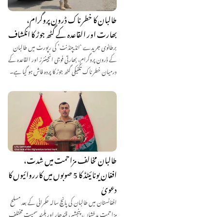
طالبان کا خطرناک ڈرون پروگرام،
بھارت اور القاعدہ کے گٹھ جوڑ کا انکشاف
برطانوی جریدے ‘انڈیپنڈنٹ’ کی رپورٹ میں طالبان
کے ڈرون پروگرام، بھارتی فوجی انجینئرز اور القاعدہ کے
درمیان خطرناک تکنیکی گٹھ جوڑ کا پردہ فاش ہو گیا ہے۔
طالبان مخالف مزاحمت میں شدت،
افغان یونائیٹڈ کا 5 صوبوں میں کارروائیوں کا
دعویٰ
افغانستان میں طالبان کی پانچ سالہ حکمرانی کے بعد مسلح
مزاحمت بدخشاں، پنجشیر، قندھار اور ہلمند سمیت مختلف