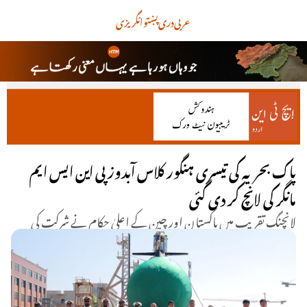
عربی
دری
پښتو
انگریزی
پاک بحریہ کی تیسری ہنگور کلاس آبدوز پی این ایس ایم
مانگر کی لانچ کر دی گئی
لانچنگ تقریب میں پاکستان اور چین کے اعلیٰ حکام نے شرکت کی