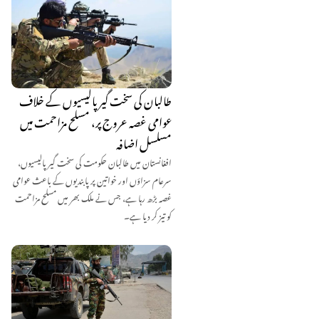
طالبان کی سخت گیر پالیسیوں کے خلاف
عوامی غصہ عروج پر، مسلح مزاحمت میں
مسلسل اضافہ
افغانستان میں طالبان حکومت کی سخت گیر پالیسیوں،
سرعام سزاؤں اور خواتین پر پابندیوں کے باعث عوامی
غصہ بڑھ رہا ہے، جس نے ملک بھر میں مسلح مزاحمت
کو تیز کر دیا ہے۔