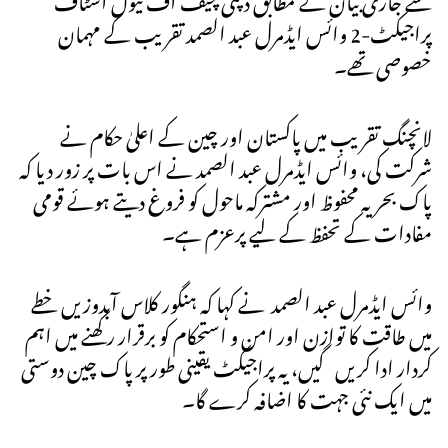
پراجیکٹ-2 وائس ایڈمرل عبد الصمد تقریب کے مہمان
خصوصی تھے۔
لانچنگ تقریب میں پاکستان اور چین کے اعلیٰ حکام نے
شرکت کی، وائس ایڈمرل عبد الصمد نے اس بات پر زور دیا کہ
پاک بحریہ محفوظ اور مشترکہ ماحول کو فروغ دیتے ہوئے قومی
مفادات کے تحفظ کے لیے پرعزم ہے۔
وائس ایڈمرل عبد الصمد نے کہا کہ ہنگور کلاس آبدوزیں خطے
میں طاقت کا توازن اور امن و استحکام کو برقرار رکھنے میں اہم
کردار ادا کریں گیں، یہ پراجیکٹ یقینی طور پر پاک چین دوستی
میں ایک نئی جہت کا اضافہ کرے گا۔