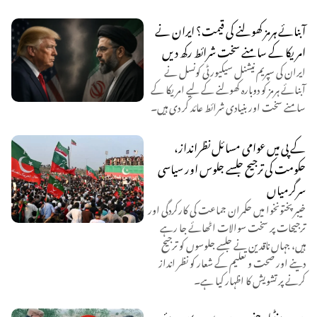
آبنائے ہرمز کھولنے کی قیمت؟ ایران نے
امریکا کے سامنے سخت شرائط رکھ دیں
ایران کی سپریم نیشنل سیکیورٹی کونسل نے
آبنائے ہرمز کو دوبارہ کھولنے کے لیے امریکا کے
سامنے سخت اور بنیادی شرائط عائد کر دی ہیں۔
کے پی میں عوامی مسائل نظرانداز،
حکومت کی ترجیح جلسے جلوس اور سیاسی
سرگرمیاں
خیبر پختونخوا میں حکمران جماعت کی کارکردگی اور
ترجیحات پر سخت سوالات اٹھائے جا رہے
ہیں، جہاں ناقدین نے جلسے جلوسوں کو ترجیح
دینے اور صحت و تعلیم کے شعار کو نظر انداز
کرنے پر تشویش کا اظہار کیا ہے۔