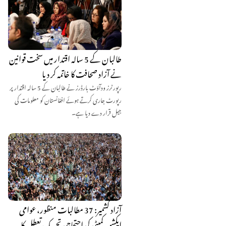
طالبان کے 5 سالہ اقتدار میں سخت قوانین
نے آزاد صحافت کا خاتمہ کر دیا
رپورٹرز ودآؤٹ بارڈرز نے طالبان کے 5 سالہ اقتدار پر
رپورٹ جاری کرتے ہوئے افغانستان کو معلومات کی
جیل قرار دے دیا ہے۔
آزاد کشمیر: 37 مطالبات منظور، عوامی
ایکشن کمیٹی کی احتجاجی تحریک تعطل کا