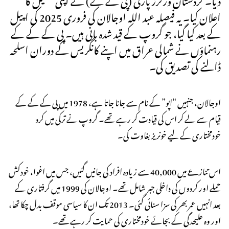
اعلان کیا۔ یہ فیصلہ عبد اللہ اوجالان کی فروری 2025 کی اپیل
کے بعد کیا گیا، جو گروپ کے قید شدہ بانی ہیں۔ پی کے کے کے
رہنماؤں نے شمالی عراق میں اپنے کانگریس کے دوران اسلحہ
ڈالنے کی تصدیق کی۔
اوجالان، جنہیں “اپو” کے نام سے جانا جاتا ہے، 1978 میں پی کے کے کے
قیام سے لے کر اس کی قیادت کر رہے تھے۔ گروپ نے ترکی میں کرد
خودمختاری کے لیے خونریز بغاوت کی۔
اس تنازعے میں 40,000 سے زیادہ افراد کی جانیں گئیں، جس میں اغوا، خودکش
حملے اور کردوں کی داخلی جبر شامل تھے۔ اوجالان کی 1999 میں گرفتاری کے
بعد انہیں عمر بھر کی سزا سنائی گئی۔ 2013 تک ان کا سیاسی موقف بدل چکا تھا،
اور وہ علیحدگی کے بجائے خودمختاری کی حمایت کر رہے تھے۔