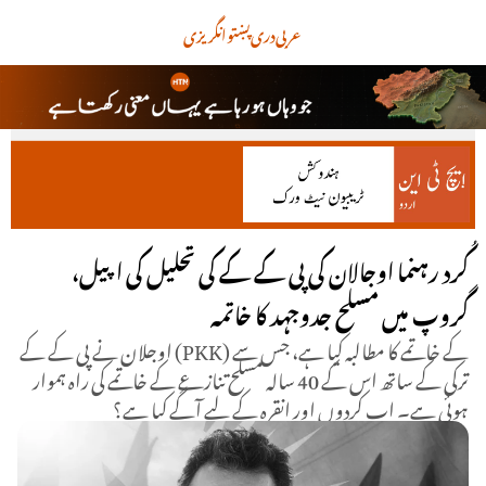
عربی
دری
پښتو
انگریزی
کُرد رہنما اوجالان کی پی کے کے کی تحلیل کی اپیل،
گروپ میں مسلح جدوجہد کا خاتمہ
اوجلان نے پی کے کے (PKK) کے خاتمے کا مطالبہ کیا ہے، جس سے
ترکی کے ساتھ اس کے 40 سالہ مسلح تنازعے کے خاتمے کی راہ ہموار
ہوئی ہے۔ اب کردوں اور انقرہ کے لیے آگے کیا ہے؟