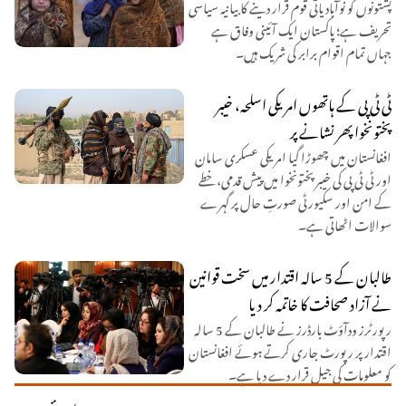
پشتونوں کو نوآبادیاتی قوم قرار دینے کا بیانیہ سیاسی
تحریف ہے؛ پاکستان ایک آئینی وفاق ہے
جہاں تمام اقوام برابر کی شریک ہیں۔
ٹی ٹی پی کے ہاتھوں امریکی اسلحہ، خیبر
پختونخوا پھر نشانے پر
افغانستان میں چھوڑا گیا امریکی عسکری سامان
اور ٹی ٹی پی کی خیبر پختونخوا میں پیش قدمی، خطے
کے امن اور سکیورٹی صورتِ حال پر گہرے
سوالات اٹھاتی ہے۔
طالبان کے 5 سالہ اقتدار میں سخت قوانین
نے آزاد صحافت کا خاتمہ کر دیا
رپورٹرز ودآؤٹ بارڈرز نے طالبان کے 5 سالہ
اقتدار پر رپورٹ جاری کرتے ہوئے افغانستان
کو معلومات کی جیل قرار دے دیا ہے۔