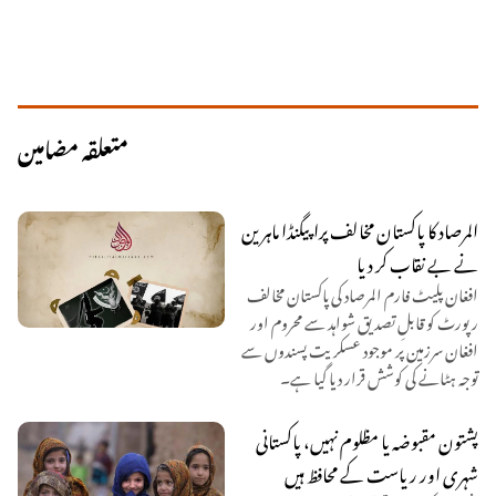
متعلقہ مضامین
المرصاد کا پاکستان مخالف پراپیگنڈا ماہرین
نے بے نقاب کر دیا
افغان پلیٹ فارم المرصاد کی پاکستان مخالف
رپورٹ کو قابلِ تصدیق شواہد سے محروم اور
افغان سرزمین پر موجود عسکریت پسندوں سے
توجہ ہٹانے کی کوشش قرار دیا گیا ہے۔
پشتون مقبوضہ یا مظلوم نہیں، پاکستانی
شہری اور ریاست کے محافظ ہیں