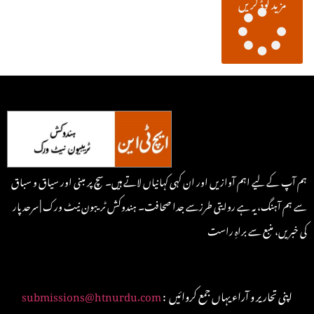
مزید لوڈ کریں
ہم آپ کے لیے اہم آوازیں اور ان کہی کہانیاں لاتے ہیں۔ سچ پر مبنی اور سیاق و سباق
سے ہم آہنگ، یہ ہے روایتی طرزسے جدا صحافت۔ ہندوکش ٹریبون نیٹ ورک | سرحد پار
کی خبریں، منبع سے براہِ راست
: اپنی تحاریر و آراء یہاں جمع کروائیں
submissions@htnurdu.com