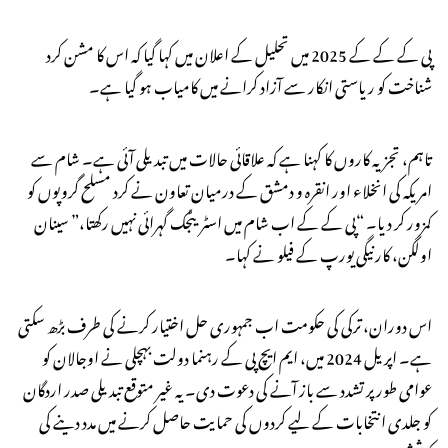
پی کے کے کے 2025 میں تحلیل کے اعلان میں کہا گیا کہ اس کا مشن کرد
شناخت کو ریاستی انکار سے آزاد کرانے میں کامیاب ہو گیا ہے۔
تاہم، تجزیہ کاروں کا کہنا ہے کہ علاقائی حالات میں تبدیلی آئی ہے۔ شام سے
امریکہ کی انخلاء اور انقرہ و دمشق کے درمیان تعاون نے کرد مسلح گروپوں کو
کمزور کر دیا۔ “پی کے کے اب شام میں اسٹریٹجک گہرائی نہیں رکھتا،” سینان
اولگن، کارنیگی یورپ کے فیلو نے کہا۔
اس دوران، ترکی کی حکومت اب جمہوری حل اختیار کرنے کی طرف بڑھ سکتی
ہے۔ اپریل 2024 میں، ایم ایچ پی کے رہنما دولت بہچلی نے اوجالان کو
عوامی طور پر تشدد سے باز آنے کی دعوت دی۔ یہ غیر متوقع تبدیلی صدر اردگان
کو جلدی انتخابات کے لیے کردوں کی حمایت حاصل کرنے میں مدد دینے کی