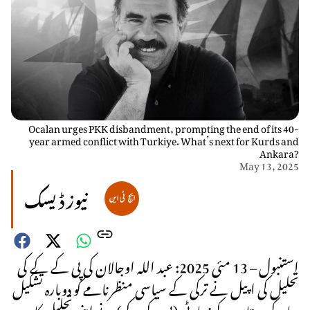
Ocalan urges PKK disbandment, prompting the end of its 40-
year armed conflict with Turkiye. What’s next for Kurds and
Ankara?
May 13, 2025
نیوز ڈیسک
استنبول – 13 مئی 2025: عبد اللہ اوجالان کی پی کے کے کی
تحلیل کی اپیل نے ترکی کے سیاسی منظرنامے کو دوبارہ تشکیل
دیا۔ کردستان ورکرز پارٹی (پی کے کے) نے اپنی تحلیل کا