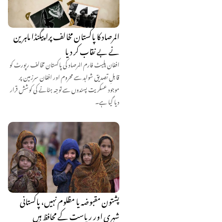
المرصاد کا پاکستان مخالف پراپیگنڈا ماہرین
نے بے نقاب کر دیا
افغان پلیٹ فارم المرصاد کی پاکستان مخالف رپورٹ کو
قابلِ تصدیق شواہد سے محروم اور افغان سرزمین پر
موجود عسکریت پسندوں سے توجہ ہٹانے کی کوشش قرار
دیا گیا ہے۔
پشتون مقبوضہ یا مظلوم نہیں، پاکستانی
شہری اور ریاست کے محافظ ہیں