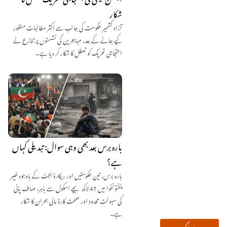
شکار
آزاد کشمیر حکومت کی جانب سے اکثر مطالبات منظور
کیے جانے کے بعد، مہاجرین کی نشستوں پر تنازع نے
احتجاجی تحریک کو تعطل کا شکار کر دیا ہے۔
بارہ برس بعد بھی وہی سوال: تبدیلی کہاں
ہے؟
بارہ برس، تین حکومتیں اور ریکارڈ بجٹ کے باوجود خیبر
پختونخوا میں 47 لاکھ بچے اسکول سے باہر، صاف پانی
کی سہولت محدود اور صحت کارڈ مالی بحران کا شکار
ہے۔