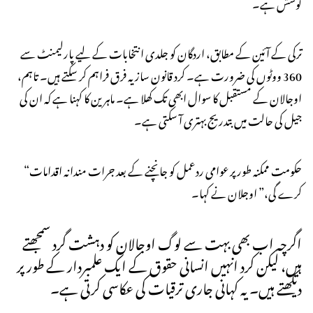
کوشش ہے۔
ترکی کے آئین کے مطابق، اردگان کو جلدی انتخابات کے لیے پارلیمنٹ سے
360 ووٹوں کی ضرورت ہے۔ کرد قانون ساز یہ فرق فراہم کر سکتے ہیں۔ تاہم،
اوجالان کے مستقبل کا سوال ابھی تک کھلا ہے۔ ماہرین کا کہنا ہے کہ ان کی
جیل کی حالت میں بتدریج بہتری آ سکتی ہے۔
“حکومت ممکنہ طور پر عوامی ردعمل کو جانچنے کے بعد جرات مندانہ اقدامات
کرے گی،” اوجلان نے کہا۔
اگرچہ اب بھی بہت سے لوگ اوجالان کو دہشت گرد سمجھتے
ہیں، لیکن کرد انہیں انسانی حقوق کے ایک علمبردار کے طور پر
دیکھتے ہیں۔ یہ کہانی جاری ترقیات کی عکاسی کرتی ہے۔