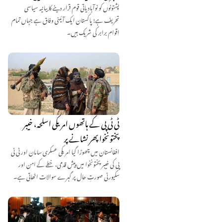
پشتونوں کو نوآبادیاتی قوم قرار دینے کا بیانیہ سیاسی
تحریف ہے؛ پاکستان ایک آئینی وفاق ہے جہاں تمام
اقوام برابر کی شریک ہیں۔
ٹی ٹی پی کے ہاتھوں امریکی اسلحہ، خیبر
پختونخوا پھر نشانے پر
افغانستان میں چھوڑا گیا امریکی عسکری سامان اور ٹی ٹی
پی کی خیبر پختونخوا میں پیش قدمی، خطے کے امن اور
سکیورٹی صورتِ حال پر گہرے سوالات اٹھاتی ہے۔