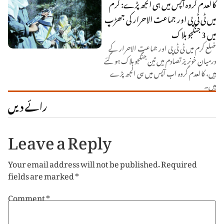
کالعدم گروہ آپس میں ہی الجھ پڑے: کرم
میں ٹی ٹی پی اور جماعت الاحرار کی جھڑپ
میں 3 جنگجو ہلاک
ضلع کرم میں ٹی ٹی پی اور جماعت الاحرار کے
درمیان خونریز تصادم میں تین جنگجو ہلاک ہو گئے
ہیں، کالعدم گروہ اب آپس میں ہی الجھ پڑے
ہیں۔
رائے دیں
Leave a Reply
Your email address will not be published.
Required
fields are marked
*
Comment
*