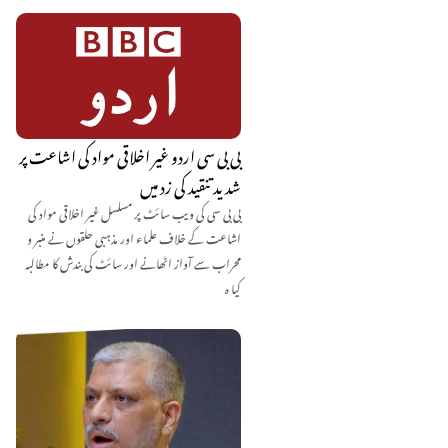
بی بی سی اردو غیر اخلاقی مواد کی اشاعت پر
شدید تنقید کی زد میں
بی بی سی کی ویب سائٹ پر مسلسل غیر اخلاقی مواد کی
اشاعت کے خلاف علماء اور مذہبی حلقوں نے منبر و
محراب سے آواز اٹھانے اور سائٹ کی بندش کا مطالبہ
کیا ہ