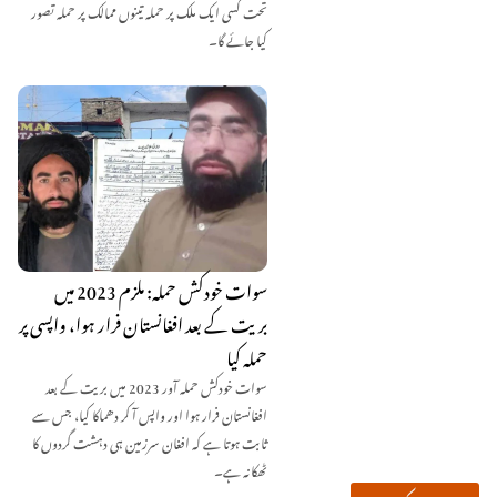
تحت کسی ایک ملک پر حملہ تینوں ممالک پر حملہ تصور
کیا جائے گا۔
سوات خودکش حملہ: ملزم 2023 میں
بریت کے بعد افغانستان فرار ہوا، واپسی پر
حملہ کیا
سوات خودکش حملہ آور 2023 میں بریت کے بعد
افغانستان فرار ہوا اور واپس آ کر دھماکا کیا، جس سے
ثابت ہوتا ہے کہ افغان سرزمین ہی دہشت گردوں کا
ٹھکانہ ہے۔