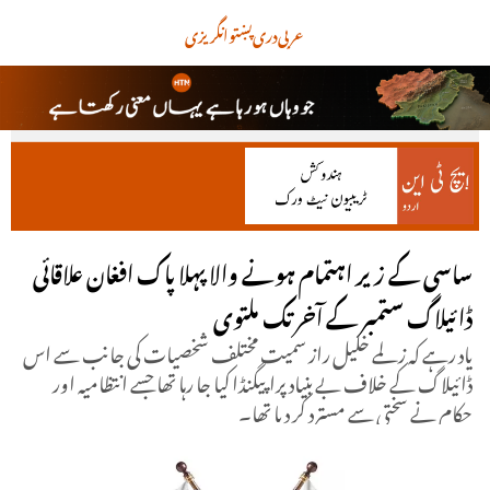
عربی
دری
پښتو
انگریزی
ساسی کے زیر اہتمام ہونے والا پہلا پاک افغان علاقائی
ڈائیلاگ ستمبر کے آخر تک ملتوی
یاد رہے کہ زلمے خلیل راز سمیت مختلف شخصیات کی جانب سے اس
ڈائیلاگ کے خلاف بے بنیاد پراپیگنڈا کیا جا رہا تھا جسے انتظامیہ اور
حکام نے سختی سے مسترد کر دیا تھا۔