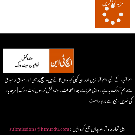
مزید لوڈ کریں
ہم آپ کے لیے اہم آوازیں اور ان کہی کہانیاں لاتے ہیں۔ سچ پر مبنی اور سیاق و سباق
سے ہم آہنگ، یہ ہے روایتی طرزسے جدا صحافت۔ ہندوکش ٹریبون نیٹ ورک | سرحد پار
کی خبریں، منبع سے براہِ راست
: اپنی تحاریر و آراء یہاں جمع کروائیں
submissions@htnurdu.com