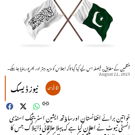
منتظمین کے مطابق یہ فیصلہ اس لیے کیا گیا تاکہ اجلاس کو مزید بہتر اور بھرپور بنایا جاسکے۔
August 22, 2025
نیوز ڈیسک
خواتین برائے افغانستان اورساﺅتھ ایشین اسٹریٹجک اسٹڈی
انسٹی ٹیوٹ نے اعلان کیا ہے کہ پہلا علاقائی ڈائیلاگ جس کا