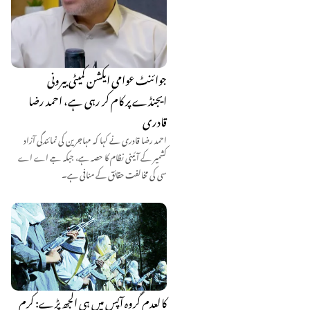
جوائنٹ عوامی ایکشن کمیٹی بیرونی
ایجنڈے پر کام کر رہی ہے، احمد رضا
قادری
احمد رضا قادری نے کہا کہ مہاجرین کی نمائندگی آزاد
کشمیر کے آئینی نظام کا حصہ ہے، جبکہ جے اے اے
سی کی مخالفت حقائق کے منافی ہے۔
کالعدم گروہ آپس میں ہی الجھ پڑے: کرم