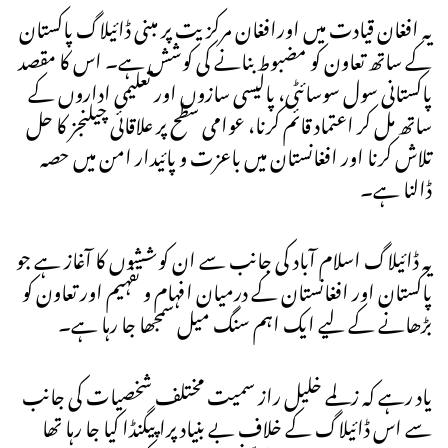
یہ افغان قیادت میں اورافغان مرکزیت پر مبنی ڈائیلاگ پاکستان
کے ساتھ تعاون کو مضبوط بنانے کی کوشش ہے۔ اس کا مقصد
پاکستانی سول سوسائٹی، پالیسی سازوں اور تعلیمی اداروں کے
ساتھ مل کر اعتماد قائم کرنا، عوامی سطح پر علاقائی چیلنجز کا حل
تلاش کرنا اور افغانستان میں باعزت و پائیدار امن میں حصہ
ڈالنا ہے۔
یہ ڈائیلاگ اسلام آباد کی جانب سے ان کوششوں کا آغاز ہے جو
پاکستان اور افغانستان کے درمیان افہام و تفہیم اور تعاون کو
بڑھانے کے لیے ایک اہم سنگ میل سمجھا جا رہا ہے۔
یاد رہے کہ زلمے خلیل راز سمیت مختلف شخصیات کی جانب
سے اس ڈائیلاگ کے خلاف بے بنیاد پراپیگنڈا کیا جا رہا تھا