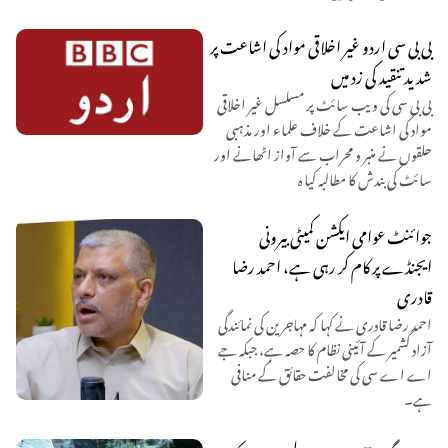
بی بی سی اردو غیر اخلاقی مواد کی اشاعت پر
شدید تنقید کی زد میں
بی بی سی کی ویب سائٹ پر مسلسل غیر اخلاقی
مواد کی اشاعت کے خلاف علماء اور مذہبی
حلقوں نے منبر و محراب سے آواز اٹھانے اور
سائٹ کی بندش کا مطالبہ کیا ہ
جوائنٹ عوامی ایکشن کمیٹی بیرونی
ایجنڈے پر کام کر رہی ہے، احمد رضا
قادری
احمد رضا قادری نے کہا کہ مہاجرین کی نمائندگی
آزاد کشمیر کے آئینی نظام کا حصہ ہے، جبکہ جے
اے اے سی کی مخالفت حقائق کے منافی
ہے۔