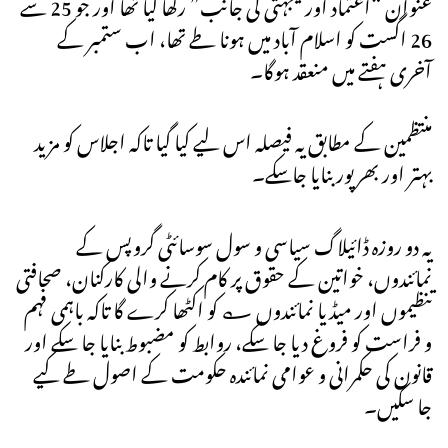
عنوان “اعتماد اور یکجہتی کی جانب” رکھا گیا تھا اور جو 25 سے
26 اگست کو اسلام آباد میں ہونا طے تھا، اب ستمبر کے
آخری ہفتے میں منعقد ہوگا۔
منتظمین کے مطابق یہ فیصلہ اس لیے کیا گیا تاکہ اجلاس کو مزید
بہتر اور بھرپور بنایا جاسکے۔
یہ دو روزہ ڈائیلاگ سیاسی و سول سوسائٹی گروپس کے
نمائندوں، خواتین کے حقوق پر کام کرنے والی کارکنان، صحافتی
تنظیموں اور میڈیا نمائندوں ؎ کو اکٹھا کرے گا تاکہ باہمی فہم
و فراست کو فروغ دیا جا سکے، روابط کو مضبوط بنایا جا سکے اور
قانون کی حکمرانی و عوامی نمائندہ حکومت کے اصول طے کیے
جا سکیں۔