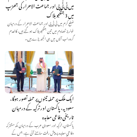
میں ٹی ٹی پی اور جماعت الاحرار کی جھڑپ
میں 3 جنگجو ہلاک
ضلع کرم میں ٹی ٹی پی اور جماعت الاحرار کے درمیان
خونریز تصادم میں تین جنگجو ہلاک ہو گئے ہیں، کالعدم
گروہ اب آپس میں ہی الجھ پڑے ہیں۔
ایک ملک پر حملہ تینوں پر حملہ تصور ہوگا،
سعودیہ، پاکستان اور ترکیہ کے درمیان
تاریخی دفاعی معاہدہ
پاکستان، ترکیہ اور سعودی عرب کے درمیان مکہ مشترکہ
دفاعی معاہدہ پر پیش رفت سامنے آئی ہے، جس کے