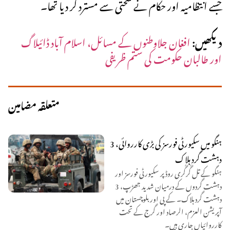
جسے انتظامیہ اور حکام نے سختی سے مسترد کر دیا تھا۔
دیکھیں:
افغان جلاوطنوں کے مسائل، اسلام آباد ڈائیلاگ
اور طالبان حکومت کی ستم ظریفی
متعلقہ مضامین
ہنگو میں سکیورٹی فورسز کی بڑی کارروائی، 3
دہشت گرد ہلاک
ہنگو کے تل گُرگُری روڈ پر سکیورٹی فورسز اور
دہشت گردوں کے درمیان شدید جھڑپ، 3
دہشت گرد ہلاک۔ کے پی اور بلوچستان میں
آپریشن العزم، الرصاد اور گرج کے تحت
کارروائیاں جاری ہیں۔