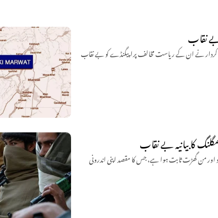
 بے نقاب
فی کردار نے ان کے ریاست مخالف پراپیگنڈے کو بے نقاب
گلنگ کا بیانیہ بے نقاب
ی اسمگلنگ کا دعویٰ بے بنیاد اور من گھڑت ثابت ہوا ہے، جس کا مقصد اپنی اندرونی