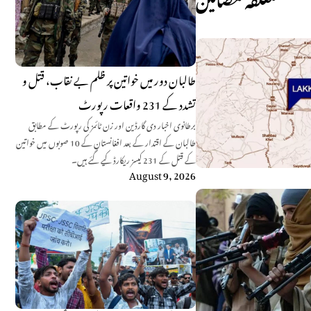
طالبان دور میں خواتین پر ظلم بے نقاب، قتل و
تشدد کے 231 واقعات رپورٹ
برطانوی اخبار دی گارڈین اور زن ٹائمز کی رپورٹ کے مطابق
طالبان کے اقتدار کے بعد افغانستان کے 10 صوبوں میں خواتین
کے قتل کے 231 کیسز ریکارڈ کیے گئے ہیں۔
August 9, 2026