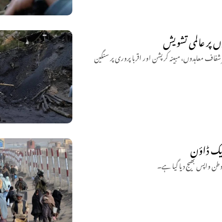
وں پر عالمی تشویش
 شفاف معاہدوں، مبینہ کرپشن اور اقربا پروری پر سنگین
ریک ڈاؤن