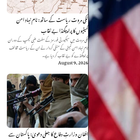
لکی مروت ریاست کے ساتھ: نام نہاد امن
کمیٹیوں کا پراپیگنڈا بے نقاب
لکی مروت میں سیکیورٹی فورسز کے مفت طبی کیمپ کے دوران
نام نہاد امن کمیٹی کے منفی کردار نے ان کے ریاست مخالف
پراپیگنڈے کو بے نقاب کر دیا ہے۔
August 9, 2026
افغان وزارتِ دفاع کا جعلی دعویٰ: پاکستان سے