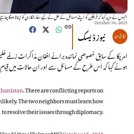
انہوں نے مزید کہا کہ فریقین کو اپنے مسائل کے حل کے لیے سفارتکاری کو اپنانا ہوگا چاہیے 
October 16, 2025
نیوز ڈیسک
امریکا کے سابق خصوصی نمائندہ برائے افغان مذاکرات زلمے خلی
ہوئے کہا کہ اس طرح کے مسائل سے اور ان حالات میں قیامِ ا
ghanistan
. There are conflicting reports on
unlikely. The two neighbors must learn how
to resolve their issues through diplomacy.
lilzad (@realZalmayMK)
October 15, 2025