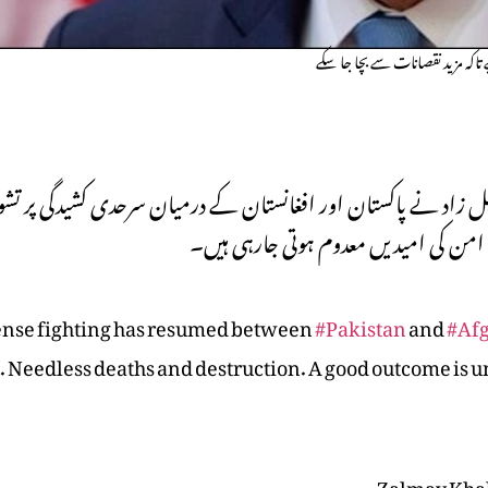
تاکہ مزید نقصانات سے بچا جا سکے
ل زاد نے پاکستان اور افغانستان کے درمیان سرحدی کشیدگی پر تش
من کی امیدیں معدوم ہوتی جارہی ہیں۔
ense fighting has resumed between
#Pakistan
and
#Af
t. Needless deaths and destruction. A good outcome is 
— Zalmay Kha