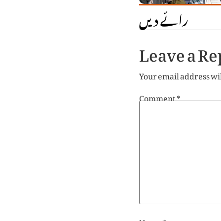
رائے دیں
Leave a Re
Your email address wil
Comment
*
Name
*