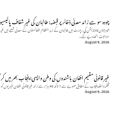
چودہ سو سے زائد معدنی ذخائر پر قبضہ: طالبان کی غیر شفاف پالیسی
جیمز ٹاؤن فاؤنڈیشن کی رپورٹ میں طالبان کے زیرِ انتظام افغانستان کے معدنی شعبے میں غیر
سوالات اٹھا دیے گئے۔
August 9, 2026
غیر قانونی مقیم افغان باشندوں کی وطن واپسی: پنجاب بھر میں ک
محکمۂ داخلہ پنجاب کے مطابق صوبے سے 1 لاکھ 40 ہزار سے زائد غیر قانونی افغان شہریوں کو وطن واپس بھیج دیا گیا ہے۔
August 9, 2026