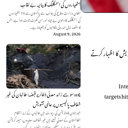
ہتھیاروں کی اسمگلنگ کا بیانیہ بے نقاب
افغان وزارتِ دفاع کی جانب سے پاکستان سے 74 ہتھیاروں
کی اسمگلنگ کا دعویٰ بے بنیاد اور من گھڑت ثابت ہوا ہے، جس
کا مقصد اپنی اندرونی ناکامیوں کو چھپانا ہے۔
August 9, 2026
ویش کا اظہار کرتے
Int
چودہ سو سے زائد معدنی ذخائر پر قبضہ: طالبان کی غیر
targets hi
شفاف پالیسیوں پر عالمی تشویش
جیمز ٹاؤن فاؤنڈیشن کی رپورٹ میں طالبان کے زیرِ انتظام
افغانستان کے معدنی شعبے میں غیر شفاف معاہدوں، مبینہ کرپشن
اور اقربا پروری پر سنگین سوالات اٹھا دیے گئے۔