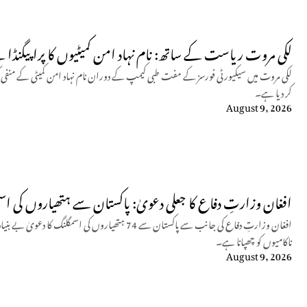
لکی مروت ریاست کے ساتھ: نام نہاد امن کمیٹیوں کا پراپیگنڈا
لکی مروت میں سیکیورٹی فورسز کے مفت طبی کیمپ کے دوران نام نہاد امن کمیٹی کے من
کر دیا ہے۔
August 9, 2026
افغان وزارتِ دفاع کا جعلی دعویٰ: پاکستان سے ہتھیاروں کی اسم
افغان وزارتِ دفاع کی جانب سے پاکستان سے 74 ہتھیاروں ک
ناکامیوں کو چھپانا ہے۔
August 9, 2026