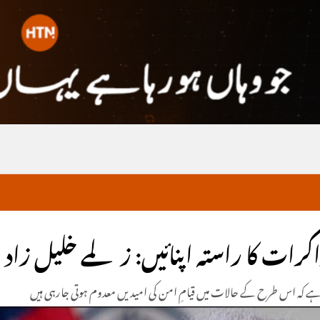
رات کا راستہ اپنائیں: زلمے خلیل زاد
 ہے کہ اس طرح کے حالات میں قیامِ امن کی امیدیں معدوم ہوتی جارہی ہیں