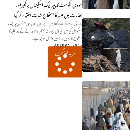
مودی حکومت کا پیپر لیک اسکینڈل پر گھیراؤ،
بھارت میں طلبہ کا احتجاج شدت اختیار کر گیا
بھارتی ریاست جھارکھنڈ میں جے ایس ایس سی امتحانی پیپر لیک
اسکینڈل کی سی آئی ڈی رپورٹ منظرِ عام پر آنے کے بعد طلبہ کا
احتجاج 16ویں روز میں داخل ہو گیا ہے۔
August 9, 2026
مزید لوڈ کریں