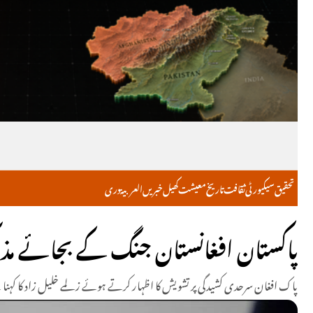
تحقیق
سیکیورٹی
ثقافت
تاریخ
معیشت
کھیل
خبریں
العربية
دری
پاکستان افغانستان جنگ کے بجائے مذاک
پاک افغان سرحدی کشیدگی پر تشویش کا اظہار کرتے ہوئے زلمے خلیل زاد کا کہنا