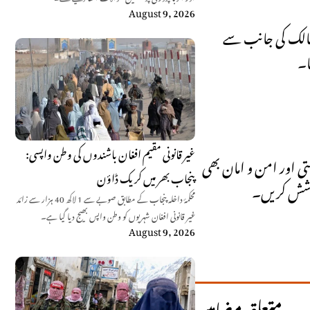
August 9, 2026
ممالک کی جانب سے
ا۔
غیر قانونی مقیم افغان باشندوں کی وطن واپسی:
ی اور امن و امان بھی
پنجاب بھر میں کریک ڈاؤن
 کوشش کریں۔
محکمۂ داخلہ پنجاب کے مطابق صوبے سے 1 لاکھ 40 ہزار سے زائد
غیر قانونی افغان شہریوں کو وطن واپس بھیج دیا گیا ہے۔
August 9, 2026
متعلقہ مضامین