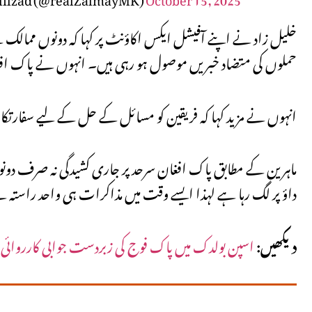
خلیل زاد نے اپنے آفیشل ایکس اکاؤنٹ پر کہا کہ دونوں ممالک
حملوں کی متضاد خبریں موصول ہو رہی ہیں۔ انہوں نے پاک اف
انہوں نے مزید کہا کہ فریقین کو مسائل کے حل کے لیے سفارتکاری 
ماہرین کے مطابق پاک افغان سرحد پر جاری کشیدگی نہ صرف دونو
داؤ پر لگ رہا ہے لہذا ایسے وقت میں مذاکرات ہی واحد راستہ
دیکھیں:
اسپن بولدک میں پاک فوج کی زبردست جوابی کارروائی،