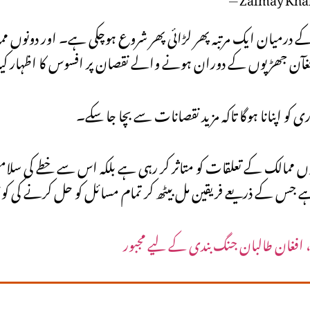
 کے درمیان ایک مرتبہ پھر لڑائی پھر شروع ہوچکی ہے۔ اور دونوں 
غآن جھڑپوں کے دوران ہونے والے نقصان پر افسوس کا اظہار کی
کو اپنانا ہوگا تاکہ مزید نقصانات سے بچا جا سکے۔
ں ممالک کے تعلقات کو متاثر کر رہی ہے بلکہ اس سے خطے کی سلامت
 ہے جس کے ذریعے فریقین مل بیٹھ کر تمام مسائل کو حل کرنے کی
 افغان طالبان جنگ بندی کے لیے مجبور