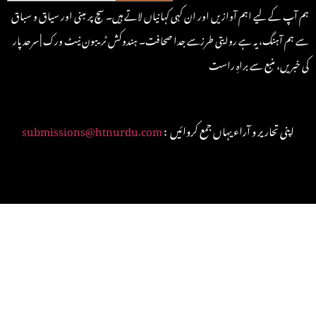
ہم آپ کے لیے اہم آوازیں اور ان کہی کہانیاں لاتے ہیں۔ سچ پر مبنی اور سیاق و سباق
سے ہم آہنگ، یہ ہے روایتی طرزسے جدا صحافت۔ ہندوکش ٹریبون نیٹ ورک | سرحد پار
کی خبریں، منبع سے براہِ راست
: اپنی تحاریر و آراء یہاں جمع کروائیں
submissions@htnurdu.com