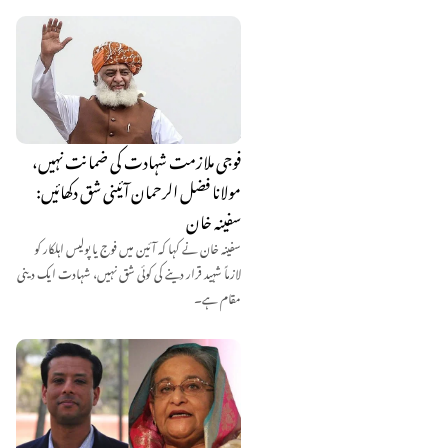
فوجی ملازمت شہادت کی ضمانت نہیں،
مولانا فضل الرحمان آئینی شق دکھائیں:
سفینہ خان
سفینہ خان نے کہا کہ آئین میں فوج یا پولیس اہلکار کو
لازماً شہید قرار دینے کی کوئی شق نہیں، شہادت ایک دینی
مقام ہے۔