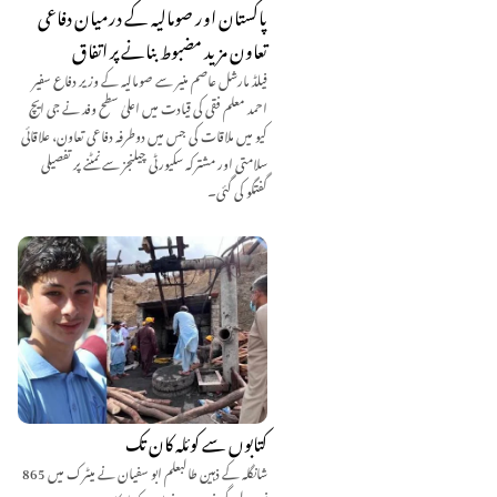
پاکستان اور صومالیہ کے درمیان دفاعی
تعاون مزید مضبوط بنانے پر اتفاق
فیلڈ مارشل عاصم منیر سے صومالیہ کے وزیر دفاع سفیر
احمد معلم فقی کی قیادت میں اعلیٰ سطح وفد نے جی ایچ
کیو میں ملاقات کی جس میں دوطرفہ دفاعی تعاون، علاقائی
سلامتی اور مشترکہ سکیورٹی چیلنجز سے نمٹنے پر تفصیلی
گفتگو کی گئی۔
کتابوں سے کوئلہ کان تک
شانگلہ کے ذہین طالبعلم ابو سفیان نے میٹرک میں 865