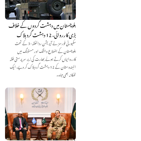
بلوچستان میں دہشت گردوں کے خلاف
بڑی کارروائی، 12 دہشت گرد ہلاک
سکیورٹی فورسز نے آپریشن ردالفتنہ-3 کے تحت
بلوچستان کے اضلاع واشک اور مستونگ میں
کارروائیاں کرتے ہوئے بھارت کی زیر سرپرستی فتنہ
الہندوستان کے 12 دہشت گرد ہلاک کر دیے، ایک
ٹھکانہ بھی تباہ۔