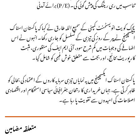
برائے آمدنی (P/E) تناسب میں ری ریٹنگ کی پیش گوئی کی۔
پاک کویت انویسٹمنٹ کمپنی کے سمیع اللہ طارق نے کہا کہ پاکستان اسٹاک
ایکسچینج نے پیر کے روز کی تیزی کے تسلسل کو جاری رکھا۔ انہوں نے اس
اضافے کی وجوہات میں کم شرح سود، آئی ایم ایف کی منظوری، مثبت
کارپوریٹ نتائج، اور بجٹ سے متعلق خوش فہمی کو شامل کیا۔
پاکستان اسٹاک ایکسچینج میں یہ نمایاں تیزی سرمایہ کاروں کے اعتماد کی بحالی کو
ظاہر کرتی ہے، جہاں خریداری کا رجحان جغرافیائی سیاسی استحکام اور اقتصادی
اصلاحات کی امیدوں سے تقویت پا رہا ہے۔
متعلقہ مضامین