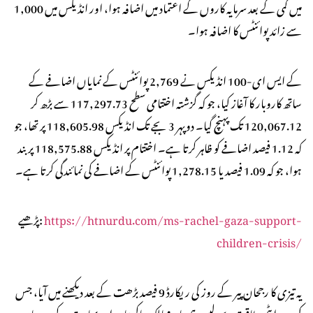
میں کمی کے بعد سرمایہ کاروں کے اعتماد میں اضافہ ہوا، اور انڈیکس میں 1,000
سے زائد پوائنٹس کا اضافہ ہوا۔
کے ایس ای-100 انڈیکس نے 2,769 پوائنٹس کے نمایاں اضافے کے
ساتھ کاروبار کا آغاز کیا، جو کہ گزشتہ اختتامی سطح 117,297.73 سے بڑھ کر
120,067.12 تک پہنچ گیا۔ دوپہر 3 بجے تک انڈیکس 118,605.98 پر تھا، جو
کہ 1.12 فیصد اضافے کو ظاہر کرتا ہے۔ اختتام پر انڈیکس 118,575.88 پر بند
ہوا، جو کہ 1.09 فیصد یا 1,278.15 پوائنٹس کے اضافے کی نمائندگی کرتا ہے۔
https://htnurdu.com/ms-rachel-gaza-support-
پڑھیے:
children-crisis/
یہ تیزی کا رجحان پیر کے روز کی ریکارڈ 9 فیصد بڑھت کے بعد دیکھنے میں آیا، جس
کی وجہ ایٹمی طاقت سے لیس ہمسایہ ممالک پاکستان اور بھارت کے درمیان