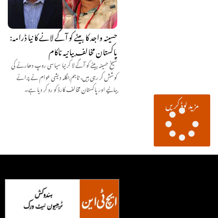
حسینہ واجد کا بیٹے کو آگے لانے کا نیا ڈرامہ:
پاکستان مخالف بیانیہ ناکام
شیخ حسینہ بیٹے کو آگے لا کر نیا سیاسی روپ دھارنے کی
کوشش کر رہی ہیں، تاہم بنگلہ دیشی عوام نے پرانے
بیانیے اور پاکستان مخالف کارڈ کو رد کر دیا ہے۔
مزید لوڈ کریں