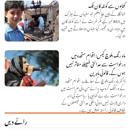
کتابوں سے کوئلہ کان تک
شانگلہ کے ذہین طالبعلم ابو سفیان نے میٹرک
میں 865 نمبر لیے مگر غربت نے اسے کوئلہ کان
میں مزدوری پر مجبور کیا جہاں وہ حادثے میں شہید
ہو گیا۔
ماہ رنگ بلوچ کیس: اقوام متحدہ میں
درخواست سے عدالتی فیصلے متاثر نہیں
ہوں گے، قانونی ماہرین
ڈاکٹر ماہ رنگ بلوچ کے معاملے پر اقوامِ متحدہ
کے ورکنگ گروپ برائے من مانی حراست میں
درخواست سے بے گناہی یا ریاست کی ذمہ
داری ثابت نہیں ہوتی؛ ملکی عدالتی فیصلوں کے
خلاف قانونی راستہ اپیل ہی ہے۔
رائے دیں