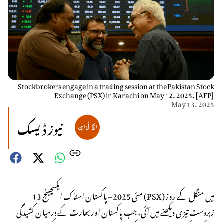
Stockbrokers engage in a trading session at the Pakistan Stock
Exchange (PSX) in Karachi on May 12, 2025. [AFP]
May 13, 2025
نیوز ڈیسک
13 مئی 2025 – پاکستان اسٹاک ایکسچینج (PSX) میں منگل کے روز
زبردست تیزی دیکھنے میں آئی، جب پاکستان اور بھارت کے درمیان کشیدگی