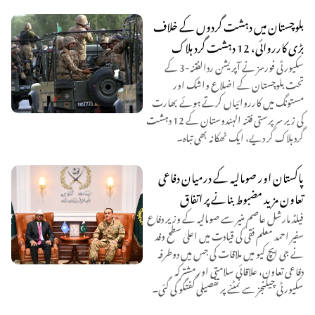
بلوچستان میں دہشت گردوں کے خلاف
بڑی کارروائی، 12 دہشت گرد ہلاک
سکیورٹی فورسز نے آپریشن ردالفتنہ-3 کے
تحت بلوچستان کے اضلاع واشک اور
مستونگ میں کارروائیاں کرتے ہوئے بھارت
کی زیر سرپرستی فتنہ الہندوستان کے 12 دہشت
گرد ہلاک کر دیے، ایک ٹھکانہ بھی تباہ۔
پاکستان اور صومالیہ کے درمیان دفاعی
تعاون مزید مضبوط بنانے پر اتفاق
فیلڈ مارشل عاصم منیر سے صومالیہ کے وزیر دفاع
سفیر احمد معلم فقی کی قیادت میں اعلیٰ سطح وفد
نے جی ایچ کیو میں ملاقات کی جس میں دوطرفہ
دفاعی تعاون، علاقائی سلامتی اور مشترکہ
سکیورٹی چیلنجز سے نمٹنے پر تفصیلی گفتگو کی گئی۔