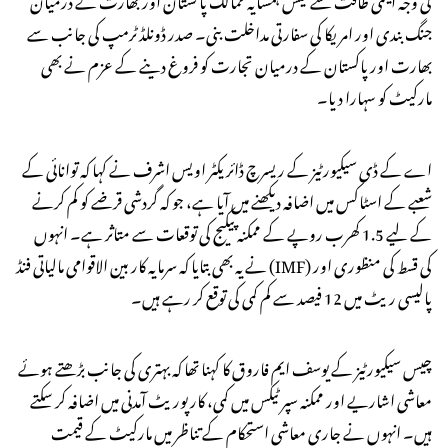
جنگ بندی اور امریکا کی سفارتی مداخلت بنی۔ صدر ڈونلڈ ٹرمپ کی جانب سے
بھارت اور پاکستان کے درمیان تجارت کو فروغ دینے کے عزم نے بھی
مارکیٹ کو سہارا دیا۔
اے کے ڈی سیکیورٹیز کے ریسرچ ڈائریکٹر اویس اشرف نے کہا کہ توانائی کے
شعبے کے اسٹاکس میں اضافہ دیکھنے میں آیا ہے، جو کہ گردشی قرضے کو کم کرنے
کے لیے 1.5 کھرب روپے کے ممکنہ پیکیج کی توقعات سے متاثر ہے۔ انہوں
نے یہ بھی بتایا کہ سرمایہ کار بین الاقوامی مالیاتی فنڈ (IMF) کی قسط کی منظوری اور
پالیسی ریٹ میں 12 فیصد سے کم کمی کی توقع کر رہے ہیں۔
چیس سیکیورٹیز کے یوسف ایم فاروق کا کہنا تھا کہ بہتری کی جانب بڑھتے ہوئے
معاشی اشاریے اور ممکنہ سپر ٹیکس میں کمی، کارپوریٹ آمدنی میں اضافہ کر سکتے
ہیں۔ انہوں نے جاری معاشی استحکام کے تناظر میں مارکیٹ کے قیمت