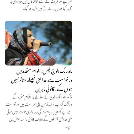
نمبر لیے مگر غربت نے اسے کوئلہ کان میں مزدوری پر
مجبور کیا جہاں وہ حادثے میں شہید ہو گیا۔
ماہ رنگ بلوچ کیس: اقوام متحدہ میں
درخواست سے عدالتی فیصلے متاثر نہیں
ہوں گے، قانونی ماہرین
ڈاکٹر ماہ رنگ بلوچ کے معاملے پر اقوامِ متحدہ کے
ورکنگ گروپ برائے من مانی حراست میں درخواست
سے بے گناہی یا ریاست کی ذمہ داری ثابت نہیں ہوتی؛
ملکی عدالتی فیصلوں کے خلاف قانونی راستہ اپیل ہی
ہے۔