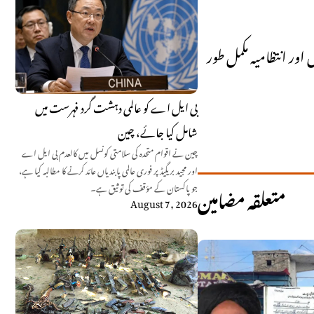
ور انتظامیہ مکمل طور
بی ایل اے کو عالمی دہشت گرد فہرست میں
شامل کیا جائے، چین
چین نے اقوام متحدہ کی سلامتی کونسل میں کالعدم بی ایل اے
اور مجید بریگیڈ پر فوری عالمی پابندیاں عائد کرنے کا مطالبہ کیا ہے،
جو پاکستان کے مؤقف کی توثیق ہے۔
متعلقہ مضامین
August 7, 2026