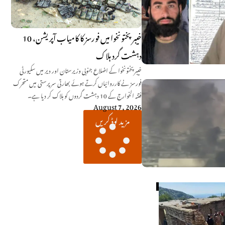
خیبرپختونخوا میں فورسز کا کامیاب آپریشن، 10
دہشت گرد ہلاک
خیبرپختونخوا کے اضلاع جنوبی وزیرستان اور دیر میں سکیورٹی
فورسز نے کارروائیاں کرتے ہوئے بھارتی سرپرستی میں متحرک
فتنہ الخوارج کے 10 دہشت گردوں کو ہلاک کر دیا ہے۔
August 7, 2026
مزید لوڈ کریں