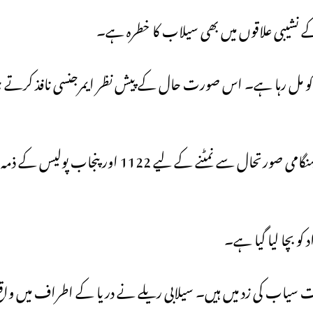
ے نشیبی علاقوں میں بھی سیلاب کا خطرہ ہے۔
نے کو مل رہا ہے۔ اس صورت حال کے پیش نظر ایمرجنسی نافذ کرتے 
انتظآمیہ نے ہدایت جاری کرتے ہوئے کہا کہ کسی بھی مشکل و ہنگامی صورتحال 
کو بچا لیا گیا ہے۔
سیاب کی زد میں ہیں۔ سیلابی ریلے نے دریا کے اطراف میں واقع 