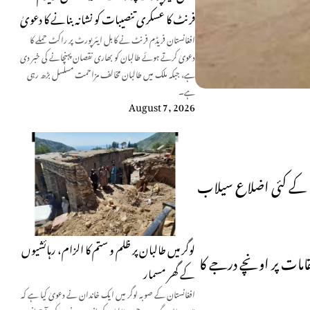
فرنٹ کا عسکری تنصیبات کو نشانہ بنانے کا دعویٰ
افغانستان فریڈم فرنٹ نے کابل ایئرپورٹ پر راکٹ حملے کا
دعویٰ کرتے ہوئے طالبان کو بھاری نقصان پہنچانے کی خبر دی
ہے، جبکہ ملک میں طالبان مخالف مزاحمت مسلسل بڑھ رہی
ہے۔
August 7, 2026
اعث پنجاب کے کئی اضلاع سیلاب
لوگر میں طالبان پر ظلم و ستم کا الزام، رہائشیوں
امات پر اونچے درجے کا
کے گھر مسمار
افغانستان کے صوبہ لوگر میں ایک خاندان نے دعویٰ کیا ہے کہ