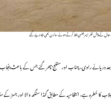
 حال کے پیش نظر ایمرجنسی نافذ کرتے ہوئے سائرن بھی بجا دیے گئے
بھارت سے 2 لاکھ کیوسک پانی کے بعد دریائے راوی، چناب اور ستلج بپھر گئے جس کے ب
ب کا خطرہ ہے، انتظامیہ کے مطابق گنڈا سنگھ والا اور جسڑ کے مق