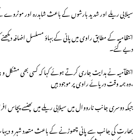
سیلابی ریلے اور شدید بارشوں کے باعث شاہدرہ اور موٹروے ک
انتظامیہ کے مطابق راوی میں پانی کے بہاؤ مسلسل اضافہ دیکھ
دیے گئے۔
وہ ہمہ وقت دریائے راوی پر موجود ہیں،
جبکہ دوسری جانب نارووال میں سیلابی ریلے میں پھنسے پچاس افراد 
بھارت کی جانب سے پانی چھوڑنے کے باعث متعدد شہر و دیہات 