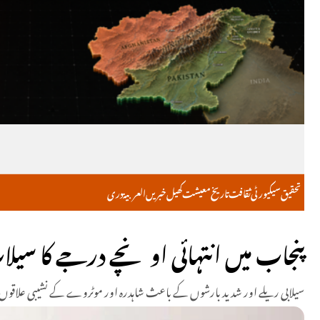
تحقیق
سیکیورٹی
ثقافت
تاریخ
معیشت
کھیل
خبریں
العربية
دری
پنجاب میں انتہائی اونچے درجے کا سیل
سیلابی ریلے اور شدید بارشوں کے باعث شاہدرہ اور موٹروے کے نشیبی علاقوں 