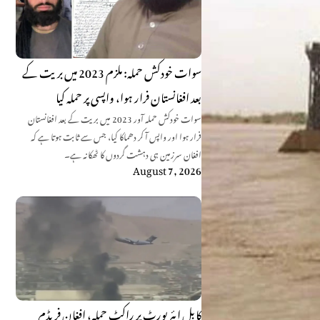
سوات خودکش حملہ: ملزم 2023 میں بریت کے
بعد افغانستان فرار ہوا، واپسی پر حملہ کیا
سوات خودکش حملہ آور 2023 میں بریت کے بعد افغانستان
فرار ہوا اور واپس آ کر دھماکا کیا، جس سے ثابت ہوتا ہے کہ
افغان سرزمین ہی دہشت گردوں کا ٹھکانہ ہے۔
August 7, 2026
کابل ایئرپورٹ پر راکٹ حملہ، افغان فریڈم