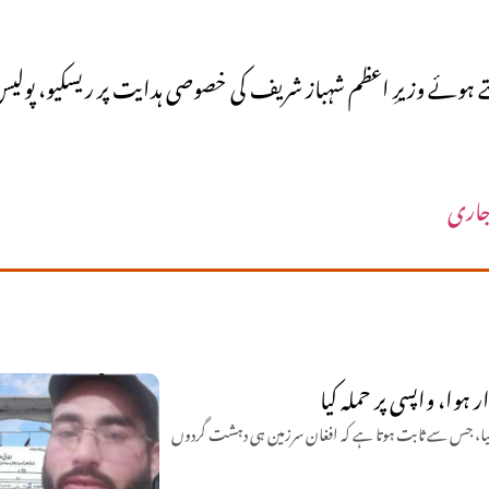
وئے وزیرِ اعظم شہباز شریف کی خصوصی ہدایت پر ریسکیو، پولیس ا
جاری
پس آ کر دھماکا کیا، جس سے ثابت ہوتا ہے کہ افغان سرزمین ہی دہشت گردوں