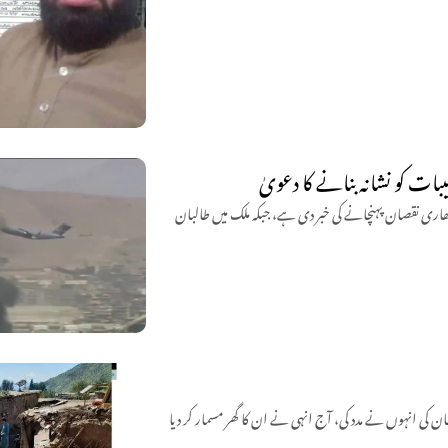
ات کو نشانہ بنانے کا دعویٰ
اری نقصان پہنچانے کی خبر دی ہے، جبکہ ملک میں طالبان
 کی انہوں نے مدد کی، آج انہی نے ان کا گھر مسمار کر دیا