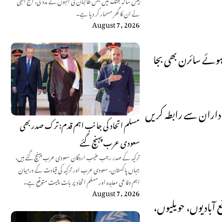
بیس سالہ جنگ میں جس طالبان کی انہوں نے مدد کی، آج انہی
نے ان کا گھر مسمار کر دیا ہے۔
August 7, 2026
ہوئے سائرن بھی بجا
سے نمٹنے کے لیے 1122 اور پنجاب پولیس کے ذمہ داران سے رابطہ کریں
مسلم اتحاد کی جانب اہم قدم: ترک صدر بھی
سعودی عرب پہنچ گئے
ترکیہ کے صدر رجب طیب اردگان سعودی عرب پہنچ گئے ہیں،
جہاں پاکستان، سعودی عرب اور ترکیہ کی قیادت کے درمیان
اہم دفاعی معاہدہ اور مسلم اتحاد پر بات چیت متوقع ہے۔
August 7, 2026
آبادیوں، حویلیوں،