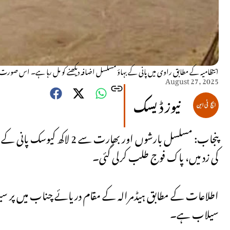
انتظامیہ کے مطابق راوی میں پانی کے بہاؤ مسلسل اضافہ دیکھنے کو مل رہا ہے۔ اس صورت
August 27, 2025
نیوز ڈیسک
پنجاب: مسلسل بارشوں اور 
کی زد میں، پاک فوج طلب کرلی گئی۔
اطلاعات کے مطابق ہیڈمرالہ کے مقام دریائے چناب میں پر سیلا
سیلاب ہے۔