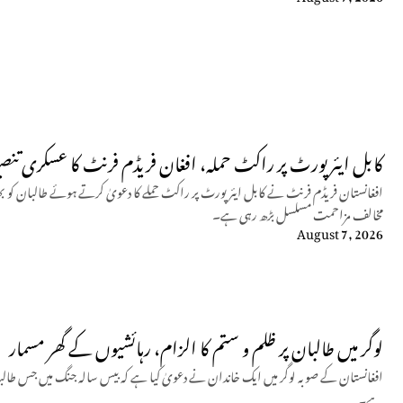
کابل ایئرپورٹ پر راکٹ حملہ، افغان فریڈم فرنٹ کا عسکری تنصیب
افغانستان فریڈم فرنٹ نے کابل ایئرپورٹ پر راکٹ حملے کا دعویٰ کرتے ہوئے طالبان کو بھ
مخالف مزاحمت مسلسل بڑھ رہی ہے۔
August 7, 2026
لوگر میں طالبان پر ظلم و ستم کا الزام، رہائشیوں کے گھر مسمار
افغانستان کے صوبہ لوگر میں ایک خاندان نے دعویٰ کیا ہے کہ بیس سالہ جنگ میں جس طالبان
ہے۔