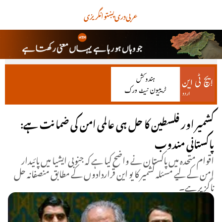
عربی
دری
پښتو
انگریزی
کشمیر اور فلسطین کا حل ہی عالمی امن کی ضمانت ہے:
پاکستانی مندوب
اقوام متحدہ میں پاکستان نے واضح کیا ہے کہ جنوبی ایشیا میں پائیدار
امن کے لیے مسئلہ کشمیر کا یو این قراردادوں کے مطابق منصفانہ حل
ناگزیر ہے۔