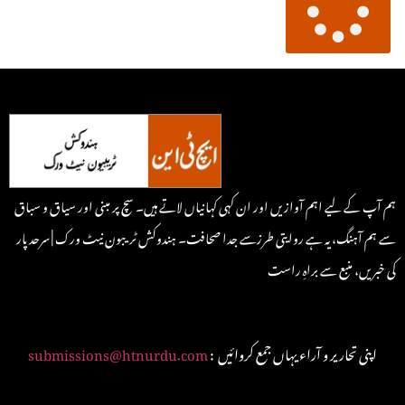
ہم آپ کے لیے اہم آوازیں اور ان کہی کہانیاں لاتے ہیں۔ سچ پر مبنی اور سیاق و سباق
سے ہم آہنگ، یہ ہے روایتی طرزسے جدا صحافت۔ ہندوکش ٹریبون نیٹ ورک | سرحد پار
کی خبریں، منبع سے براہِ راست
: اپنی تحاریر و آراء یہاں جمع کروائیں
submissions@htnurdu.com