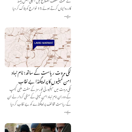
کے تحت مختلف اضلاع میں انٹیلی جنس بیسڈ
کارروائیاں کرتے ہوئے 15 خوارج کو ہلاک کر دیا
ہے۔
لکی مروت ریاست کے ساتھ: نام نہاد
امن کمیٹیوں کا پراپیگنڈا بے نقاب
لکی مروت میں سیکیورٹی فورسز کے مفت طبی کیمپ
کے دوران نام نہاد امن کمیٹی کے منفی کردار نے ان
کے ریاست مخالف پراپیگنڈے کو بے نقاب کر دیا
ہے۔