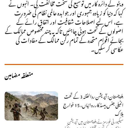
ویٹو کے دائرہ کار میں توسیع کی سخت مخالفت کی۔ انہوں نے
کہا کہ دنیا کو زیادہ جمہوری اور جوابدہ عالمی نظام کی ضرورت
ہے، اس لیے اصلاحات شفافیت اور اتفاقِ رائے کے
اصولوں کے تحت ہونی چاہئیں تاکہ یہ چند مخصوص ممالک کے
بجائے اقوام متحدہ کے تمام رکن ممالک کے مفادات کی
عکاسی کر سکیں۔
متعلقہ مضامین
بلوچستان: آپریشن ردالفتنہ 3 کے تحت
انٹیلی جنس بیسڈ کارروائیاں، 15 خوارج
ہلاک
سیکیورٹی فورسز نے بلوچستان میں آپریشن
ردالفتنہ 3 کے تحت مختلف اضلاع میں انٹیلی