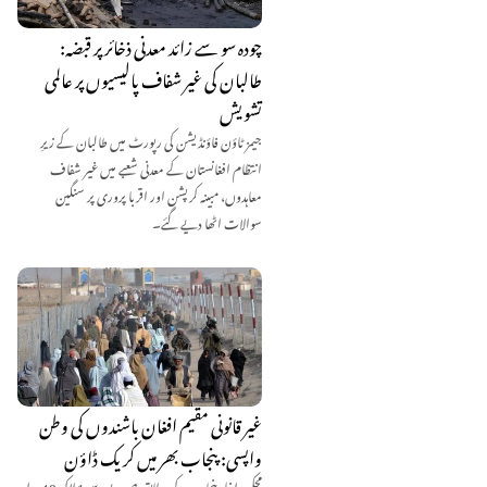
چودہ سو سے زائد معدنی ذخائر پر قبضہ:
طالبان کی غیر شفاف پالیسیوں پر عالمی
تشویش
جیمز ٹاؤن فاؤنڈیشن کی رپورٹ میں طالبان کے زیرِ
انتظام افغانستان کے معدنی شعبے میں غیر شفاف
معاہدوں، مبینہ کرپشن اور اقربا پروری پر سنگین
سوالات اٹھا دیے گئے۔
غیر قانونی مقیم افغان باشندوں کی وطن
واپسی: پنجاب بھر میں کریک ڈاؤن
محکمۂ داخلہ پنجاب کے مطابق صوبے سے 1 لاکھ 40 ہزار