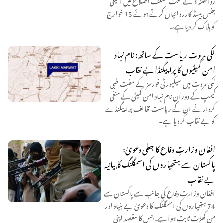
جنس بیسڈ کارروائیاں کرتے ہوئے 15 خوارج
کو ہلاک کر دیا ہے۔
لکی مروت ریاست کے ساتھ: نام نہاد
امن کمیٹیوں کا پراپیگنڈا بے نقاب
لکی مروت میں سیکیورٹی فورسز کے مفت طبی
کیمپ کے دوران نام نہاد امن کمیٹی کے منفی
کردار نے ان کے ریاست مخالف پراپیگنڈے
کو بے نقاب کر دیا ہے۔
افغان وزارتِ دفاع کا جعلی دعویٰ:
پاکستان سے ہتھیاروں کی اسمگلنگ کا بیانیہ
بے نقاب
افغان وزارتِ دفاع کی جانب سے پاکستان سے
74 ہتھیاروں کی اسمگلنگ کا دعویٰ بے بنیاد اور
من گھڑت ثابت ہوا ہے، جس کا مقصد اپنی