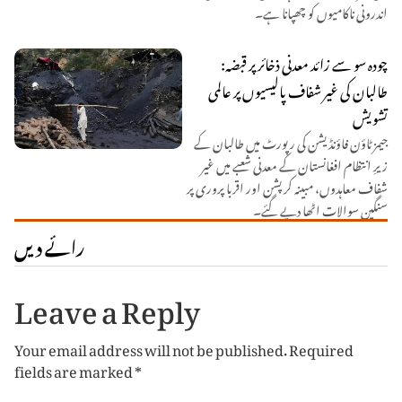
اندرونی ناکامیوں کو چھپانا ہے۔
چودہ سو سے زائد معدنی ذخائر پر قبضہ:
طالبان کی غیر شفاف پالیسیوں پر عالمی
تشویش
جیمز ٹاؤن فاؤنڈیشن کی رپورٹ میں طالبان کے
زیرِ انتظام افغانستان کے معدنی شعبے میں غیر
شفاف معاہدوں، مبینہ کرپشن اور اقربا پروری پر
سنگین سوالات اٹھا دیے گئے۔
رائے دیں
Leave a Reply
Your email address will not be published.
Required
fields are marked
*