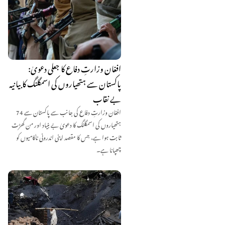
افغان وزارتِ دفاع کا جعلی دعویٰ:
پاکستان سے ہتھیاروں کی اسمگلنگ کا بیانیہ
بے نقاب
افغان وزارتِ دفاع کی جانب سے پاکستان سے 74
ہتھیاروں کی اسمگلنگ کا دعویٰ بے بنیاد اور من گھڑت
ثابت ہوا ہے، جس کا مقصد اپنی اندرونی ناکامیوں کو
چھپانا ہے۔