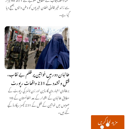
سے زائد غیر قانونی افغان شہریوں کو وطن واپس بھیج دیا
گیا ہے۔
طالبان دور میں خواتین پر ظلم بے نقاب،
قتل و تشدد کے 231 واقعات رپورٹ
برطانوی اخبار دی گارڈین اور زن ٹائمز کی رپورٹ کے
مطابق طالبان کے اقتدار کے بعد افغانستان کے 10
صوبوں میں خواتین کے قتل کے 231 کیسز ریکارڈ کیے
گئے ہیں۔
مزید لوڈ کریں