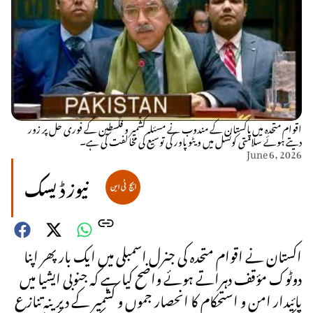
اقوام متحدہ میں پاکستان کے مندوب نے مسئلہ کشمیر و فلسطین کے فوری حل پر زور
دیتے ہوئے سلامتی کونسل میں ویٹو پاور کی توسیع کی مخالفت کی ہے۔
June 6, 2026
نیوز ڈیسک
اکستان نے اقوام متحدہ کی جنرل اسمبلی میں ایک بار پھر اپنا
دوٹوک مؤقف دہراتے ہوئے واضح کیا ہے کہ جنوبی ایشیا میں
پائیدار امن و استحکام کا انحصار جموں و کشمیر کے دیرینہ تنازع