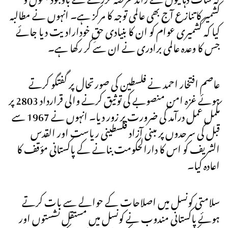
کشمیر کا تنازع آج بھی عالمی توجہ کا مرکز ہے۔ انہوں نے مطالبہ
کیا کہ کشمیری عوام کو ان کا بنیادی حقِ خودارادیت دیا جائے
جس کا وعدہ عالمی برادری نے ان سے کر رکھا ہے۔
عاصم افتخار احمد نے فلسطین کی صورتحال پر گفتگو کرتے
ہوئے غزہ امن منصوبے کی توثیق کرنے والی قرارداد 2803 پر
مکمل عمل درآمد کی ضرورت پر زور دیا۔ انہوں نے 1967 سے
قبل کی سرحدوں پر مبنی آزاد فلسطینی ریاست اور القدس
الشریف کو اس کا دارالحکومت بنانے کے پاکستانی مؤقف کا
اعادہ کیا۔
سلامتی کونسل میں اصلاحات کے حوالے سے بات کرتے
ہوئے پاکستانی مندوب نے کونسل میں مستقل نشستوں اور