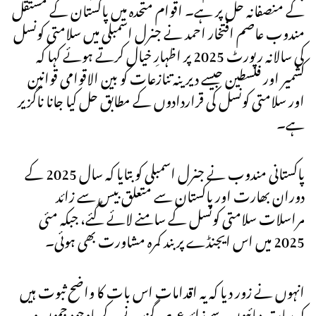
کے منصفانہ حل پر ہے۔ اقوام متحدہ میں پاکستان کے مستقل
مندوب عاصم افتخار احمد نے جنرل اسمبلی میں سلامتی کونسل
کی سالانہ رپورٹ 2025 پر اظہارِ خیال کرتے ہوئے کہا کہ
کشمیر اور فلسطین جیسے دیرینہ تنازعات کو بین الاقوامی قوانین
اور سلامتی کونسل کی قراردادوں کے مطابق حل کیا جانا ناگزیر
ہے۔
پاکستانی مندوب نے جنرل اسمبلی کو بتایا کہ سال 2025 کے
دوران بھارت اور پاکستان سے متعلق بیس سے زائد
مراسلات سلامتی کونسل کے سامنے لائے گئے، جبکہ مئی
2025 میں اس ایجنڈے پر بند کمرہ مشاورت بھی ہوئی۔
انہوں نے زور دیا کہ یہ اقدامات اس بات کا واضح ثبوت ہیں
کہ سات دہائیوں سے زائد عرصہ گزرنے کے باوجود جموں و