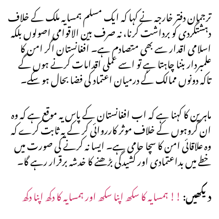
ترجمان دفتر خارجہ نے کہا کہ ایک مسلم ہمسایہ ملک کے خلاف
دہشتگردی کو برداشت کرنا، نہ صرف بین الاقوامی اصولوں بلکہ
اسلامی اقدار سے بھی متصادم ہے۔ افغانستان اگر امن کا
علمبردار بننا چاہتا ہے تو اسے عملی اقدامات کرنے ہوں گے
تاکہ دونوں ممالک کے درمیان اعتماد کی فضا بحال ہو سکے۔
ماہرین کا کہنا ہے کہ اب افغانستان کے پاس یہ موقع ہے کہ وہ
ان گروہوں کے خلاف موثر کارروائی کر کے یہ ثابت کرے کہ
وہ علاقائی امن کا سچا حامی ہے۔ ایسا نہ کرنے کی صورت میں
خطے میں بداعتمادی اور کشیدگی بڑھنے کا خدشہ برقرار رہے گا۔
دیکھیں:
!! ہمسایہ کا سکھ اپنا سکھ اور ہمسایہ کا دکھ اپنا دکھ