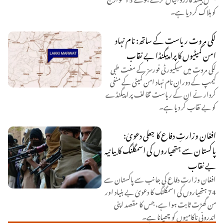
کو ہلاک کر دیا ہے۔
لکی مروت ریاست کے ساتھ: نام نہاد
امن کمیٹیوں کا پراپیگنڈا بے نقاب
لکی مروت میں سیکیورٹی فورسز کے مفت طبی
کیمپ کے دوران نام نہاد امن کمیٹی کے منفی
کردار نے ان کے ریاست مخالف پراپیگنڈے
کو بے نقاب کر دیا ہے۔
افغان وزارتِ دفاع کا جعلی دعویٰ:
پاکستان سے ہتھیاروں کی اسمگلنگ کا بیانیہ
بے نقاب
افغان وزارتِ دفاع کی جانب سے پاکستان سے
74 ہتھیاروں کی اسمگلنگ کا دعویٰ بے بنیاد اور
من گھڑت ثابت ہوا ہے، جس کا مقصد اپنی
اندرونی ناکامیوں کو چھپانا ہے۔