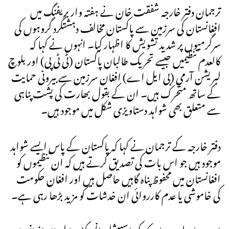
ترجمان دفتر خارجہ شفقت خان نے ہفتہ وار بریفنگ میں
افغانستان کی سرزمین سے پاکستان مخالف دہشتگرد گروہوں کی
سرگرمیوں پر شدید تشویش کا اظہار کیا۔ انہوں نے کہا کہ
کالعدم تنظیمیں جیسے تحریک طالبان پاکستان (ٹی ٹی پی) اور بلوچ
لبریشن آرمی (بی ایل اے) افغان سرزمین سے بیرونی حمایت
کے ساتھ متحرک ہیں۔ ان کے بقول بھارت کی پشت پناہی
سے متعلق بھی شواہد دستاویزی شکل میں موجود ہیں۔
دفتر خارجہ کے ترجمان نے کہا کہ پاکستان کے پاس ایسے شواہد
موجود ہیں جو اس بات کی تصدیق کرتے ہیں کہ ان تنظیموں کو
افغانستان میں محفوظ پناہ گاہیں حاصل ہیں اور افغان حکومت
کی خاموشی یا عدم کارروائی ان خدشات کو مزید بڑھا رہی ہے۔