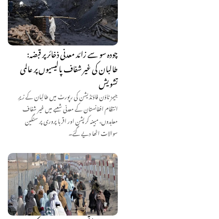
چودہ سو سے زائد معدنی ذخائر پر قبضہ:
طالبان کی غیر شفاف پالیسیوں پر عالمی
تشویش
جیمز ٹاؤن فاؤنڈیشن کی رپورٹ میں طالبان کے زیرِ
انتظام افغانستان کے معدنی شعبے میں غیر شفاف
معاہدوں، مبینہ کرپشن اور اقربا پروری پر سنگین
سوالات اٹھا دیے گئے۔