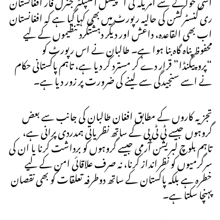
اسی حوالے سے امریکہ کی اسپیشل انسپکٹر جنرل فار افغانستان
ری کنسٹرکشن کی حالیہ رپورٹ میں بھی کہا گیا ہے کہ افغانستان
اب بھی القاعدہ، داعش اور دیگر دہشتگرد تنظیموں کے لیے
محفوظ پناہ گاہ بنا ہوا ہے۔ طالبان نے اس رپورٹ کو
“پروپیگنڈا” قرار دے کر مسترد کر دیا ہے، تاہم پاکستانی حکام
نے اسے سنجیدگی سے لینے کی ضرورت پر زور دیا ہے۔
تجزیہ کاروں کے مطابق افغان طالبان کی جانب سے بعض
گروہوں جیسے ٹی ٹی پی کے ساتھ نظریاتی ہمدردی پرانی ہے،
تاہم بلوچ لبریشن آرمی جیسے گروہوں کو برداشت کرنا یا ان کی
سرگرمیوں کو نظرانداز کرنا، نہ صرف علاقائی امن کے لیے
خطرہ ہے بلکہ پاکستان کے ساتھ دوطرفہ تعلقات کو بھی نقصان
پہنچا سکتا ہے۔