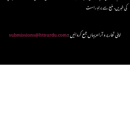
کی خبریں، منبع سے براہِ راست
: اپنی تحاریر و آراء یہاں جمع کروائیں
submissions@htnurdu.com