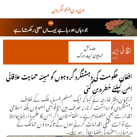
عربی
دری
پښتو
انگریزی
افغان حکومت کی دہشتگرد گروہوں کو مبینہ حمایت علاقائی
امن کیلئے خطرہ بن گئی
ترجمان دفتر خارجہ نے کہا کہ ایک مسلم ہمسایہ ملک کے خلاف
دہشتگردی کو برداشت کرنا، نہ صرف بین الاقوامی اصولوں بلکہ اسلامی
اقدار سے بھی متصادم ہے۔ افغانستان اگر امن کا علمبردار بننا چاہتا
ہے تو اسے عملی اقدامات کرنے ہوں گے تاکہ دونوں ممالک کے
درمیان اعتماد کی فضا بحال ہو سکے۔