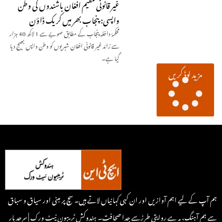
غیر قانونی مقیم افغان باشندوں کی وطن
واپسی: پنجاب بھر میں کریک ڈاؤن
محکمۂ داخلہ پنجاب کے مطابق صوبے سے 1 لاکھ 40 ہزار
سے زائد غیر قانونی افغان شہریوں کو وطن واپس بھیج دیا
گیا ہے۔
مزید لوڈ کریں
ہم آپ کے لیے اہم آوازیں اور ان کہی کہانیاں لاتے ہیں۔ سچ پر مبنی اور سیاق و سباق
سے ہم آہنگ، یہ ہے روایتی طرزسے جدا صحافت۔ ہندوکش ٹریبون نیٹ ورک | سرحد پار