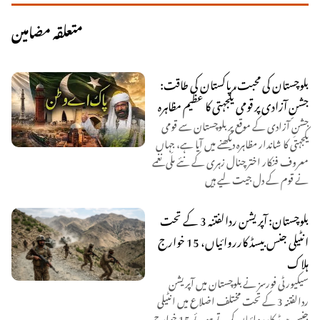
متعلقہ مضامین
بلوچستان کی محبت، پاکستان کی طاقت:
جشنِ آزادی پر قومی یکجہتی کا عظیم مظاہرہ
جشنِ آزادی کے موقع پر بلوچستان سے قومی
یکجہتی کا شاندار مظاہرہ دیکھنے میں آیا ہے، جہاں
معروف فنکار اختر چنال زہری کے نئے ملّی نغمے
نے قوم کے دل جیت لیے ہیں
بلوچستان: آپریشن ردالفتنہ 3 کے تحت
انٹیلی جنس بیسڈ کارروائیاں، 15 خوارج
ہلاک
سیکیورٹی فورسز نے بلوچستان میں آپریشن
ردالفتنہ 3 کے تحت مختلف اضلاع میں انٹیلی
جنس بیسڈ کارروائیاں کرتے ہوئے 15 خوارج