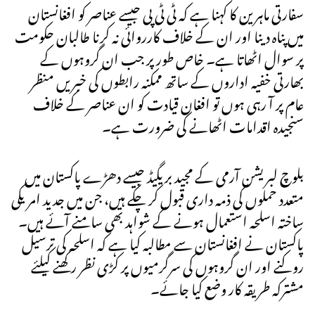
سفارتی ماہرین کا کہنا ہے کہ ٹی ٹی پی جیسے عناصر کو افغانستان
میں پناہ دینا اور ان کے خلاف کارروائی نہ کرنا طالبان حکومت
پر سوال اٹھاتا ہے۔ خاص طور پر جب ان گروہوں کے
بھارتی خفیہ اداروں کے ساتھ ممکنہ رابطوں کی خبریں منظر
عام پر آ رہی ہوں تو افغان قیادت کو ان عناصر کے خلاف
سنجیدہ اقدامات اٹھانے کی ضرورت ہے۔
بلوچ لبریشن آرمی کے مجید بریگیڈ جیسے دھڑے پاکستان میں
متعدد حملوں کی ذمہ داری قبول کر چکے ہیں، جن میں جدید امریکی
ساختہ اسلحہ استعمال ہونے کے شواہد بھی سامنے آئے ہیں۔
پاکستان نے افغانستان سے مطالبہ کیا ہے کہ اسلحہ کی ترسیل
روکنے اور ان گروہوں کی سرگرمیوں پر کڑی نظر رکھنے کیلئے
مشترکہ طریقہ کار وضع کیا جائے۔