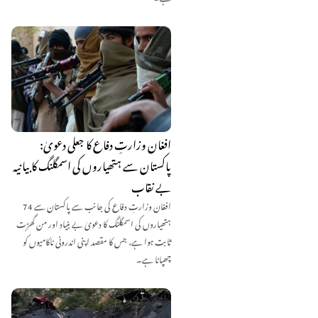
افغان وزارتِ دفاع کا جعلی دعویٰ:
پاکستان سے ہتھیاروں کی اسمگلنگ کا بیانیہ
بے نقاب
افغان وزارتِ دفاع کی جانب سے پاکستان سے 74
ہتھیاروں کی اسمگلنگ کا دعویٰ بے بنیاد اور من گھڑت
ثابت ہوا ہے، جس کا مقصد اپنی اندرونی ناکامیوں کو
چھپانا ہے۔