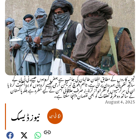
تجزیہ کاروں کے مطابق افغان طالبان کی جانب سے بعض گروہوں جیسے ٹی ٹی پی کے
ساتھ نظریاتی ہمدردی پرانی ہے، تاہم بلوچ لبریشن آرمی جیسے گروہوں کو برداشت کرنا یا
ان کی سرگرمیوں کو نظرانداز کرنا، نہ صرف علاقائی امن کے لیے خطرہ ہے بلکہ پاکستان
کے ساتھ دوطرفہ تعلقات کو بھی نقصان پہنچا سکتا ہے۔
August 4, 2025
نیوز ڈیسک