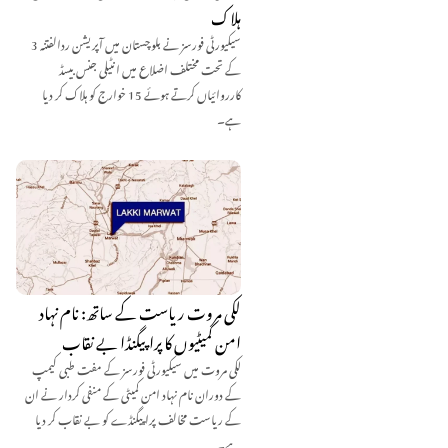
ہلاک
سیکیورٹی فورسز نے بلوچستان میں آپریشن ردالفتنہ 3
کے تحت مختلف اضلاع میں انٹیلی جنس بیسڈ
کارروائیاں کرتے ہوئے 15 خوارج کو ہلاک کر دیا
ہے۔
لکی مروت ریاست کے ساتھ: نام نہاد
امن کمیٹیوں کا پراپیگنڈا بے نقاب
لکی مروت میں سیکیورٹی فورسز کے مفت طبی کیمپ
کے دوران نام نہاد امن کمیٹی کے منفی کردار نے ان
کے ریاست مخالف پراپیگنڈے کو بے نقاب کر دیا
ہے۔