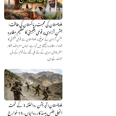
بلوچستان کی محبت، پاکستان کی طاقت:
جشنِ آزادی پر قومی یکجہتی کا عظیم مظاہرہ
جشنِ آزادی کے موقع پر بلوچستان سے قومی یکجہتی کا
شاندار مظاہرہ دیکھنے میں آیا ہے، جہاں معروف فنکار
اختر چنال زہری کے نئے ملّی نغمے نے قوم کے دل
جیت لیے ہیں
بلوچستان: آپریشن ردالفتنہ 3 کے تحت
انٹیلی جنس بیسڈ کارروائیاں، 15 خوارج