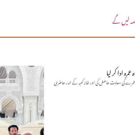
حصہ لیں گے
مرہ ادا کر لیا
یں عمرے کی سعادت حاصل کی اور خانہ کعبہ کے اندر حاضری