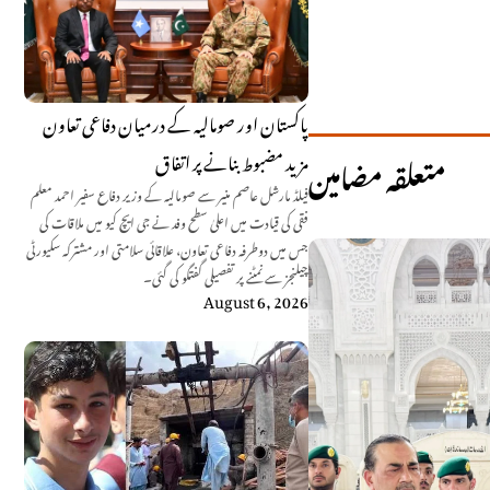
پاکستان اور صومالیہ کے درمیان دفاعی تعاون
مزید مضبوط بنانے پر اتفاق
متعلقہ مضامین
فیلڈ مارشل عاصم منیر سے صومالیہ کے وزیر دفاع سفیر احمد معلم
فقی کی قیادت میں اعلیٰ سطح وفد نے جی ایچ کیو میں ملاقات کی
جس میں دوطرفہ دفاعی تعاون، علاقائی سلامتی اور مشترکہ سکیورٹی
چیلنجز سے نمٹنے پر تفصیلی گفتگو کی گئی۔
August 6, 2026