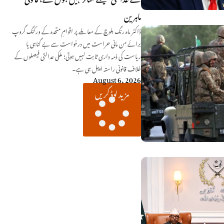
ماہرین
ڈاکٹر ماہ رنگ بلوچ کے معاملے پر اقوامِ متحدہ کے ورکنگ گروپ
برائے من مانی حراست میں درخواست سے بے گناہی یا
ریاست کی ذمہ داری ثابت نہیں ہوتی؛ ملکی عدالتی فیصلوں کے
خلاف قانونی راستہ اپیل ہی ہے۔
August 6, 2026
مزید لوڈ کریں