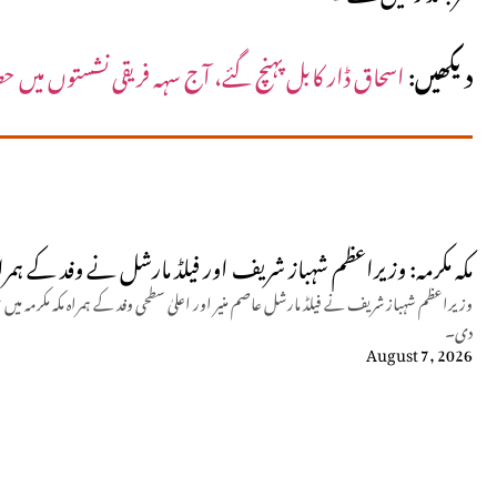
دیکھیں:
اسحاق ڈار کابل پہنچ گئے، آج سہہ فریقی نشستوں میں 
مکہ مکرمہ: وزیراعظم شہباز شریف اور فیلڈ مارشل نے وفد کے ہمراہ ع
وزیراعظم شہباز شریف نے فیلڈ مارشل عاصم منیر اور اعلیٰ سطحی وفد کے ہمراہ مکہ مکرمہ م
دی۔
August 7, 2026