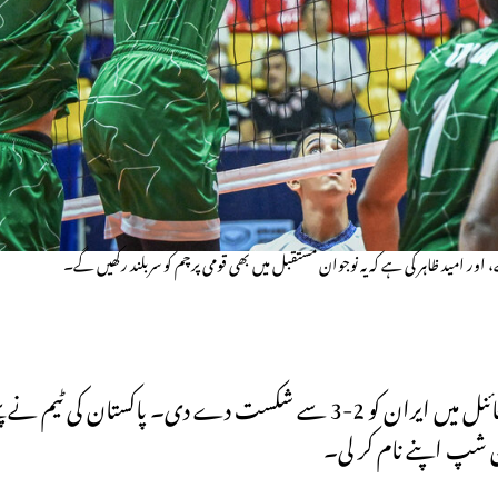
، اور امید ظاہر کی ہے کہ یہ نوجوان مستقبل میں بھی قومی پرچم کو سربلند رکھیں گے۔
پاکستان نے ایشین انڈر-16 والی بال چیمپئن شپ 2025 کے فائنل میں ایران کو 2-3 سے شکست د
ئن شپ اپنے نام کر لی۔