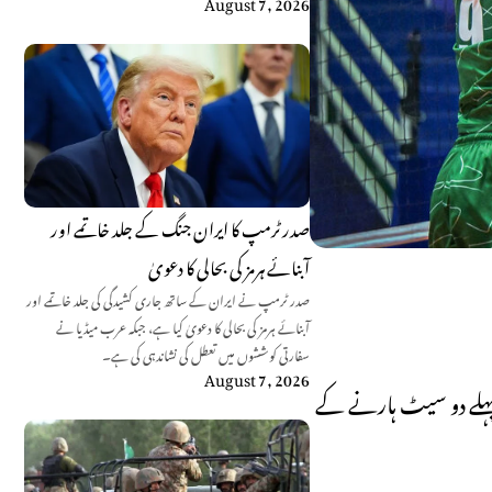
August 7, 2026
صدر ٹرمپ کا ایران جنگ کے جلد خاتمے اور
آبنائے ہرمز کی بحالی کا دعویٰ
صدر ٹرمپ نے ایران کے ساتھ جاری کشیدگی کی جلد خاتمے اور
آبنائے ہرمز کی بحالی کا دعویٰ کیا ہے، جبکہ عرب میڈیا نے
سفارتی کوششوں میں تعطل کی نشاندہی کی ہے۔
August 7, 2026
ے دی۔ پاکستان کی ٹیم نے پہلے دو سیٹ ہارنے کے