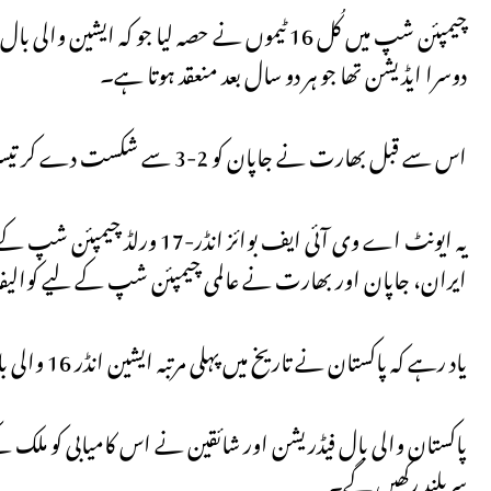
چیمپئن شپ میں کُل 16 ٹیموں نے حصہ لیا جو کہ 
دوسرا ایڈیشن تھا جو ہر دو سال بعد منعقد ہوتا ہے۔
اس سے قبل بھارت نے جاپان کو 2-3 سے شکست دے کر تیسری پوزیشن حاصل کی اور کانسی کا تمغہ جیتا۔
یہ ایونٹ اے وی آئی ایف بوائ
ایران، جاپان اور بھارت نے عالمی چیمپئن شپ کے لیے کوالیفائ
یاد رہے کہ پاکستان نے تاریخ میں پہلی مرتبہ ایشین انڈر 16 والی بال چیمپئن شپ جیتی ہے۔
پاکستان والی بال فیڈریشن اور شائقین نے اس کامیابی کو ملک کے لی
سربلند رکھیں گے۔