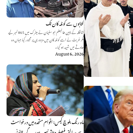
کتابوں سے کوئلہ کان تک
شانگلہ کے ذہین طالبعلم ابو سفیان نے میٹرک میں 865 نمبر لیے
مگر غربت نے اسے کوئلہ کان میں مزدوری پر مجبور کیا جہاں وہ
حادثے میں شہید ہو گیا۔
August 6, 2026
ماہ رنگ بلوچ کیس: اقوام متحدہ میں درخواست
سے عدالتی فیصلے متاثر نہیں ہوں گے، قانونی