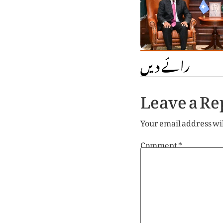
رائے دیں
Leave a Re
Your email address wil
Comment
*