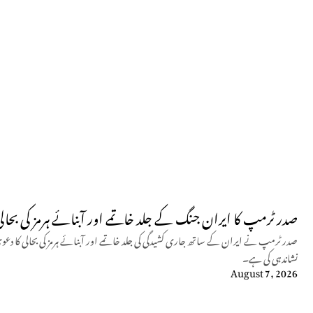
صدر ٹرمپ کا ایران جنگ کے جلد خاتمے اور آبنائے ہرمز کی بحالی
صدر ٹرمپ نے ایران کے ساتھ جاری کشیدگی کی جلد خاتمے اور آبنائے ہرمز کی بحالی کا دعو
نشاندہی کی ہے۔
August 7, 2026