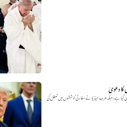
 کا دعویٰ
یٰ کیا ہے، جبکہ عرب میڈیا نے سفارتی کوششوں میں تعطل کی