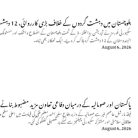
بلوچستان میں دہشت گردوں کے خلاف بڑی کارروائی، 12 دہشت گرد ہلاک
سکیورٹی فورسز نے آپریشن ردالفتنہ-3 کے تحت بلوچستان کے اضلاع و
الہندوستان کے 12 دہشت گرد ہلاک کر دیے، ایک ٹھکانہ بھی تباہ۔
August 6, 2026
پاکستان اور صومالیہ کے درمیان دفاعی تعاون مزید مضبوط بنانے پ
فیلڈ مارشل عاصم منیر سے صومالیہ کے وزیر دفاع سفیر احمد معلم فقی کی قیادت میں اعلیٰ سطح 
علاقائی سلامتی اور مشترکہ سکیورٹی چیلنجز سے نمٹنے پر تفصیلی گفتگو کی گئی۔
August 6, 2026