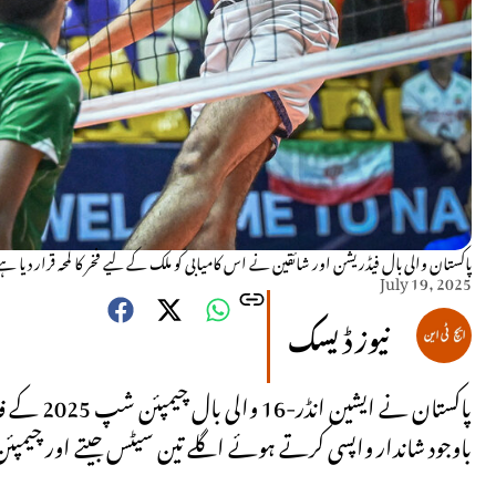
پاکستان والی بال فیڈریشن اور شائقین نے اس کامیابی کو ملک کے لیے فخر کا لمحہ قرار دیا ہے
July 19, 2025
نیوز ڈیسک
باوجود شاندار واپسی کرتے ہوئے اگلے تین سیٹس جیتے اور چیمپ