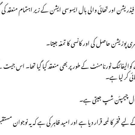
ایشین والی بال فیڈریشن اور تھائی والی بال ایسوسی ایشن کے زیر اہتمام منعقد 
ز انڈر-17 ورلڈ چیمپئن شپ کے کوالیفائنگ ٹورنامنٹ کے طور پر بھی منعقد کیا گیا تھا۔ ا
ی کر لیا ہے۔
ے فخر کا لمحہ قرار دیا ہے اور امید ظاہر کی ہے کہ یہ نوجوان مستقب