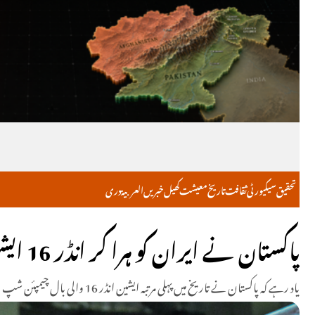
تحقیق
سیکیورٹی
ثقافت
تاریخ
معیشت
کھیل
خبریں
العربية
دری
پاکستان نے ایران کو ہرا کر انڈر 16 ایشین والی بال چیمپیئن شپ جیت لی
یاد رہے کہ پاکستان نے تاریخ میں پہلی مرتبہ ایشین انڈر 16 والی بال چیمپئن شپ جیتی ہے۔