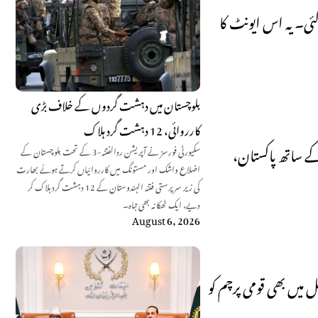
کی گئی۔ یہ اس ایونٹ کا
بلوچستان میں دہشت گردوں کے خلاف بڑی
کارروائی، 12 دہشت گرد ہلاک
س جیت کے ساتھ پاکستان،
سکیورٹی فورسز نے آپریشن ردالفتنہ-3 کے تحت بلوچستان کے
اضلاع واشک اور مستونگ میں کارروائیاں کرتے ہوئے بھارت
کی زیر سرپرستی فتنہ الہندوستان کے 12 دہشت گرد ہلاک کر
دیے، ایک ٹھکانہ بھی تباہ۔
August 6, 2026
ل میں بھی قومی پرچم کو