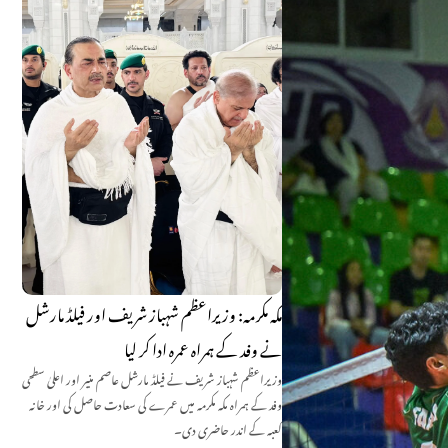
مکہ مکرمہ: وزیراعظم شہباز شریف اور فیلڈ مارشل
نے وفد کے ہمراہ عمرہ ادا کر لیا
وزیراعظم شہباز شریف نے فیلڈ مارشل عاصم منیر اور اعلیٰ سطحی
وفد کے ہمراہ مکہ مکرمہ میں عمرے کی سعادت حاصل کی اور خانہ
کعبہ کے اندر حاضری دی۔