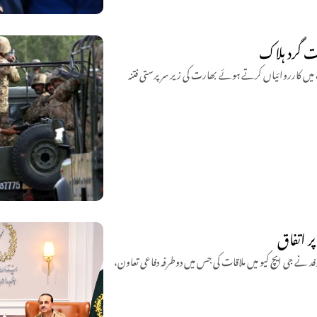
اشک اور مستونگ میں کارروائیاں کرتے ہوئے بھارت کی زیر سرپرستی فتنہ
ر اتفاق
وفد نے جی ایچ کیو میں ملاقات کی جس میں دوطرفہ دفاعی تعاون،