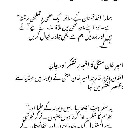
“ہمارا افغانستان کے ساتھ ایک علمی و تعلیمی رشتہ
ہے۔ وہ اپنے
مادرِ علمی
میں ملاقات کے لیے آئے
ہیں اور بعد میں ہم سے بھی تبادلہ خیال کریں
گے۔”
امیر خان متقی کا اظہارِ تشکر اور بیان
افغان وزیرِ خارجہ امیر خان متقی نے دیوبند میں میڈیا سے
مختصر گفتگو میں کہا:
“یہ سفر بہت اچھا رہا۔ میں دیوبند کے علما اور
عوام کا شکریہ ادا کرتا ہوں جنہوں نے گرمجوشی
سے استقبال کیا۔ ہندوستان اور افغانستان کے