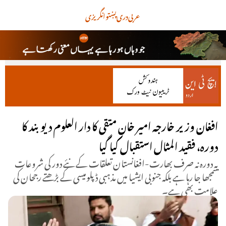
عربی
دری
پښتو
انگریزی
افغان وزیر خارجہ امیر خان متقی کا دار العلوم دیوبند کا
دورہ، فقید المثال استقبال کیا گیا
یہ دورہ نہ صرف بھارت-افغانستان تعلقات کے نئے دور کی شروعات
سمجھا جا رہا ہے بلکہ جنوبی ایشیا میں مذہبی ڈپلومیسی کے بڑھتے رجحان کی
علامت بھی ہے۔