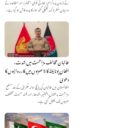
کے ڈرون پروگرام، بھارتی فوجی انجینئرز اور القاعدہ کے
درمیان خطرناک تکنیکی گٹھ جوڑ کا پردہ فاش ہو گیا ہے۔
طالبان مخالف مزاحمت میں شدت،
افغان یونائیٹڈ کا 5 صوبوں میں کارروائیوں کا
دعویٰ
افغانستان میں طالبان کی پانچ سالہ حکمرانی کے بعد مسلح
مزاحمت بدخشاں، پنجشیر، قندھار اور ہلمند سمیت مختلف
صوبوں تک پھیل گئی ہے۔