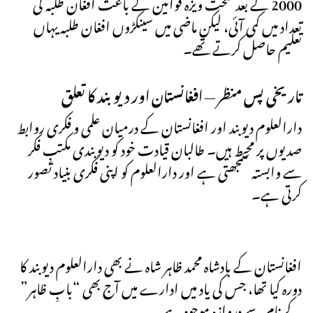
2000 کے بعد سخت ویزہ قوانین کے باعث افغان طلبہ کی
تعداد میں کمی آئی، لیکن ماضی میں سینکڑوں افغان طلبہ یہاں
تعلیم حاصل کرتے تھے۔
تاریخی پس منظر — افغانستان اور دیوبند کا تعلق
دارالعلوم دیوبند اور افغانستان کے درمیان علمی و فکری روابط
صدیوں پر محیط ہیں۔ طالبان قیادت خود کو دیوبندی مکتبِ فکر
سے وابستہ سمجھتی ہے اور دارالعلوم کو اپنی فکری بنیاد تصور
کرتی ہے۔
افغانستان کے بادشاہ محمد ظاہر شاہ نے بھی دارالعلوم دیوبند کا
دورہ کیا تھا، جس کی یاد میں ادارے میں آج بھی “بابِ ظاہر”
کے نام سے دروازہ موجود ہے۔