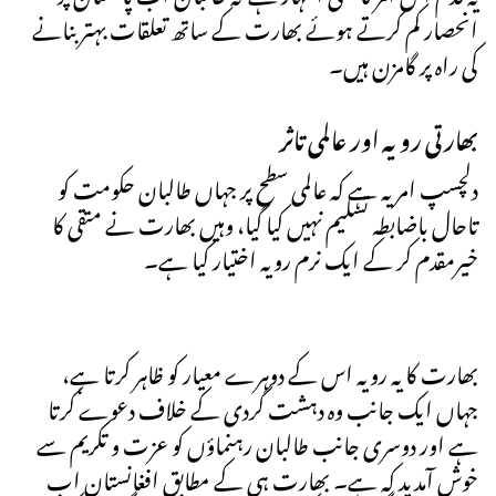
انحصار کم کرتے ہوئے بھارت کے ساتھ تعلقات بہتر بنانے
کی راہ پر گامزن ہیں۔
بھارتی رویہ اور عالمی تاثر
دلچسپ امر یہ ہے کہ عالمی سطح پر جہاں طالبان حکومت کو
تاحال باضابطہ تسلیم نہیں کیا گیا، وہیں بھارت نے متقی کا
خیرمقدم کر کے ایک نرم رویہ اختیار کیا ہے۔
بھارت کا یہ رویہ اس کے دوہرے معیار کو ظاہر کرتا ہے،
جہاں ایک جانب وہ دہشت گردی کے خلاف دعوے کرتا
ہے اور دوسری جانب طالبان رہنماؤں کو عزت و تکریم سے
خوش آمدید کہ ہے۔ بھارت ہی کے مطابق افغانستان اب