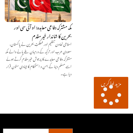
مکہ مشترکہ دفاعی معاہدہ: او آئی سی اور
بحرین کا شاندار خیر مقدم
اسلامی تعاون تنظیم اور مملکتِ بحرین نے پاکستان،
سعودی عرب اور ترکیہ کے درمیان طے پانے والے مکہ
مشترکہ دفاعی معاہدے کا پرجوش خیرمقدم کرتے ہوئے
اسے مسلم دنیا کے امن و استحکام کا بنیادی ستون قرار
دیا ہے۔
مزید لوڈ کریں