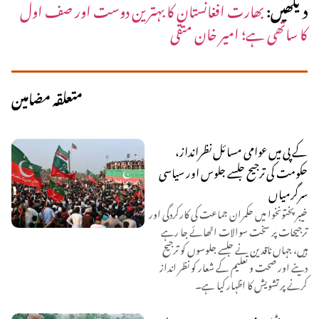
دیکھیں:
بھارت افغانستان کا بہترین دوست اور صف اول
کا ساتھی ہے؛ امیر خان متقی
متعلقہ مضامین
کے پی میں عوامی مسائل نظرانداز،
حکومت کی ترجیح جلسے جلوس اور سیاسی
سرگرمیاں
خیبر پختونخوا میں حکمران جماعت کی کارکردگی اور
ترجیحات پر سخت سوالات اٹھائے جا رہے
ہیں، جہاں ناقدین نے جلسے جلوسوں کو ترجیح
دینے اور صحت و تعلیم کے شعار کو نظر انداز
کرنے پر تشویش کا اظہار کیا ہے۔