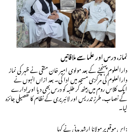
نماز، درس اور علما سے ملاقاتیں
دارالعلوم پہنچنے کے بعد مولوی امیر خان متقی نے ظہر کی نماز
دارالعلوم کی مرکزی مسجد میں ادا کی۔ بعد ازاں انہوں نے
ایک کلاس روم میں بیٹھ کر طلبہ کو درس بھی دیا اور ادارے
کے نصاب، طرزِ تدریس اور لائبریری کے نظام کا تفصیلی جائزہ
لیا۔
اس موقع پر مولانا ارشد مدنی نے کہا: