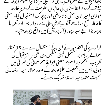
ہفتے کے روز افغانستان کی طالبان حکومت کے وزیرِ خارجہ
مولوی امیر خان متقی کا تاریخی اور پرتپاک استقبال کیا۔ متقی
کا قافلہ صبح ساڑھے آٹھ بجے نئی دہلی سے روانہ ہوا اور تقریباً
دوپہر 12 بجے سہارنپور (اتر پردیش) میں واقع دیوبند پہنچا۔
ادارے کی انتظامیہ نے ان کے استقبال کے لیے 15 ممتاز
علمائے کرام پر مشتمل کمیٹی تشکیل دی تھی۔ استقبال کی
تقریب مہتمم دارالعلوم مفتی ابوالقاسم نعمانی کی نگرانی میں
ہوئی، جس میں جمعیت علماء ہند کے صدر مولانا سید ارشد مدنی
سمیت متعدد جید اساتذہ شریک ہوئے۔