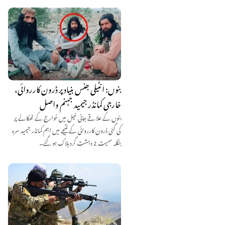
بنوں: انٹیلی جنس بنیاد پر ڈرون کارروائی،
خارجی کمانڈر جیمید جہنم واصل
بنوں کے علاقے جانی خیل میں خوارج کے ٹھکانے پر
کی گئی ڈرون کارروائی کے نتیجے میں اہم کمانڈر جیمید سرہ
بنگلہ سمیت 2 دہشت گرد ہلاک ہو گئے۔