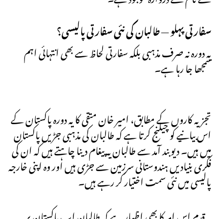
سفارتی پہلو — طالبان کی نئی سفارتی پالیسی؟
یہ دورہ نہ صرف مذہبی بلکہ سفارتی لحاظ سے بھی انتہائی اہم
سمجھا جا رہا ہے۔
تجزیہ کاروں کے مطابق، امیر خان متقی کا یہ دورہ پاکستان کے
اس بیانیے کو چیلنج کرتا ہے کہ طالبان کی مذہبی جڑیں پاکستان
میں ہیں۔ دیوبند آمد سے طالبان یہ پیغام دینا چاہتے ہیں کہ ان کی
فکری بنیادیں ہندوستانی سرزمین سے جڑی ہیں اور وہ اپنی خارجہ
پالیسی میں نئی سمت اختیار کر رہے ہیں۔
یہ قدم اس امر کا بھی اظہار ہے کہ طالبان اب پاکستان پر