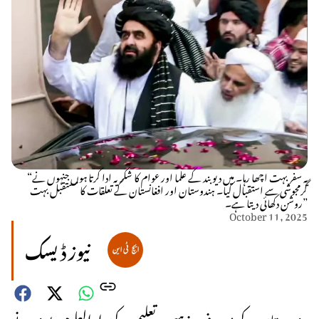
“یہ سفر بہت اچھا رہا۔ میں دیوبند کے علما اور عوام کا شکریہ ادا کرتا ہوں جنہوں نے
گرمجوشی سے استقبال کیا۔ ہندوستان اور افغانستان کے تعلقات کا مستقبل بہت
روشن دکھائی دیتا ہے۔”
October 11, 2025
نیوز ڈیسک
ہندوستان کے معروف مذہبی و تعلیمی مرکز دارالعلوم دیوبند نے