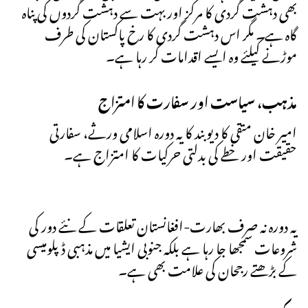
بھی دہشت گردی کا مرکز اور بہت سے دہشت گردوں کی پناہ
گاہ ہے۔ مگر اس دہشت گردی کا رخ پاکستان کی طرف
موڑنے کیلئے وہ ایسے اقدامات کر رہا ہے۔
مذہب، سیاست اور سفارت کا امتزاج
امیر خان متقی کا دیوبند کا یہ دورہ اسلامی ورثے، سفارتی
حقیقت اور خطے کی بدلتی حرکیات کا امتزاج ہے۔
یہ دورہ نہ صرف بھارت-افغانستان تعلقات کے نئے دور کی
شروعات سمجھا جا رہا ہے بلکہ جنوبی ایشیا میں مذہبی ڈپلومیسی
کے بڑھتے رجحان کی علامت بھی ہے۔