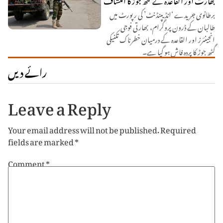
برطانوی جریدے ‘انڈیپنڈنٹ’ کی رپورٹ میں
طالبان کے ڈرون پروگرام، بھارتی فوجی
انجینئرز اور القاعدہ کے درمیان خطرناک تکنیکی
گٹھ جوڑ کا پردہ فاش ہو گیا ہے۔
رائے دیں
Leave a Reply
Your email address will not be published.
Required
fields are marked
*
Comment
*