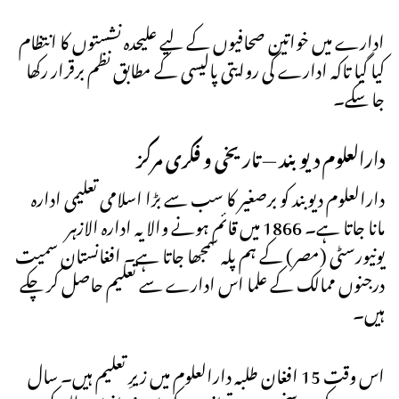
ادارے میں خواتین صحافیوں کے لیے علیحدہ نشستوں کا انتظام
کیا گیا تاکہ ادارے کی روایتی پالیسی کے مطابق نظم برقرار رکھا
جا سکے۔
دارالعلوم دیوبند — تاریخی و فکری مرکز
دارالعلوم دیوبند کو برصغیر کا سب سے بڑا اسلامی تعلیمی ادارہ
مانا جاتا ہے۔ 1866 میں قائم ہونے والا یہ ادارہ الازہر
یونیورسٹی (مصر) کے ہم پلہ سمجھا جاتا ہے۔ افغانستان سمیت
درجنوں ممالک کے علما اس ادارے سے تعلیم حاصل کر چکے
ہیں۔
اس وقت 15 افغان طلبہ دارالعلوم میں زیرِ تعلیم ہیں۔ سال