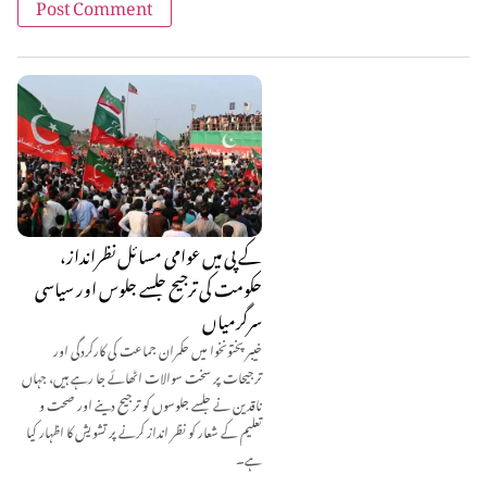
کے پی میں عوامی مسائل نظرانداز،
حکومت کی ترجیح جلسے جلوس اور سیاسی
سرگرمیاں
خیبر پختونخوا میں حکمران جماعت کی کارکردگی اور
ترجیحات پر سخت سوالات اٹھائے جا رہے ہیں، جہاں
ناقدین نے جلسے جلوسوں کو ترجیح دینے اور صحت و
تعلیم کے شعار کو نظر انداز کرنے پر تشویش کا اظہار کیا
ہے۔