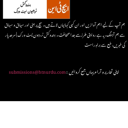
ہم آپ کے لیے اہم آوازیں اور ان کہی کہانیاں لاتے ہیں۔ سچ پر مبنی اور سیاق و سباق
سے ہم آہنگ، یہ ہے روایتی طرزسے جدا صحافت۔ ہندوکش ٹریبون نیٹ ورک | سرحد پار
کی خبریں، منبع سے براہِ راست
: اپنی تحاریر و آراء یہاں جمع کروائیں
submissions@htnurdu.com