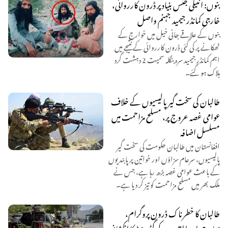
بنوں: انٹیلی جنس بنیاد پر ڈرون کارروائی،
خارجی کمانڈر جیمید جہنم واصل
بنوں کے علاقے جانی خیل میں خوارج کے
ٹھکانے پر کی گئی ڈرون کارروائی کے نتیجے میں
اہم کمانڈر جیمید سرہ بنگلہ سمیت 2 دہشت گرد
ہلاک ہو گئے۔
طالبان کی سخت گیر پالیسیوں کے خلاف
عوامی غصہ عروج پر، مسلح مزاحمت میں
مسلسل اضافہ
افغانستان میں طالبان حکومت کی سخت گیر
پالیسیوں، سرعام سزاؤں اور خواتین پر پابندیوں
کے باعث عوامی غصہ بڑھ رہا ہے، جس نے
ملک بھر میں مسلح مزاحمت کو تیز کر دیا ہے۔
طالبان کا خطرناک ڈرون پروگرام،
بھارت اور القاعدہ کے گٹھ جوڑ کا انکشاف