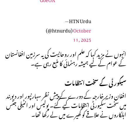
— HTN Urdu
(@htnurdu)
October
11, 2025
انہوں نے مزید کہا کہ علم اور روحانیت کی یہ سرزمین افغانستان
کے عوام کے لیے ہمیشہ رہنمائی کا منبع رہی ہے۔
سیکورٹی کے سخت انتظامات
افغان وزیرِ خارجہ کے دورے کے پیشِ نظر سہارنپور اور دیوبند
میں سخت سکیورٹی انتظامات کیے گئے۔ پولیس اور انٹیلی جنس
اہلکاروں نے علاقے کو گھیرے میں لے رکھا تھا۔