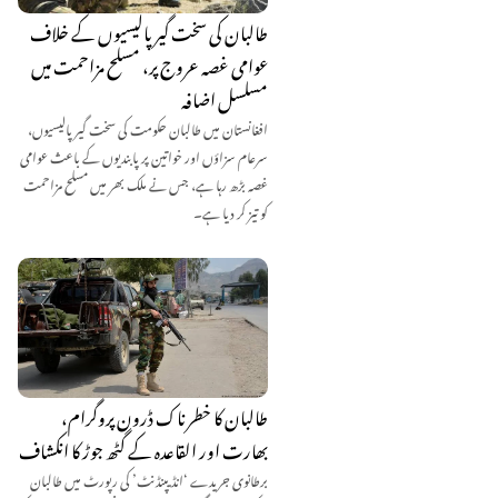
طالبان کی سخت گیر پالیسیوں کے خلاف
عوامی غصہ عروج پر، مسلح مزاحمت میں
مسلسل اضافہ
افغانستان میں طالبان حکومت کی سخت گیر پالیسیوں،
سرعام سزاؤں اور خواتین پر پابندیوں کے باعث عوامی
غصہ بڑھ رہا ہے، جس نے ملک بھر میں مسلح مزاحمت
کو تیز کر دیا ہے۔
طالبان کا خطرناک ڈرون پروگرام،
بھارت اور القاعدہ کے گٹھ جوڑ کا انکشاف
برطانوی جریدے ‘انڈیپنڈنٹ’ کی رپورٹ میں طالبان