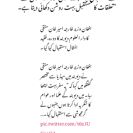
تعلقات کا مستقبل بہت روشن دکھائی دیتا ہے۔”
افغان وزیر خارجہ امیر خان متقی
کا دار العلوم دیوبند کا دورہ، فقید
المثال استقبال کیا گیا۔
افغان وزیرِ خارجہ امیر خان متقی
نے دیوبند میں میڈیا سے مختصر
گفتگو میں کہا کہ ”یہ سفر بہت اچھا
رہا۔ میں دیوبند کے علما اور عوام
کا شکریہ ادا کرتا ہوں جنہوں نے
گرمجوشی سے استقبال کیا۔…
pic.twitter.com/t0z3U
GoeOA