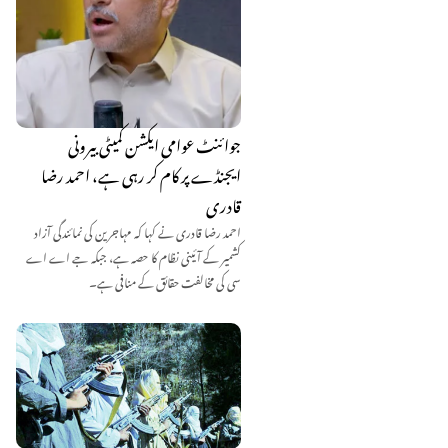
جوائنٹ عوامی ایکشن کمیٹی بیرونی
ایجنڈے پر کام کر رہی ہے، احمد رضا
قادری
احمد رضا قادری نے کہا کہ مہاجرین کی نمائندگی آزاد
کشمیر کے آئینی نظام کا حصہ ہے، جبکہ جے اے اے
سی کی مخالفت حقائق کے منافی ہے۔