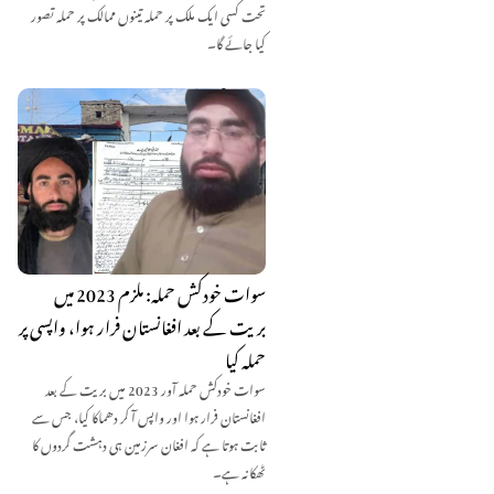
تحت کسی ایک ملک پر حملہ تینوں ممالک پر حملہ تصور
کیا جائے گا۔
سوات خودکش حملہ: ملزم 2023 میں
بریت کے بعد افغانستان فرار ہوا، واپسی پر
حملہ کیا
سوات خودکش حملہ آور 2023 میں بریت کے بعد
افغانستان فرار ہوا اور واپس آ کر دھماکا کیا، جس سے
ثابت ہوتا ہے کہ افغان سرزمین ہی دہشت گردوں کا
ٹھکانہ ہے۔