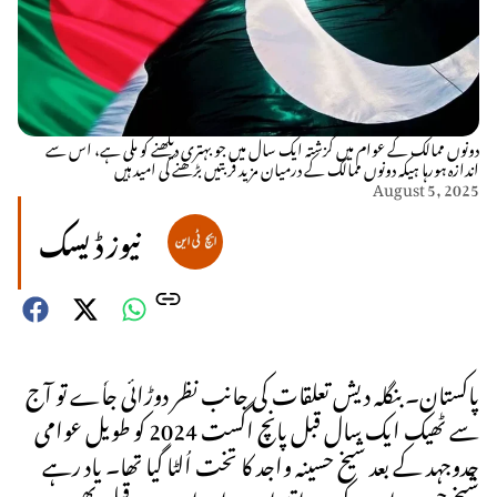
دونوں ممالک کے عوام میں گزشتہ ایک سال میں جو بہتری دیکھنے کو ملی ہے، اس سے
اندازہ ہورہا ہیکہ دونوں ممالک کے درمیان مزید قربتیں بڑھنے کی امید ہیں
August 5, 2025
نیوز ڈیسک
پاکستان۔ بنگلہ دیش تعلقات کی جانب نظر دوڑائی جاٗے تو آج
سے ٹھیک ایک سال قبل پانچ اگست 2024 کو طویل عوامی
جدوجہد کے بعد شیخ حسینہ واجد کا تخت اُلٹا گیا تھا۔ یاد رہے