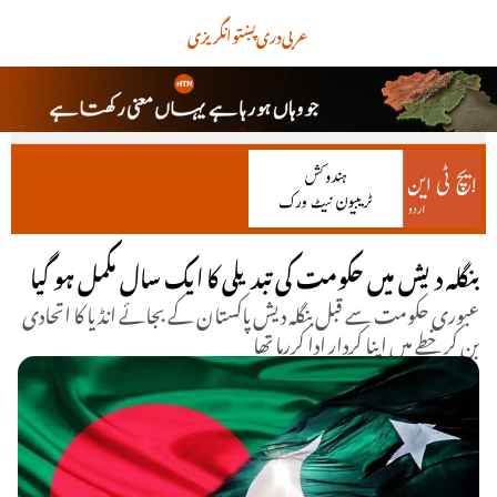
عربی
دری
پښتو
انگریزی
بنگلہ دیش میں حکومت کی تبدیلی کا ایک سال مکمل ہو گیا
عبوری حکومت سے قبل بنگلہ دیش پاکستان کے بجائے انڈیا کا اتحادی
بن کر خطے میں اپنا کردار ادا کررہا تھا