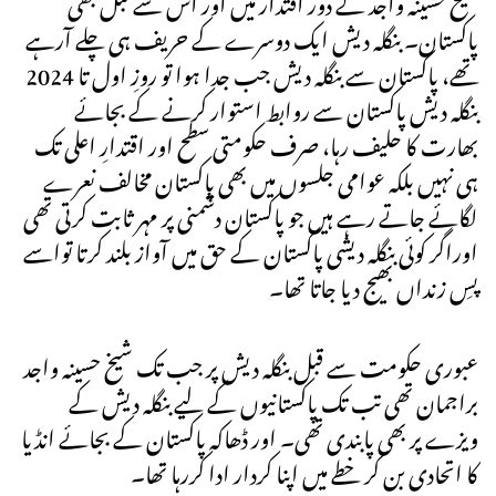
شیخ حسینہ واجد کے دور اقتدار میں اور اس سے قبل بھی
پاکستان۔ بنگلہ دیش ایک دوسرے کے حریف ہی چلے آرہے
تھے، پاکستان سے بنگلہ دیش جب جدا ہوا تو روزِ اول تا 2024
بنگلہ دیش پاکستان سے روابط استوار کرنے کے بجائے
بھارت کا حلیف رہا، صرف حکومتی سطح اور اقتدارِ اعلی تک
ہی نہیں بلکہ عوامی جلسوں میں بھی پاکستان مخالف نعرے
لگائے جاتے رہے ہیں جو پاکستان دشمنی پر مہر ثابت کرتی تھی
اوراگر کوئی بنگلہ دیشی پاکستان کے حق میں آواز بلند کرتا تواسے
پسِ زنداں بھیج دیا جاتا تھا۔
عبوری حکومت سے قبل بنگلہ دیش پر جب تک شیخ حسینہ واجد
براجمان تھی تب تک پاکستانیوں کے لیے بنگلہ دیش کے
ویزے پر بھی پابندی تھی۔ اور ڈھاکہ پاکستان کے بجائے انڈیا
کا اتحادی بن کر خطے میں اپنا کردار ادا کررہا تھا۔