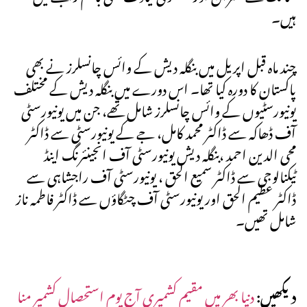
ہیں۔
چند ماہ قبل اپریل میں بنگلہ دیش کے وائس چانسلرز نے بھی
پاکستان کا دورہ کیا تھا۔ اس دورے میں بنگلہ دیش کے مختلف
یونیورسٹیوں کے وائس چانسلرز شامل تھے، جن میں یونیورسٹی
آف ڈھاکہ سے ڈاکٹر محمد کامل، جے کے یونیورسٹی سے ڈاکٹر
محی الدین احمد ،بنگلہ دیش یونیورسٹی آف انجینئرنگ اینڈ
ٹیکنالوجی سے ڈاکٹر سمیع الحق ، یونیورسٹی آف راجشاہی سے
ڈاکٹر عظیم الحق اور یونیورسٹی آف چٹگاؤں سے ڈاکٹر فاطمہ ناز
شامل تھیں۔
دیکھیں:
دنیا بھر میں مقیم کشمیری آج یوم استحصال کشمیر منا