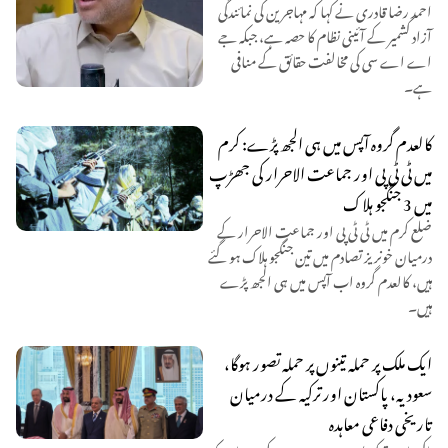
احمد رضا قادری نے کہا کہ مہاجرین کی نمائندگی
آزاد کشمیر کے آئینی نظام کا حصہ ہے، جبکہ جے
اے اے سی کی مخالفت حقائق کے منافی
ہے۔
کالعدم گروہ آپس میں ہی الجھ پڑے: کرم
میں ٹی ٹی پی اور جماعت الاحرار کی جھڑپ
میں 3 جنگجو ہلاک
ضلع کرم میں ٹی ٹی پی اور جماعت الاحرار کے
درمیان خونریز تصادم میں تین جنگجو ہلاک ہو گئے
ہیں، کالعدم گروہ اب آپس میں ہی الجھ پڑے
ہیں۔
ایک ملک پر حملہ تینوں پر حملہ تصور ہوگا،
سعودیہ، پاکستان اور ترکیہ کے درمیان
تاریخی دفاعی معاہدہ