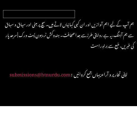
ہم آپ کے لیے اہم آوازیں اور ان کہی کہانیاں لاتے ہیں۔ سچ پر مبنی اور سیاق و سباق
سے ہم آہنگ، یہ ہے روایتی طرزسے جدا صحافت۔ ہندوکش ٹریبون نیٹ ورک | سرحد پار
کی خبریں، منبع سے براہِ راست
: اپنی تحاریر و آراء یہاں جمع کروائیں
submissions@htnurdu.com