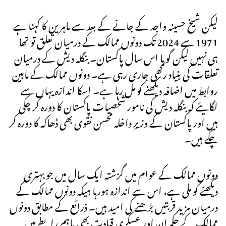
لیکن شیخ حسینہ واجد کے جانے کے بعد سے ماہرین کا کہنا ہے
1971 سے 2024 تک دونوں ممالک کے درمیان تعلق تو تھا
ہی نہیں لیکن گویا اس سال پاکستان۔ بنگلہ دیش کے درمیان
تعلقات کی بنیاد رکھی جاری رہی ہے۔ دونوں ممالک کے مابین
روابط میں اضافہ دیکھنے کو مل رہا ہے۔ اسکا اندازہ یہاں سے
لگایئے کہ بنگلہ دیش کی نامور شخصیات پاکستان کا دورہ کر چکی
ہیں اور پاکستان کے وزیرِ داخلہ محسن نقوی بھی ڈھاکہ کا دورہ کر
چکے ہیں۔
دونوں ممالک کے عوام میں گزشتہ ایک سال میں جو بہتری
دیکھنے کو ملی ہے، اس سے اندازہ ہورہا ہیکہ دونوں ممالک کے
درمیان مزید قربتیں بڑھنے کی امید ہیں۔ ذرائع کے مطابق دونوں
ممالک کے حکمران اور عسکری قیادت بھی باہم رابطے میں