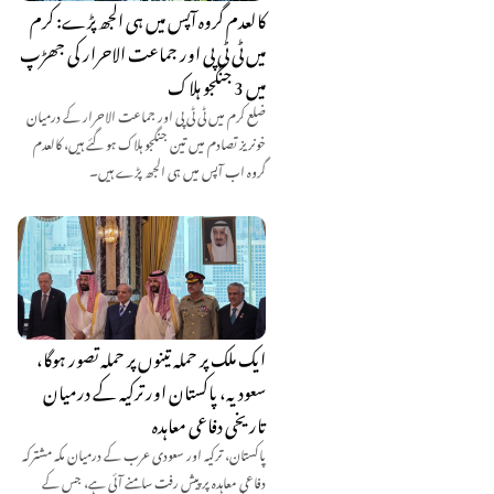
کالعدم گروہ آپس میں ہی الجھ پڑے: کرم
میں ٹی ٹی پی اور جماعت الاحرار کی جھڑپ
میں 3 جنگجو ہلاک
ضلع کرم میں ٹی ٹی پی اور جماعت الاحرار کے درمیان
خونریز تصادم میں تین جنگجو ہلاک ہو گئے ہیں، کالعدم
گروہ اب آپس میں ہی الجھ پڑے ہیں۔
ایک ملک پر حملہ تینوں پر حملہ تصور ہوگا،
سعودیہ، پاکستان اور ترکیہ کے درمیان
تاریخی دفاعی معاہدہ
پاکستان، ترکیہ اور سعودی عرب کے درمیان مکہ مشترکہ
دفاعی معاہدہ پر پیش رفت سامنے آئی ہے، جس کے