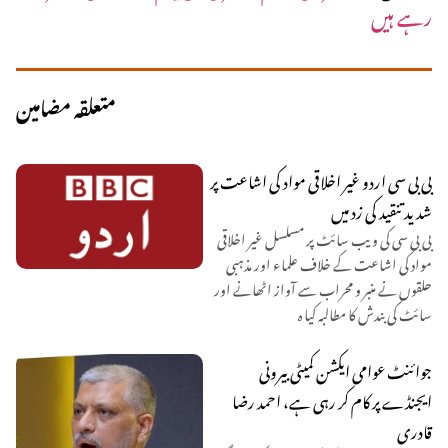
رہے ہیں
متعلقہ مضامین
بی بی سی اردو غیر اخلاقی مواد کی اشاعت پر
شدید تنقید کی زد میں
بی بی سی کی ویب سائٹ پر مسلسل غیر اخلاقی
مواد کی اشاعت کے خلاف علماء اور مذہبی
حلقوں نے منبر و محراب سے آواز اٹھانے اور
سائٹ کی بندش کا مطالبہ کیا ہ
جوائنٹ عوامی ایکشن کمیٹی بیرونی
ایجنڈے پر کام کر رہی ہے، احمد رضا
قادری