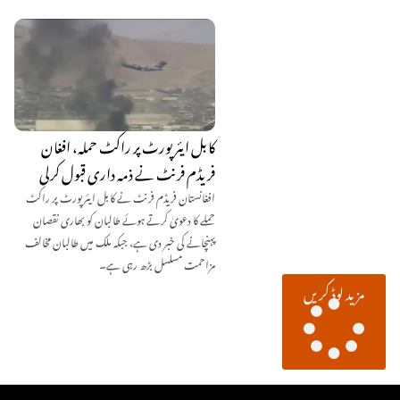
کابل ایئرپورٹ پر راکٹ حملہ، افغان
فریڈم فرنٹ نے ذمہ داری قبول کرلی
افغانستان فریڈم فرنٹ نے کابل ایئرپورٹ پر راکٹ
حملے کا دعویٰ کرتے ہوئے طالبان کو بھاری نقصان
پہنچانے کی خبر دی ہے، جبکہ ملک میں طالبان مخالف
مزاحمت مسلسل بڑھ رہی ہے۔
مزید لوڈ کریں