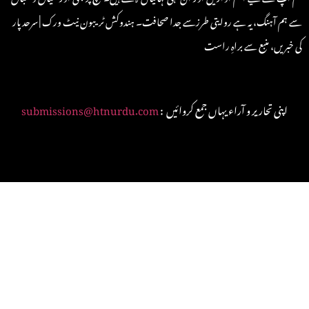
سے ہم آہنگ، یہ ہے روایتی طرزسے جدا صحافت۔ ہندوکش ٹریبون نیٹ ورک | سرحد پار
کی خبریں، منبع سے براہِ راست
: اپنی تحاریر و آراء یہاں جمع کروائیں
submissions@htnurdu.com