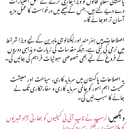
دے دیے گئے ہیں، جس کے نتیجے میں درخواست کا عمل مزید
آسان تر ہوجائے گا۔
اصلاحات میں ہنر مند اور ٹیکنالوجی ماہرین کے لیے ویزا شرائط
میں نرمی کی گئی ہے، جبکہ مقدسات کی زیارت و مذہبی دوروں
کے فروغ کے لیے بھی خصوصی سہولیات فراہم کی جائیں گی۔
یہ اصلاحات پاکستان میں سرمایہ کاری، سیاحت اور معیشت
سمیت اہم امور کو عالمی سرمایہ کاری و سفارتکاری تک لے
جانے کا سبب بنیں گی۔
دیکھیں:
ٹرمپ نے ٹاپ آئی ٹی کمپنیوں کو بھارتی نژاد شہریوں
کو ملازمت پر رکھنے سے روک دیا