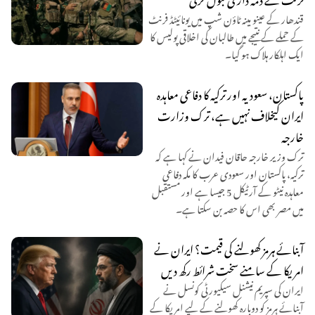
قندھار کے عینو مینہ ٹاؤن شپ میں یونائیٹڈ فرنٹ
کے حملے کے نتیجے میں طالبان کی اخلاقی پولیس کا
ایک اہلکار ہلاک ہو گیا۔
پاکستان، سعودیہ اور ترکیہ کا دفاعی معاہدہ
ایران کیخلاف نہیں ہے، ترک وزارت
خارجہ
ترک وزیر خارجہ حاقان فیدان نے کہا ہے کہ
ترکیہ، پاکستان اور سعودی عرب کا مکہ دفاعی
معاہدہ نیٹو کے آرٹیکل 5 جیسا ہے اور مستقبل
میں مصر بھی اس کا حصہ بن سکتا ہے۔
آبنائے ہرمز کھولنے کی قیمت؟ ایران نے
امریکا کے سامنے سخت شرائط رکھ دیں
ایران کی سپریم نیشنل سیکیورٹی کونسل نے
آبنائے ہرمز کو دوبارہ کھولنے کے لیے امریکا کے