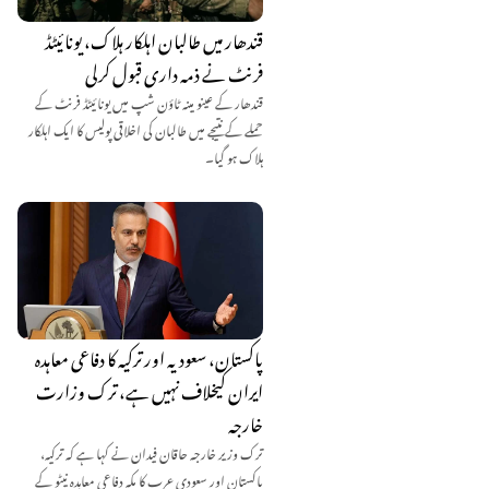
قندھار میں طالبان اہلکار ہلاک، یونائیٹڈ
فرنٹ نے ذمہ داری قبول کرلی
قندھار کے عینو مینہ ٹاؤن شپ میں یونائیٹڈ فرنٹ کے
حملے کے نتیجے میں طالبان کی اخلاقی پولیس کا ایک اہلکار
ہلاک ہو گیا۔
پاکستان، سعودیہ اور ترکیہ کا دفاعی معاہدہ
ایران کیخلاف نہیں ہے، ترک وزارت
خارجہ
ترک وزیر خارجہ حاقان فیدان نے کہا ہے کہ ترکیہ،
پاکستان اور سعودی عرب کا مکہ دفاعی معاہدہ نیٹو کے