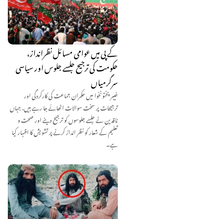
کے پی میں عوامی مسائل نظرانداز،
حکومت کی ترجیح جلسے جلوس اور سیاسی
سرگرمیاں
خیبر پختونخوا میں حکمران جماعت کی کارکردگی اور
ترجیحات پر سخت سوالات اٹھائے جا رہے ہیں، جہاں
ناقدین نے جلسے جلوسوں کو ترجیح دینے اور صحت و
تعلیم کے شعار کو نظر انداز کرنے پر تشویش کا اظہار کیا
ہے۔