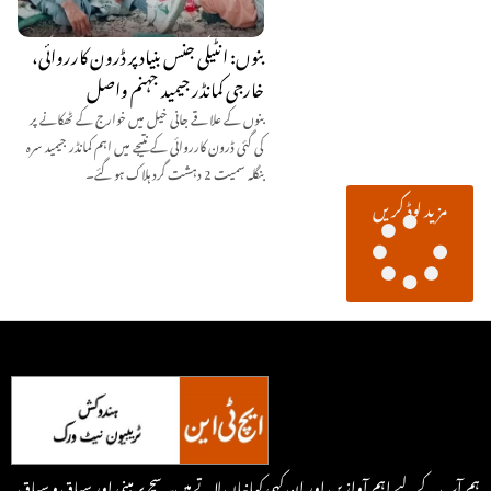
بنوں: انٹیلی جنس بنیاد پر ڈرون کارروائی،
خارجی کمانڈر جیمید جہنم واصل
بنوں کے علاقے جانی خیل میں خوارج کے ٹھکانے پر
کی گئی ڈرون کارروائی کے نتیجے میں اہم کمانڈر جیمید سرہ
بنگلہ سمیت 2 دہشت گرد ہلاک ہو گئے۔
مزید لوڈ کریں
ہم آپ کے لیے اہم آوازیں اور ان کہی کہانیاں لاتے ہیں۔ سچ پر مبنی اور سیاق و سباق