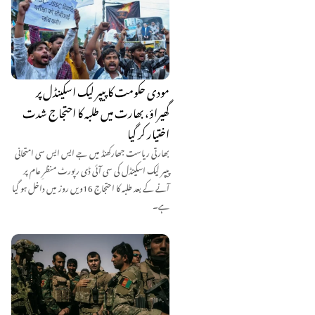
مودی حکومت کا پیپر لیک اسکینڈل پر
گھیراؤ، بھارت میں طلبہ کا احتجاج شدت
اختیار کر گیا
بھارتی ریاست جھارکھنڈ میں جے ایس ایس سی امتحانی
پیپر لیک اسکینڈل کی سی آئی ڈی رپورٹ منظرِ عام پر
آنے کے بعد طلبہ کا احتجاج 16ویں روز میں داخل ہو گیا
ہے۔