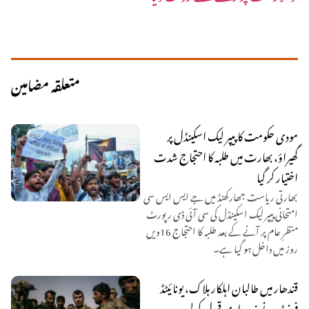
متعلقہ مضامین
مودی حکومت کا پیپر لیک اسکینڈل پر
گھیراؤ، بھارت میں طلبہ کا احتجاج شدت
اختیار کر گیا
بھارتی ریاست جھارکھنڈ میں جے ایس ایس سی
امتحانی پیپر لیک اسکینڈل کی سی آئی ڈی رپورٹ
منظرِ عام پر آنے کے بعد طلبہ کا احتجاج 16ویں
روز میں داخل ہو گیا ہے۔
قندھار میں طالبان اہلکار ہلاک، یونائیٹڈ
فرنٹ نے ذمہ داری قبول کرلی