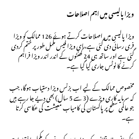
ویزا پالیسی میں اہم اصلاحات
ویزا پالیسی میں اصلاحات کرتے ہوئے 126 ممالک کو ویزا
فری رسائی دی گئی ہے، ای ویزا فیس مکمل طور پر ختم کردی
گئی ہے اور ساتھ ہی 24 گھنٹوں کے اندر اندر ویزا فراہم
کرنے کا نوٹس جاری کیا گیا ہے۔
مخصوص ممالک کے لیے اب بزنس ویزا دستیاب ہوگا، جب
کہ سرمایہ کاری ویزے (3 سے 5 سال) بھی دیے جا رہے ہیں
جو عالمی سطح پر پاکستان کی کامیاب معیشت کی عکاسی کرتا
ہے۔
پاکستانی سفارتخانوں کو ویزا جاری کرنے کے مکمل اختیارات