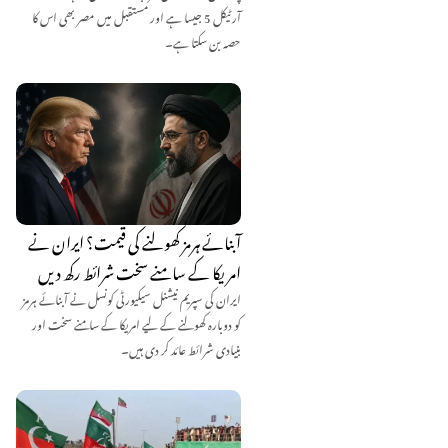
آرٹیکل 5 جیسا ہے اور مستقبل میں مصر بھی اس کا
حصہ بن سکتا ہے۔
آبنائے ہرمز کھولنے کی قیمت؟ ایران نے
امریکا کے سامنے سخت شرائط رکھ دیں
ایران کی سپریم نیشنل سیکیورٹی کونسل نے آبنائے ہرمز
کو دوبارہ کھولنے کے لیے امریکا کے سامنے سخت اور
بنیادی شرائط عائد کر دی ہیں۔