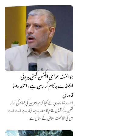
جوائنٹ عوامی ایکشن کمیٹی بیرونی
ایجنڈے پر کام کر رہی ہے، احمد رضا
قادری
احمد رضا قادری نے کہا کہ مہاجرین کی نمائندگی آزاد
کشمیر کے آئینی نظام کا حصہ ہے، جبکہ جے اے اے
سی کی مخالفت حقائق کے منافی ہے۔