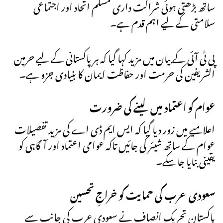
ساتھ بڑھتی ہوئی شراکت داری مسلم اتحاد اور اجتماعی
سلامتی کے لیے اہم قدم ہے۔
پی ٹی آئی کے بیان میں مزید کہا گیا کہ ہر پاکستانی کے لیے حرمین
الشریفین کی حرمت اور حفاظت ایمان کا بنیادی جزو ہے۔
عوام کو اعتماد میں لینے کی ضرورت
اعلامیے میں زور دیا گیا کہ ایس ایم ڈی اے کی مزید تفصیلات
عوام کے ساتھ شیئر کی جائیں تاکہ عوامی اعتماد اور آگاہی کو
یقینی بنایا جا سکے۔
سعودی عرب کی حمایت کو خراجِ تحسین
پاکستان تحریک انصاف نے سعودی عرب کی جانب سے