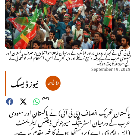
پی ٹی آئی نے کہا کہ دونوں برادر ممالک کے درمیان بڑھتا ہوا تعاون نہ صرف پاکستان اور
سعودی عرب کے لیے بلکہ وسیع تر خطے اور دنیا بھر کے امن، استحکام اور خوشحالی کے
لیے سودمند ثابت ہوگا۔
September 19, 2025
نیوز ڈیسک
پاکستان تحریک انصاف (پی ٹی آئی) نے پاکستان اور سعودی
عرب کے درمیان اسٹریٹجک میوچوئل ڈیفنس ایگریمنٹ
(ایس ایم ڈی اے) پر دستخط ہونے کا خیر مقدم کیا ہے۔