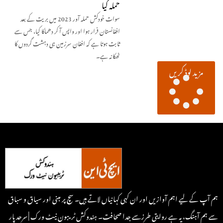
حملہ کیا
سوات خودکش حملہ آور 2023 میں بریت کے بعد
افغانستان فرار ہوا اور واپس آ کر دھماکا کیا، جس سے
ثابت ہوتا ہے کہ افغان سرزمین ہی دہشت گردوں کا
ٹھکانہ ہے۔
مزید لوڈ کریں
ہم آپ کے لیے اہم آوازیں اور ان کہی کہانیاں لاتے ہیں۔ سچ پر مبنی اور سیاق و سباق
سے ہم آہنگ، یہ ہے روایتی طرزسے جدا صحافت۔ ہندوکش ٹریبون نیٹ ورک | سرحد پار