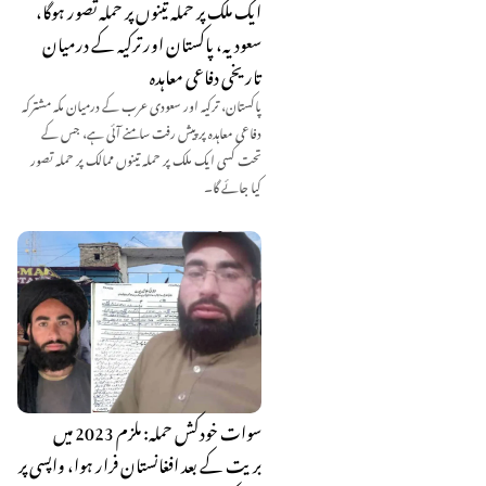
ایک ملک پر حملہ تینوں پر حملہ تصور ہوگا،
سعودیہ، پاکستان اور ترکیہ کے درمیان
تاریخی دفاعی معاہدہ
پاکستان، ترکیہ اور سعودی عرب کے درمیان مکہ مشترکہ
دفاعی معاہدہ پر پیش رفت سامنے آئی ہے، جس کے
تحت کسی ایک ملک پر حملہ تینوں ممالک پر حملہ تصور
کیا جائے گا۔
سوات خودکش حملہ: ملزم 2023 میں
بریت کے بعد افغانستان فرار ہوا، واپسی پر