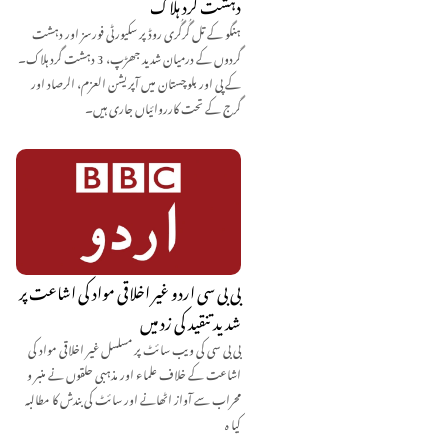
دہشت گرد ہلاک
ہنگو کے تل گُرگُری روڈ پر سکیورٹی فورسز اور دہشت
گردوں کے درمیان شدید جھڑپ، 3 دہشت گرد ہلاک۔
کے پی اور بلوچستان میں آپریشن العزم، الرصاد اور
گرج کے تحت کارروائیاں جاری ہیں۔
بی بی سی اردو غیر اخلاقی مواد کی اشاعت پر
شدید تنقید کی زد میں
بی بی سی کی ویب سائٹ پر مسلسل غیر اخلاقی مواد کی
اشاعت کے خلاف علماء اور مذہبی حلقوں نے منبر و
محراب سے آواز اٹھانے اور سائٹ کی بندش کا مطالبہ
کیا ہ