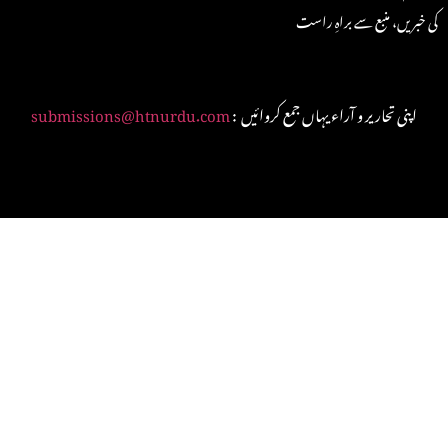
کی خبریں، منبع سے براہِ راست
: اپنی تحاریر و آراء یہاں جمع کروائیں
submissions@htnurdu.com