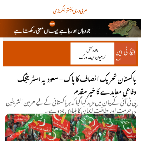
عربی
دری
پښتو
انگریزی
پاکستان تحریک انصاف کا پاک – سعودیہ اسٹریٹجک
دفاعی معاہدے کا خیر مقدم
پی ٹی آئی کے بیان میں مزید کہا گیا کہ ہر پاکستانی کے لیے حرمین الشریفین
کی حرمت اور حفاظت ایمان کا بنیادی جزو ہے۔