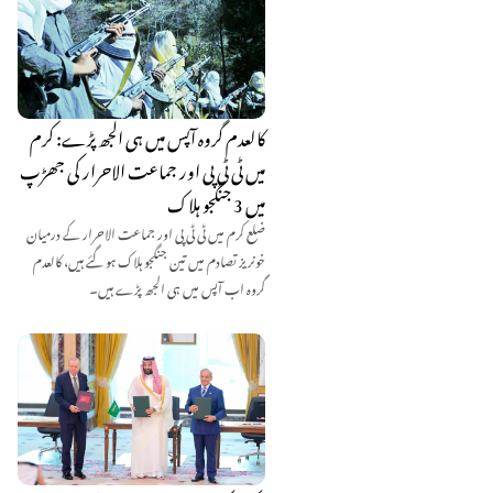
کالعدم گروہ آپس میں ہی الجھ پڑے: کرم
میں ٹی ٹی پی اور جماعت الاحرار کی جھڑپ
میں 3 جنگجو ہلاک
ضلع کرم میں ٹی ٹی پی اور جماعت الاحرار کے درمیان
خونریز تصادم میں تین جنگجو ہلاک ہو گئے ہیں، کالعدم
گروہ اب آپس میں ہی الجھ پڑے ہیں۔