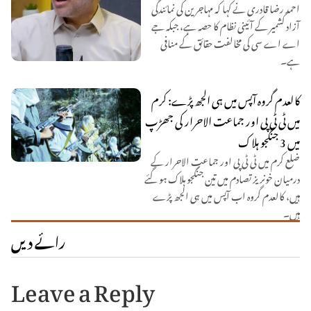
احمد رضا قادری نے کہا کہ مہاجرین کی نمائندگی
آزاد کشمیر کے آئینی نظام کا حصہ ہے، جبکہ جے
اے اے سی کی مخالفت حقائق کے منافی
ہے۔
کالعدم گروہ آپس میں ہی الجھ پڑے: کرم
میں ٹی ٹی پی اور جماعت الاحرار کی جھڑپ
میں 3 جنگجو ہلاک
ضلع کرم میں ٹی ٹی پی اور جماعت الاحرار کے
درمیان خونریز تصادم میں تین جنگجو ہلاک ہو گئے
ہیں، کالعدم گروہ اب آپس میں ہی الجھ پڑے
ہیں۔
رائے دیں
Leave a Reply