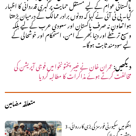
پاکستانی عوام کے لیے مستقل حمایت پر گہری قدردانی کا اظہار
کیا۔ پی ٹی آئی نے کہا کہ دونوں برادر ممالک کے درمیان بڑھتا
ہوا تعاون نہ صرف پاکستان اور سعودی عرب کے لیے بلکہ
وسیع تر خطے اور دنیا بھر کے امن، استحکام اور خوشحالی کے
لیے سودمند ثابت ہوگا۔
دیکھیں:
عمران خان نے خیبر پختونخوا میں فوجی آپریشن کی
مخالفت کرتے ہوئے مذاکرات کا مطالبہ کردیا
متعلقہ مضامین
ہنگو میں سکیورٹی فورسز کی بڑی کارروائی، 3
دہشت گرد ہلاک