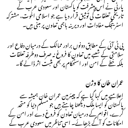
پارٹی نے اس پیشرفت کو پاکستان اور سعودی عرب کے
تاریخی تعلقات کی توثیق قرار دیا ہے جو اسلامی اخوت، مشترکہ
اسٹریٹجک مفادات اور دیرینہ باہمی تعاون پر مبنی ہیں۔
پی ٹی آئی کے مطابق دونوں برادر ممالک کے درمیان دفاع اور
سلامتی کے شعبے میں تعاون کا فروغ نہ صرف دوطرفہ تعلقات
بلکہ خطے کے امن اور استحکام پر بھی مثبت اثر ڈالے گا۔
عمران خان کا وژن
اعلامیے میں کہا گیا ہے کہ چیئرمین عمران خان ہمیشہ سے
پاکستان کو ایسا ملک دیکھنا چاہتے ہیں جو مسلم دنیا کو متحد
کرے، اقوام کے درمیان تعاون کو فروغ دے اور امن کے
امکانات کو آگے بڑھائے۔ اسی تناظر میں سعودی عرب کے