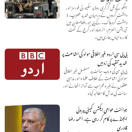
ہنگو کے تل گُرگُری روڈ پر سکیورٹی فورسز اور
دہشت گردوں کے درمیان شدید جھڑپ، 3
دہشت گرد ہلاک۔ کے پی اور بلوچستان میں
آپریشن العزم، الرصاد اور گرج کے تحت
کارروائیاں جاری ہیں۔
بی بی سی اردو غیر اخلاقی مواد کی اشاعت پر
شدید تنقید کی زد میں
بی بی سی کی ویب سائٹ پر مسلسل غیر اخلاقی
مواد کی اشاعت کے خلاف علماء اور مذہبی
حلقوں نے منبر و محراب سے آواز اٹھانے اور
سائٹ کی بندش کا مطالبہ کیا ہ
جوائنٹ عوامی ایکشن کمیٹی بیرونی
ایجنڈے پر کام کر رہی ہے، احمد رضا
قادری