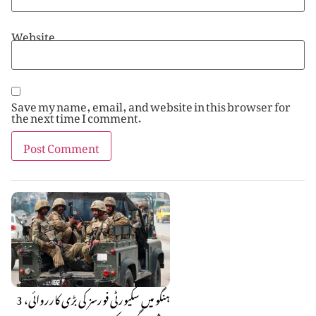
Website
Save my name, email, and website in this browser for
the next time I comment.
ہنگو میں سکیورٹی فورسز کی بڑی کارروائی، 3