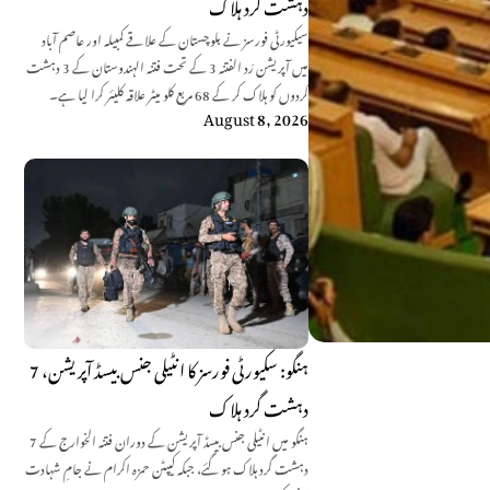
دہشت گرد ہلاک
سیکیورٹی فورسز نے بلوچستان کے علاقے کمبیلہ اور عاصم آباد
میں آپریشن رَد الفتنہ 3 کے تحت فتنہ الہندوستان کے 3 دہشت
گردوں کو ہلاک کر کے 68 مربع کلو میٹر علاقہ کلیئر کرا لیا ہے۔
August 8, 2026
ہنگو: سکیورٹی فورسز کا انٹیلی جنس بیسڈ آپریشن، 7
دہشت گرد ہلاک
ہنگو میں انٹیلی جنس بیسڈ آپریشن کے دوران فتنہ الخوارج کے 7
دہشت گرد ہلاک ہو گئے، جبکہ کیپٹن حمزہ اکرام نے جامِ شہادت