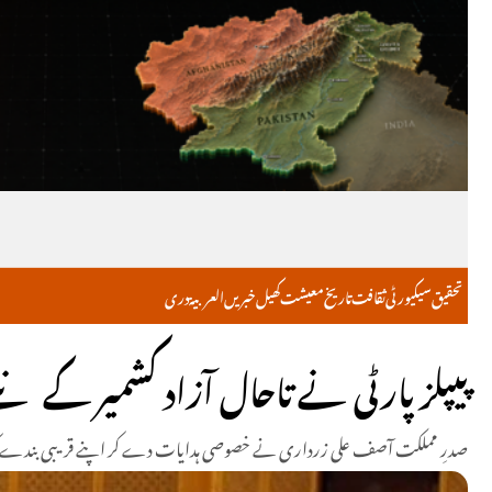
تحقیق
سیکیورٹی
ثقافت
تاریخ
معیشت
کھیل
خبریں
العربية
دری
پیپلز پارٹی نے تاحال آزاد کشمیر کے نئ
صدرِ مملکت آصف علی زرداری نے خصوصی ہدایات دے کر اپنے قریبی بندے کو مظفر