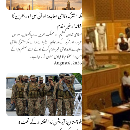
مکہ مشترکہ دفاعی معاہدہ: او آئی سی اور بحرین کا
شاندار خیر مقدم
اسلامی تعاون تنظیم اور مملکتِ بحرین نے پاکستان، سعودی
عرب اور ترکیہ کے درمیان طے پانے والے مکہ مشترکہ دفاعی
معاہدے کا پرجوش خیرمقدم کرتے ہوئے اسے مسلم دنیا کے
امن و استحکام کا بنیادی ستون قرار دیا ہے۔
August 8, 2026
بلوچستان: آپریشن رَد الفتنہ 3 کے تحت 3