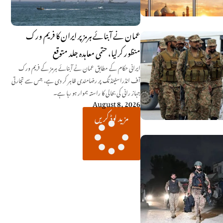
عمان نے آبنائے ہرمز پر ایران کا فریم ورک
منظور کرلیا، حتمی معاہدہ جلد متوقع
ایرانی حکام کے مطابق عمان نے آبنائے ہرمز کے فریم ورک
آف انڈراسٹینڈنگ پر رضامندی ظاہر کر دی ہے، جس سے تجارتی
جہاز رانی کی بحالی کا راستہ ہموار ہو رہا ہے۔
August 8, 2026
مزید لوڈ کریں