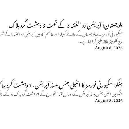
بلوچستان: آپریشن رَد الفتنہ 3 کے تحت 3 دہشت گرد ہلاک
مربع کلو میٹر علاقہ کلیئر کرا لیا ہے۔
August 8, 2026
ہنگو: سکیورٹی فورسز کا انٹیلی جنس بیسڈ آپریشن، 7 دہشت گرد ہلاک
ہنگو میں انٹیلی جنس بیسڈ آپریشن کے دوران فتنہ الخوارج کے 7 دہشت گرد ہلاک ہو گئے، جبکہ کیپٹن حمزہ اکرام نے جامِ شہادت نوش کیا۔
August 8, 2026