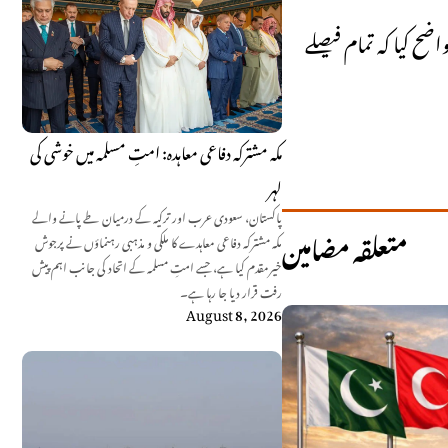
ضح کیا کہ تمام فیصلے
مکہ مشترکہ دفاعی معاہدہ: امتِ مسلمہ میں خوشی کی
لہر
پاکستان، سعودی عرب اور ترکیہ کے درمیان طے پانے والے
متعلقہ مضامین
مکہ مشترکہ دفاعی معاہدے کا ملکی و مذہبی رہنماؤں نے پرجوش
خیرمقدم کیا ہے، جسے امتِ مسلمہ کے اتحاد کی جانب اہم پیش
رفت قرار دیا جا رہا ہے۔
August 8, 2026