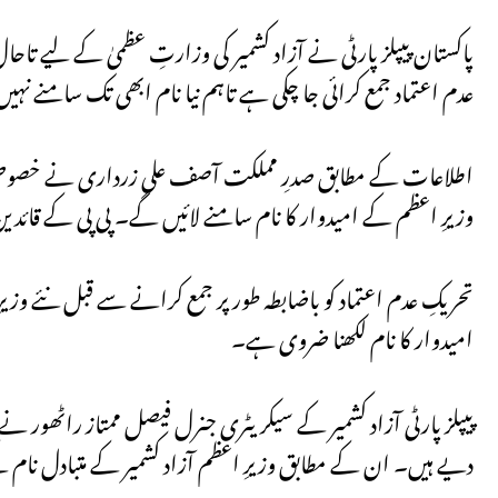
پاکستان پیپلز پارٹی نے آزاد کشمیر کی وزارتِ عظمیٰ کے لیے تاحا
عدم اعتماد جمع کرائی جا چکی ہے تاہم نیا نام ابھی تک سامنے نہیں
اطلاعات کے مطابق صدرِ مملکت آصف علی زرداری نے خصوصی ہدا
وزیرِ اعظم کے امیدوار کا نام سامنے لائیں گے۔ پی پی کے قائدین 
تحریکِ عدم اعتماد کو باضابطہ طور پر جمع کرانے سے قبل نئے وزیرِ 
امیدوار کا نام لکھنا ضروی ہے۔
پیپلز پارٹی آزاد کشمیر کے سیکریٹری جنرل فیصل ممتاز راٹھور نے
دیے ہیں۔ ان کے مطابق وزیرِ اعظم آزاد کشمیر کے متبادل نام