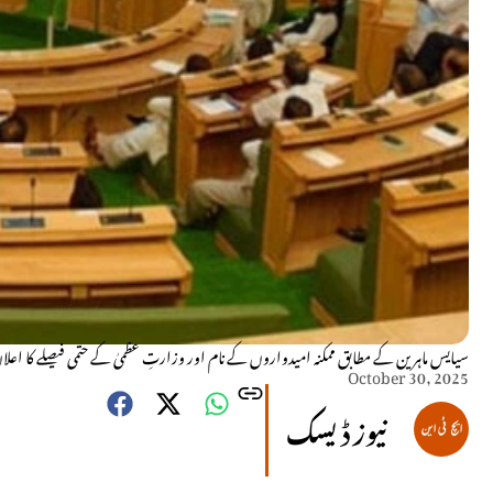
سیایس ماہرین کے مطابق ممکنہ امیدواروں کے نام اور وزارتِ عظمیٰ کے حتمی فیصلے کا اعلان آئندہ 48 گھنٹوں میں 
October 30, 2025
نیوز ڈیسک