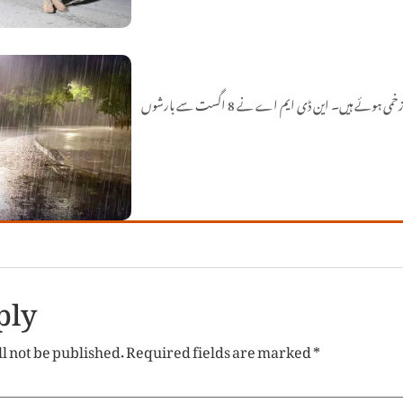
ملک بھر میں جاری مون سون بارشوں سے ہلاکتوں کی تعداد 151 تک پہنچ گئی جبکہ 448 افراد زخمی ہوئے ہیں۔ این ڈی ایم اے نے 8 اگست سے بارشوں
ply
l not be published.
Required fields are marked
*