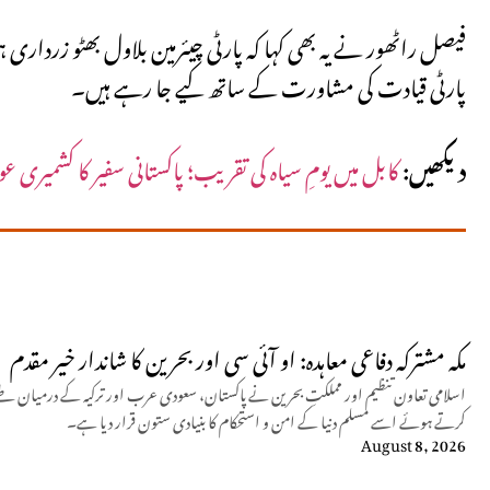
فیصل راٹھور نے یہ بھی کہا کہ پارٹی چیئرمین بلاول بھٹو زرداری
پارٹی قیادت کی مشاورت کے ساتھ کیے جا رہے ہیں۔
دیکھیں:
کابل میں یومِ سیاہ کی تقریب؛ پاکستانی سفیر کا کشمیری عو
مکہ مشترکہ دفاعی معاہدہ: او آئی سی اور بحرین کا شاندار خیر مقدم
اسلامی تعاون تنظیم اور مملکتِ بحرین نے پاکستان، سعودی عرب اور ترکیہ کے درمیان طے 
کرتے ہوئے اسے مسلم دنیا کے امن و استحکام کا بنیادی ستون قرار دیا ہے۔
August 8, 2026