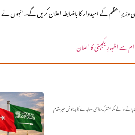
 ہی وزیرِ اعظم کے امیدوار کا باضابطہ اعلان کریں گے۔ انہوں نے وا
ام سے اظہارِ یکجہتی کا اعلان
پانے والے مکہ مشترکہ دفاعی معاہدے کا پرجوش خیرمقدم