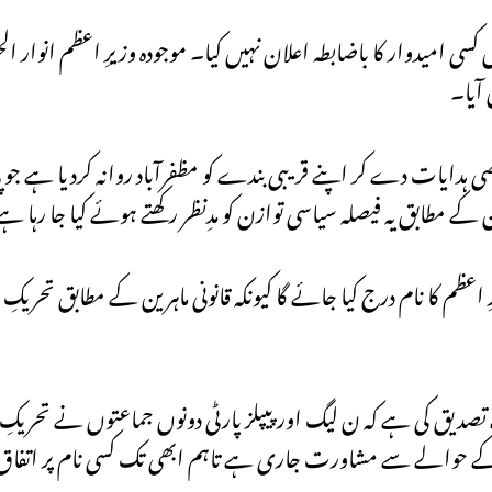
ل کسی امیدوار کا باضابطہ اعلان نہیں کیا۔ موجودہ وزیرِ اعظم انوار
 آیا۔
یات دے کر اپنے قریبی بندے کو مظفرآباد روانہ کردیا ہے جو پ
کے مطابق یہ فیصلہ سیاسی توازن کو مدِنظر رکھتے ہوئے کیا جا رہا ہ
اعظم کا نام درج کیا جائے گا کیونکہ قانونی ماہرین کے مطابق تحریکِ ع
 تصدیق کی ہے کہ ن لیگ اور پیپلز پارٹی دونوں جماعتوں نے تحریکِ ع
 کے حوالے سے مشاورت جاری ہے تاہم ابھی تک کسی نام پر اتفاق 