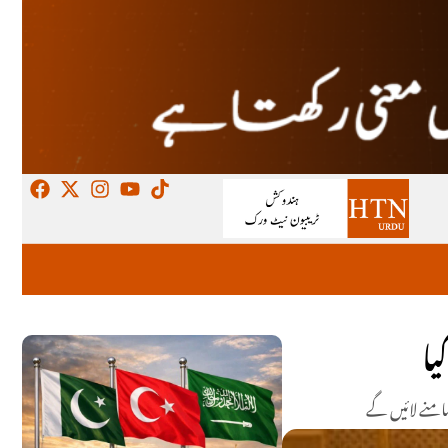
یا
امنے لائیں گے