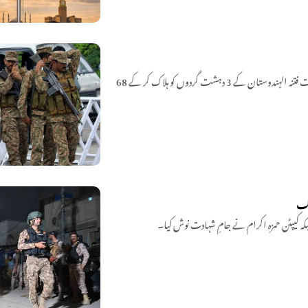
سیکیورٹی فورسز نے بلوچستان کے علاقے کمبیلہ اور عاصم آباد میں آپریشن رَد الفتنہ 3 کے تحت فتنہ الہندوستان کے 3 دہشت گردوں کو ہلاک کر کے 68