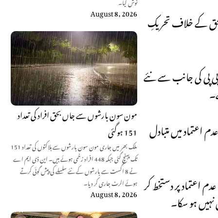
نوش کیا۔
August 8, 2026
 الحق کے خلاف تحریکِ
ی پی کی جانب سے نئے
ے۔
مون سون بارشوں سے جاں بحق افراد کی تعداد
دم اعتماد میں متبادل
151 ہوگئی
ملک بھر میں جاری مون سون بارشوں سے ہلاکتوں کی تعداد 151
تک پہنچ گئی جبکہ 448 افراد زخمی ہوئے ہیں۔ این ڈی ایم اے
نے 8 اگست سے بارشوں کے نئے سلسلے کی پیش گوئی کرتے
دم اعتماد پر دستخط کر
ہوئے الرٹ جاری کر دیا۔
August 8, 2026
نہیں ہو سکا۔