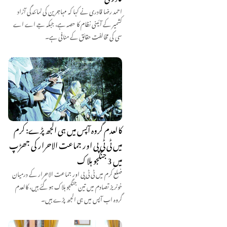
احمد رضا قادری نے کہا کہ مہاجرین کی نمائندگی آزاد
کشمیر کے آئینی نظام کا حصہ ہے، جبکہ جے اے اے
سی کی مخالفت حقائق کے منافی ہے۔
کالعدم گروہ آپس میں ہی الجھ پڑے: کرم
میں ٹی ٹی پی اور جماعت الاحرار کی جھڑپ
میں 3 جنگجو ہلاک
ضلع کرم میں ٹی ٹی پی اور جماعت الاحرار کے درمیان
خونریز تصادم میں تین جنگجو ہلاک ہو گئے ہیں، کالعدم
گروہ اب آپس میں ہی الجھ پڑے ہیں۔