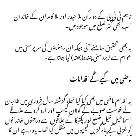
تاہم ٹی ٹی پی کے دو رکن ملا حیدر اور ملا کامران کے خاندان
اب بھی کنر ضلع میں موجود ہیں۔
یہ بھی تحقیق سامنے آئی ہیکہ ان رہنماؤں کی سرپرستی میں
عوام سے زبردستی چندہ(بھتہ) لیا جاتا ہے۔
ماضی میں کیے گٗے اقدامات
یہ اقدام ماضی میں بھی کیا گیا تھا، گزشتہ سال فروری میں طالبان
نے خوست صوبے کے گولان کیمپ اور ارد گرد کے علاقے
اسماعیل خیل ضلع اور پکتیکا کے علاقوں سے درجنوں خاندانوں
کو غزنی کے پناہ گزین کیمپوں میں منتقل کیا تھا۔ یاد رہے ان کا