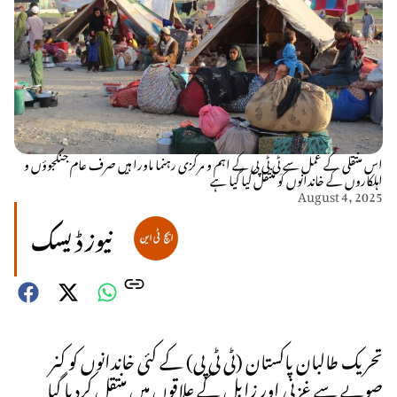
اس منتقلی کے عمل سے ٹِی ٹی پی کے اہم و مرکزی رہنما ماورا ہیں صرف عام جنگجوؤں و
اہلکاروں کے خاندانوں کو منتقل کیا گیا ہے
August 4, 2025
نیوز ڈیسک
تحریک طالبان پاکستان (ٹی ٹی پی) کے کئی خاندانوں کو کنر
صوبے سے غزنی اور زابل کے علاقوں میں منتقل کردیا گیا