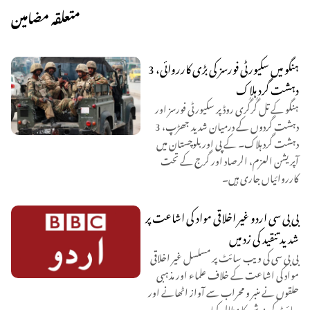
متعلقہ مضامین
ہنگو میں سکیورٹی فورسز کی بڑی کارروائی، 3
دہشت گرد ہلاک
ہنگو کے تل گُرگُری روڈ پر سکیورٹی فورسز اور
دہشت گردوں کے درمیان شدید جھڑپ، 3
دہشت گرد ہلاک۔ کے پی اور بلوچستان میں
آپریشن العزم، الرصاد اور گرج کے تحت
کارروائیاں جاری ہیں۔
بی بی سی اردو غیر اخلاقی مواد کی اشاعت پر
شدید تنقید کی زد میں
بی بی سی کی ویب سائٹ پر مسلسل غیر اخلاقی
مواد کی اشاعت کے خلاف علماء اور مذہبی
حلقوں نے منبر و محراب سے آواز اٹھانے اور
سائٹ کی بندش کا مطالبہ کیا ہ