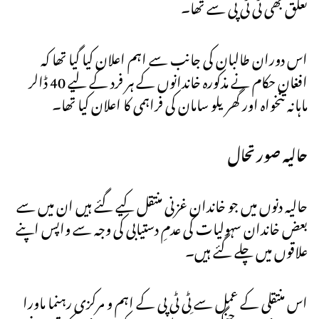
تعلق بھی ٹی ٹی پی سے تھا۔
اس دوران طالبان کی جانب سے اہم اعلان کیا گیا تھا کہ
افغان حکام نے مذکورہ خاندانوں کے ہر فرد کے لیے 40 ڈالر
ماہانہ تنخواہ اور گھریلو سامان کی فراہمی کا اعلان کیا تھا۔
حالیہ صورتحال
حالیہ دنوں میں جو خاندان غزنی منتقل کیے گئے ہیں ان میں سے
بعض خاندان سہولیات کی عدمِ دستیابی کی وجہ سے واپس اپنے
علاقوں میں چلے گئے ہیں۔
اس منتقلی کے عمل سے ٹِی ٹی پی کے اہم و مرکزی رہنما ماورا