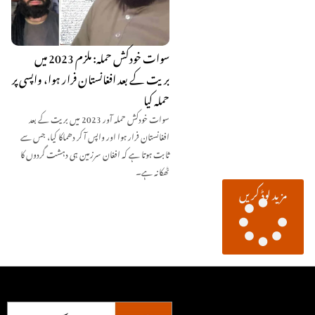
سوات خودکش حملہ: ملزم 2023 میں
بریت کے بعد افغانستان فرار ہوا، واپسی پر
حملہ کیا
سوات خودکش حملہ آور 2023 میں بریت کے بعد
افغانستان فرار ہوا اور واپس آ کر دھماکا کیا، جس سے
ثابت ہوتا ہے کہ افغان سرزمین ہی دہشت گردوں کا
ٹھکانہ ہے۔
مزید لوڈ کریں