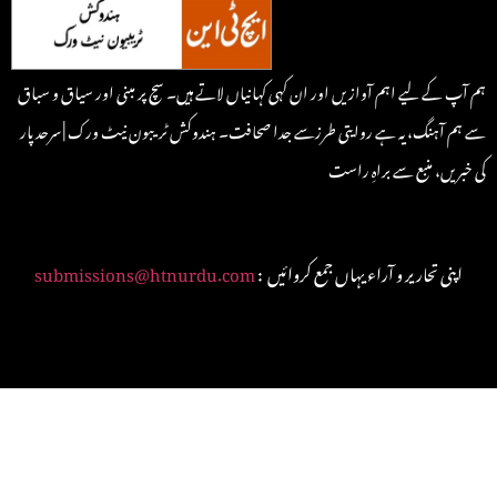
ہم آپ کے لیے اہم آوازیں اور ان کہی کہانیاں لاتے ہیں۔ سچ پر مبنی اور سیاق و سباق
سے ہم آہنگ، یہ ہے روایتی طرزسے جدا صحافت۔ ہندوکش ٹریبون نیٹ ورک | سرحد پار
کی خبریں، منبع سے براہِ راست
: اپنی تحاریر و آراء یہاں جمع کروائیں
submissions@htnurdu.com