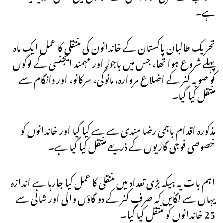
ہے۔
تحریک طالبان پاکستان کے خاندانون کی منتقلی کا عمل ایک ماہ
پہلے شروع ہوا تھا، جس میں باجوڑ اور مہمند ایجنسی کے لوگوں
کو صوبہ کنر کے اضلاع مروارہ، مانوگی، سرکانو، اور دانگام سے
منتقل کیا گیا۔
مذکورہ اقدام باہمی رضا مندی سے سے کیا گیا اور خاندانوں کو
خصوصی فوجی گاڑیوں کے ذریعے منتقل کیا گیا ہے۔
اہم بات یہ ہیکہ بڑِی تعداد میں منتقلی کا عمل کیا جارہا ہے اندازہ
یہاں سے لگاٗیں کہ صرف کنر کے دو گاؤں والی اور شالی سے
25 خاندانوں کو منتقل کیا گیا۔