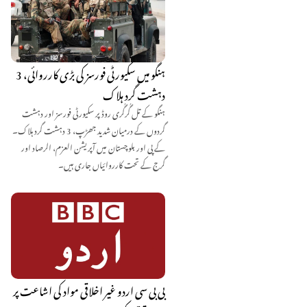
ہنگو میں سکیورٹی فورسز کی بڑی کارروائی، 3
دہشت گرد ہلاک
ہنگو کے تل گُرگُری روڈ پر سکیورٹی فورسز اور دہشت
گردوں کے درمیان شدید جھڑپ، 3 دہشت گرد ہلاک۔
کے پی اور بلوچستان میں آپریشن العزم، الرصاد اور
گرج کے تحت کارروائیاں جاری ہیں۔
بی بی سی اردو غیر اخلاقی مواد کی اشاعت پر