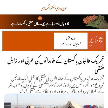
عربی
دری
پښتو
انگریزی
تحریک طالبان پاکستان کے خاندانوں کی غزنی اور زابل
منتقلی
تحریک طالبان پاکستان کے خاندانوں کی منتقلی کا عمل ایک ماہ قبل
شروع ہوا تھا، جس میں باجوڑ اور مہمند ایجنسی کے لوگوں کو صوبہ کنر
کے اضلاع مروارہ، مانوگی، سرکانو، اور دانگام سے منتقل کیا گیا