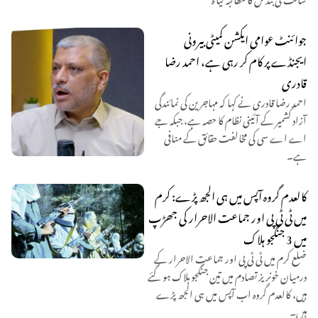
جوائنٹ عوامی ایکشن کمیٹی بیرونی
ایجنڈے پر کام کر رہی ہے، احمد رضا
قادری
احمد رضا قادری نے کہا کہ مہاجرین کی نمائندگی
آزاد کشمیر کے آئینی نظام کا حصہ ہے، جبکہ جے
اے اے سی کی مخالفت حقائق کے منافی
ہے۔
کالعدم گروہ آپس میں ہی الجھ پڑے: کرم
میں ٹی ٹی پی اور جماعت الاحرار کی جھڑپ
میں 3 جنگجو ہلاک
ضلع کرم میں ٹی ٹی پی اور جماعت الاحرار کے
درمیان خونریز تصادم میں تین جنگجو ہلاک ہو گئے
ہیں، کالعدم گروہ اب آپس میں ہی الجھ پڑے
ہیں۔