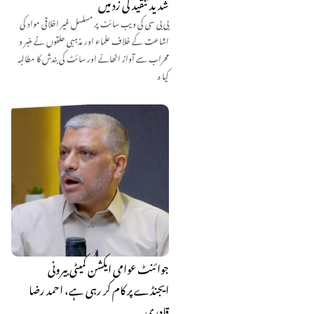
شدید تنقید کی زد میں
بی بی سی کی ویب سائٹ پر مسلسل غیر اخلاقی مواد کی
اشاعت کے خلاف علماء اور مذہبی حلقوں نے منبر و
محراب سے آواز اٹھانے اور سائٹ کی بندش کا مطالبہ
کیا ہ
جوائنٹ عوامی ایکشن کمیٹی بیرونی
ایجنڈے پر کام کر رہی ہے، احمد رضا
قادری