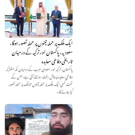
ایک ملک پر حملہ تینوں پر حملہ تصور ہوگا،
سعودیہ، پاکستان اور ترکیہ کے درمیان
تاریخی دفاعی معاہدہ
پاکستان، ترکیہ اور سعودی عرب کے درمیان مکہ مشترکہ
دفاعی معاہدہ پر پیش رفت سامنے آئی ہے، جس کے
تحت کسی ایک ملک پر حملہ تینوں ممالک پر حملہ تصور
کیا جائے گا۔