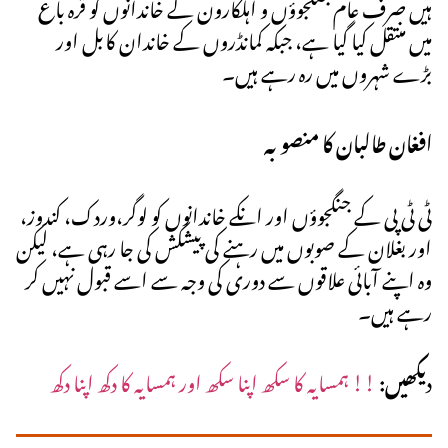
ہیں صرف عام جنگجوؤں و اہلکارون کے خاندانوں کو قرہ باغ
میں منتقل کیا گیا ہے، جبکہ کمانڈروں کے خاندان کابل اور
بڑے شہروں میں رہ رہے ہیں۔
افغان طالبان کا منصوبہ
ٹی ٹی پی کے جنگجوؤں اور انکے خاندانوں کو لوگر،وردک، کندوز،
اور بغلان کے صوبوں میں رہنے کی پیشکش کی جا رہی ہے، لیکن
وہ اپنے آبائی علاقوں سے دوری کی وجہ سے اسے قبول نہیں کر
رہے ہیں۔
د
یکھیں:
!! ہمسایہ کا سکھ اپنا سکھ اور ہمسایہ کا دکھ اپنا دکھ